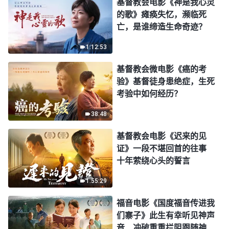
基督教会电影《神是我心灵
的歌》瘫痪失忆，濒临死
亡，是谁缔造生命奇迹？
1:12:53
基督教会微电影《癌的考
验》基督徒身患绝症，生死
考验中如何经历？
38:48
基督教会电影《迟来的见
证》一段不堪回首的往事
十年萦绕心头的誓言
1:55:29
福音电影《国度福音传进我
们寨子》此生有幸听见神声
音 冲破重重拦阻跟随神