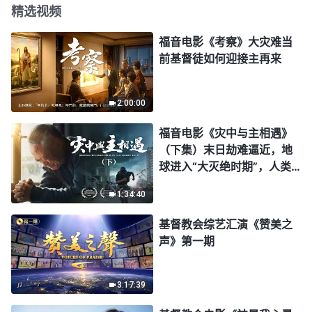
精选视频
福音电影《考察》大灾难当
前基督徒如何迎接主再来
2:00:00
福音电影《灾中与主相遇》
（下集）末日劫难逼近，地
球进入“大灭绝时期”，人类
进入倒计时，你准备好逃生
1:34:40
了吗？
基督教会综艺汇演《赞美之
声》第一期
3:17:39