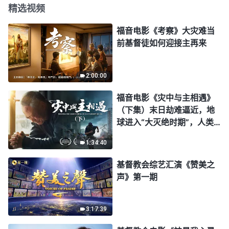
精选视频
福音电影《考察》大灾难当
前基督徒如何迎接主再来
2:00:00
福音电影《灾中与主相遇》
（下集）末日劫难逼近，地
球进入“大灭绝时期”，人类
进入倒计时，你准备好逃生
1:34:40
了吗？
基督教会综艺汇演《赞美之
声》第一期
3:17:39