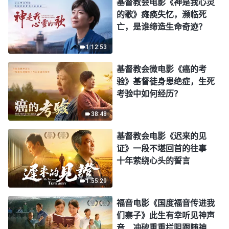
基督教会电影《神是我心灵
的歌》瘫痪失忆，濒临死
亡，是谁缔造生命奇迹？
1:12:53
基督教会微电影《癌的考
验》基督徒身患绝症，生死
考验中如何经历？
38:48
基督教会电影《迟来的见
证》一段不堪回首的往事
十年萦绕心头的誓言
1:55:29
福音电影《国度福音传进我
们寨子》此生有幸听见神声
音 冲破重重拦阻跟随神