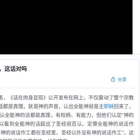
，这话对吗
分享
语，《话在肉身显现》公开发布在网上，不仅震动了整个宗教
话都是真理，就是神的声音，认出全能神就是主
耶稣
回来了，
认全能神的话都是真理，有权柄、有能力，但他们认定“神的
所以看到全能神的话超出了圣经就否认、定罪全能神的说话作
“神的说话作工都在圣经里，圣经以外没有神的说话作工”，这