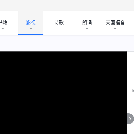
书籍
影视
诗歌
朗诵
天国福音