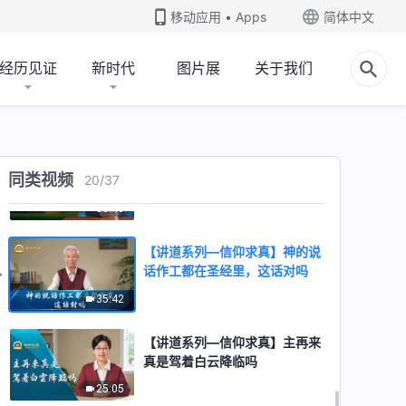
人类为什么需要作三步工作
移动应用 • Apps
简体中文
36:49
经历见证
新时代
图片展
关于我们
【讲道系列—信仰求真】什么是
真实的“被提”
32:58
【讲道系列—信仰求真】听从宗
同类视频
20
/
37
教首领是不是跟随神
36:40
【讲道系列—信仰求真】神的说
话作工都在圣经里，这话对吗
35:42
【讲道系列—信仰求真】主再来
真是驾着白云降临吗
25:05