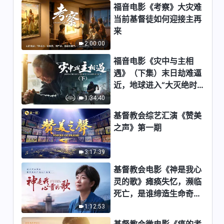
福音电影《考察》大灾难
31:22
当前基督徒如何迎接主再
来
【讲道系列—信仰求真】神为什
2:00:00
么要在末世作审判工作
福音电影《灾中与主相
37:00
遇》（下集）末日劫难逼
近，地球进入“大灭绝时
【讲道系列—信仰求真】神末世
期”，人类进入倒计时，
1:34:40
显现作工为什么不是灵体，而是
你准备好逃生了吗？
道成肉身
基督教会综艺汇演《赞美
33:51
之声》第一期
【讲道系列—信仰求真】什么是
道成肉身
3:17:39
33:22
基督教会电影《神是我心
灵的歌》瘫痪失忆，濒临
【讲道系列—信仰求真】到底谁
死亡，是谁缔造生命奇
是独一真神
迹？
1:12:53
20:21
基督教会微电影《癌的考