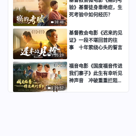
验》基督徒身患绝症，生
【讲道系列—信仰求真】神末世
死考验中如何经历？
道成肉身为什么是女性
38:48
32:02
基督教会电影《迟来的见
【讲道系列—信仰求真】主耶稣
证》一段不堪回首的往
救赎了人类，为什么末世再来还
事 十年萦绕心头的誓言
要作审判工作
26:31
1:55:29
福音电影《国度福音传进
【讲道系列—信仰求真】谁能拯
我们寨子》此生有幸听见
救人类，彻底改变人的命运
神声音 冲破重重拦阻跟
37:44
随神
1:39:57
【讲道系列—信仰求真】“三位
一体的神”这个说法成立吗
26:41
【讲道系列—信仰求真】罪得赦
免主来就能被提进天国吗