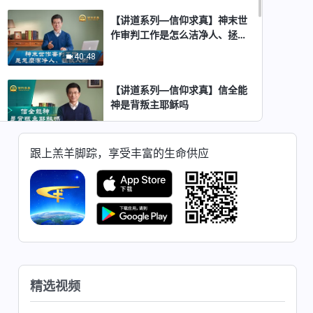
【讲道系列—信仰求真】神末世
作审判工作是怎么洁净人、拯救
人的
40:48
【讲道系列—信仰求真】信全能
神是背叛主耶稣吗
35:32
跟上羔羊脚踪，享受丰富的生命供应
【讲道系列—信仰求真】为什么
只有听神的声音才能迎接到主
34:42
【讲道系列—信仰求真】救世主
降临还能叫“耶稣”这名吗
33:19
精选视频
【讲道系列—信仰求真】因信得
救就能进天国吗