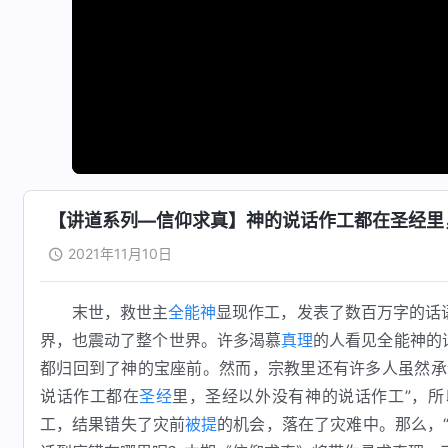
【讲道系列—信仰求真】神的说话作工都在圣经里
2021年11月10日
末世，救世主
全能神
显现作工，发表了数百万字的话
界，也震动了整个世界。许多渴慕
真理
的人看见全能神的
都归回到了神的宝座前。然而，宗教里还有许多人虽然承
说话作工都在
圣经
里，圣经以外没有神的说话作工”，
工，结果错失了灾前
被提
的机会，落在了灾难中。那么，