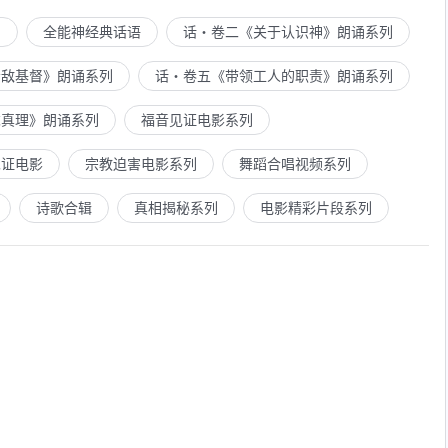
列
全能神经典话语
话・卷二《关于认识神》朗诵系列
示敌基督》朗诵系列
话・卷五《带领工人的职责》朗诵系列
求真理》朗诵系列
福音见证电影系列
见证电影
宗教迫害电影系列
舞蹈合唱视频系列
诗歌合辑
真相揭秘系列
电影精彩片段系列