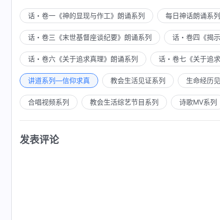
话・卷一《神的显现与作工》朗诵系列
每日神话朗诵系
话・卷三《末世基督座谈纪要》朗诵系列
话・卷四《揭
话・卷六《关于追求真理》朗诵系列
话・卷七《关于追
讲道系列—信仰求真
教会生活见证系列
生命经历
合唱视频系列
教会生活综艺节目系列
诗歌MV系列
发表评论