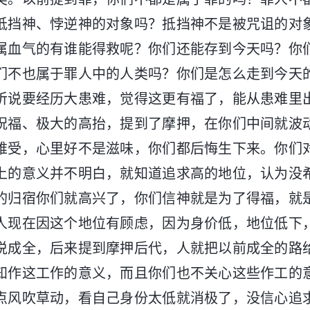
抵挡神、悖逆神的对象吗？抵挡神不是被咒诅的对
属血气的有谁能得救呢？你们还能存到今天吗？你
们不也属于罪人中的人类吗？你们是怎么走到今天
听说要经历大患难，觉得这更有福了，能从患难里
祝福、极大的高抬，提到了摩押，在你们中间就波
难受，心里好不是滋味，你们都后悔生下来。你们
上的意义并不明白，就知道追求高的地位，认为没
的归宿你们就高兴了，你们信神就是为了得福，就
人现在因这个地位有顾虑，因为身价低，地位低下
说成全，后来提到摩押后代，人就把以前成全的路
知作这工作的意义，而且你们也不关心这些作工的
点风吹草动，看自己身份太低就消极了，没信心追