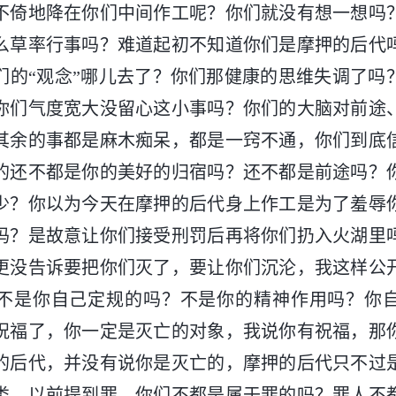
不倚地降在你们中间作工呢？你们就没有想一想吗
么草率行事吗？难道起初不知道你们是摩押的后代
们的“观念”哪儿去了？你们那健康的思维失调了吗
你们气度宽大没留心这小事吗？你们的大脑对前途
其余的事都是麻木痴呆，都是一窍不通，你们到底
的还不都是你的美好的归宿吗？还不都是前途吗？
少？你以为今天在摩押的后代身上作工是为了羞辱
吗？是故意让你们接受刑罚后再将你们扔入火湖里
更没告诉要把你们灭了，要让你们沉沦，我这样公
不是你自己定规的吗？不是你的精神作用吗？你
祝福了，你一定是灭亡的对象，我说你有祝福，那
的后代，并没有说你是灭亡的，摩押的后代只不过
类。以前提到罪，你们不都是属于罪的吗？罪人不