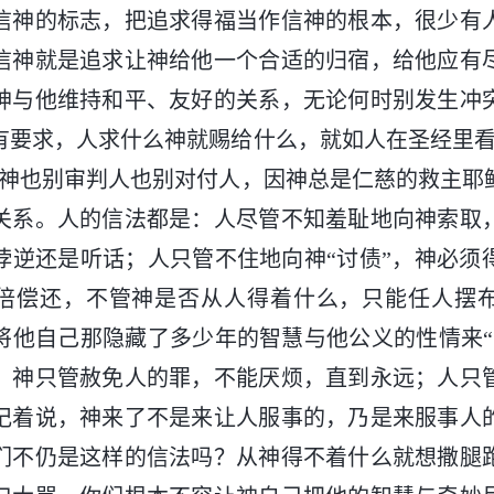
信神的标志，把追求得福当作信神的根本，很少有
信神就是追求让神给他一个合适的归宿，给他应有
神与他维持和平、友好的关系，无论何时别发生冲
有要求，人求什么神就赐给什么，就如人在圣经里看
求神也别审判人也别对付人，因神总是仁慈的救主耶
关系。人的信法都是：人尽管不知羞耻地向神索取
悖逆还是听话；人只管不住地向神“讨债”，神必须
加倍偿还，不管神是否从人得着什么，只能任人摆
将他自己那隐藏了多少年的智慧与他公义的性情来“
，神只管赦免人的罪，不能厌烦，直到永远；人只
记着说，神来了不是来让人服事的，乃是来服事人
们不仍是这样的信法吗？从神得不着什么就想撒腿