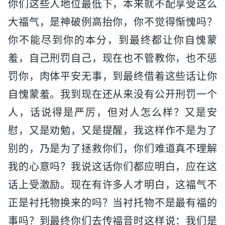
你们这些人地位最低下，本来就不配享受这么
大福气，是神破例高抬你，你不觉得惭愧吗？
你不能尽到你的本分，到最终都让你自愧蒙
羞，自己刑罚自己，现在也不管教你，也不惩
罚你，肉体平安无事，到最终借着这些话让你
自愧蒙羞。我到现在还从来没有公开刑罚一个
人，话说得是严厉，但对人怎么样？又是安
慰，又是劝勉，又是提醒，我这样作不是为了
别的，乃是为了拯救你们，你们难道真不理解
我的心意吗？我说这话你们都应明白，应在这
话上受激励。现在有许多人才明白，这福气不
正是衬托物换来的吗？当衬托物不是最有福的
事吗？到最终你们去传福音时这样说：我们是