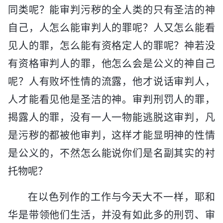
同类呢？能审判污秽的全人类的只有圣洁的神
自己，人怎么能审判人的罪呢？人又怎么能看
见人的罪，怎么能有资格定人的罪呢？神若没
有资格审判人的罪，他怎么会是公义的神自己
呢？人有败坏性情的流露，他才说话审判人，
人才能看见他是圣洁的神。审判刑罚人的罪，
揭露人的罪，没有一人一物能逃脱这审判，凡
是污秽的都被他审判，这样才能显明神的性情
是公义的，不然怎么能说你们是名副其实的衬
托物呢？
在以色列作的工作与今天大不一样，耶和
华是带领他们生活，并没有如此多的刑罚、审