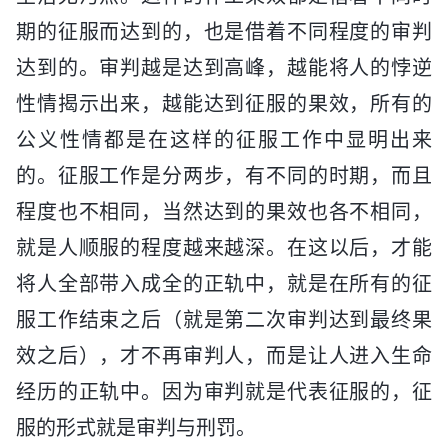
期的征服而达到的，也是借着不同程度的审判
达到的。审判越是达到高峰，越能将人的悖逆
性情揭示出来，越能达到征服的果效，所有的
公义性情都是在这样的征服工作中显明出来
的。征服工作是分两步，有不同的时期，而且
程度也不相同，当然达到的果效也各不相同，
就是人顺服的程度越来越深。在这以后，才能
将人全部带入成全的正轨中，就是在所有的征
服工作结束之后（就是第二次审判达到最终果
效之后），才不再审判人，而是让人进入生命
经历的正轨中。因为审判就是代表征服的，征
服的形式就是审判与刑罚。