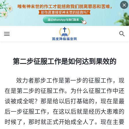
第二步征服工作是如何达到果效的
第二步征服工作是如何达到果效的
效力者那步工作是第一步的征服工作，现
在是第二步的征服工作。为什么征服工作中还
谈被成全呢？那是给以后打基础的，现在是最
后一步征服工作，在这以后就是经历大患难的
时候了，那时就正式开始成全人了。现在主要