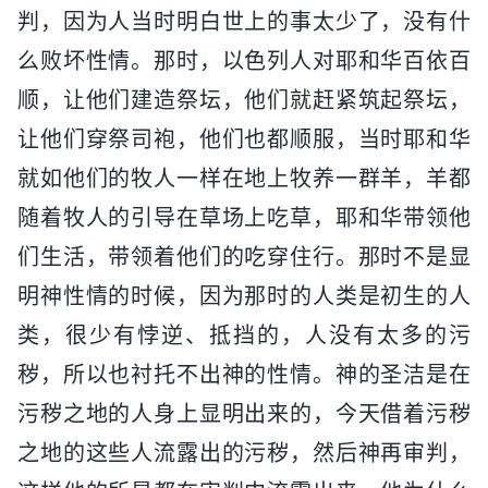
判，因为人当时明白世上的事太少了，没有什
么败坏性情。那时，以色列人对耶和华百依百
顺，让他们建造祭坛，他们就赶紧筑起祭坛，
让他们穿祭司袍，他们也都顺服，当时耶和华
就如他们的牧人一样在地上牧养一群羊，羊都
随着牧人的引导在草场上吃草，耶和华带领他
们生活，带领着他们的吃穿住行。那时不是显
明神性情的时候，因为那时的人类是初生的人
类，很少有悖逆、抵挡的，人没有太多的污
秽，所以也衬托不出神的性情。神的圣洁是在
污秽之地的人身上显明出来的，今天借着污秽
之地的这些人流露出的污秽，然后神再审判，