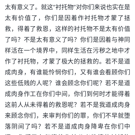
太有意义了。就这“衬托物”对你们来说也实在是
太有价值了，你们是因着作衬托物才蒙了拯
救，得着了救恩，这样的衬托物不是太有价值
了吗？不是太有意义了吗？你们是因着与神同
样活在一个境界中，同样生活在污秽之地中才
作了衬托物，才蒙了极大的拯救的。若不是道
成肉身，有谁能怜悯你们，又有谁会看顾你们
这些低贱的人呢？谁会顾念你们呢？若不是道
成肉身作工在你们中间，你们到何时才能得着
这前人从未得着的救恩呢？若不是我道成肉身
来顾念你们，来审判你们的罪，你们不早就堕
落阴间了吗？若不是道成肉身降卑在你们中