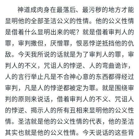
神道成肉身在最落后、最污秽的地方才能
显明他的全部圣洁公义的性情。他的公义性情
是借着什么显明出来的呢？就是借着审判人的
罪，审判撒但，厌憎罪，恨恶悖逆抵挡他的仇
敌。今天我所说的话就是为了审判人的罪，审
判人的不义，咒诅人的悖逆、人的弯曲诡诈，
人的言行举止凡是不合神心意的东西都得经过
审判，凡是人的悖逆都被定为罪。就是围绕审
判的原则来说话，借着审判人的不义、咒诅人
的悖逆、揭示人的所有丑相来显明他的公义性
情。圣洁就是他的公义性情的代表，他的圣洁
其实也就是他的公义性情。今天说话的这些背