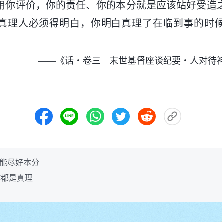
用你评价，你的责任、你的本分就是应该站好受造
真理人必须得明白，你明白真理了在临到事的时
——《话・卷三 末世基督座谈纪要・人对待
才能尽好本分
作都是真理