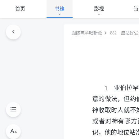
首页
书籍
影视
诗
跟随羔羊唱新歌
882 应站好
1 亚伯拉
意的做法，但约
神收取时人就不
或者对神有哪方
识，他的地位站