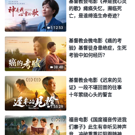
基督教会电影《神是我心灵
的歌》瘫痪失忆，濒临死
亡，是谁缔造生命奇迹？
1:12:53
基督教会微电影《癌的考
验》基督徒身患绝症，生死
考验中如何经历？
38:48
基督教会电影《迟来的见
证》一段不堪回首的往事
十年萦绕心头的誓言
1:55:29
福音电影《国度福音传进我
们寨子》此生有幸听见神声
音 冲破重重拦阻跟随神