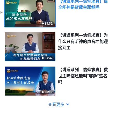
【讲道系列—信仰求真】信
全能神是背叛主耶稣吗
35:32
【讲道系列—信仰求真】为
什么只有听神的声音才能迎
接到主
34:42
【讲道系列—信仰求真】救
世主降临还能叫“耶稣”这名
吗
33:19
查看更多