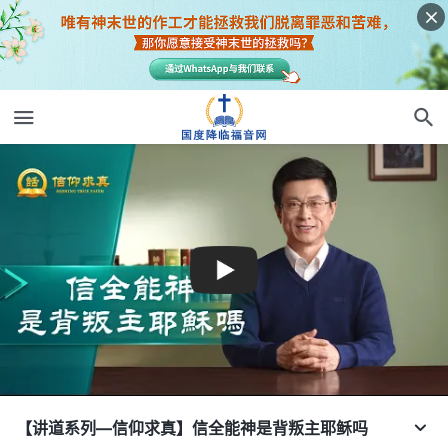
【讲道系列—信仰求真】信全能神是背叛主耶稣吗