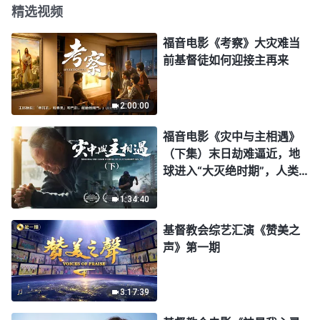
精选视频
福音电影《考察》大灾难当
前基督徒如何迎接主再来
2:00:00
福音电影《灾中与主相遇》
（下集）末日劫难逼近，地
球进入“大灭绝时期”，人类
进入倒计时，你准备好逃生
1:34:40
了吗？
基督教会综艺汇演《赞美之
声》第一期
3:17:39