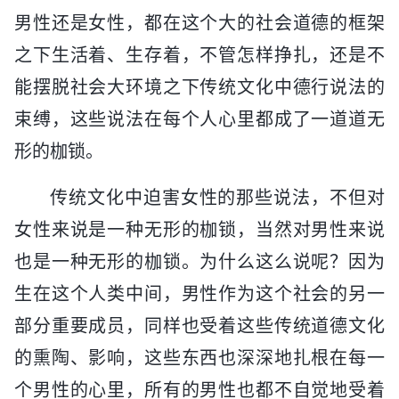
男性还是女性，都在这个大的社会道德的框架
之下生活着、生存着，不管怎样挣扎，还是不
能摆脱社会大环境之下传统文化中德行说法的
束缚，这些说法在每个人心里都成了一道道无
形的枷锁。
传统文化中迫害女性的那些说法，不但对
女性来说是一种无形的枷锁，当然对男性来说
也是一种无形的枷锁。为什么这么说呢？因为
生在这个人类中间，男性作为这个社会的另一
部分重要成员，同样也受着这些传统道德文化
的熏陶、影响，这些东西也深深地扎根在每一
个男性的心里，所有的男性也都不自觉地受着