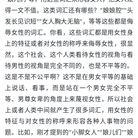
得一文不值。这类词汇还有哪些？“娘娘腔”“头
发长见识短”“女人胸大无脑”，等等这些都是侮
辱女性的词汇。你看，这些词汇都是用女性身
上的特征或者对女性的称呼来侮辱女性，很显
然，这个社会、这个人类看待女性的视角与看
待男性的视角是完全不同的，也是不平等的。
这是不是不公平啊？这不是在男女平等的基础
上说话、看事，而是站在一个男女完全不平
等、男尊女卑的角度上来蔑视女性，所以社会
上或者人类中间就产生了很多词汇，用女性的
特征与对女性的称呼来形容各种人事物的问
题。比如，刚才提到的“小脚女人”“娘儿们”“娘