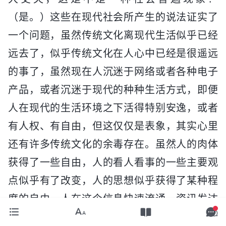
（是。）这些在现代社会所产生的说法证实了
一个问题，虽然传统文化离现代生活似乎已经
远去了，似乎传统文化在人心中已经是很遥远
的事了，虽然现在人沉迷于网络或者各种电子
产品，或者沉迷于现代的种种生活方式，即便
人在现代的生活环境之下活得特别安逸，或者
有人权、有自由，但这仅仅是表象，其实心里
还有许多传统文化的余毒存在。虽然人的肉体
获得了一些自由，人的看人看事的一些主要观
点似乎有了改变，人的思想似乎获得了某种程
度的自由，人在这个信息快速流通、资讯发达
的现代社会之下似乎长了见识，知道了、见识