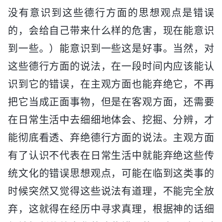
没有意识到这些德行方面的思想观点是错误
的，会给自己带来什么样的危害，现在能意识
到一些。）能意识到一些这是好事。当然，对
这些德行方面的说法，在一段时间内应该能认
识到它的错误，在主观方面也能弃绝它，不再
把它当成正面事物，但是在客观方面，还需要
在日常生活中去细细地体会、挖掘、分辨，才
能彻底看透、弃绝德行方面的说法。主观方面
有了认识不代表在日常生活中就能弃绝这些传
统文化的错误思想观点，可能在临到这类事的
时候突然又觉得这些说法有道理，不能完全放
弃，这就得在经历中寻求真理，根据神的话细