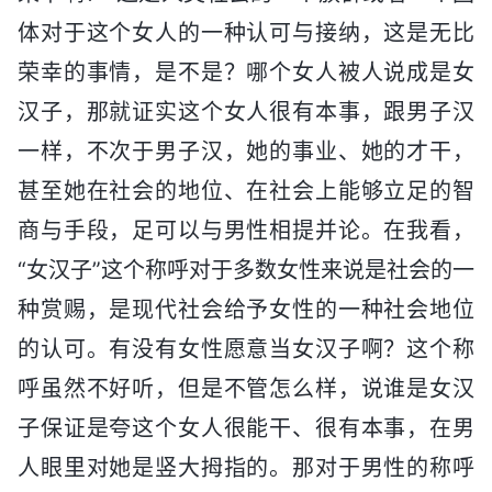
体对于这个女人的一种认可与接纳，这是无比
荣幸的事情，是不是？哪个女人被人说成是女
汉子，那就证实这个女人很有本事，跟男子汉
一样，不次于男子汉，她的事业、她的才干，
甚至她在社会的地位、在社会上能够立足的智
商与手段，足可以与男性相提并论。在我看，
“女汉子”这个称呼对于多数女性来说是社会的一
种赏赐，是现代社会给予女性的一种社会地位
的认可。有没有女性愿意当女汉子啊？这个称
呼虽然不好听，但是不管怎么样，说谁是女汉
子保证是夸这个女人很能干、很有本事，在男
人眼里对她是竖大拇指的。那对于男性的称呼