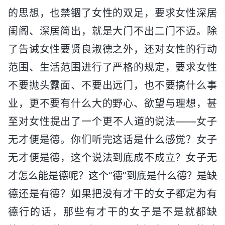
的思想，也禁锢了女性的双足，要求女性深居
闺阁、深居简出，就是大门不出二门不迈。除
了告诫女性要贤良淑德之外，还对女性的行动
范围、生活范围进行了严格的规定，要求女性
不要抛头露面、不要出远门，也不要搞什么事
业，更不要有什么大的野心、欲望与理想，甚
至对女性提出了一个更不人道的说法——女子
无才便是德。你们听完这话是什么感觉？女子
无才便是德，这个说法到底成不成立？女子无
才怎么能是德呢？这个“德”到底是什么德？是缺
德还是有德？如果把没有才干的女子都定为有
德行的话，那些有才干的女子是不是就都缺