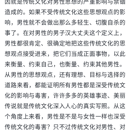
因就是传统文化对男性思想的严重影响与禁锢
造成的。如果不受传统文化这些思想观点的影
响，男性就不会做出那么多轻生、切腹自杀的
事了。在对男性的男子汉大丈夫这个定义上，
男性都很肯定、很确定地把这些传统文化的思
想观点接受进来，把它们当成正面事物，以此
来衡量、约束自己，也衡量、约束其他男性。
从男性的思想观点，还有理想、目标与选择的
道路来看，都能证明所有男性都是深受传统文
化的影响与毒害，许许多多的英雄事迹、美丽
传说就是传统文化深入人心的真实写照。从这
个角度上来看，男性是不是与女性一样也深受
传统文化的毒害？只不过传统文化对男性、对