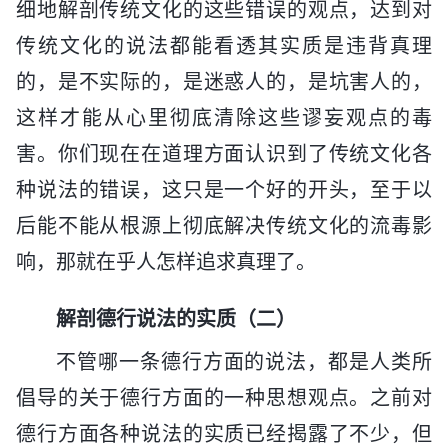
细地解剖传统文化的这些错误的观点，达到对
传统文化的说法都能看透其实质是违背真理
的，是不实际的，是迷惑人的，是坑害人的，
这样才能从心里彻底清除这些谬妄观点的毒
害。你们现在在道理方面认识到了传统文化各
种说法的错误，这只是一个好的开头，至于以
后能不能从根源上彻底解决传统文化的流毒影
响，那就在乎人怎样追求真理了。
解剖德行说法的实质（二）
不管哪一条德行方面的说法，都是人类所
倡导的关于德行方面的一种思想观点。之前对
德行方面各种说法的实质已经揭露了不少，但