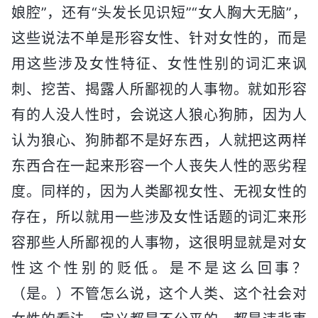
娘腔”，还有“头发长见识短”“女人胸大无脑”，
这些说法不单是形容女性、针对女性的，而是
用这些涉及女性特征、女性性别的词汇来讽
刺、挖苦、揭露人所鄙视的人事物。就如形容
有的人没人性时，会说这人狼心狗肺，因为人
认为狼心、狗肺都不是好东西，人就把这两样
东西合在一起来形容一个人丧失人性的恶劣程
度。同样的，因为人类鄙视女性、无视女性的
存在，所以就用一些涉及女性话题的词汇来形
容那些人所鄙视的人事物，这很明显就是对女
性这个性别的贬低。是不是这么回事？
（是。）不管怎么说，这个人类、这个社会对