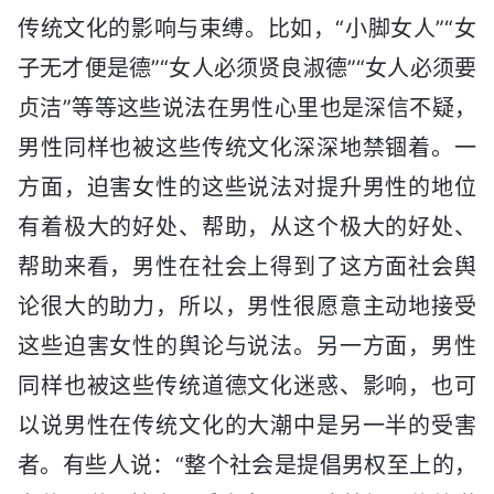
传统文化的影响与束缚。比如，“小脚女人”“女
子无才便是德”“女人必须贤良淑德”“女人必须要
贞洁”等等这些说法在男性心里也是深信不疑，
男性同样也被这些传统文化深深地禁锢着。一
方面，迫害女性的这些说法对提升男性的地位
有着极大的好处、帮助，从这个极大的好处、
帮助来看，男性在社会上得到了这方面社会舆
论很大的助力，所以，男性很愿意主动地接受
这些迫害女性的舆论与说法。另一方面，男性
同样也被这些传统道德文化迷惑、影响，也可
以说男性在传统文化的大潮中是另一半的受害
者。有些人说：“整个社会是提倡男权至上的，