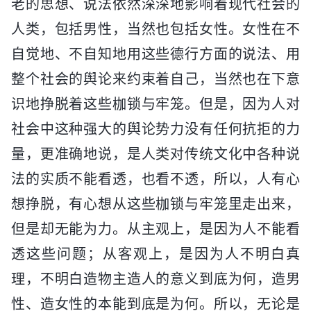
老的思想、说法依然深深地影响着现代社会的
人类，包括男性，当然也包括女性。女性在不
自觉地、不自知地用这些德行方面的说法、用
整个社会的舆论来约束着自己，当然也在下意
识地挣脱着这些枷锁与牢笼。但是，因为人对
社会中这种强大的舆论势力没有任何抗拒的力
量，更准确地说，是人类对传统文化中各种说
法的实质不能看透，也看不透，所以，人有心
想挣脱，有心想从这些枷锁与牢笼里走出来，
但是却无能为力。从主观上，是因为人不能看
透这些问题；从客观上，是因为人不明白真
理，不明白造物主造人的意义到底为何，造男
性、造女性的本能到底是为何。所以，无论是