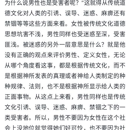
为什么说男性也是受害者呢？”这就得从传统道
德文化对人类的引诱、误导、迷惑、麻痹还有
禁锢等等这些方面来看。女性被传统文化道德
思想坑害不浅，男性同样也受迷惑至深，受害
匪浅。被迷惑的另外一层意思是什么？就是他
没有正确的观点来评价男性、定义女性，无论
从哪个角度看这事，都是根据传统文化，而不
是根据神所发表的真理或者神给人类制定的种
种规律、法则，也不是根据神所显示给人类的
正面事物。从这点上来看，男性同样也是传统
文化引诱、误导、迷惑、麻痹、禁锢之下的一
类受害者。所以，男性不要因为女性在这个社
会上没地位就觉得她们好可怜，也不要因为社