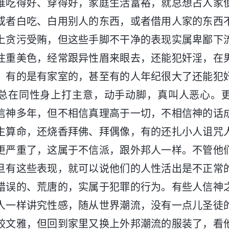
谁吃得好、穿得好，家庭生活富裕，就总想占人家
或者白吃、白用别人的东西，或者借用人家的东西
上贪污受贿，但这些手脚不干净的表现实属卑鄙下
注重美色，经常跟异性眉来眼去，还能犯奸淫，在
，有的是有家室的，甚至有的人年纪很大了还能犯
总在同性身上打主意，动手动脚，真叫人恶心。
信神多年，但不相信真理高于一切，不相信神的话
生算命，还烧香拜佛、拜偶像，有的还扎小人诅咒
更严重了，这属于不信派，跟外邦人一样。不管他
旦有这些表现，就可以说他们的人性活出是不正常
错误的、荒唐的，实属于犯罪的行为。有些人信神
人一样讲究性感，随从世界潮流，没有一点儿圣徒
较文雅，但回到家里又换上外邦潮流的服装了，看