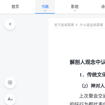
首页
书籍
影视
诗
关于追求真理
什么是追求真理
解剖人观念中
1．传统文
（2）神对
上次聚会交
的好行为都代表