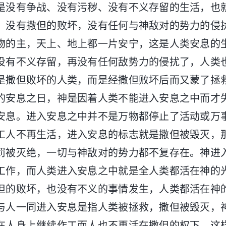
是没有争战、没有污秽、没有不义存留的生活，也
，没有撒但的败坏，没有任何与神敌对的势力的侵
物的主，天上、地上都一片安宁，这是人类安息的
没有不义存留，再没有任何敌势力的侵扰了，人类
是撒但败坏的人类，而是经撒但败坏后而又蒙了拯
的安息之日，神是因着人类不能进入安息之中而才
安息。进入安息之中并不是万物都停止了活动或万
工人不再生活，进入安息的标志就是撒但被毁灭，
罚被灭绝，一切与神敌对的势力都不复存在。神进
工作，而人类进入安息之中就是全人类都活在神的
但的败坏，也没有不义的事情发生，人类都活在神
与人一同进入安息是指人类被拯救，撒但被毁灭，
在人身上继续作工而人也不再活在撒但的权下，这