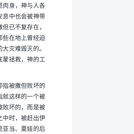
是肉身，神与人各
安息中也会被神带
撒但已不复存在，
那些在地上曾经迫
的大灾难毁灭的。
底蒙拯救，神的工
即指被撒但败坏的
指就这样的一个被
被败坏的，而是被
之中时，被赶出伊
是亚当、夏娃的后