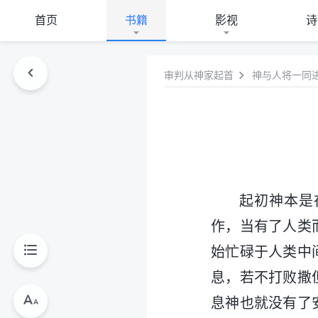
首页
书籍
影视
诗
审判从神家起首
神与人将一同
起初神本是
作，当有了人类
始忙碌于人类中
息，若不打败撒
息神也就没有了