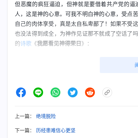
但恶魔的疯狂逼迫，但神就是要借着共产党的逼
人，这是神的心意。可我不明白神的心意，受点
自己的肉体享受，真是太自私卑鄙了！如果不受
也没法得到成全，为神作见证那不就成了空话了
的
诗歌
《
我愿看见神得荣日
》：
一
今天接受审判洁净，明日承受神祝福，
为了看见神得荣日，愿舍青春献一生。
啊！神的爱神的爱，已将我心陶醉，
上一篇：
绝境脱险
神作工发表真理，赐给人生命之道，
下一篇：
历经患难信心更坚
愿意喝尽苦杯酒，为得真理而受苦，