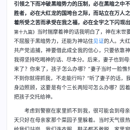
引领之下而冲破黑暗势力的压制，必在黑暗之中
胜者，必在大红龙的国垮台之际，而站立在万人
着所受之苦而承受在我之福，必在全宇之下闪现
当时揣摩着神的话我明白了，神在末世
第十九篇》
不屈服于黑暗势力，还能为神站住
见证
的人。大
共产党追捕，神要借此成全我的信心，只要依靠
我得坚持吃喝神的话、尽本分。后来，妻子也到母
来了？你来了，孩子怎么办哪？”妻子当时一脸憔
不到你就得抓我，不走能行吗？”听了妻子的话，
身边照顾，这要是有个三长两短可怎么办哪？因
把孩子交托给神。
考虑到警察在家里抓不到我，很可能会到母
天只好在母亲家那个菜园子里躲着。当时天气很
给我们站岗，我们连衣服、鞋子都不敢脱，家里