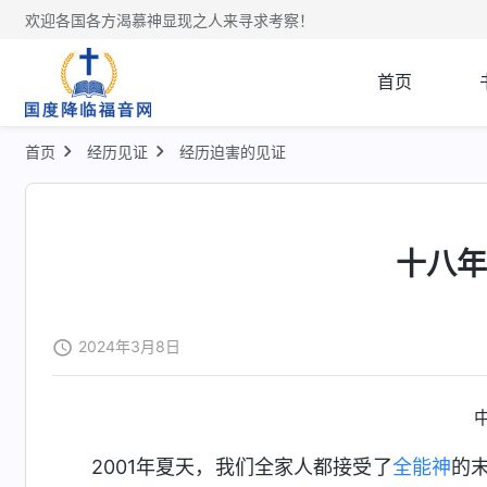
欢迎各国各方渴慕神显现之人来寻求考察！
首页
首页
经历见证
经历迫害的见证
十八
2024年3月8日
2001年夏天，我们全家人都接受了
全能神
的