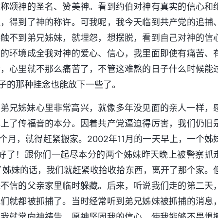
能称颂神的圣名、赞美神。看到约伯对神有真实的信心和
证，得到了神的称许。可我呢，我今天临到共产党的追捕
接触不到弟兄姊妹，就埋怨，想摆脱，看到自己对神的信
样的环境成全我对神的爱心、信心，我里面即使有痛苦、
些，心里就不那么痛苦了，不管这难熬的日子什么时候能
子的那种挂念也能放下一些了。
到弟兄姊妹心里非常高兴，就像多年没见面的亲人一样，
尽上了传福音的本分。因着共产党逼迫得厉害，我们仍旧
月，就得赶紧搬家。2002年11月的一天早上，一个姊
不好了！跟你们一起尽本分的两个姊妹昨天晚上被警察抓
了姊妹的话，我们就赶紧收拾收拾东西，离开了那个家。
妹不信的父亲家里临时躲藏。后来，听说我们走的第二天
我们就都被抓捕了。当时经常听到弟兄姊妹被抓捕的消息
，我就常向神祷告，愿神坚固我的信心，使我能够不畏惧