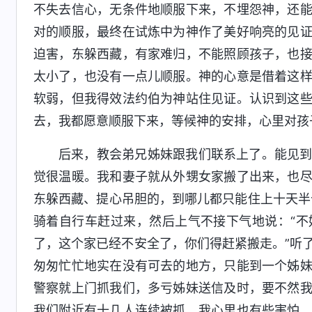
不失去信心，无条件地顺服下来，不埋怨神，还
对的顺服，最终在试炼中为神作了美好响亮的见
迫害，东躲西藏，有家难归，不能照顾孩子，也
太小了，也没有一点儿顺服。神的心意是借着这
软弱，但我得效法约伯为神站住见证。认识到这
去，我都愿意顺服下来，等候神的安排，心里对孩
后来，教会弟兄姊妹跟我们联系上了。能见
觉很温暖。我和妻子就从外甥女家搬了出来，也
东躲西藏、提心吊胆的，到哪儿都只能住上十天半个
骑着自行车赶过来，然后上气不接下气地说：“
了，这个家已经不安全了，你们得赶紧搬走。”听
匆匆忙忙地实在没有可去的地方，只能到一个姊
警察就上门抓我们，多亏姊妹送信及时，要不然
我们附近有十几人连续被抓。我心里也有些害怕