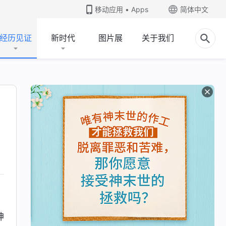
移动应用 • Apps
简体中文
经历见证
新时代
图片展
关于我们
神