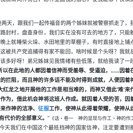
家没两天，跟我们一起传福音的两个姊妹就被警察抓走了，
封路封村，盘查身份，我们实在没有可去的地方了，只能
，晚上就睡柴火垛、水田地里的草棚子，有时直接地上铺
，这被共产党追捕得有家不能回，啥时候是个头呀？我就
那该多好呀！弟兄姊妹见我情绪有些低落，就给我读了一
所以在此地的人都因着信神而受羞辱、受逼迫，……因着
大的拦阻，而且神的许多话不能及时得到成就，人便因着
大红龙之地开展他的工作是相当难的，而神又借此‘难’来
妙作为，借此机会神将这班人作成。就因着人受的苦，因
情来作神的洁净、
征服
工作，使神从此得着荣耀，使神从
有代价的全部意义。
”
《话・卷一 神的显现与作工・神的作
今天我们在中国这个最抵挡神的国家信神，注定要遭到