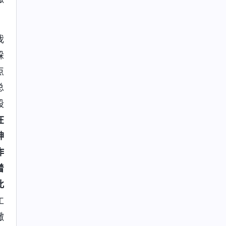
我
躲
点
总
段
在
神
作
着
此
工
撒