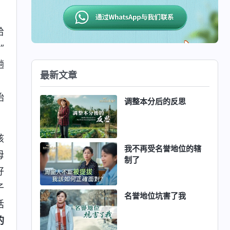
给
”
趟
最新文章
，
始
调整本分后的反思
孩
我不再受名誉地位的辖
母
制了
好
子
名誉地位坑害了我
话
的