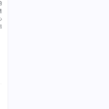
的
是
心
唱