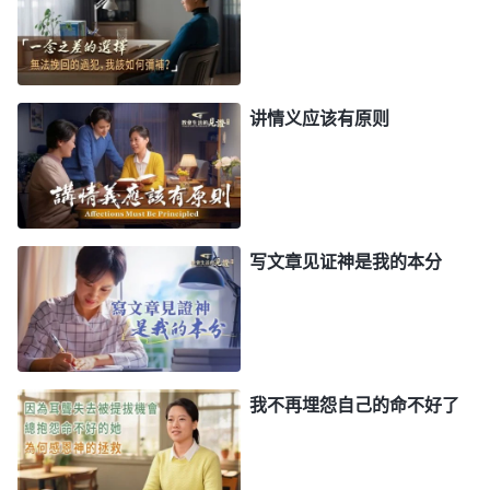
就被压制住了。这个被压制不是周遭的环境给你带来
的，不是任何人给你带来的，当然也不是神给你命定
的，而是你内心深处一种严重的负面情绪导致的。
”
讲情义应该有原则
看了
《话・卷六 关于追求真理・怎样追求真理（一）》
神的话我才认识到，原来我一直怕在人前说话、怕尽
组长的本分是自卑的情绪导致的。小时候因为我害羞
不好意思跟陌生人打招呼，父母就总说我是哑巴不会
写文章见证神是我的本分
说话，说我一辈子都上不了台面，亲戚也因为我不会
说客套话说我像傻子，这些话都深深地伤了我的自尊
心，我就产生了自卑情绪。因此我就总定规自己不会
说话，一到需要说话的场合我就打怵，一涉及到要经
我不再埋怨自己的命不好了
常交通、说话的本分我就一味地逃避、拒绝。见到口
才、素质比自己好的人，我就觉得自己比别人矮半
截，就自惭形秽，一个劲儿地消极后退，即使给我做