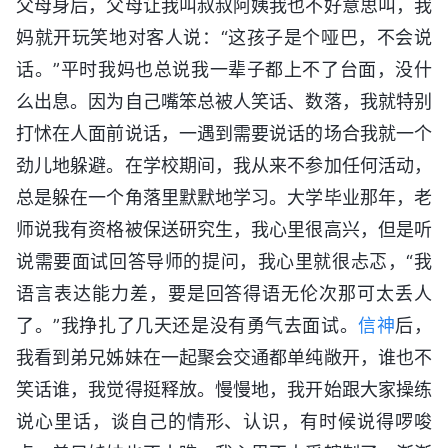
父母身后，父母让我叫叔叔阿姨我也不好意思叫，我
妈就开玩笑地对客人说：“这孩子是个哑巴，不会说
话。”平时我妈也总说我一辈子都上不了台面，没什
么出息。因为自己嘴笨总被人笑话、数落，我就特别
打怵在人面前说话，一遇到需要说话的场合我就一个
劲儿地躲避。在学校期间，我从来不参加任何活动，
总是躲在一个角落里默默地学习。大学毕业那年，老
师说我有资格被保送研究生，我心里很高兴，但是听
说需要面试回答导师的提问，我心里就很忐忑，“我
语言表达能力差，要是回答得语无伦次那可太丢人
了。”我挣扎了几天还是没有勇气去面试。
信神
后，
我看到弟兄姊妹在一起聚会交通都单纯敞开，谁也不
笑话谁，我觉得挺释放。慢慢地，我开始跟大家操练
说心里话，谈自己的情形、认识，有时候说得啰唆