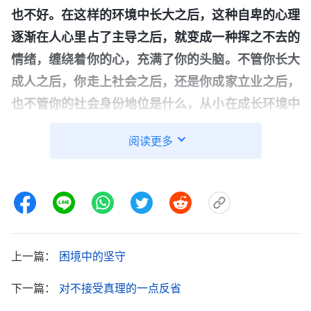
也不好。在这样的环境中长大之后，这种自卑的心理
逐渐在人心里占了主导之后，就变成一种挥之不去的
情绪，缠绕着你的心，充满了你的头脑。不管你长大
成人之后，你走上社会之后，还是你成家立业之后，
也不管你的社会身份地位是什么，从小在成长环境中
种下的这种自卑的情绪对你来说是没法被消除的。甚
阅读更多
至信神到了教会之后，你仍然觉得自己长得一般，头
脑素质又差，拙嘴笨舌，也做不了什么，心想，‘能
做点什么就做点什么吧，也不用追求做带领，也不用
追求高深的
真理
，自己就甘愿做一个最小的，谁怎么
对待都行’。有敌
基督
、假带领出现，你觉得自己也
上一篇：
困境中的坚守
分辨、揭露不了，不是那块料，只要自己不是假带
领、敌基督就好了，只要自己不打岔搅扰就好了，只
下一篇：
对不接受真理的一点反省
要自己能站好自己的位置就行了。你从内心深处觉得