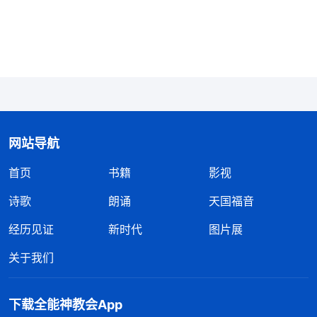
脚，会捆绑你的思想，会影响你的观点、影响你的立
场，自高同样也有这样的负面影响。所以，不管是自
卑还是其他的负面情绪，你都应该对导致产生这种情
绪的那些说法有一个正确的认识。首先应该认识那些
说法是不准确的，它对你的评价、定论，无论是对你
的素质、才能，还是对你的人性品质，都是不准确
的。那怎么才能达到对自己有准确的评价、认识，脱
网站导航
离自卑这种情绪呢？你应该根据神的话来认识自己，
首页
书籍
影视
认识自己的人性是怎样的，认识自己的素质、才能到
诗歌
朗诵
天国福音
底是怎样的，自己有哪些特长。……这种情况就得根
经历见证
新时代
图片展
据神的话正确地评价、衡量自己，对自己学会的、自
己的长处应该确定下来，自己能做的就该做到，自己
关于我们
做不到的，自己的缺点、不足也应该反省、认识，自
己到底素质怎么样，是好还是差，也应该有个准确的
下载全能神教会App