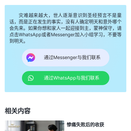
自己不行，比不上别人，觉得别人可能都是蒙拯救的
灾难越来越大，世人逐渐意识到圣经预言不是童
对象，自己顶多就是个效力者，所以对于追求真理也
话，而是正在发生的事实，没有人确定明天和意外哪个
觉得自己够不上。不管你能听明白多少真理，还是觉
会先来。如果你想和家人一起迎接到主，蒙神保守，请
得既然神给自己预定了这样的素质、这样的长相，那
点击WhatsApp或者Messenger加入小组学习，不要等
到明天。
可能神就预定自己只是做一个效力者，跟追求真理没
有关系，跟做带领没有关系，跟做任何的负责人没有
通过Messenger与我们联系
关系，跟蒙拯救没有关系，自己就甘愿做一个最小
的。这种自卑的情绪也可能不是与生俱来的，但是从
通过WhatsApp与我们联系
另一个层面来说，因为你的家庭环境，也因为你的成
长环境，对你造成了不大不小的打击或者是不恰当的
定规，让你产生了自卑的情绪。这个情绪影响了你正
确的追求方向，影响了你正当的追求意愿，也会压制
相关内容
你正当的追求。你正当的追求、正当的人性该有的心
惨痛失败后的收获
志被压制之后，那你追求正面事物、追求真理的动力