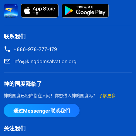
评价、认识。如果对自己的问题看不明白、认识不
透，就让身边的明白人评价一下，不管他说的是否准
确，起码给你提供了参考，使你对自己有一个基本的
判断、定性，就能够解决自卑这种负面情绪的实质问
联系我们
题了，就能逐步地从自卑这种负面的情绪里走出来。
+886-978-777-179
对自卑这种情绪，人如果能分辨、能觉醒，能够寻求
真理，是容易解决的。
”
《话・卷六 关于追求真理・怎
info@kingdomsalvation.org
看完神的话，我心里亮堂了，要想
样追求真理（一）》
摆脱自卑的情绪，需要对自己有准确的认识，根据神
神的国度降临了
的话来衡量自己，客观地对待自己的长处和缺少，自
神的国度已经降临在人间！你想进入神的国度吗？
了解更多
己能达到的就努力去做，对于自己的缺少、不足也坦
然面对、正确对待，这样尽本分才不受辖制。想到自
通过Messenger联系我们
己这么多年一直都很自卑，就是因为父母总嫌我拙口
笨舌不会说话，我也觉得自己语言表达能力差，不会
关注我们