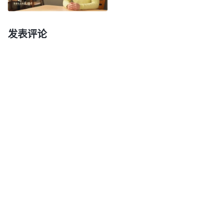
组长的机会我也觉得自己不是那块料，一点儿积极配
合的心志都没有。自卑情绪影响了我的看事观点和追
发表评论
求目标，导致我总定规自己，不愿意担担子，错过了
很多被成全的机会，给自己的生命进入造成了亏损。
现在神家还给我操练的机会让我做组长，我不想再活
在自卑的情绪里定规自己，我就向神祷告，愿神带领
我，加给我信心，能冲破自卑情绪的捆绑辖制。
后来我又看了一段神的话，从中找到了解决自卑
的路途。全能神说：“
刚才讲的自卑这种负面情绪，
无论你的自卑产生的背景是什么，是源于谁，或者源
于哪件事，总之，你应该对自己的素质、特长、才能
还有自己的人性品质有一个正确的认识。自卑不对，
自高也不对，都属于负面情绪。自卑会捆绑你的手