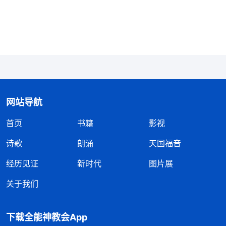
羞辱魔鬼撒但，这是荣耀的事。想到这儿我就不怎么
消极了，也愿意顺服神的摆布安排。我们越唱越受感
动，有的边唱边流泪，不是因为想家、被判刑而难
受，而是因为心中高兴喜悦，觉得能为神作见证特别
荣耀。
在劳教所里，狱警看我不能干活不愿意收留我。
网站导航
他们商量了好长时间才勉强把我留下来。狱警把我分
首页
书籍
影视
配到车间干活，管教看我什么也干不了就让我打扫厕
诗歌
朗诵
天国福音
所。因为我的右侧半个身子没有知觉，我走路全靠左
腿支撑着，右腿只能拖着，艰难地行走。擦地时我左
经历见证
新时代
图片展
腿蹲着，右腿拖着，只能用左手艰难地擦。每擦完一
关于我们
个地方，起身的时候都特别地吃力。我每天从早上一
直打扫到晚上10点，心里很委屈：“我身体都成这样
下载全能神教会App