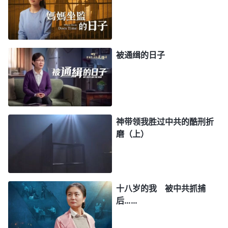
恨这些警察把我折磨成残疾，连正常的生活都成了难
处。就这样他们还让我和其他人一样每天从早上坐到
晚上7点，坐得我浑身透心凉，夜里还让我值班一小
被通缉的日子
时。姊妹们为了照顾我就轮流替我值夜班。一个月
后，中共以“扰乱社会治安罪”判我劳教两年。当时我
心里挺难受的，自己半身瘫痪不能自理，如同一个废
人，这漫长的两年我可怎么熬啊？姊妹安慰我说：
神带领我胜过中共的酷刑折
“神是咱们的依靠，神会帮助咱们的，咱们得对神有
磨（上）
信心！”在押送的途中，姊妹们唱了很多诗歌，其中
有一首歌是《
我愿看见神得荣日
》，让我挺受触动
的。
十八岁的我 被中共抓捕
…………
后……
神的嘱托挂心头，决不向撒但屈膝，