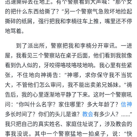
迅速撕碎丢在地上。有个警察看到大声喊：“那个女
的把什么东西给撕了？”另一个警察气急败坏地捡起
撕碎的纸屑，强行把我和李楠往车上推，嘴里还不停
地骂着。
到了派出所，警察把我和李楠分开审讯。一进
屋，我看见三个警察站在桌子后面，他们看到我就像
看到仇人似的，牙咬得咯吱咯吱地响。我心里有些紧
张，不住地向神祷告：“神哪，求你保守我不当犹
大，不管他们怎么审问，我不能出卖弟兄姊妹。”祷
告后，我的心里逐渐地平静了下来。这时一个警察吼
问：“你叫什么名字？家住哪里？多大年龄了？
信神
多长时间了？你们的头儿是谁？
教会
有多少人？……”
我只把自己的真实姓名、家庭住址说了，涉及教会的
事我没说。其中一个警察猛地一拍桌子，说：“快