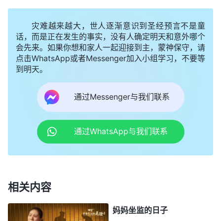
极大的信心，需我们极大的爱心，稍不小心就会失
脚，因为这步工作不同以往的任何一步工作，神成全
灾难越来越大，世人逐渐意识到圣经预言不是童
的就是人的信心，既看不见又摸不着，神作的就是话
话，而是正在发生的事实，没有人确定明天和意外哪个
会先来。如果你想和家人一起迎接到主，蒙神保守，请
语成为信心，话语成为爱心，话语成为生命。
”
《话・
点击WhatsApp或者Messenger加入小组学习，不要等
神的话给了我信
卷一 神的显现与作工・路…… 八》
到明天。
心，神许可这样的环境临到是为了成全我的信心。虽
通过Messenger与我们联系
然警察把我打残废了，但神借着姊妹们关心照顾我，
给我交通神的话，我体尝到了神的爱。虽然不知道病
什么时候能好，但看到神一直在带领着我，我就有信
通过WhatsApp与我们联系
心走下去了。
在看守所里，姊妹们每天帮我锻炼，早上给我穿
好衣服，吃饭的时候把窝窝头送到我手里，晚上帮我
相关内容
铺好褥子，她们还常常给我交通神的话、唱
诗歌
给我
妈妈坐监的日子
听。看到姊妹们这样照顾我，我心里很感动，也特别