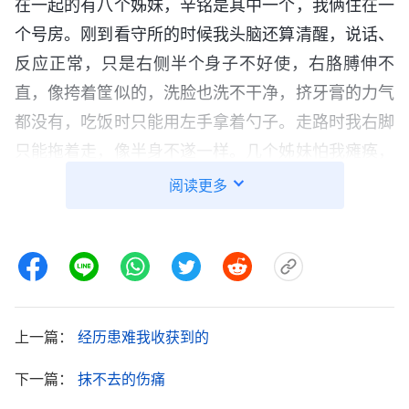
在一起的有八个姊妹，辛铭是其中一个，我俩住在一
个号房。刚到看守所的时候我头脑还算清醒，说话、
反应正常，只是右侧半个身子不好使，右胳膊伸不
直，像挎着筐似的，洗脸也洗不干净，挤牙膏的力气
都没有，吃饭时只能用左手拿着勺子。走路时我右脚
只能拖着走，像半身不遂一样。几个姊妹怕我瘫痪，
每天趁午休时间扶着我锻炼。一个姊妹架着我的胳
阅读更多
膊，另一个姊妹帮我揉胳膊，促进血液循环，还有一
个姊妹帮我挪腿，就是用脚往前一点点推着我走，或
者蹲下来用手搬着我的腿往前挪。看到自己身体成这
样了，我心里很软弱，“现在我半个身子瘫痪了，生
活不能自理，还得拖累姊妹们照顾我，我这不成废人
上一篇：
经历患难我收获到的
了吗？”一想到这些，我心里就很难受。消极软弱的
下一篇：
抹不去的伤痛
时候，我想起一句神的话：“
在这步工作当中需我们