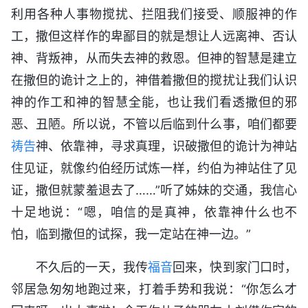
利用各种人事物搅扰、拦阻我们接受、顺服神的作
工，撒但这样作的卑鄙目的就是想让人远离神、否认
神、背叛神，从而失去神的救恩。但神的智慧是建立
在撒但的诡计之上的，神借着撒但的搅扰让我们认识
神的作工和神的智慧全能，也让我们看透撒但的邪
恶、丑陋。所以说，不管以后临到什么事，咱们都要
祷告
神、依靠神，寻求真理，识破撒但的诡计为神站
住见证，就像约伯经历试炼一样，约伯为神站住了见
证，撒但就蒙羞退去了……”听了姊妹的交通，我信心
十足地说：“嗯，咱信的是真神，依靠神什么也不
怕，临到撒但的试探，我一定站在神一边。”
不久后的一天，我传
福音
回来，快到家门口时，
邻居急匆匆地跑过来，打着手势和我说：“你怎么才