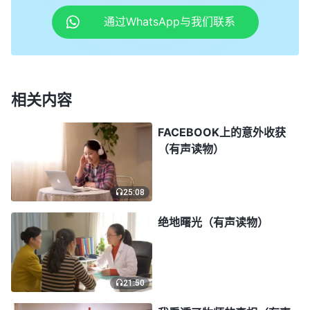
不该这样生气发火呀，我得把这件事交托在神的手
通过WhatsApp与我们联系
中，得依靠神啊。回到家，我打开神话，看到神的话
说：“
神在人身上所作的每一步工作，在外表看到的
好像是人在与人接触，好像是出于人的安排，或出于
相关内容
人的搅扰，但是背后每一步工作、每一件事都是撒但
在神面前打的赌，都需要人为神站住见证。就像约伯
FACEBOOK上的意外收获
受试炼的时候，背后是撒但与神在打赌，而临到约伯
（有声读物）
的是人的作为，是人的搅扰。在你们身上神所作的每
一步工作，背后都是撒但与神在打赌，背后都有争
25:08
战。……你该知道每一件事临到对你都是一次大的试
绝地曙光（有声读物）
炼，都是神需要你作见证的时候。
”
《话・卷一 神的
看着神的话，想起
显现与作工・爱神才是真实的信神》
那天我在杨姊妹面前的夸口：临到试探我一定站在神
21:50
一边。没想到，当撒但的搅扰一次次临到我的时候，