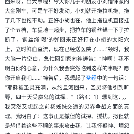
回来呀，出大事啦！今天你儿子的朋友小刘借你家的
大金刚车，可是车不好发动，小刘就开拖拉机拖，拖
了几下也拖不动。正好小胡也在，他上拖拉机直接挂
了个五档，车猛地一起步，把拉车的钢丝绳一下子拉
断了，钢丝绳‘嗖’的弹回来正好打在小胡的太阳穴
上，立时鲜血直流，现在已经送医院了……”顿时，我
大脑一片空白，急忙回到家向神祷告：“神啊！我不
明白你的心意，为什么我会突然临到这样的事呢？愿
你开启我吧……”祷告后，我想起了
圣经
中的一句话：
“耶稣被圣灵充满，从约旦河回来，圣灵将他引到旷
野，四十天受魔鬼的试探。”（路4：1）想到这儿，
我突然又想起之前杨姊妹交通的灵界争战方面的真
理。我明白了：这事正是撒但的试探、搅扰，撒但就
是想借着这些不顺的事来攻击我，让我怀疑神、埋怨