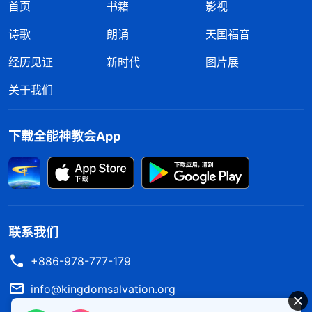
首页
书籍
影视
的。
”
越看神的话，我越
《话・卷一 神的显现与作工》
诗歌
朗诵
天国福音
看见神的全能、神的奇妙，看见万事万物都在神的手
经历见证
新时代
图片展
中，我对神更有信心了，只愿在以后的环境中更多地
经历神的作工，依靠神胜过撒但的试探。
关于我们
下载全能神教会App
联系我们
+886-978-777-179
info@kingdomsalvation.org