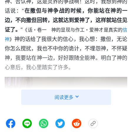
神、否认神，这是灵界的争战啊！这时，我想到神的
话说：“
在撒但与神争战的时候，你能站在神的一
边，不向撒但回转，这就达到爱神了，这样就站住见
证了。
”
《话・卷一 神的显现与作工・爱神才是真实的
信
神的话给了我很大的信心，我心想：撒但，无论
神
》
你怎么搅扰，我也不中你的诡计，不埋怨神，不怀疑
神，我要站在神一边，好好跟随全能神。明白了神的
心意后，我心里踏实了许多。
阅读更多