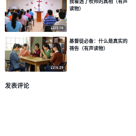
我看透了牧师的真相（有声
我却不能安静在神面前寻求神的心意，心总被这个事
读物）
占有，为此痛苦不堪，这不是中了撒但的诡计了吗？
思想着这件事的前前后后，我才看到撒但真是太阴险
25:16
邪恶了，它借着这件事搅扰我，让我为肉体的一点利
基督徒必备：什么是真实的
益生气发火，更想借此让我否认全能神，背叛全能
祷告（有声读物）
神。我不能中撒但的诡计，我愿意依靠神，把这件事
交在神的手中，小胡能不能出院，最终我会出多少
16:29
钱，相信都在神手的摆布之中，不管结果怎么样，我
都愿意顺服。当我明白神的心意，愿意为神作见证
发表评论
时，想不到第二天我就看到了神的奇妙作为。神兴起
一个年轻人到病房训斥小胡：“我就看不惯你这样的
人，看见好人就欺负，就讹诈人家的钱，要是我，一
毛钱也不会给你。”同病房的人也小声议论：“就是，
他自己上了车，还向人家要钱，真是不讲理！”“是