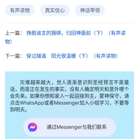
有声读物
真实信心
神话带领
可撒但不甘心失败，还借着人事物不断地搅扰
上一篇：
挣脱谣言的捆绑，归回神面前（下）（有声读
我。小胡住院期间，他的家人把责任都推到我家头
物）
上，让我家支付全部的医疗费，我多次和他们协商，
愿意出一半的医疗费，但他们始终不同意。二十多天
下一篇：
穿过隧道 阳光很温暖（下）（有声读物）
后，小胡的伤已经好了，但他还不出院，故意讹诈我
家的钱。一天，小胡说：“车是你家的，全部的费用
灾难越来越大，世人逐渐意识到圣经预言不是童
就应该由你们家出。”小胡的媳妇也站起来嚷道：“是
话，而是正在发生的事实，没有人确定明天和意外哪个
啊！既然车是你家的，现在出事了，你家就应该出全
会先来。如果你想和家人一起迎接到主，蒙神保守，请
点击WhatsApp或者Messenger加入小组学习，不要等
部的费用……”看着他们胡搅蛮缠的样子，我特别生
到明天。
气，身不由己地陷入了这个事情中，感觉特别痛苦，
心烦意乱，也不想和他们再沟通了，就不高兴地走出
通过Messenger与我们联系
了病房。当我下楼时，心想：我是信神的人，临到事