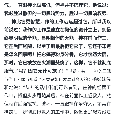
气，一直跟神比试高低，但神并不搭理它，他说过：
我必胜过撒但的一切黑暗势力，胜过一切黑暗权势。
……神比它更智慧，作的工作远远超过它，所以我以
前说过：我作的工作是建立在撒但的诡计之上，到最
终显明我的全能，显明撒但的无能。神在前面作工，
它在后面尾随，以至于到最后把它灭了，它还不知道
是怎么回事呢！把它摔得粉身碎骨，它才恍然大悟，
那时，它已被放在火湖里焚烧了，这样，它不就彻底
服气了吗？因它无计可施了！
”
《话・卷一 神的显现
杨姊妹温
与作工・你当知道全人类是如何发展到今天的》
和地说：“从神的话中我们可以看到，在神的经营工
作中，撒但步步尾随其后，神在前面作工拯救人，撒
但就在后面搅扰、破坏，一直跟神在争夺人，尤其在
神最后一步彻底拯救人的工作中，撒但更是想方设法