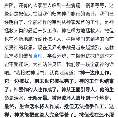
拦阻，还有的人家里人临到一些病痛、祸患等等，这
些都是撒但为拦阻我们归向神而施行的诡计。我们已
经明白了，全能神作的审判从神家起首的工作，是神
拯救人类的最后一步工作，神在竭力地拯救人，撒但
也在不断地施行诡计搅扰人，拦阻我们来到神的面前
接受神的救恩。现在灵界的争战是越来越激烈，这就
急需我们装备
真理
，学会分辨，在撒但试探临到时才
能不受迷惑，为神站住见证。我们读一段全能神的话
吧。”我接过神话书，认真地读道：“
神一边作工作，
它一边搅扰，到末世它搅扰完了，神的工作也结束
了，神要作的人也作成了。神从正面引导人，他的生
命是活水，无限无量。撒但败坏人败坏到一个地步，
最终，生命活水将人作成，撒但无法插手作工，这
样，神就能把这些人完全得着了。撒但现在还不服