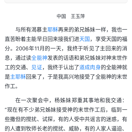
中国 王玉萍
与所有渴慕主
耶稣
再来的弟兄姊妹一样，我也一
直苦盼着主能早日回来接我们进
天国
，享受天国的福
分。2006年11月的一天，我终于听见了主回来的消
息，通过读
全能神
发表的话语和弟兄姊妹对神末世作
工的交通、
见证
，我终于认出了
道成肉身
的全能神就
是
主耶稣
回来了，于是我高兴地接受了全能神的末世
作工。
在一次聚会中，杨姊妹郑重其事地和我交通：
“现在有不少弟兄姊妹接受神的末世作工后，临到一
些撒但的搅扰、试探，有的人受中共谣言的迷惑，有
的人遭到牧师长老的搅扰、威胁，有的人家人逼迫、