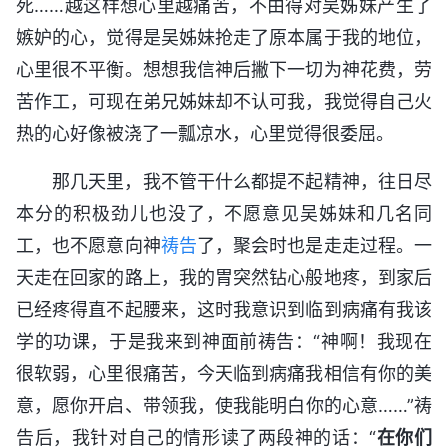
死……越这样想心里越痛苦，不由得对吴姊妹产生了
嫉妒的心，觉得是吴姊妹抢走了原本属于我的地位，
心里很不平衡。想想我信神后撇下一切为神花费，劳
苦作工，可现在弟兄姊妹却不认可我，我觉得自己火
热的心好像被浇了一瓢凉水，心里觉得很委屈。
那几天里，我不管干什么都提不起精神，往日尽
本分的积极劲儿也没了，不愿意见吴姊妹和几名同
工，也不愿意向神
祷告
了，聚会时也是走走过程。一
天走在回家的路上，我的胃突然钻心般地疼，到家后
已经疼得直不起腰来，这时我意识到临到病痛有我该
学的功课，于是我来到神面前祷告：“神啊！我现在
很软弱，心里很痛苦，今天临到病痛我相信有你的美
意，愿你开启、带领我，使我能明白你的心意……”祷
告后，我针对自己的情形读了两段神的话：“
在你们