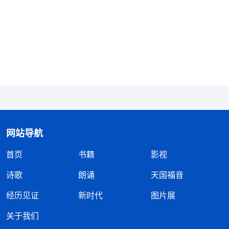
因为我有作工能力，就这样我又活在沾沾自喜、自我
欣赏的情形里，刚开始配合工作时的小心谨慎、向神
祷告寻求的心没有了。在聚会交通时，我常常
见证
自
己为了教会的工作是怎么受苦付代价的，是怎么浇灌
扶持弟兄姊妹的……弟兄姊妹听了我的交通，都开始
高看、仰望我，把我当成追求真理的榜样，遇到什么
问题也不注重寻求祷告神了，都直接来问我。跟刘姊
妹配搭尽本分，我都是按自己的意思安排教会工作，
网站导航
也不再虚心听从她的建议。看到她家庭缠累大，有时
尽本分受辖制导致软弱消极，我给她交通几次，见她
首页
书籍
影视
一时不能扭转消极情形，就在心里定规、论断姊妹不
诗歌
朗诵
天国福音
是追求真理的人，甚至还在聚会时说：“虽然教会工
经历见证
新时代
图片展
作是我和刘姊妹两个人负责，但刘姊妹的家庭缠累太
大，有时候就只能我一个人担着。我真替刘姊妹担
关于我们