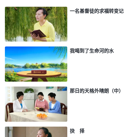
显明淘汰啊！明白神的心意后，我流下了感激、亏欠
一名基督徒的求福转变记
的泪水，感受到神的审判刑罚对我是拯救，也是保
守，我不由得向神立志：只愿在以后的尽本分中，好
好追求真理，不再去争夺地位了。第二天聚会时，我
就向弟兄姊妹敞开亮相自己这段时间争夺地位的败坏
我喝到了生命河的水
性情，以及怎样经历神话语的审判刑罚的，当我交通
完后，心里特别轻松释放，弟兄姊妹也从我的交通中
得到一些造就，都向神献上感恩、赞美。在之后的尽
本分中，当我又流露争名夺利的败坏性情时，我就有
那日的天格外晴朗（中）
意识地祷告神，背叛自己不对的存心，多读神审判揭
示人狂妄自大、追逐名利的的话语，在神的话中反省
认识自己，并结合自己的经历与弟兄姊妹敞开心交
通，这样经历一段时间，不知不觉我不像以前那么注
抉 择
重名誉地位了，能踏踏实实地尽本分了。看到自己的