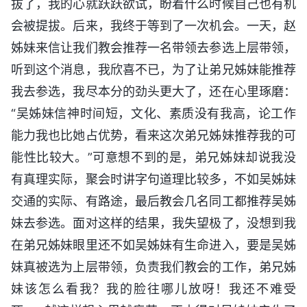
拔了，我的心就跃跃欲试，盼着什么时候自己也有机
会被提拔。后来，我终于等到了一次机会。一天，赵
姊妹来信让我们教会推荐一名带领去参选上层带领，
听到这个消息，我欣喜不已，为了让弟兄姊妹能推荐
我去参选，我尽本分的劲头更大了，还在心里琢磨：
“吴姊妹信神时间短，文化、素质没有我高，论工作
能力我也比她占优势，看来这次弟兄姊妹推荐我的可
能性比较大。”可意想不到的是，弟兄姊妹却说我没
有真理实际，聚会时讲字句道理比较多，不如吴姊妹
交通的实际、有路途，最后教会几名同工都推荐吴姊
妹去参选。面对这样的结果，我失望极了，没想到我
在弟兄姊妹眼里还不如吴姊妹有生命进入，要是吴姊
妹真被选为上层带领，负责我们教会的工作，弟兄姊
妹该怎么看我？我的脸往哪儿放呀！我还不难受