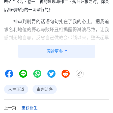
吗？
”
《话・卷一 神的显现与作工・落叶归根之时，你会
后悔你所行的一切恶行的》
神审判刑罚的话语句句扎在了我的心上，把我追
求名利地位的野心与败坏丑相揭露得淋漓尽致，让我
感到无地自容。反省自己做教会带领以来，整天起早
贪黑、奔波忙碌，但我并不是为了体贴神的心意，尽
阅读更多
好本分满足神，我天天作工讲道，扶持帮助弟兄姊
妹，只是为了获得弟兄姊妹的拥护、高看，好稳固自
己带领的地位。弟兄姊妹选我做教会带领，这是神的
高抬，可我不务正业，不走正道，心里想的不是怎样
脚踏实地追求真理，尽好本分，而是一个劲地为地位
人生正道
审判洁净
作工，成天琢磨如何得着更高的地位，管理更大的范
围，满足自己的野心欲望，我这样的追求观点跟世人
上一篇：
重获新生
有什么区别呢？当弟兄姊妹不推荐我去参选上层带