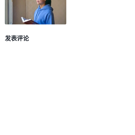
这些变化，我就认为自己的生命性情有些变化了，但
神鉴察人心肺腑，知道我被撒但败坏到什么程度，为
了洁净、变化我，神又摆上新的环境让我去经历。
发表评论
一年后，上层带领安排我和刘姊妹一起负责五处
教会的工作。面对神的高抬恩待，我就时常警醒自
己，得好好追求真理，千万不能再追求名利地位，也
祈求神保守我不走错路。刚开始工作时，教会里有什
么问题、难处，我注重寻求真理原则，也能虚心听取
弟兄姊妹的建议，与刘姊妹也注重进入和谐配搭。几
个月后，我们负责的教会各方面工作有了好的果效。
上层带领就安排我去别的教会，交通分享自己的经历
认识。看到带领对我的器重，还有弟兄姊妹的高看，
不知不觉我又狂起来了，觉得教会工作有果效，都是