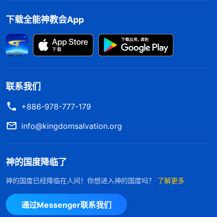
心，怕她总这样消极不容易获得圣灵作工，耽误教会
工作……”我这样一说，弟兄姊妹更加高看、仰望我，
下载全能神教会App
把功劳都归到了我的头上。得到弟兄姊妹的拥护、高
看，我心里觉得美滋滋的。一个姊妹发现我的问题，
就给我提意见说：“姊妹，你在聚会中很少交通实行
神话语的经历见证，却总是交通、见证自己受苦的经
联系我们
历，有些弟兄姊妹都崇拜、仰望你，你把人带到了自
+886-978-777-179
己面前，走的是敌基督道路，这很危险哪，赶紧回到
info@kingdomsalvation.org
神面前反省反省吧！”可我哪里听得进姊妹的良言相
劝，心想：“我交通的都是自己的真实经历，弟兄姊
妹对我有好感，那是因为我能用真理解决问题，你却
神的国度降临了
说他们仰望我，说我走的是敌基督道路，你是不是因
神的国度已经降临在人间！你想进入神的国度吗？
了解更多
为嫉妒我才这样说的……”此时的我被名利地位冲昏了
头脑，因贪享地位之福迷失了自己，渐渐地，我感觉
通过Messenger联系我们