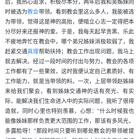
后，我热心追求，积极尽本分，两年后我和吴姊妹同
时被选为
教会
带领。看到教会里这么多人，我能被选
为带领，觉得这是神的高抬，便暗立心志一定得把本
分尽好来还报神的爱。于是，我每天起早贪黑、乐此
不疲地奔忙在教会中，哪个弟兄姊妹消极软弱了，我
赶紧交通
真理
帮助扶持；教会工作出现问题，我马上
就去解决。经过一段时间的付出与努力，教会的各项
工作都有了一些果效，这时我便认定自己素质好、有
工作能力，就是当带领的料。一次，上层带领赵姊妹
来给我们聚会，看到姊妹交通神的话有亮光、有实
际，能解决我们生命进入中的实际问题，我听了很得
造就，同时心里也特别羡慕，心想：“什么时候我也
能像姊妹那样负责更大范围的工作，那该有多风光，
多露脸呀！”那段时间只要听到哪处教会的带领被提