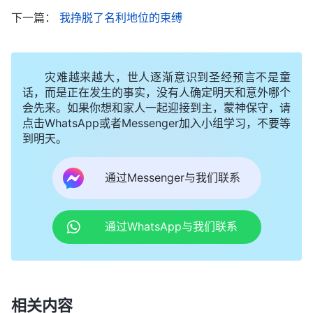
领，我就消极软弱，对本分应付糊弄，破罐子破摔，
下一篇：
我挣脱了名利地位的束缚
心里嫉恨弟兄姊妹，看到我被撒但败坏太深了，早已
丧失了人性理智，太让神恶心厌憎了！这时我才明
灾难越来越大，世人逐渐意识到圣经预言不是童
白，弟兄姊妹不推荐我去参选，这是神的公义，是神
话，而是正在发生的事实，没有人确定明天和意外哪个
的审判刑罚临到了我，我信神几年不追求真理，不好
会先来。如果你想和家人一起迎接到主，蒙神保守，请
点击WhatsApp或者Messenger加入小组学习，不要等
好实行经历神的话，到现在没有进入真理实际，生命
到明天。
性情也没有变化，我哪有资格做带领浇灌供应神选民
呢？如果真让我做上层带领，我只能讲一些空洞的字
通过Messenger与我们联系
句道理，不但解决不了弟兄姊妹生命进入的实际问
题，还会迷惑人、坑害人，这不是耽误教会工作，坑
通过WhatsApp与我们联系
了弟兄姊妹吗？感谢神摆设环境显明我，使我经历神
的审判刑罚、责打管教，不然我还不能反省认识自
己，还会在追求名利地位的错误道路上直奔，与神的
相关内容
心意背道而驰，这样下去只能走上敌
基督
道路，被神