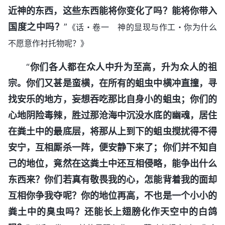
近神的东西，这些东西能将你变化了吗？能将你带入
国度之中吗？
”
《话・卷一 神的显现与作工・你为什么
不愿意作衬托物呢？》
“
你们各人都在众人中升为至高，升为众人的祖
宗。你们又甚是蛮横，在所有的蛆虫中横冲直撞，寻
找安乐的地方，妄想吞吃那比自身小的蛆虫；你们的
心地阴险毒辣，胜过那沧海中沉没水底的幽魂，居住
在粪土中的最底层，将那从上到下的蛆虫搅扰得不得
安宁，互相厮杀一阵，便安静下来了；你们并不知自
己的地位，竟然在这粪土中还互相侵略，能争出什么
东西来？你们若真有敬畏我的心，怎能背着我的面却
互相你争我夺呢？你的地位再高，不也是一个小小的
粪土中的臭虫吗？还能长上翅膀化作天空中的白鸽