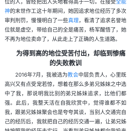
位的人，曾经把出人头地看得高于一切。在接受
全能
神
的末世作工这十年期间，她因追求地位经历了多次
审判刑罚，慢慢明白了一些
真理
，看清了追求名誉地
位就是虚空，带给自己的全是痛苦，杨军醒悟了，她
不再为地位卖命了，从此走上了正确的人生道路。
为得到高的地位受苦付出，却临到惨痛
的失败教训
2016年7月，我被选为
教会
中层负责人，心里既
高兴又有点受宠若惊，想着在那么多弟兄姊妹之中选
中了我，那说明我比别的弟兄姊妹追求，比他们都
强。此后，我整天活在自我欣赏中，觉得谁都不如
我，跟弟兄姊妹聚会也是夸夸其谈，当别人交通完自
己的经历后，我就把自己的经历交通一遍，让弟兄姊
妹按照我的经历去实行，当看到弟兄姊妹都向我投来