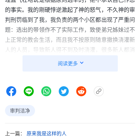
的事实。我的刚硬悖逆激起了神的怒气，不久神的审
判刑罚临到了我，我负责的两个小区都出现了严重问
题：选出的带领作不了实际工作，致使弟兄姊妹过不
上正常的教会生活，而且我不按原则随意撤换浇灌新
人的人员，导致新人得不到及时浇灌，很多新人都消
极了……两个小区被我搞得乌烟瘴气。带领来了解工
阅读更多
作，看到我已没有圣灵作工，就把我撤换下来灵修反
省。
失去地位后，我心里特别痛苦，一想到姊妹们还
在尽着本分我却没有机会了，眼泪就不由自主地往下
审判洁净
流，特别听到讲道交通中说：“还有的人追求地位，
地位越高野心越大，做了教会带领觉得‘教会带领太
上一篇：
原来我是这样的人
小，我得做区带领，按我的才干那是区带领的才