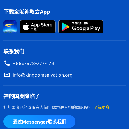
到大家的赞成。看到我尽本分接受的是地位，把神的
下载全能神教会App
托付丢在一边，我已经走上了错误的道路，再这样走
下去就是死路一条。神及时的审判刑罚制止了我作恶
的脚步，神这样的作工才是对我最实际的拯救。想到
这儿，我懊悔不已，恨自己太瞎眼，不明白神的心意
还误解神，我真是太没良心了。我来到神面前悔改：
联系我们
“神啊！我错了，我不该为了追求地位，丧失了人格
+886-978-777-179
尊严、失去理智，我愿向您悔改，如果以后还有机
info@kingdomsalvation.org
会，我愿好好尽自己受造之物的本分来满足你。”之
后借着我实际的配合读神的话、寻求真理，慢慢地，
神的国度降临了
我的情形也有了好转，又恢复了圣灵作工。
神的国度已经降临在人间！你想进入神的国度吗？
了解更多
禁不住地位的诱惑，老病重犯后的反思
通过Messenger联系我们
一段时间后，教会又给我安排了新的本分。当听