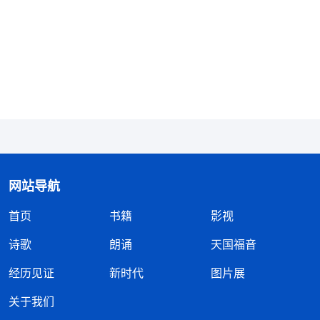
腐蚀着人的心灵，以至于人变得奸诈、懦弱而又卑
鄙，人不仅没有毅力、没有心志，而且变得贪婪、骄
纵，根本没有一点超脱自我的心志，更没有一点摆脱
这黑暗权势辖制的勇气。人的思想腐化、生活腐化，
以至于人信神的观点仍是丑陋不堪，甚至人信神的观
点一说出来简直是不堪入耳，人都是懦弱、无能、卑
鄙而又脆弱，对黑暗势力不感觉厌憎，对光明、真理
却不感觉喜爱，而是尽力驱逐。
”
《话・卷一 神的显
网站导航
看完神的话，
现与作工・你为什么不愿意作衬托物呢？》
首页
书籍
影视
眼泪已模糊了我的双眼，神的话说得太明白了，今天
我能临到这些环境，正是神对我的拯救。想想自己被
诗歌
朗诵
天国福音
选上负责人后，整天想的都是怎样能稳固自己的地
经历见证
新时代
图片展
位，当听到弟兄姊妹夸B姊妹时，我心里怎么也平静
关于我们
不下来，就想与她争，每天挖空心思地想怎么做能得