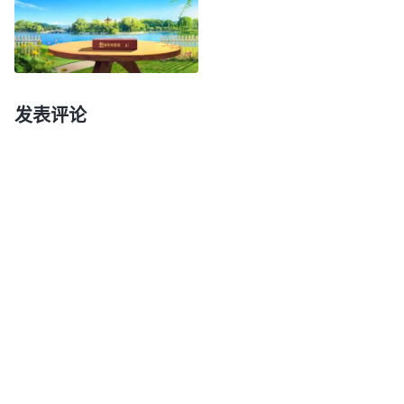
走以后的路呢？痛苦中我来到神面前
祷告
：“神啊！
我知道我的所做所行令你厌憎、恨恶，但我不愿活在
消极中，愿神带领、开启我，使我能明白您的心
意。”祷告后，我打开神的话看到：“
在你们的追求
发表评论
中，个人的观念、盼望、前途太多，现在这样作工就
是为了对付你们的地位之心，对付你们那些奢侈的欲
望，就这些盼望、地位、观念都是撒但性情的典型代
表。人心里存在这些东西，都是因为撒但的毒素一直
在腐蚀着人的思想，人始终未能摆脱撒但的这一诱
惑，活在罪中却不以为罪，而且人还认为‘我们信
神，神务必得给我们福气，务必得将我们的一切都安
排妥当，我们信神就得高人一等，就得比任何一个人
有地位、有前途，既信神，神就给我们无穷的祝福，
否则，就不叫信神’。多少年来，人赖以生存的思想