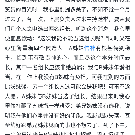
赞赏的目光时，我心里别提多美了。不知不觉一个月
过去了，有一次，上层负责人过来主持选举，要从我
们几个人之中选出两名组长，听到这个消息，我心里
便蠢蠢欲动：“这次我能不能当选组长呢？”同时又在
心里衡量着四个候选人：A姊妹
信神
有根基特别稳
重，临到事有敬畏神的心，而且尽这个本分时间最
长，其中一名组长应该非她莫属；我与B姊妹年龄相
当，在工作上我没有B姊妹有负担，可我在别的方面
比姊妹强，另一个组长人选可能会是我吧！可事不遂
人愿，A姊妹与B姊妹当选了组长。结果出来时我心
里像打翻了五味瓶一样难受：弟兄姊妹没有选我，说
明我在他们心里并没有好的印象。我越想越失落，甚
至约好跟弟兄姊妹见面的事也不想去了。到了下午，
一个弟兄过来与B姊妹热情地打招呼，没有招呼我，