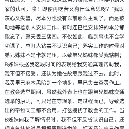
家的认可，唉！即使再吃苦又有什么意思呀？”我既
灰心又失望，尽本分也没有以前那么主动了，而是被
动地等着别人安排工作，有时连已经安排好的本分都
能忘了，整天丢三落四。不仅如此，临到事也不会学
功课了，总盯人钻事不认识自己；落实工作的时候对
弟兄姊妹不是卡就是压，以致弟兄姊妹都受我辖制；
B姊妹根据我这段时间的表现给我交通真理帮助我，
我不但不接受，还认为她在故意跟我过不去。此时，
我灵里已麻木黑暗到一个地步，早已失去圣灵作工。
在教会选举期间，虽然我外表上也在跟弟兄姊妹交通
选举的原则，可只是在守规条、走过程而已，导致选
出的带领同工都不合用，打岔搅扰了教会的工作。当
B姊妹向我了解情况时，我不但不反省认识自己，还
理直气壮地说是根据原则选举的，拒不承认自己作恶