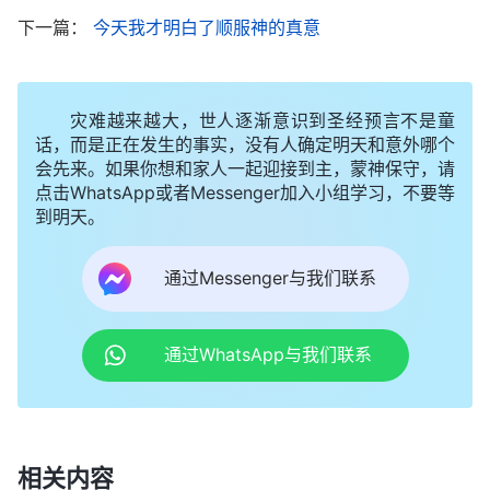
干’，做了区带领呢，不说把工作作好，把本分尽
下一篇：
今天我才明白了顺服神的真意
好……一看别人也不比他强多少，还想做圣灵使用的
人，最后还想当神，说活着就是
基督
，这等人走的是
灾难越来越大，世人逐渐意识到圣经预言不是童
什么道路啊？老想控制神选民与神争夺权力，这犯了
话，而是正在发生的事实，没有人确定明天和意外哪个
死罪了。神给你本分，你不接受托付，你老追求地
会先来。如果你想和家人一起迎接到主，蒙神保守，请
位，这是不是有点邪门啊？神给人的是托付，是本
点击WhatsApp或者Messenger加入小组学习，不要等
到明天。
分，你要啥地位呀？那地位值啥钱哪？你要地位是
死，你接受托付那是活，这是祝福，而你把托付没接
通过Messenger与我们联系
受，把地位接来了，你宝爱的是地位而不是托付，这
是不是背叛神的表现哪？这样人最后败在什么地方
通过WhatsApp与我们联系
了？败在地位上了。”《讲道交通（八）・实行认识
自己必须解决的偏差与误区》交通中的字字句句都是
对我的审判刑罚，把我追求地位、为地位奔波的表现
与丑态揭示得淋漓尽致。我反省自己自从尽上中层带
相关内容