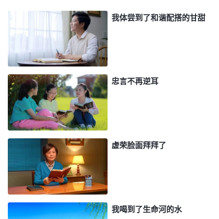
领的本分就觉得自己不得了，还总想继续被提拔，临
我体尝到了和谐配搭的甘甜
到选组长时我就竞争当组长，结果没有被选上，就活
在消极软弱中，甚至破罐子破摔；当上层带领来信让
推选人去参选带领时，我便蠢蠢欲动充当急先锋；当
看到推选的是另一个姊妹时，我就心存嫉妒并有意贬
忠言不再逆耳
低她；因没有得到地位，我开始灰心失望，失去了尽
本分的动力，满了应付糊弄，坑害了弟兄姊妹，也给
教会工作带来了一些亏损和拦阻。看到自己这一路走
来，不在神给的托付上下功夫，处处为地位患得患
虚荣脸面拜拜了
失，活得真是苦不堪言。我宝爱地位不宝爱神给我的
托付，为得到更高的地位处心积虑地树立自己，走的
不正是敌基督灭亡的道路吗？此时我更加消极，躺在
床上像散了架一样，动都动不了了，呆呆地望着天花
我喝到了生命河的水
板，喃喃自语：我真的就败在地位上了吗？我该怎么