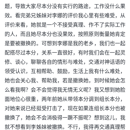
题，导致大家尽本分没有实行的路途，工作没什么果
效。看完弟兄姊妹对李娜的评价我心里有些难受，从
评价来看，她就是一个不接受真理、作不了实际工作
的人，而且她尽本分也没果效，按照原则衡量她肯定
是要被撤换的。可想到李娜是我的老乡，我们也一起
配搭尽过本分，关系一直很好，有时我们会在一起灵
修、谈心，聊聊各自的情形与难处，交通对神话语的
领受认识，互相帮助、鼓励，生活上我有什么难处，
她也会关心我、帮助我，若是撤换她，到时候她会怎
么看我啊？会不会觉得我无情无义呢？我又想到她脸
面地位心很重，两年前她从带领本分调到组长本分，
对她来说已经挺受打击了，现在如果连组长本分也被
撤换了，她会不会消极得一蹶不振呢？想到这儿，我
就不想看到李姊妹被撤换。不行，我得再交通真理帮