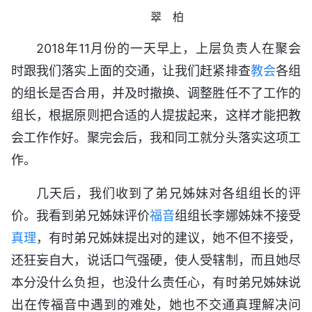
翠 柏
2018年11月份的一天早上，上层负责人在聚会
时跟我们落实上面的交通，让我们赶紧排查
教会
各组
的组长是否合用，并及时撤换、调整胜任不了工作的
组长，根据原则把合适的人提拔起来，这样才能把教
会工作作好。聚完会后，我和同工就分头落实这项工
作。
几天后，我们收到了弟兄姊妹对各组组长的评
价。我看到弟兄姊妹评价
福音
组组长李娜姊妹不接受
真理
，有时弟兄姊妹提出对的建议，她不但不接受，
还狂妄自大，说话口气强硬，使人受辖制，而且她尽
本分没什么负担，也没什么责任心，有时弟兄姊妹说
出在传福音中遇到的难处，她也不交通真理解决问