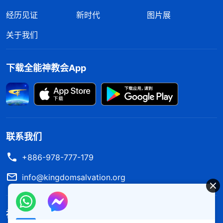
经历见证
新时代
图片展
个人，你会产生哪些存心？会有怎样的情形？比方说
有个人尽本分一直没果效，还总不愿意尽，我就告诉
关于我们
你赶紧把那个人撤换了，你琢磨琢磨，‘他尽本分果
效不好？我怎么没发现呢？他也没发什么怨言，跟我
下载全能神教会App
处得还挺好，还总给我端茶倒水的，处理他？等等
吧。’你有这个存心，你就不能马上处理，你就得想
各种办法应对上面，糊弄下面，来个两面手法。一方
面，你跟那个人说‘你做事得用点心啊，不能怕受
联系我们
苦，这是咱们的本分’，他听了之后，尽本分是稍微
+886-978-777-179
认真点了，但还是没什么实际果效。过后我问这个事
处理得怎么样了，你就说：‘那人变好了，愿意尽本
info@kingdomsalvation.org
分了，尽本分的果效也比以前强了。’其实你心里
想：‘这是我跟他做思想工作达到的果效，要不然他
神的国度降临了
还那样。再一个，他对我挺好的，我不能处理