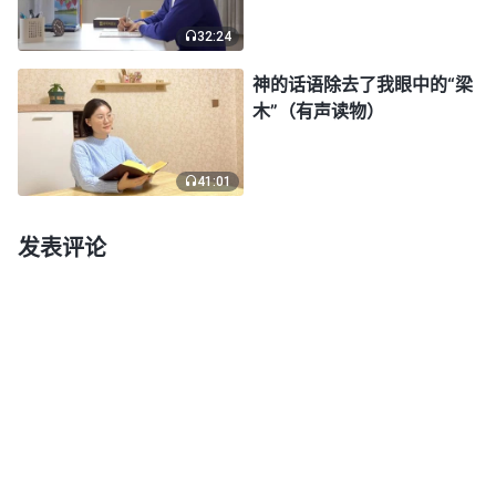
地写了出来，也明确表明了自己的观点。汇报快写完
32:24
时，我回头看了看，发现我反映其他组长的情况都举
神的话语除去了我眼中的“梁
了很多具体事例来说明问题，唯独反映李娜的表现时
木”（有声读物）
我只是笼统地写写。这时，我心里感到有些不踏实，
不由得扪心自问：“同样是反映情况，为什么我写其
41:01
他组长的表现就写得那么具体，对李姊妹的表现却是
一笔带过呢？我这是受什么存心支配的呢？是不是在
发表评论
凭情感做事啊？”
灵修时，我就找到神揭示人情感方面的话语，看
到神的话说：“
情感是败坏性情这不假，那情感的实
际那一面用几个词形容形容。
（不能公平地待人，他
就会偏袒、袒护。）
就是这回事，偏袒，袒护，维护
肉体关系，没有公正，这就是情感。所以说，你说要
脱情感那就是脱一脱，我不想他就行了，是这回事