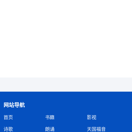
吗？你丝毫不想，平时丝毫不想，谁一说你家人，谁
一说你家乡，谁一说跟你有关的人，你‘腾’的火就起
来了，非得为他辩解，非得把那个说法扭转过来，不
能让他蒙受‘不白之冤’，得维护他的名声，极力地维
护，把错的也得纠正过来，把对的也得变成错的，不
让人说，丝毫不让说，这就是不公正，这就叫情感，
明白吗？情感只是针对家人吗？
（不是。）
这个面
广，它是一种性情，不是谁跟谁之间维护的一种肉体
关系，它不是这个范围。也可能是你的上司，也可能
是对你有过恩惠的人，也可能是帮过你忙的人，也可
能是跟你关系最近的人，也可能是跟你最对脾气的
网站导航
人，也可能跟你是老乡，也可能还是你的朋友呢，也
首页
书籍
影视
可能是你仰慕的对象，这都不一定。
”
《话・卷三 末
诗歌
朗诵
天国福音
“
好比说让你处理一
世
基督
座谈纪要・什么是真理实际》