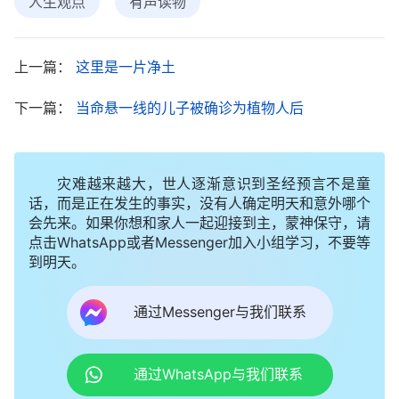
人生观点
有声读物
时，他们都说陈弟兄、张姊妹各方面相对好点，可以
操练尽组长的本分。一听这话我心里又有些紧张担
上一篇：
这里是一片净土
忧，原以为物色组长人选还有些日子，在这期间李娜
下一篇：
当命悬一线的儿子被确诊为植物人后
还有机会重新获得大家的信任不被撤换，没想到这么
快就有组长人选了，一旦人选定下来，那撤换她自然
就成定局了。不行，可不能提拔陈弟兄和张姊妹做组
灾难越来越大，世人逐渐意识到圣经预言不是童
长，于是我就有意强调他们以往的一些败坏流露与缺
话，而是正在发生的事实，没有人确定明天和意外哪个
会先来。如果你想和家人一起迎接到主，蒙神保守，请
欠，说陈弟兄名誉地位心重，张姊妹临到难处容易消
点击WhatsApp或者Messenger加入小组学习，不要等
极，目前他们还胜任不了组长的本分。同工们听我这
到明天。
样说后都有些犹豫也不出声了，我紧接着又说：“要
通过Messenger与我们联系
不再看看吧，等教会有合适的人选再决定。”说完之
后，我感到有些不平安，心里知道陈弟兄和张姊妹都
是追求真理的人，我这样评价是不是对他们不公平
通过WhatsApp与我们联系
呀？但想到若是提拔了他们，李娜就要面临被撤换，