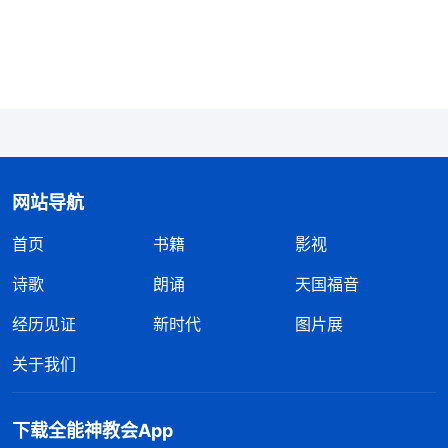
责范围内的神家财物都当成了他的私有财产，怎么分
配、怎么调度、怎么使用都得他说了算，神家无权干
涉，交在他手里像被撒但霸占了一样，谁也动不了。
他就像地头蛇、山大王一样，谁到了他的地盘就得乖
乖地、服服帖帖地听他指挥、听他调度，看他的脸
色。这就是敌基督人性品质里自私卑鄙的表现。他们
丝毫不考虑神家工作，不按原则办事，只考虑自己的
网站导航
利益、自己的地位，这就是敌基督这类人自私卑鄙的
首页
书籍
影视
一个明显特征。
”
《话・卷四 揭示敌基督・附篇四 总
诗歌
朗诵
天国福音
神揭示敌基督特
结敌基督的人性品质与性情实质（一）》
经历见证
新时代
图片展
别自私卑鄙，为了自己的名誉地位把弟兄姊妹当成为
他效力的工具，丝毫不考虑神家工作。对照自己，我
关于我们
和敌基督的表现一样啊。我明知道李妍撤换后有些认
识转变，现在尽本分有果效，可我怕把她推荐出去我
下载全能神教会App