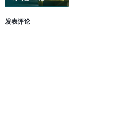
得凭良心想一想，‘这些人都是神家的人，不是我个
人的私有财产，我也是神家中的一员，我凭什么拦阻
发表评论
神家调人呢？我应该考虑神家的整体利益，不应该只
顾自己负责范围内的工作’，这是有良心理智的人该
有的想法，也是
信神
之人该具备的理智。神家是整体
的工作，教会是局部的工作，所以神家对教会有特殊
要求，在这种情况下，带领工人首先应该顺服神家的
安排才是最重要的。假带领、敌基督就不具备这样的
良心理智，他们都很自私，只为自己考虑，不为教会
工作考虑，只考虑自己眼前的利益，不考虑神家全局
的工作，所以他们绝对不会顺服神家的安排。他们太
自私卑鄙了！在神家里还敢打横，还敢做钉子户，这
就是最没有人性的人，就是恶人。敌基督就是这类
人，他总把教会的工作、把弟兄姊妹甚至把凡是他负