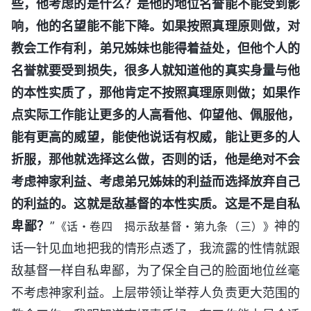
些，他考虑的是什么？是他的地位名誉能不能受到影
响，他的名望能不能下降。如果按照真理原则做，对
教会工作有利，弟兄姊妹也能得着益处，但他个人的
名誉就要受到损失，很多人就知道他的真实身量与他
的本性实质了，那他肯定不按照真理原则做；如果作
点实际工作能让更多的人高看他、仰望他、佩服他，
能有更高的威望，能使他说话有权威，能让更多的人
折服，那他就选择这么做，否则的话，他是绝对不会
考虑神家利益、考虑弟兄姊妹的利益而选择放弃自己
的利益的。这就是敌基督的本性实质。这是不是自私
卑鄙？
”
神的
《话・卷四 揭示敌基督・第九条（三）》
话一针见血地把我的情形点透了，我流露的性情就跟
敌基督一样自私卑鄙，为了保全自己的脸面地位丝毫
不考虑神家利益。上层带领让举荐人负责更大范围的