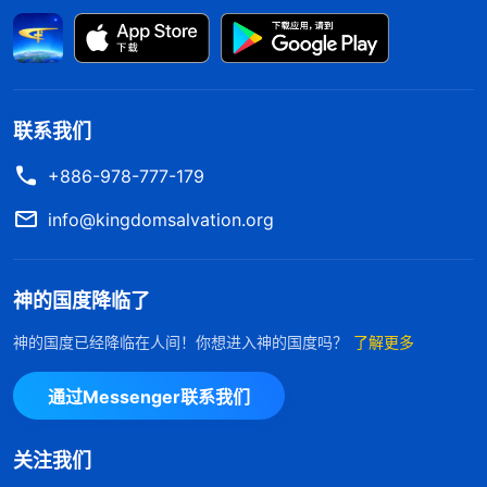
们这处教会的工作果效提升不上去，我的脸面受损，
就把李妍以前情形不好的表现拿出来欺骗带领，好把
李妍留下来继续被我所用。李妍不太愿意去，我不交
通帮助她还暗自高兴，就希望她活在不对的情形中，
联系我们
这样就不会被调走。我明知道教会工作需要人，可我
+886-978-777-179
只顾维护自己的利益根本不管教会的整体工作，我这
哪是在尽本分哪？为了把人留下来为自己效力保住自
info@kingdomsalvation.org
己的名誉地位，完全无视教会工作的需要，我这不就
是在打岔教会工作吗？我所走的就是抵挡神的敌基督
神的国度降临了
道路。如果我还不弃掉手中的恶向神悔改，最终只能
神的国度已经降临在人间！你想进入神的国度吗？
了解更多
被神淘汰。我越想越害怕，对自己自私卑鄙的撒但本
性有些恨恶，就向神祷告愿意悔改。
通过Messenger联系我们
我看到一段神的话：“
能够实行真理的人，做事
关注我们
就能接受神的鉴察，你接受神的鉴察，你的心就摆正