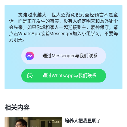
评价，看来是真要把李妍提拔走了。”我有些失落，
灾难越来越大，世人逐渐意识到圣经预言不是童
“现在福音执事得了重病不能尽本分，福音工作是我
话，而是正在发生的事实，没有人确定明天和意外哪个
在兼顾着，而且最近福音工作没啥起色，我也很着
会先来。如果你想和家人一起迎接到主，蒙神保守，请
急，可一时也找不到合适的人。本来李妍准备把手里
点击WhatsApp或者Messenger加入小组学习，不要等
到明天。
的工作忙完就和我一起配合福音工作，如果把李妍调
走了，那福音工作谁来帮我呀？而且李妍负责的工作
通过Messenger与我们联系
都得我们接手，这几项工作都落到我和张芳身上，我
们怎么能担得起来呢？如果工作果效提升不上来，弟
通过WhatsApp与我们联系
兄姊妹会怎么看我们呀？”想到这儿，我又想把李妍
留下来。我很清楚，如实地写李妍的评价她被提拔的
几率很高，我就想把她以前被撤换消极堕落的情形给
写上去，觉得上层带领看到她这些表现就不会提拔她
相关内容
了。信写完转走后我也没多想，这事就这么过去了。
培养人把我显明了