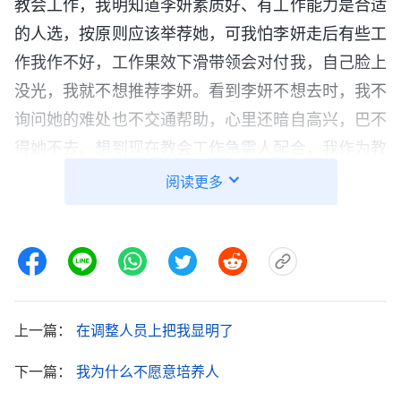
教会工作，我明知道李妍素质好、有工作能力是合适
的人选，按原则应该举荐她，可我怕李妍走后有些工
作我作不好，工作果效下滑带领会对付我，自己脸上
没光，我就不想推荐李妍。看到李妍不想去时，我不
询问她的难处也不交通帮助，心里还暗自高兴，巴不
得她不去。想到现在教会工作急需人配合，我作为教
会带领本应体贴神的心意，交通帮助李妍让她积极配
阅读更多
合，可我根本不考虑教会的工作，真是太自私卑鄙
了！哪有一点儿人性啊！我心里很自责，就赶紧给带
领写信推荐了李妍。
一段时间后，上层带领没有回复消息，我就以为
上一篇：
在调整人员上把我显明了
他们在别的教会找到人不需要李妍去了，我心里有点
窃喜。谁知道有一天带领来信让弟兄姊妹写一下对李
下一篇：
我为什么不愿意培养人
妍的评价，看到这封信我心里一沉，“带领要李妍的