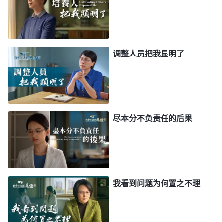
一天，我看到一段神的话，对自己这样做事的性
质、后果有了些认识。
全能神
说：“
神选民应该由神
家统一调度，跟任何带领、组长、个人都没有关系，
谁都得按原则办事，这是神家的规矩。敌基督不按神
调整人员把我显明了
家原则办事，总为自己的地位、利益图谋算计，想利
用素质好的弟兄姊妹为他效力，来稳固他的权力地
位，这是不是自私卑鄙？从外表来看，把有素质的人
留在身边不许神家调动，这是为教会工作着想，其实
尽本分不负责任的后果
他完全是为了个人的权力地位着想，根本不是为教会
工作着想，他是担心教会工作搞不好就会被撤职，就
会失去地位。敌基督根本不考虑神家的整体工作，只
考虑个人的地位，为了保住自己的地位不惜损害神家
我看到问题为何置之不理
利益，以教会工作受损失为代价来维护自己的地位、
自己的利益，这就是自私卑鄙了。遇到这种情况起码