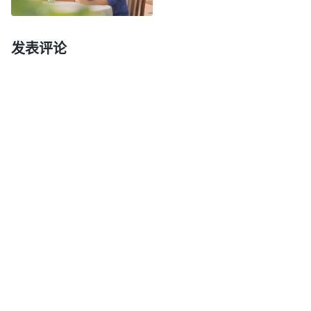
话，我心里很害怕，心想：“我还年轻，才三十多
岁，难道今天就这样被他们折磨死吗？”我在心里不
发表评论
停地呼求神：“神啊，你救救我吧，我实在是承受不
了了，真怕我坚持不住背叛了你，求你带领我胜过魔
鬼的折磨。”祷告后，我想起了神的话：“
那杀身体不
能杀灵魂的，不要怕他们；惟有能把身体和灵魂都灭
在地狱里的，正要怕他。
”
神的话加
（马太福音10:28）
给我信心、力量。是啊，警察他只能杀害我的肉体，
但他取缔不了我的灵魂，我的全人都在神的手中掌
握，没有神的许可，他们再怎么折磨我也夺不去我的
性命。我也认识到，因为我太宝爱自己的性命，撒但
就是利用我的软弱处来攻击我，逼我背叛神，我要是
当了犹大背叛了神，那我就成了千古罪人，我要是为
神站住见证，就算真的被他们折磨死，这也是为义受