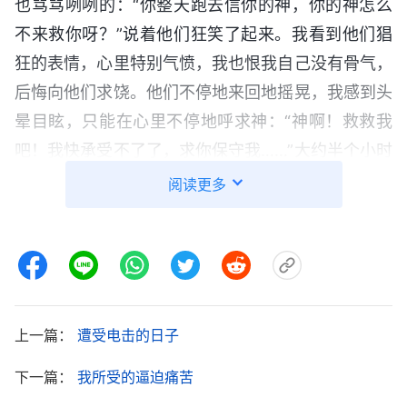
也骂骂咧咧的：“你整天跑去信你的神，你的神怎么
不来救你呀？”说着他们狂笑了起来。我看到他们猖
狂的表情，心里特别气愤，我也恨我自己没有骨气，
后悔向他们求饶。他们不停地来回地摇晃，我感到头
晕目眩，只能在心里不停地呼求神：“神啊！救救我
吧！我快承受不了了，求你保守我……”大约半个小时
后，警察才把我放了下来，因着铁棍没有抽出来，我
阅读更多
只能一动不动地蹲在地上。当时我的两条腿麻木得没
有了知觉，浑身都是瘫软的。警察接着逼问我教会的
情况，我还是不说，他们又用拳头猛打我的头和背，
用脚踢我，就这样不断地逼问、殴打，我浑身都很
疼。一个警察大声地问道：“说不说？不说我们有的
上一篇：
遭受电击的日子
是办法制服你！再把你吊起来，一直吊到你说为
下一篇：
我所受的逼迫痛苦
止。”我一想到那种被吊的滋味，我的心都哆嗦，我