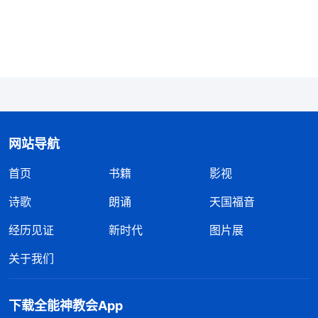
逼迫，死得也有价值。想到这儿，我就不那么害怕
了。这个时候，警察看到我头耷拉在后背，眼睛也睁
不开，怕我死了担责任，这才把我放了下来。我被放
下来后，我浑身已经瘫软无力，就像快死了一样，他
们还是继续逼问我教会的情况。我心里很害怕，怕他
们再一次把我吊起来，一想到那种被吊的滋味，我的
网站导航
心都揪到了一起，他们这么的凶残、恶毒，不知道还
首页
书籍
影视
要吊我多少次，要是这样吊下去，我真的熬不过今天
了。我在心里一个劲儿地祷告神，我想到了一首教会
诗歌
朗诵
天国福音
诗歌
：
经历见证
新时代
图片展
…………
关于我们
把爱与忠心献给神，完成使命荣耀神，
下载全能神教会App