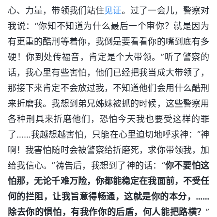
心、力量，带领我们站住
见证
。过了一会儿，警察对
我说：“你知不知道为什么最后一个审你？就是因为
有更重的酷刑等着你，我倒是要看看你的嘴到底有多
硬！你到处传福音，肯定是个大带领。”听了警察的
话，我心里有些害怕，他们已经把我当成大带领了，
那接下来肯定不会放过我，不知道他们会用什么酷刑
来折磨我。我想到弟兄姊妹被抓的时候，这些警察用
各种刑具来折磨他们，恐怕今天我也要受这样的罪
了……我越想越害怕，只能在心里迫切地呼求神：“神
啊！我害怕随时会被警察给折磨死，求你带领我，加
给我信心。”祷告后，我想到了神的话：“
你不要怕这
怕那，无论千难万险，你都能稳定在我面前，不受任
何的拦阻，让我旨意得畅通，这就是你的本分，……
除去你的惧怕，有我作你的后盾，何人能把路横？
”