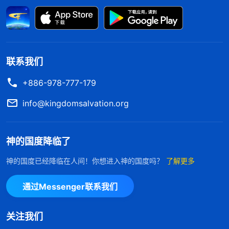
坚决为神站住见证，决不向撒但屈膝。
啊！头可断血可流，子民骨气不能丢，
神的嘱托挂心头，定要羞辱魔鬼撒但，
联系我们
受苦受难神预定，至死忠心顺服神，
+886-978-777-179
不让神心再流泪，不让神心再担忧。
info@kingdomsalvation.org
…………
神的国度降临了
——《跟随羔羊唱新歌・我愿看见神得荣日》
神的国度已经降临在人间！你想进入神的国度吗？
了解更多
我在心里默默地唱着这首歌，也有了心志，我决
通过Messenger联系我们
不能当懦夫，一定要有子民的骨气，决不向撒但妥
协，不管受多少苦，我都要坚决为神站住见证。我想
关注我们
到我
信神
这么多年，享受了神话语的浇灌供应，神为