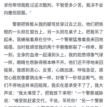
求你带领我胜过这次酷刑，不管受多少苦，我决不会
向撒但屈服。”
警察把铁棍从我的腿弯处穿过去之后，他们把铁
棍的一头担在窗台上，另一头担在桌子上，把我吊了
起来。我蜷缩着悬在空中，一个警察猛推着我来回地
摇摆。当时我感觉我的两个手腕像断裂了一样疼，那
一刻，全身的血液一起涌到头上，我的脸憋得像气球
一样，眼睛也憋胀得根本睁不开。他们还不停地来回
摇晃，我感到恶心、反胃，心跳加速，呼吸急促，感
觉心脏就像要跳出来一样，好像下一秒就会断气。他
们不停地这样来回摇晃，我实在是承受不了了，我大
声说：“我太难受了，把我放下来吧！”一个警察威胁
说：“难受就赶紧交代，不说，吊死你！”另一个警察