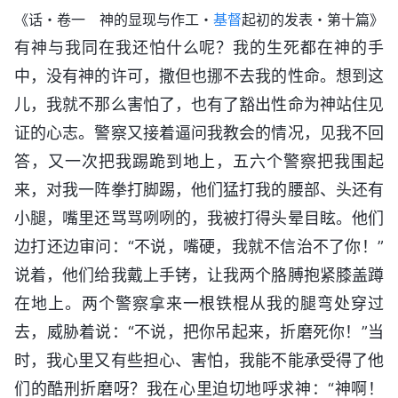
《话・卷一 神的显现与作工・
基督
起初的发表・第十篇》
有神与我同在我还怕什么呢？我的生死都在神的手
中，没有神的许可，撒但也挪不去我的性命。想到这
儿，我就不那么害怕了，也有了豁出性命为神站住见
证的心志。警察又接着逼问我教会的情况，见我不回
答，又一次把我踢跪到地上，五六个警察把我围起
来，对我一阵拳打脚踢，他们猛打我的腰部、头还有
小腿，嘴里还骂骂咧咧的，我被打得头晕目眩。他们
边打还边审问：“不说，嘴硬，我就不信治不了你！”
说着，他们给我戴上手铐，让我两个胳膊抱紧膝盖蹲
在地上。两个警察拿来一根铁棍从我的腿弯处穿过
去，威胁着说：“不说，把你吊起来，折磨死你！”当
时，我心里又有些担心、害怕，我能不能承受得了他
们的酷刑折磨呀？我在心里迫切地呼求神：“神啊！