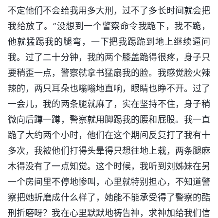
不定他们不会给我用多大刑，过不了多长时间就会把
我给放了。”没想到一个警察命令我跪下，我不跪，
他就猛踢我的腿弯，一下把我踢跪到地上继续逼问
我。过了二十分钟，我的两个膝盖跪得很疼，身子只
要稍歪一点，警察就拿书猛扇我的脸。我感觉脸火辣
辣的，两只耳朵也嗡嗡地直响，眼睛也睁不开。过了
一会儿，我的两条腿就麻了，实在坚持不住，身子稍
微向后蹲一蹲，警察就用脚踢我的腰和屁股。我一直
跪了大约两个小时，他们在这个期间反复打了我有十
多次，我被他们打得头晕得只想往地上栽，两条腿麻
木得没有了一点知觉。这个时候，我听到刘姊妹在另
一个房间里不停地惨叫，心里就特别担心，不知道警
察把她折磨成什么样了，她能不能承受得了警察的酷
刑折磨呀？我在心里默默地祷告神，求神加给我们信