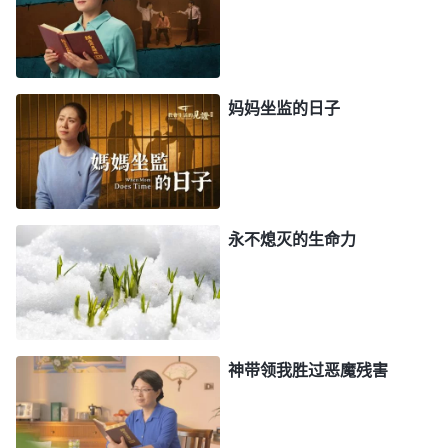
我也要坚决为神站住见证。想到这儿，我浑身就有了
力量，肉体的疼痛也能承受一些了。
他们再一次把我吊起来，给我荡秋千，我的两个
妈妈坐监的日子
手腕和腿弯就像断裂了一样，疼得我大声地惨叫。我
心想：“人心都是肉长的，如果我哭出来，他们可能
会可怜我，就把我放下来了。”没想到他们摇晃得更
厉害了。我感到恶心、反胃，就像要窒息了一样，特
永不熄灭的生命力
别的难受。看到他们这么的凶残、恶毒，我才意识到
我太愚昧、太没有分辨了，本以为只要我不承认我是
教会带领，说不定他们不会给我用多大的酷刑，我还
想用哭来得到他们的同情，我这才看清他们根本没有
神带领我胜过恶魔残害
一点儿人性，简直就是一伙人面兽心的魔鬼！接着，
警察边摇晃边逼问我：“赶紧交代吧，说了就把你放
下来，不说吊死你，一直吊到你说为止！”听了他的