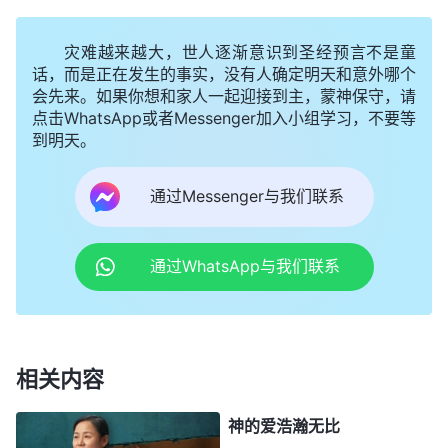
真的不想再受那样的苦了，心里特别争战：“是说
呢？还是不说呢？如果不说，警察肯定不会放过我，
灾难越来越大，世人逐渐意识到圣经预言不是童
今晚可能会死在这儿，可我一旦说了，就是背叛神
话，而是正在发生的事实，没有人确定明天和意外哪个
会先来。如果你想和家人一起迎接到主，蒙神保守，请
啊。”就在这个时候，我忽然想到了神的话：“
那些在
点击WhatsApp或者Messenger加入小组学习，不要等
患难中并未对我有丝毫忠心的人我是不会再施怜悯
到明天。
的，因为我的怜悯仅至于此，而且我也不喜欢曾经背
通过Messenger与我们联系
叛我的任何一个人，我更不喜欢与出卖朋友利益的人
来往，这是我的性情，无论这个人是谁。
”
《话・卷
从
一 神的显现与作工・当为你的归宿预备足够的
善行
》
通过WhatsApp与我们联系
神的话中我感受到神的性情公义不容人触犯，神不喜
欢任何一个出卖朋友利益的人，我如果为了逃脱肉体
暂时的疼痛背叛了神、出卖了弟兄姊妹，这是遭神恨
相关内容
恶、触犯神性情的事啊，结局跟犹大一样遭惩罚、咒
诅。我决不能做这样的人，今天就算被他们折磨死，
神的爱浩瀚无比