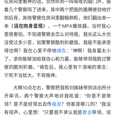
在房间里看神的话，忽然听到一阵哐哐的敲门声，接
着几个警察闯了进来，其中两个把我的胳膊使劲地拧
到后背，其他警察在房间里翻箱倒柜，他们翻出来一
本《
话在肉身显现
》、一个MP4播放器。当时我心
里很害怕，不知道警察会怎么对待我，我长这么大也
没受过多少苦，如果警察酷刑折磨我，我能不能承受
得住啊？我在心里不停地
祷告
：“神啊！我身量太小
了，求你能够加给我信心和力量，能够带领我胜过警
察的酷刑折磨。”祷告后，我心里有个清晰的意念：
宁死不当犹大，不背叛神。
大概10点左右，警察把我和刘姊妹带到派出所分
开审讯，两个警察大声地对我吼道：“你是不是带
领？是不是经常出去传
福音
？你家是哪儿的？”我没
有吱声，心里想：“只要我不承认我是
教会
带领，说