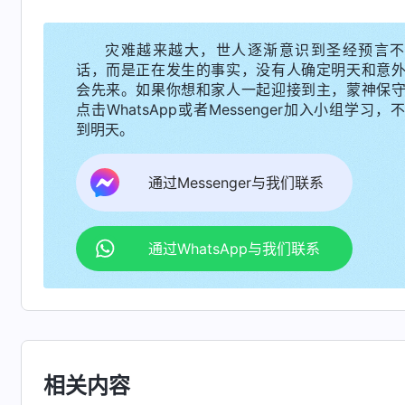
起坦诚相待，流露败坏能敞开交通、互相帮助，
灾难越来越大，世人逐渐意识到圣经预言不
世界里，完全忘记了之前的痛苦，我的病也渐渐好
话，而是正在发生的事实，没有人确定明天和意
后，每天读神的话、唱诗赞美神，过得那么开心
会先来。如果你想和家人一起迎接到主，蒙神保
点击WhatsApp或者Messenger加入小组学习，
点儿也不开心，反而还活得痛苦不堪呢？”一次，
到明天。
思想只想着名和利，为名利奋斗，为名利吃苦，
的判断或者决定。这样，撒但就给人戴上了一个
通过Messenger与我们联系
没有勇气去挣脱，不知不觉地，人在戴着枷锁的
离神、背叛神，就变得越来越邪恶，就这样，一代
通过WhatsApp与我们联系
“
如果你不明白真理
认识神・独一无二的神自己 六》
活着没点斗志能行吗？没点斗志活着的精气神都
弱无能呀！’人都认为人活着就是要争口气。这口
斗来达到目的，永不言败就来源于这个‘斗’字。
以胜利来炫耀自己。他们做什么事总要争口气，
相关内容
争斗，都是为利益而争斗。争斗是为了什么？就