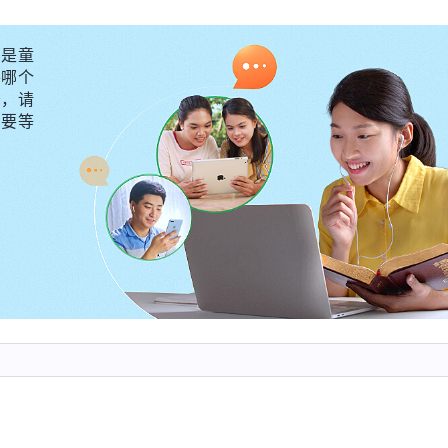
没有尔虞我诈，没有欺骗，我感觉自己好像活在了另外一
是童
转，心里特别感谢神对我的拯救。我就在想：“自从我信
外哪个
快乐，为什么我在世上拥有了事业、名利、地位、金钱却
守，请
不要等
我看到神的话说：“
撒但用名和利来控制人的思想，让人
为名利忍辱负重，为名利牺牲自己的一切，为名利作出任
无形的枷锁，这个枷锁戴在人身上，人没有能力去挣脱，
情况下一步一步艰难地往前走。为着这个名和利，人类就
又一代的人被毁在了撒但的名和利当中。
”
《话・卷二 关
，你就看不透这事，你觉得‘有斗志是好事，是正当的。
没有了，那活着有什么意思啊？什么事都逆来顺受，那多
气怎么争？就是突出这个‘斗’字，无论临到什么事都得通
……他们活一天就斗一天，无论做什么事总要凭斗取胜，总
能争来吗？他们到底争什么、斗什么呢？都是为名利地位
是为了逞英雄、称豪杰。但争到最后都得死，都得受惩罚