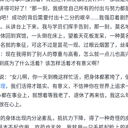
，讲得可好了！”那一刻，我感觉自己所有的付出与努力都
油吧！成功的背后需要付出十二分的艰辛……我强忍着剧
天。从讲台上下来，我与学员们挥手告别，那一刻，莫名
身体回到宾馆，一头倒在床上，望着天花板发呆，一种莫
成名就的象征，可这不过是昙花一现、过眼云烟罢了，丝
己：现在我得到了别人的尊重与高看，怎么就一点儿也高
到底为了什么活着？该怎样活着才有意义啊？
说：“女儿啊，你一天到晚这样忙活，把身体都累垮了，
真理
，我们活得才踏实、有意义，不信神你在世界上追求
心都在事业上，就想着等我老了、退休了再来信，我这么
放在心上。
我的身体出现内分泌紊乱，抵抗力下降，得了一种奇怪的
根本不起作用，吃药也无效。我就用一只手抓起脸上的