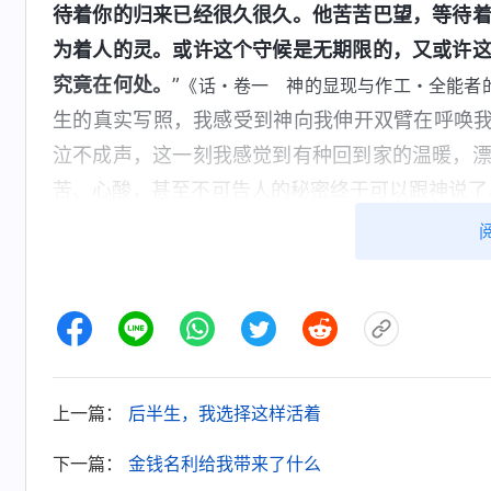
待着你的归来已经很久很久。他苦苦巴望，等待
为着人的灵。或许这个守候是无期限的，又或许
究竟在何处。
”
《话・卷一 神的显现与作工・全能者
生的真实写照，我感受到神向我伸开双臂在呼唤我
泣不成声，这一刻我感觉到有种回到家的温暖，
苦、心酸，甚至不可告人的秘密终于可以跟神说了
造物主对人类才会有这样真实的爱！”我哭着来到
你借着我母亲一次次传
福音
给我，可我一心为了
呼唤‘神’‘神’的时候，我的心像针扎一样痛，痛
放弃对我的拯救，一直在我身边等待着我向你回
地跟随你，敬拜你！”接着，我把这些年埋藏在心
也好多了，我觉得能来到神面前是最幸福的人，更
上一篇：
后半生，我选择这样活着
接下来，我如饥似渴地读神的话。看到神揭
下一篇：
金钱名利给我带来了什么
理，揭示的都是人的实情。和弟兄姊妹一起聚会