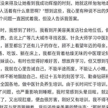
还没来得及让她看到我成功辉煌的时刻，她就这样匆匆地
人活着有什么意思啊？”想到这些，我心里有种说不出的
个问题一直困扰着我，但没人告诉我答案。
那时，我想到了转行。我看到开美容美发店社会地位低，
学费，去北上广等几大城市寻找名医、针灸大师学习中医
习，甚至都忘了还有儿子的存在，顾不上看望年迈的母亲
路、吃饭、躺在床上，我都在背着枯燥无味的中医理论
姐妹谈心。有时也觉得好难好苦，想放弃学习，但又想到
看，我就在心里告诫自己，不能半途而废，不能让人小瞧
这样不断地鼓励自己。经过十五年的刻苦学习、勤奋钻研
在全国各地，做中医针灸养生培训。由于长时间忙于培训
了问题，也严重影响到睡眠，我时常感到头晕目眩，就
犯了，又出现肛瘘，便血很厉害，刚好又有培训，我不得
鲜花与掌声簇拥着，背后还传来羡慕的赞许声：“那就是