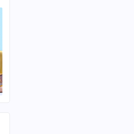
个
神
一
的
何
也
远
于
人
懦
过
要
而
，