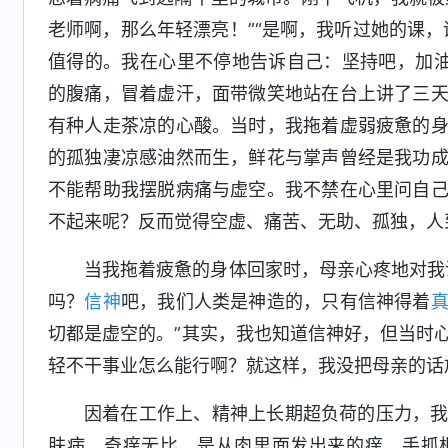
老师啊，那么年轻漂亮！”“是啊，我听过她的课
值得的。我在心里不停地告诉自己：坚持吧，加
的腹痛，冒着虚汗，面带微笑地站在台上讲了三
有种人走茶凉的心酸。当时，我拖着虚弱疲惫的
的孤独凄凉感油然而生，鲜花与掌声曾经是我功
不能帮助我摆脱病痛与虚空。我不禁在心里问自
不起来呢？反而觉得空虚、痛苦、无助、孤独，人
当我拖着疲惫的身体回家时，母亲心疼地对我
吗？
信神
吧，我们人类是神造的，只有信神得着
切都是虚空的。”其实，我也知道信神好，但当时
轻不干事业怎么能行啊？就这样，我没把母亲的话
因着在工作上、精神上长期超负荷的压力，
肤病，奇痒无比，是从肉里面发出来的痒，手抓