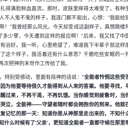
，扎得满脸鲜血直流。那时，皮肤里痒得太难受了，有种
人不人鬼不鬼的样子，我连门都不能出，心想：“我能给
啊！”我曾经那么风光，今天却变成这副样子，真想跳楼
了多少孽，今天遭到这样的报应啊！”后来，我又找了中
没有治好。我一听，心里绝望了，难道我下半辈子就这样
成了这个样子，我活着还有什么意思？干脆吃些安眠药一
亲再次把神的末世作工传给了我。
，特别受感动，里面有段神的话说：“
全能者怜悯这些受
，因为他要等待很久才能得到从人来的答案。他要寻找，
苏醒过来，不再干渴，不再饥饿。当你感觉到疲惫时，当
要哭泣，全能神——守望者随时都会拥抱你的到来。他就
恢复记忆的那一天：知道你是从神那里走出来的，不知什
知什么时候有了‘父亲’，更知道全能者一直都守候在那里