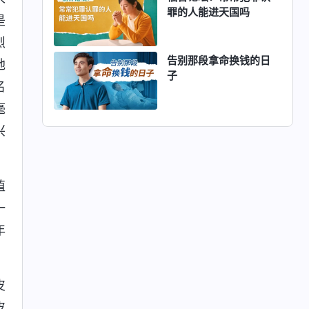
罪的人能进天国吗
是
烈
告别那段拿命换钱的日
地
子
名
毫
兴
值
一
年
皮
皮