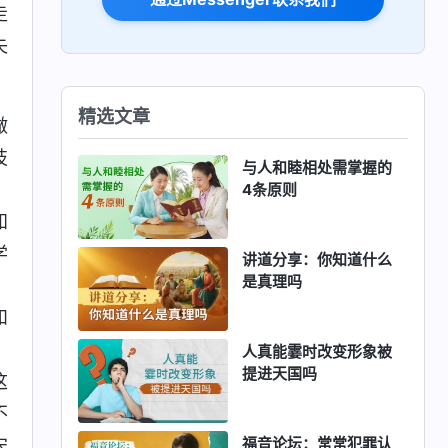
走
失
精选文章
做
技
与人和睦相处需掌握的
，
4条原则
知
学
讲道分享：你知道什么
是真理吗
，
和
，
人真能霎时改变形象被
提进天国吗
这
不
福音论坛：常常犯罪认
宋