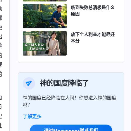
临到失败总消极是什么
动
原因
那
更
放下个人利益才能尽好
出
本分
院
的
现
的
神的国度降临了
自
神的国度已经降临在人间！你想进入神的国度
吗？
没
里
了解更多
让
通过Messenger联系我们