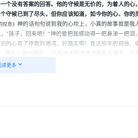
着一个没有答案的回答。他的守候是无价的，为着人的心
这个守候已到了尽头，但你应该知道，如今你的心、你的
神的话句句说到我的心坎上，小真的故事就是我
的叹息》
，“孩子，回来吧！”神的爱把我感动得一把鼻涕一把泪
漂泊的心有了停靠的港湾，好踏实啊！我这些年的孤独、
。我在心里呐喊道：“只有神才知道我活得有多痛苦，只
神面前向神诉说：“神啊！当我打拼事业累得疲惫不堪时
阅读更多
搞事业，不愿意来到你的面前。看到舞台剧里小真在一声
恨自己一次次推开你的拯救之手，一次次伤你的心。但你并
转的那一刻，拯救我脱离苦海。神啊！我要信你，我要紧
里的话一股脑儿地跟神哭诉后，觉得整个人都轻松了，精
后悔自己心里刚硬，一次次推开神的拯救。
示人类被撒但败坏的真相，我心里很触动，神的话都是
、唱诗赞美神，我心里很充实，很开心。看到弟兄姊妹在