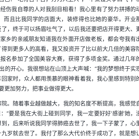
曾经伤我自尊的人对我刮目相看！我心里有了努力拼搏的
店，而且比我同学的店面大，装修得也比她的豪华。开业
板了，终于可以扬眉吐气了，以后我还要把店开得更大、
果家乡的亲戚朋友知道我在外面开店做老板，都会夸我有
了得到更多人的高看，我又投资开了比以前大几倍的美容
又报名参加了全国美容大赛，获得了多项金奖。通过几年
出的开心。我很想站在山顶上大声喊：“我的梦想终于实
车回家时，众人都用羡慕的眼神看着我，我心里感到特别
要更加努力，把事业做得更大。
美容院。随着事业越做越大，我的知名度不断提高，我感觉
：“要是我在大街上碰到同学，我一定要好好‘感谢’她，
想到，后来听说我同学得肺癌去世了，我一下子蒙了，心
十九岁就去世了。我付了那么大代价终于成功了，就是想