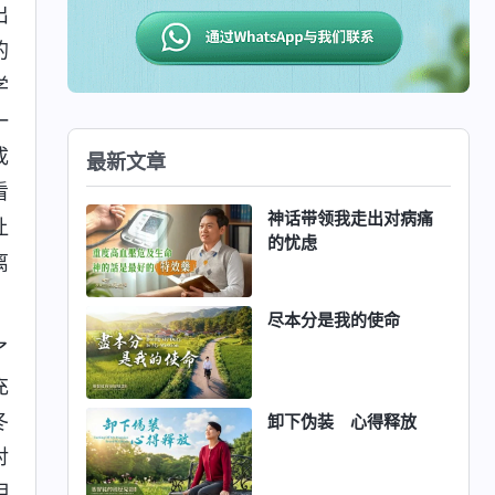
出
的
学
一
成
最新文章
看
神话带领我走出对病痛
让
的忧虑
离
尽本分是我的使命
了
充
冬
卸下伪装 心得释放
对
相