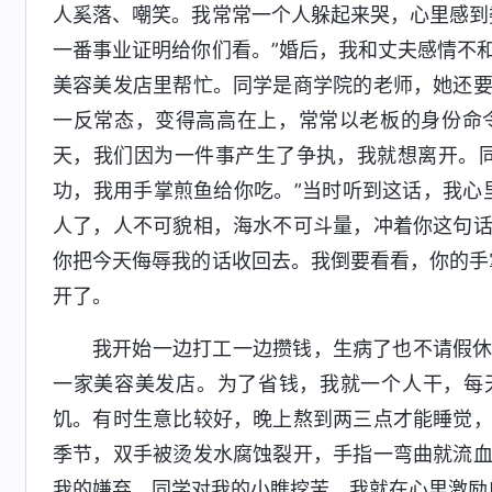
人奚落、嘲笑。我常常一个人躲起来哭，心里感到
一番事业证明给你们看。”婚后，我和丈夫感情不
美容美发店里帮忙。同学是商学院的老师，她还
一反常态，变得高高在上，常常以老板的身份命
天，我们因为一件事产生了争执，我就想离开。
功，我用手掌煎鱼给你吃。”当时听到这话，我心
人了，人不可貌相，海水不可斗量，冲着你这句
你把今天侮辱我的话收回去。我倒要看看，你的手
开了。
我开始一边打工一边攒钱，生病了也不请假
一家美容美发店。为了省钱，我就一个人干，每
饥。有时生意比较好，晚上熬到两三点才能睡觉
季节，双手被烫发水腐蚀裂开，手指一弯曲就流
我的嫌弃、同学对我的小瞧挖苦，我就在心里激励自