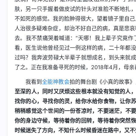
肤，另一只手握着做皮试的针头对准脸不断地扎
不如死的感觉。我的脸肿得很大，望着镜子里自己
人治很多疑难杂症，却治不好自己的病，真是悲哀
去。我不禁痛哭着喊道：“天哪！我上辈子究竟作
看，医生说他曾经见过一例这样的病，二十年都
过吗？我奔波劳碌大半辈子就想成名，到头来就
了之。正在我准备寻死的时候，2018年4月，母
我看到
全能神
教会
拍的舞台剧《小真的故事》
至深的人，同时又厌烦这些根本就没有知觉的人
找你的心，寻找你的灵，给你水给你食物，让你
稍稍感觉这个世间的一份苍凉时，不要迷茫，不
你的身边守候，等待着你的回转，等待着你突然
时候迷失了方向，不知什么时候昏迷在路中，又不