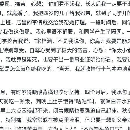
委屈、痛苦，心想：“你们看不起我，长大后我一定要干
和，就离婚了。我把四岁的儿子给我妈带，就到了同学开
要上班，店里的事情就交给我帮她打理。一段时间后，同
令我做这做那。我心里很不舒服，和同学产生了隔阂。
同学挖苦我说：“宋梓涵，不是我说你，你离开我要是能
里特别难受，自尊心受到了极大的伤害，心想：“你太小
话，我就算是累死，也要干出一番事业证明给你看，我要
掌是怎么煎鱼给我吃的。”当天，我就收拾行李气冲冲地
休息，有时累得腰酸背痛也咬牙坚持。四个月后，我承包
天就吃一顿饭，到晚上肚子饿得“咕咕”叫，就喝白开水
，早上六点困得起不来，闭着眼睛也要强迫自己起床。秋
血，特别痛。我常常躲在被窝里流泪，但只要一想到父亲
己：“吃得苦中苦，方为人上人”，“不蒸馒头争口气”，