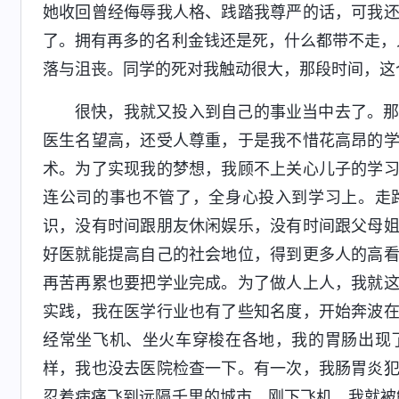
她收回曾经侮辱我人格、践踏我尊严的话，可我
了。拥有再多的名利金钱还是死，什么都带不走，
落与沮丧。同学的死对我触动很大，那段时间，这
很快，我就又投入到自己的事业当中去了。
医生名望高，还受人尊重，于是我不惜花高昂的
术。为了实现我的梦想，我顾不上关心儿子的学
连公司的事也不管了，全身心投入到学习上。走
识，没有时间跟朋友休闲娱乐，没有时间跟父母
好医就能提高自己的社会地位，得到更多人的高
再苦再累也要把学业完成。为了做人上人，我就
实践，我在医学行业也有了些知名度，开始奔波
经常坐飞机、坐火车穿梭在各地，我的胃肠出现
样，我也没去医院检查一下。有一次，我肠胃炎
忍着病痛飞到远隔千里的城市。刚下飞机，我就被