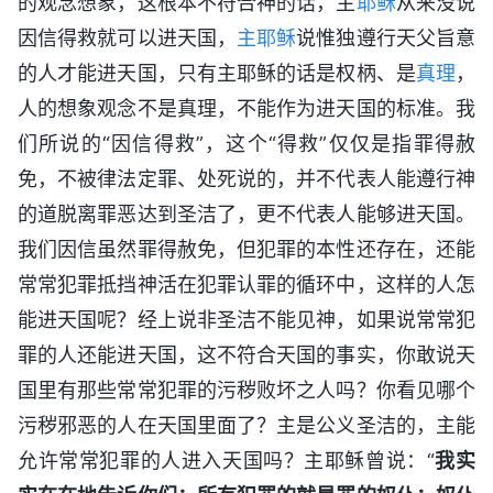
的观念想象，这根本不符合神的话，主
耶稣
从来没说
因信得救就可以进天国，
主耶稣
说惟独遵行天父旨意
的人才能进天国，只有主耶稣的话是权柄、是
真理
，
人的想象观念不是真理，不能作为进天国的标准。我
们所说的“因信得救”，这个“得救”仅仅是指罪得赦
免，不被律法定罪、处死说的，并不代表人能遵行神
的道脱离罪恶达到圣洁了，更不代表人能够进天国。
我们因信虽然罪得赦免，但犯罪的本性还存在，还能
常常犯罪抵挡神活在犯罪认罪的循环中，这样的人怎
能进天国呢？经上说非圣洁不能见神，如果说常常犯
罪的人还能进天国，这不符合天国的事实，你敢说天
国里有那些常常犯罪的污秽败坏之人吗？你看见哪个
污秽邪恶的人在天国里面了？主是公义圣洁的，主能
允许常常犯罪的人进入天国吗？主耶稣曾说：“
我实