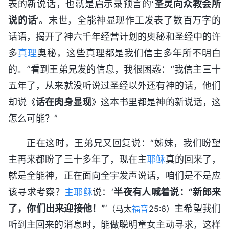
表的新说话，也就是启示录预言的‘
圣灵向众教会所
说的话
’。末世，全能神显现作工发表了数百万字的
话语，揭开了神六千年经营计划的奥秘和圣经中的许
多
真理
奥秘，这些真理都是我们信主多年所不明白
的。”看到王弟兄发的信息，我很困惑：“我信主三十
五年了，从来就没听说过圣经以外还有神的话，他们
却说《
话在肉身显现
》这本书里都是神的新说话，这
怎么可能？”
正在这时，王弟兄又回复说：“姊妹，我们盼望
主再来都盼了三十多年了，现在主
耶稣
真的回来了，
就是全能神，正在面向全宇发声说话，咱们是不是应
该寻求考察？
主耶稣
说：‘
半夜有人喊着说：“新郎来
了，你们出来迎接他！”
’
主希望我们
（马太
福音
25:6）
听到主回来的消息时，能做聪明童女主动寻求，这样