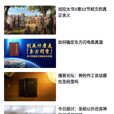
困惑得解 对圣经有了新的认识
加拉太书3章22节经文的真
聚会时，我说出了自己的困惑：“林姊妹、王弟
正含义
兄，你们说神又作了新的工作，发表了新说话，可我
从小就听牧师讲，神的作工说话都在圣经里，基督徒
信神
不能离开圣经，离开圣经就是偏离正道！不知对
如何确定东方闪电是真道
于这个问题你们是怎么看的，请你们交通一下。”林
姊妹听后交通道：“姊妹，我们随从宗教界的牧师长
老认为神的作工说话都在圣经里，离开圣经就是偏离
正道，甚至整个宗教界也都是这样认为的，但这样的
福音论坛：神的作工说话都
观点符合事实吗？符合神的话吗？主耶稣可从来没有
在圣经里吗
说过这话，圣灵也从来没有说过，那这种观点到底是
根据什么产生的呢？是不是出于人的观念想象呢？我
们都知道，圣经只是神前两步作工的记载，是神作完
今日探讨：圣经以外还有神
工作后一些跟随神的人凭着记忆记载了神的说话作