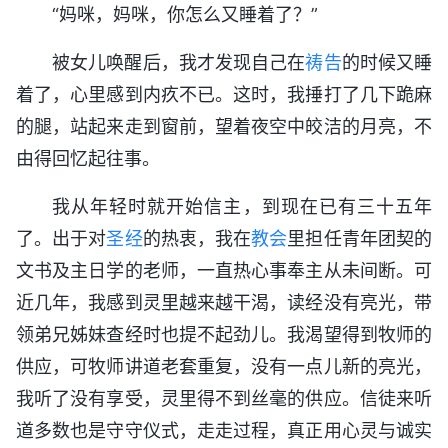
“妈咪，妈咪，你怎么又睡着了？”
被女儿唤醒后，我才发现自己在
祷告
的时候又睡
着了，心里感到内疚不已。这时，我捶打了几下跪麻
的腿，站起来走到窗前，望着夜空中皎洁的月亮，不
由得回忆起往事。
我从年轻时就开始信主，到现在已有三十五年
了。出于对
圣经
的热衷，我在
教会
里担任青年团契的
文书及主日学的老师，一直热心事奉主从未间断。可
近几年，我感到灵里越来越干渴，读经没有亮光，带
领弟兄姊妹查经时也提不起劲儿。我渴望得到牧师的
供应，可牧师讲道老套重复，没有一点儿新的亮光，
我听了没有享受，灵里得不到丝毫的供应。信徒来听
道多数也是守守仪式，走走过程，真正用心灵与诚实