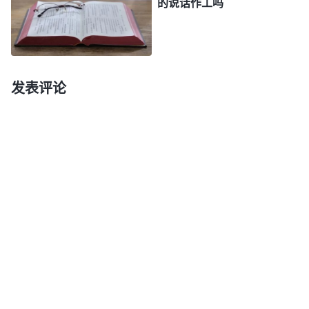
的说话作工吗
工，那我们敢说他们全部都记载下来了吗？还有《圣
经》在编辑成书的过程中，因着编辑人员的争执和遗
漏，有一部分先知所传达的神的话没有被收录到旧约
圣经里，而是收集在次经里，那这些漏掉的先知的预
发表评论
言难道不是神的话吗？约翰福音21章25节也明确
说：‘耶稣所行的事还有许多，若是一一地都写出
来，我想，所写的书就是世界也容不下了。’主耶稣
作工三年半，每天都带着门徒各处传道、作工，那得
说多少话、作多少工啊？可以说，主耶稣的说话作工
还有很多没有记载在圣经中，圣经里所记载的主耶稣
的话只是冰山一角啊！那宗教界的牧师长老怎么能说
神的说话作工都记载在圣经里了呢？这样说不是违背
事实了吗？如果按牧师长老的说法，岂不是把圣经以
外先知传达的神的话和未记载在圣经中的主耶稣的说