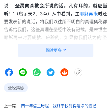
说：‘
圣灵向众教会所说的话，凡有耳的，就应当
听
！’（启示录2、3章）从中看到，主
耶稣再来
时还
要发表新的说话，将我们以往所不明白的真理奥秘都
告诉给我们，这些真理在圣经中没有记载，是末世主
耶稣再来时要成就、应验的。如果像我们认为的‘圣
经以外再没有神的说话作工’了，那这些预言又该如
阅读更多
何应验呢？神末世的发声说话怎么会自动跑到圣经里
去呢？所以，我们要想迎接到主，就应该放下自己的
观念，先看看神末世再来的说话，注重听神的声音。
如果我们一直持守圣经，不听圣灵向众教会的说话，
就很容易错失迎接主来的机会啊！”
圣经揭秘
看完这条信息，我突然有些开窍了：“哎呀，这
些章节以往我也没少读，怎么就没揣摩到神的心意
上一篇：
四十年信主历程 我终于找到得洁净的途径