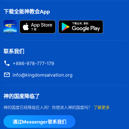
且还认为耶稣一生下来作的工作就这么多，好像神就
能作这些工作，再没有工作了，这不属于谬吗？
”
下载全能神教会App
《话・卷一 神的显现与作工・
道成肉身
的奥秘 一》
林姊妹交通道：“圣经中所记载的内容是很有限
的，旧约圣经只记载了
耶和华
神的部分作工，新约圣
经只记载了主耶稣的部分作工，关于神末世的作工，
联系我们
圣经里只有预言并没有详细记载。神在每个时代只作
+886-978-777-179
他本时代的工作，并不提前作下一步工作，所以神不
info@kingdomsalvation.org
会将下步要作的工作提前说出来。就如律法时代，耶
和华神只教导人守诫命、律法，让人学会敬拜神，并
神的国度降临了
没把恩典时代要作的工作提前说出来。同样，末世主
耶稣回来了，在恩典时代救赎工作的基础上，发表话
神的国度已经降临在人间！你想进入神的国度吗？
了解更多
语作了审判从神家起首的工作，审判洁净人的败坏性
通过Messenger联系我们
情，使我们彻底脱离罪的捆绑达到蒙神洁净、拯救，