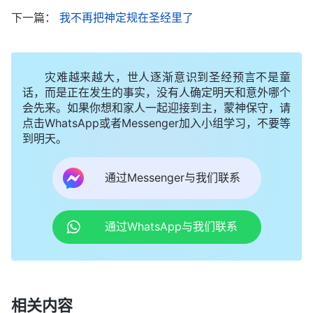
呢？‘
凡有耳的，就应当听
’这不就是主对我们的要求
下一篇：
我不再把神定规在圣经里了
吗？主再来时要向我们发声说话，我们只有注重听神
的声音才能迎接到主，跟上主的脚踪啊！”想到这
儿，我赶紧让王弟兄给我多发一些全能神的话。
灾难越来越大，世人逐渐意识到圣经预言不是童
话，而是正在发生的事实，没有人确定明天和意外哪个
接着，王弟兄给我发了《你当知道全人类是如何
会先来。如果你想和家人一起迎接到主，蒙神保守，请
点击WhatsApp或者Messenger加入小组学习，不要等
发展到今天的》《不认识神的人都是抵挡神的人》等
到明天。
好几篇全能神发表的话语。通过看神的话，我对神的
作工有了一点认识，知道了人类堕落的起源，撒但是
通过Messenger与我们联系
怎么败坏人的以及神是如何作工拯救人类的。我还认
识到我们总凭着观念想象定规神的作工，这是抵挡神
通过WhatsApp与我们联系
的行为。越看神的话我心里越亮堂，感到全能神的话
有权柄、有能力，好像是神的声音，我决定继续考
察。
相关内容