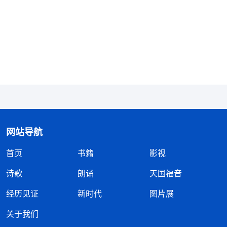
话作工都否认了吗？还有，当初主耶稣来作工时还没
有新约圣经，并且主耶稣发表的‘
天国
近了，你们应
当悔改
！’
的道在旧约圣经中也没有
（马太福音4:17）
记载，可以说主耶稣的说话作工在当时也超出了圣
经，那宗教界定罪说凡超出圣经的就是偏离了正道，
岂不是把主耶稣的说话作工也定罪了吗？”
说着，林姊妹发来一段全能神的话：“
圣经所记
载的都是有限的那些东西，并不能代表神的全部作
网站导航
工。四福音一共还没有一百章，什么咒诅无花果树、
首页
书籍
影视
彼得三次不认主、耶稣钉十字架复活以后向众门徒显
诗歌
朗诵
天国福音
现、论禁食、论祷告、论休妻、耶稣的出生、耶稣的
经历见证
新时代
图片展
家谱、耶稣设立门徒……无非就记载这些有数的东
西，人就把这些当宝贝了，还与今天的工作对号，而
关于我们