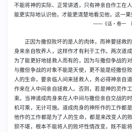
不能将神的实际、正常讲透，只有神亲自作工在
能更实际地认识他，才能更清楚地看见他，这一果
——《话・卷一 
正因为撒但败坏的是人的肉体，而神要拯救
身来亲自牧养人，这样作才有利于工作。两次道
为了能更好地拯救人而有的，因为与撒但争战的
与撒但争战的对象不能是天使，更不能是经撒但
人的生命，要亲临人间来拯救人，务必得神亲自
作来在人中间亲自拯救人。否则，若是神的灵作
束。当神道成肉身来在人中间与撒但亲自交战的
机可乘，无计可施。道成肉身的神所作的工作都
他作的工作都是为了人的生命，都是来改变人的败
狈不堪，根本不能将人的败坏性情改变，既不能