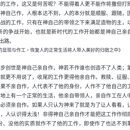
但的工作，这又是何苦呢？不能得着人更不能作将撒但打
有神自己作，人根本达不到，人的本分就是顺服、跟随，
争战的工作，只有在神自己的带领之下来满足造物的主，
新的争战开始，也就是新时代的工作开始都是神自己亲
出路。
的显现与作工・恢复人的正常生活将人带入美好的归宿之中》
一步创世是神自己亲自作，神若不作谁也创造不了人类；
那就更不用说了，收尾的工作更得他亲自作。救赎、征服
如果不亲自作，人代表不了他的身份，人作不了他自己的
在地上有一个正常的生活，他亲自带领人，亲自作工在人
他必须亲自作。如果人只认为神来了就是为了让人看看，
义，人认识得太浅！非得神自己亲自作才能把这工作作彻
份、没他的实质就作不了他的工作，即使作了也达不到