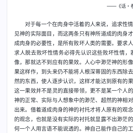
——《话・
对于每一个在肉身中活着的人来说，追求性
见神的实际面目，而这两条只有神所道成的肉身
成肉身的必要性，是所有败坏人类的需要。要求
求人脱去败坏性情务必得先认识这些败坏性情，
像，那就达不到应有的果效。人心中渺茫神的形
果这样作，到头来仍不能将人根深蒂固的东西除
然的东西，使人逐步认识，这样才能达到原有的
这一果效并不是灵的直接带领，更不是某一个人
神的正常、实际与人想象中的渺茫、超然的神相
出来。借着道成肉身的神的衬托才将人原有的观
的观念，也就是没有实际的衬托就显露不出渺茫
何一个人用言语不能说透的。神自己能作自己的