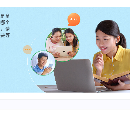
要神亲自作了，务必得神亲自道成肉身，如果不道成肉身
撒但交手的工作。假如让人代替这工作，在撒但面前撒但
是童
打败它，因为神道成肉身的实质仍是神，仍是人的生命，
外哪个
守，请
，所以他穿上肉身作工来使撒但彻底服气。末了这步工作
不要等
没法征服人，借着道成肉身来打败撒但，来使撒但彻底
人彻底得着了，这步工作就结束了，大功就告成了。神自
新的工作更得神自己亲自作，就如让人得着启示了，得着
工作，亲自与撒但争战的工作就不让人去作。第一步工作
自带领以色列众百姓，后来第二步工作是与撒但争战，神
涉及与撒但争战就涉及道成肉身，就是说，争战不能让人
有力量跟它争战呢？人本身就属于中间派，你若倾向撒但
果让人代替能代替得了吗？这样，人不早就丧生了吗？不
作，就是说，人没有神的实质，你跟撒但争战打不败撒但
替不了神自己的工作。人哪能跟撒但争战呢？没等你争战