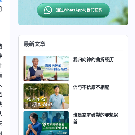
将
最新文章
诸
神
我归向神的曲折经历
针
而
人
信与不信原不相配
且
使
认
谁是家庭破裂的罪魁祸
首
来
审