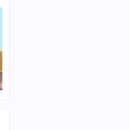
这
就
是
假
服
己
预
没
自
去
就
早
，
它