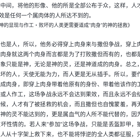
人中间，将他的形像、他的所是全部公布于众，这样，人
效是任何一个属肉体的人所达不到的。
神的显现与作工・败坏的人类更需要道成“肉身”的神的拯救》
的也是人，所以，他务必得穿上肉身来与撒但争战，穿上
成肉身就这两个肉身而言都是为了打败撒但而有的，也都
对象只能是神，无论是神的灵，还是神道成的肉身。总之
败坏的人，天使无能为力，而人更是无从插手。所以，要
道成肉身，即穿上肉身带着他原有的身份、带着他该作的
工或人作工，这场争战永远不会达到果效，而且永远不会
时候，人才有了被拯救的机会，而且撒但也自愧蒙羞，再
是神的灵不能达到的，更是属血气的人所不能代替的，因
坏性情的。若人来“参加”这场争战，只能是丢盔卸甲，
将人从十字架上救下来，也不能将悖逆的全人类都征服，