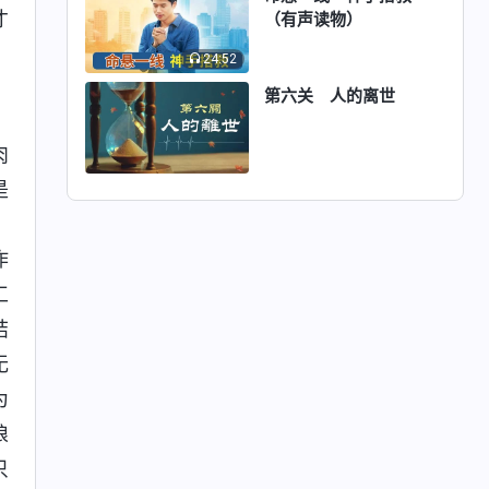
才
（有声读物）
24:52
第六关 人的离世
肉
是
，
作
工
结
无
为
狼
只