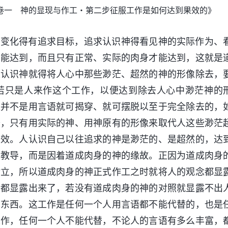
卷一 神的显现与作工・第二步征服工作是如何达到果效的》
情变化得有追求目标，追求认识神得看见神的实际作为、
才能达到，而且只有正常、实际的肉身才能达到，这就是
人认识神就得将人心中那些渺茫、超然的神的形像除去，
若只是人来作这个工作，以便达到除去人心中渺茫神的
像并不是用言语就可揭穿、就可摆脱以至于完全除去的，
去，只有用实际的神、用神原有的形像来取代人这些渺茫
果效。人认识自己以往追求的神是渺茫的、是超然的，达
的教导，而是因着道成肉身的神的缘故。正因为道成肉身
对立，所以道成肉身的神正式作工之时就将人的观念都显
念都显露出来了，若没有道成肉身的神的对照就显露不出
的东西。这工作是任何一个人用言语都不能代替的，也是
工作，任何一个人不能代替，不论人的言语有多么丰富，