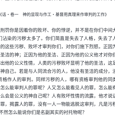
《话・卷一 神的显现与作工・基督用真理来作审判的工作》
天刑罚你是因着你的败坏、你的悖逆，并不是在你们中间
们沾染的污秽太多了。你们简直是失去了人格，失去了
们的这些污秽、败坏才审判你们，对你们施下烈怒。正因
是圣洁的神；正因为他的圣洁、正因为他的公义他才对你
露出他的公义性情，人类的污秽败坏显明了他的圣洁，这
的神自己。若是与人同流合污的人，他没有圣洁的成分，
资格作人的审判。同样污秽的人，哪有资格审判他的同
人怎么能审判人的罪呢？人又怎么能看见人的罪，怎么能
怎么会是公义的神自己呢？人有败坏性情的流露，他才说
的罪，揭露人的罪，没有一人一物能逃脱这审判，凡是污
不然怎么能说你们是名副其实的衬托物呢？