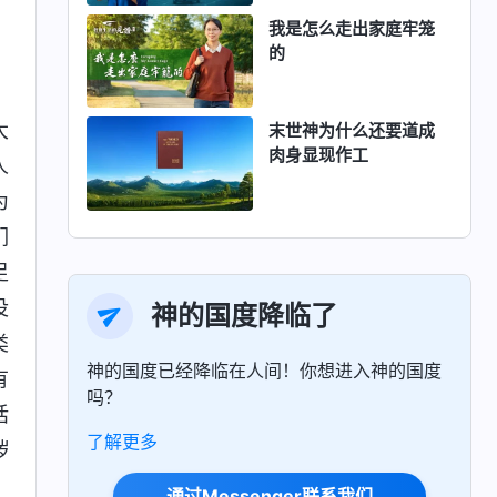
我是怎么走出家庭牢笼
的
大
末世神为什么还要道成
肉身显现作工
人
为
们
足
没
神的国度降临了
类
神的国度已经降临在人间！你想进入神的国度
有
吗？
话
了解更多
秽
通过Messenger联系我们