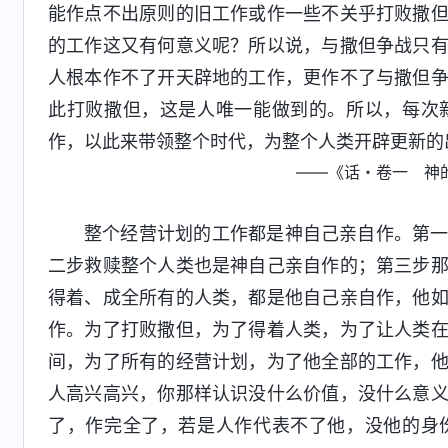
能作点不出原则的旧工作或作一些不关乎打败撒
的工作这又有何意义呢？所以说，与撒但争战只
人根本作不了开天辟地的工作，更作不了与撒但
此打败撒但，这是人唯一能做到的。所以，每次
作，以此来带领整个时代，为整个人类开辟更新的
——《话・卷一 神
整个经营计划的工作都是神自己亲自作。第
二步救赎整个人类也是神自己亲自作的；第三步
得着、成全所有的人类，都是他自己亲自作，他
作。为了打败撒但，为了得着人类，为了让人类
间，为了所有的经营计划，为了他全部的工作，
人高兴高兴，你那样认识没什么价值，没什么意
了，作完全了，若是人作代表不了他，没他的身