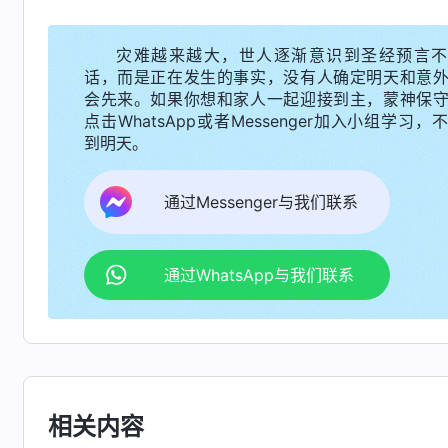
到改变人的旧性，即神自己作人的生命，这就需
步工作谁也代替不了，因为这工作是代表直接与
灾难越来越大，世人逐渐意识到圣经预言不
不服气，根本没法打败它，非得借着道成肉身来
话，而是正在发生的事实，没有人确定明天和意
会先来。如果你想和家人一起迎接到主，蒙神保
造物的主，无论怎么样，他的身份与实质不会变
点击WhatsApp或者Messenger加入小组学习，
如让人去作，直接让人说话人说不了，若说预言
到明天。
气，把撒但彻底打败了，把人彻底征服了，再把
的经营无人能代替，尤其带领时代的工作、开辟
通过Messenger与我们联系
言了，这可以让人来代替，如果是神自己要作的
与撒但争战的时候，借着先知说预言，耶和华亲
通过WhatsApp与我们联系
己就亲自道成肉身了，来在肉身之中作工，只要
争战，人争战打不败它，人还在撒但权下怎么能
属撒但，你若满足神就属神。这样的争战工作如
就进入九泉之下了吗？所以说人代替不了神的工
相关内容
人只可以作一部分工作，可以笼络一些人，但代