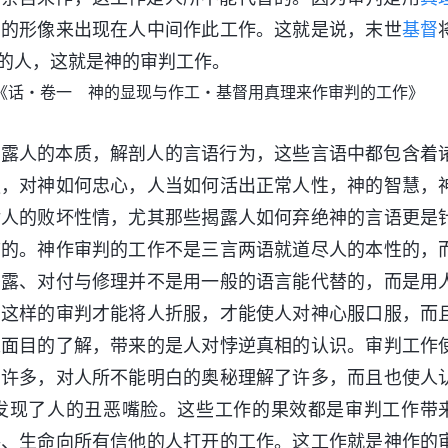
身
的形像来出现在人中间作此工作。这就是说，末世
基督
的人，这就是神的审判工作。
《话・卷一 神的显现与作工・基督用真理来作审判的工作》
揭露人的本质，解剖人的言语行为，这些言语中都包含着
服，对神如何忠心，人当如何活出正常人性，神的智慧，
对人的败坏性情，尤其那些揭露人如何弃绝神的言语更是
言的。神作审判的工作不是三言两语就道尽人的本性的，
揭露、对付与修理并不是用一般的语言能代替的，而是用
，这样的审判才能将人折服，才能使人对神心服口服，而
来面目的了解，带来的是人对悖逆真相的认识。审判工作
了许多，对人所不能明白的奥秘理解了许多，而且也使人
发现了人的丑恶嘴脸。这些工作的果效都是审判工作带
路、生命向所有信他的人打开的工作。这工作就是神作的