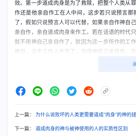
效。第一步道成肉身是为了救赎，把整个人类从
作还是他亲自作工在人中间，这步若只说预言那
了，假如只说预言人可以代替，如果亲自作神自
亲自作，亲自道成肉身来作工。若在话语的时代
就不用神自己亲自作了，就因为这一步所作的工
撒但，这步工作人作不了，非得神自己亲自作。
些话、作了一些工作，那是因为人能代替他的工
初作的工作不是直接变化人的性情，与人的罪无
现，直接向摩西说话或向别人说话，让他们来代
步工作就相当于带领人，是与撒但争战的起步，
始一直到现在，争战的第一次就是道成肉身钉十
了，当道成肉身直接作人的生命开始就正式开始
上一篇：
为什么说败坏的人类更需要道成“肉身”的神的
但争战的工作。耶和华起初作的那步工作只是带
下一篇：
道成肉身的神与被神使用的人的实质性区别
争战，还没涉及什么大的工作，但也是为了后来