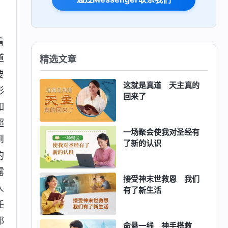
看
道
精选文章
要
这就是真道 天主真的
形
回来了
如
超
一场聚会使我对圣经有
到
了新的认识
的
露
接受神末世救恩 我们
人
有了新生活
任
都
命悬一线 神手搭救