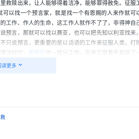
罪里救赎出来，让人能够得着洁净，能够罪得赦免。征服
就可以找一个预言家，就是找一个有恩赐的人来作就可
己的工作、作人的生命，这工作人就作不了了，非得神自
只说预言，那就可以找以赛亚，也可以把先知以利亚找来
作不只说预言，更重要的是以话语的工作来征服人类，打
在律法时代，
耶和华
作一部分工作，后来又借着先知说了
作，预言家能代替他说预言，能代替他解一些异梦，因为
阅读更多
关，只要求人守律法，所以耶和华就不道成肉身，不向人
替他要说的话、要作的工，让他们直接作工在人中间。第
但并没有正式开始。与撒但正式争战是从第一次道成肉身
字架。道成肉身钉十字架打败撒但是属于第一步争战成
了夺回人的工作，因为这工作是变化人的旧性，所以是与
拯救
领人类在地上生活，是开始开展工作，虽然还没涉及到什
的争战工作而打基础的。后来第二步在恩典时代的工作涉