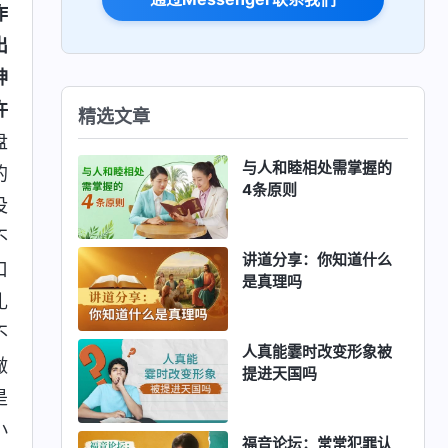
诈
出
神
许
精选文章
盘
与人和睦相处需掌握的
的
4条原则
没
不
讲道分享：你知道什么
口
是真理吗
扎
不
人真能霎时改变形象被
做
提进天国吗
是
小
福音论坛：常常犯罪认