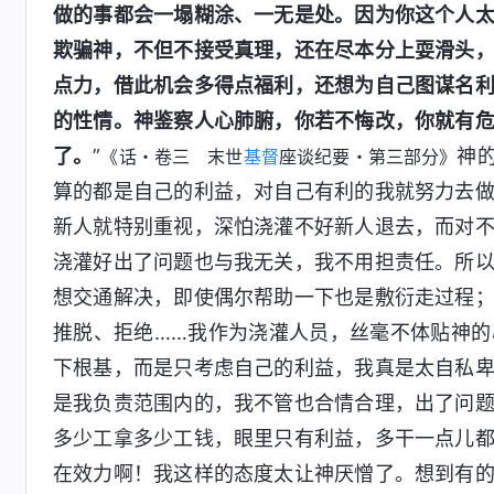
做的事都会一塌糊涂、一无是处。因为你这个人
欺骗神，不但不接受真理，还在尽本分上耍滑头
点力，借此机会多得点福利，还想为自己图谋名
的性情。神鉴察人心肺腑，你若不悔改，你就有
了。
”
神
《话・卷三 末世
基督
座谈纪要・第三部分》
算的都是自己的利益，对自己有利的我就努力去
新人就特别重视，深怕浇灌不好新人退去，而对
浇灌好出了问题也与我无关，我不用担责任。所
想交通解决，即使偶尔帮助一下也是敷衍走过程
推脱、拒绝……我作为浇灌人员，丝毫不体贴神
下根基，而是只考虑自己的利益，我真是太自私
是我负责范围内的，我不管也合情合理，出了问
多少工拿多少工钱，眼里只有利益，多干一点儿
在效力啊！我这样的态度太让神厌憎了。想到有