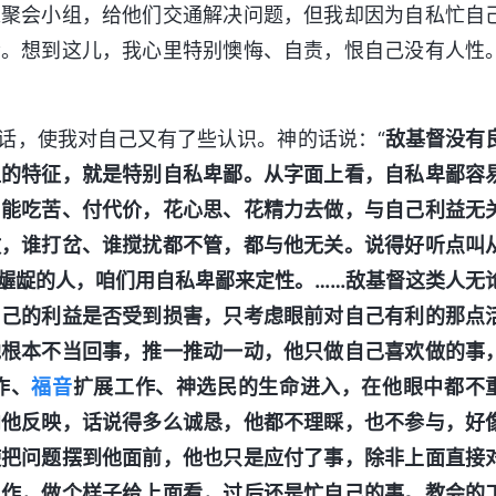
入聚会小组，给他们交通解决问题，但我却因为自私忙自
会。想到这儿，我心里特别懊悔、自责，恨自己没有人性
话，使我对自己又有了些认识。神的话说：“
敌基督没有
型的特征，就是特别自私卑鄙。从字面上看，自私卑鄙容
，能吃苦、付代价，花心思、花精力去做，与自己利益无
做，谁打岔、谁搅扰都不管，都与他无关。说得好听点叫
龌龊的人，咱们用自私卑鄙来定性。……敌基督这类人无
自己的利益是否受到损害，只考虑眼前对自己有利的那点
他根本不当回事，推一推动一动，他只做自己喜欢做的事
作、
福音
扩展工作、神选民的生命进入，在他眼中都不
向他反映，话说得多么诚恳，他都不理睬，也不参与，好
使把问题摆到他面前，他也只是应付了事，除非上面直接
工作，做个样子给上面看，过后还是忙自己的事。教会的