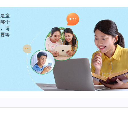
在神面前交账，这叫尽本分，这叫脚踏实地地做事、做人
是童
安排谁去做合适。首先你得把自己的责任尽到，这样你就
外哪个
决不了但你能反映，这是第一责任尽到了；如果感觉这事
守，请
不要等
寻求弟兄姊妹的帮助，先交通原则确定方案，然后再一起
你都能担起来，你就是一个合格的受造之物了，这就是尽
你能做到的你都能把它担起来，把本分尽好，你就合神心
神的话说得清楚明白，在教会，虽然每个人尽的本分
己》
有些不是自己负责范围内的工作，发现问题也应该尽上自
些问题自己解决不了，也可以和弟兄姊妹配搭，或者向带
如果发现问题袖手旁观、不管不顾，这就是雇工、是效
神祷告，愿意按着神的要求脚踏实地地尽本分。
不知什么原因没来聚会了，我们怎么都联系不上她。一天
容易联系上她了，得抓住机会和她聊聊，看她是不是遇到