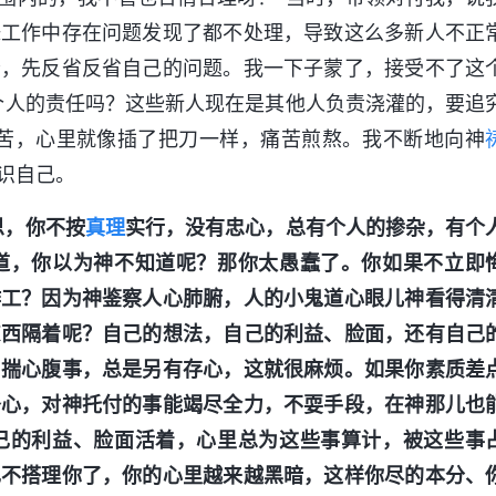
妹工作中存在问题发现了都不处理，导致这么多新人不正
分，先反省反省自己的问题。我一下子蒙了，接受不了这
个人的责任吗？这些新人现在是其他人负责浇灌的，要追
痛苦，心里就像插了把刀一样，痛苦煎熬。我不断地向神
识自己。
思，你不按
真理
实行，没有忠心，总有个人的掺杂，有个
道，你以为神不知道呢？那你太愚蠢了。你如果不立即
作工？因为神鉴察人心肺腑，人的小鬼道心眼儿神看得清
东西隔着呢？自己的想法，自己的利益、脸面，还有自己
另揣心腹事，总是另有存心，这就很麻烦。如果你素质差
条心，对神托付的事能竭尽全力，不耍手段，在神那儿也
己的利益、脸面活着，心里总为这些事算计，被这些事
也不搭理你了，你的心里越来越黑暗，这样你尽的本分、