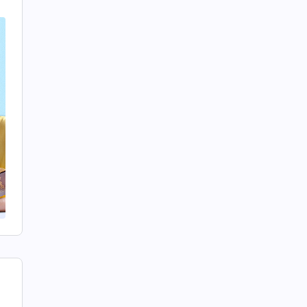
。
守
是
和
好
意
各
己
领
力
晚
什