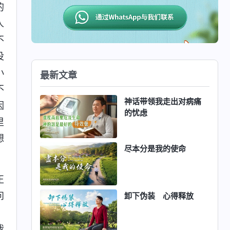
的
人
不
没
小
最新文章
不
神话带领我走出对病痛
因
的忧虑
里
想
尽本分是我的使命
正
问
卸下伪装 心得释放
，
我