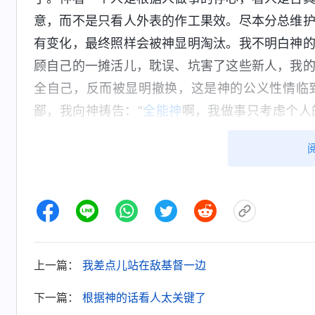
意，而不是只看人外表的作工果效。尽本分总维
有变化，最终照样会被神显明淘汰。我不明白神
顾自己的一摊活儿，耽误、坑害了这些新人，我
全自己，反而被显明撤换，这是神的公义性情临
鄙，我向神祷告：“
全能神
啊，我做事只考虑个人
罚，这次被停止本分是你的公义，我愿意向你悔改
接下来，我主动和两个姊妹去扶持不正常聚
的话帮助他们。有的新人听了神的话，情形好多
加聚会。我心里特别开心。我跟配搭的弟兄姊妹
馈，我可以去浇灌扶持。这样做时，我心里也踏
消息，我的眼泪止不住地流了下来。我自私卑鄙
上一篇：
我差点儿站在敌基督一边
人，我从心里感谢神对我的怜悯。
下一篇：
根据神的话看人太关键了
后来，我又看到神的话说：“
发现问题了，你