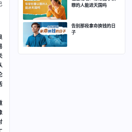
己
罪的人能进天国吗
。
告别那段拿命换钱的日
子
良
易
关
从
论
活
，
重
像
对
工