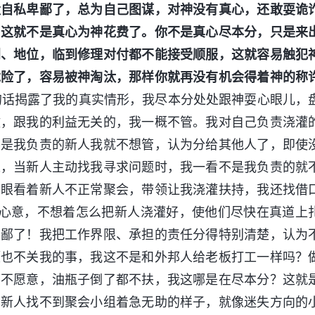
太自私卑鄙了，总为自己图谋，对神没有真心，还敢耍诡
，这就不是真心为神花费了。你不是真心尽本分，只是来
利、地位，临到修理对付都不能接受顺服，这就容易触犯
危险了，容易被神淘汰，那样你就再没有机会得着神的称
的话揭露了我的真实情形，我尽本分处处跟神耍心眼儿，
做，跟我的利益无关的，我一概不管。我对自己负责浇灌
不是我负责的新人我就不想管，认为分给其他人了，即使
以，当新人主动找我寻求问题时，我一看不是我负责的就
；眼看着新人不正常聚会，带领让我浇灌扶持，我还找借
的心意，不想着怎么把新人浇灌好，使他们尽快在真道上
卑鄙了！我把工作界限、承担的责任分得特别清楚，认为
题也不关我的事，我这不是和外邦人给老板打工一样吗？
都不愿意，油瓶子倒了都不扶，我这哪是在尽本分？这就
的新人找不到聚会小组着急无助的样子，就像迷失方向的