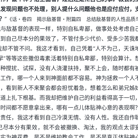
至发现问题也不处理，别人提什么问题他也是应付应付，
？
”
《话・卷四 揭示敌基督・附篇四 总结敌基督的人性品质
我与敌基督的表现一样，特别自私卑鄙，做事处处考虑自
响到自己尽本分的果效了，不管付多少代价、受多少苦我
我却不管不问。我这才看到，自己凭着“人不为己，天诛
起早”等等这些撒但毒素活着特别自私卑鄙，特别会算计。
各种搅扰、试探，没有人浇灌扶持，聚不上会，随时都有
要工作，哪一个人来到神面前都不容易。神为拯救一个人
人，看到新人不来聚会都会担忧着急，想着怎么和弟兄姊
真道上扎下根基。而我却把维护自己的利益看得高于一切
的时间都不愿意拿出来，哪有一点儿体贴神心意的表现啊
卸责任，我这才看到自己冷漠无情、没有人性。我还自作
己尽本分有果效，就不会被撤换、淘汰，我的观点太谬
真实为神花费，是不是维护教会工作、是不是真正体贴神