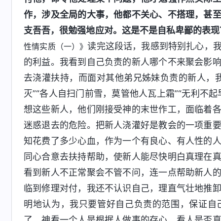
作，涉及全局的大事，他都不关心、不搭理，甚
支吾吾，很勉强地应对。这是不是自私卑鄙的表现
读完这段话，我感到特别扎心，
性情实质（一）》
的利益。我看到自己负责的新人哪个不来聚会影
去浇灌扶持，而面对其他弟兄姊妹负责的新人，
灭”“各人自扫门前雪，莫管他人瓦上霜”“无利不
想这些新人，他们刚接受神的末世作工，面临着
迷惑退去的危险。把新人浇灌好是教会的一项重
知花费了多少心血，作为一个有良心、有人性的
同心合意去扶持帮助，使新人能尽快明白真理在
看到新人不正常聚会不管不问，连一点帮助新人
临到修理对付，我还不认识自己，理直气壮地推
明地认为，我只要管好自己负责的范围，保证自
了。神看一个人是根据人做事的存心，看人是否