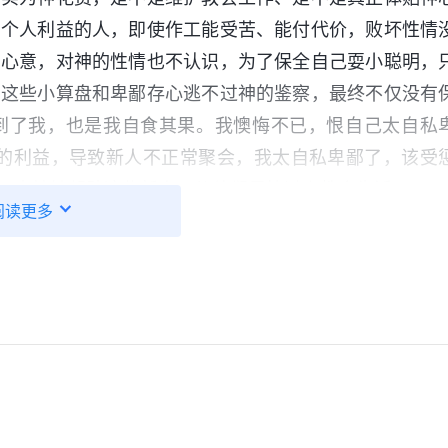
护个人利益的人，即使作工能受苦、能付代价，败坏性情
的心意，对神的性情也不认识，为了保全自己耍小聪明，
的这些小算盘和卑鄙存心逃不过神的鉴察，最终不仅没有
到了我，也是我自食其果。我懊悔不已，恨自己太自私
的利益，导致新人不正常聚会，我太自私卑鄙了，该受
，去扶持帮助这些新人，使他们尽快过上教会生活。”
阅读更多
会的新人。了解到有的新人生活中遇到难处，我们就交通
了，愿意参加聚会；还有的新人通过扶持帮助，主动要求
说，一旦新人聚会不正常或者联系不上，一定要及时给我
实一些。没过几天，带领说还让我继续浇灌新人。听到这
，对弟兄姊妹不负责任，教会还给我机会让我重新浇灌
先看自己能不能解决，如果能解决就把这事担起来，并且