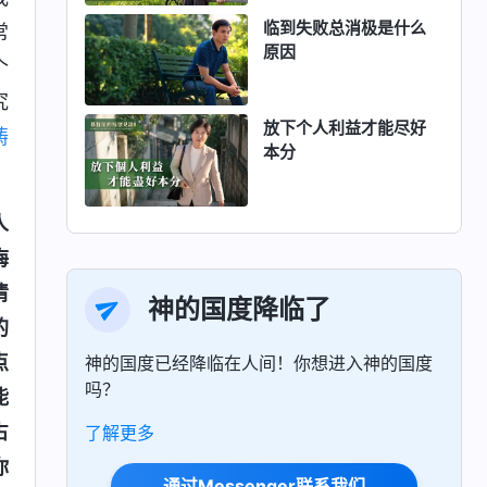
临到失败总消极是什么
常
原因
个
究
放下个人利益才能尽好
祷
本分
人
悔
清
神的国度降临了
的
点
神的国度已经降临在人间！你想进入神的国度
吗？
能
占
了解更多
你
通过Messenger联系我们