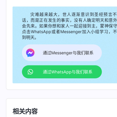
到底，把这事做完，把这个责任尽到、尽好，能
灾难越来越大，世人逐渐意识到圣经预言不
如果这个问题你解决不了，那就向带领反映，看
话，而是正在发生的事实，没有人确定明天和意
住本分了，地位就站对了。发现问题之后，你解
会先来。如果你想和家人一起迎接到主，蒙神保
点击WhatsApp或者Messenger加入小组学习，
自己该尽的本分，也是自己能够得上的，就应该
到明天。
谐配搭把这事做成，这是第二责任。这两样责任
本分了。人的本分无非就是这两样，你看到的、
通过Messenger与我们联系
了。
”
《话・卷四 揭示敌基督・第四条 高举见证自
有不同，负责的范围也有分工，但分工不分家。
通过WhatsApp与我们联系
的责任，想办法解决，使教会工作不受影响；有
反映，这才是维护教会工作，尽到自己的本分。
的，根本不是神家的人。认识到这儿，我在心里向
有一次，有个新人刚开始聚会还正常，后来
相关内容
上，这个新人突然发消息问候我，我心想：“好不