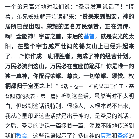
一个弟兄高兴地对我们说：“圣灵发声说话了！”接
着，弟兄姊妹就开始读起来：“
赞美来到锡安，神的
居所已经出现，荣耀的圣名万民颂赞，正在流传
。
啊
！
全能神
！
宇宙之首，末后的
基督
，就是发光的太
阳，在整个宇宙威严壮阔的锡安山上已经升起来
了
……”“
你作成一班得胜者，完成了神的经营计划。
万民必流归这山，万民必在宝座前跪拜！你是唯一的
独一真神，你配得荣耀、尊贵，一切荣耀、颂赞、权
柄都归于宝座之上！
”
《话・卷一 神的显现与作工・基
听到这些话，虽然当时不太明
督起初的发表・第一篇》
白，但感到这话很特别、很感人，人根本说不出来，
我从心里印证这些话就是出于神的，是圣灵的说话。
之后，圣灵的说话一篇接着一篇，源源不断地传送到
我们
教会
。这些话语揭示了许多信神的
真理
和
圣经
的