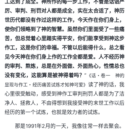
工达到了成全。神所作的每一步工作，不管是话语严
厉、审判、刑罚对人都是成全，实在太合适了，神历
世历代都没有作过这样的工作，今天作在你们身上，
使你们领略到了神的智慧。虽然你们里面受了一些痛
苦，但总觉着心里踏实得平安，你们能享受到神这步
作工，这是你们的幸福。不管以后能得什么，总之看
见今天神在你们身上作的工作全都是爱。人不经历神
的审判、熬炼，总是在外面做、外面热心，性情总也
没有变化，这能算是被神得着吗？
”
《话・卷一 神的
读了神的话，我
显现与作工・经历痛苦试炼才知神可爱》
心里很受触动，感受到神作工审判刑罚人都是为了洁
净人、拯救人，不由得想到我接受神的末世工作以后
经历的第一个试炼，也就是效力者的试炼。
那是1991年2月的一天，我像往常一样去聚会。