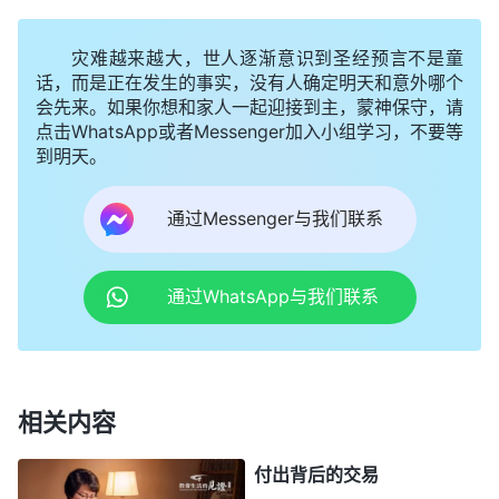
地唉声叹气。其他弟兄姊妹耷拉着脑袋，有的抹眼
泪，有的捂着脸呜呜地哭了起来，还有的弟兄号啕大
灾难越来越大，世人逐渐意识到圣经预言不是童
哭。
话，而是正在发生的事实，没有人确定明天和意外哪个
会先来。如果你想和家人一起迎接到主，蒙神保守，请
聚完会，我骑车往家走，连蹬自行车的力气都没
点击WhatsApp或者Messenger加入小组学习，不要等
到明天。
有了，一路上都在琢磨，我怎么是效力者呢？我越想
越委屈，眼泪止不住地流。回家以后，我做什么事都
通过Messenger与我们联系
没有心思，走路也耷拉着脑袋，不想跟任何人说话，
甚至连喘气都感觉很累，就觉得自己是效力者，以后
通过WhatsApp与我们联系
什么福分都没有了，心里特别地不甘。
那时，神的话一篇篇陆续下发，每次接到神的话
时，我都急切地看一遍，希望从神的话里找到一丝希
相关内容
望，看自己的结局能不能改变，可我不但没有看到自
己想要的福分，反而是严厉的审判。尤其看到神的话
付出背后的交易