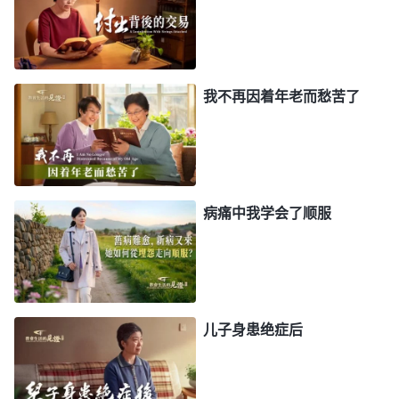
说：“
凡是效力的、凡是属魔鬼的都是无灵的死人，
都得废去归于乌有，这个是我经营计划的奥秘，是我
经营计划中人测不透的，但又是向所有的人公开的。
不是属我的，便是敌我的，属我的，便是与我相合
我不再因着年老而愁苦了
的，这是毫无异议的，是我审判撒但的原则。这一条
应人人都知道，方能看见我的公义、正直——凡是出
于撒但的都审判、焚烧，都化为灰烬，这也是我的烈
怒，更见我的性情。
”
《话・卷一 神的显现与作工・基
病痛中我学会了顺服
“
在今天为我效力之后，
督起初的发表・第一百零八篇》
就都退去！不要总赖在我的家里，不要总是厚着脸皮
混饭吃，凡是属撒但的，就都是魔鬼之子，是永远灭
亡的。
”
《话・卷一 神的显现与作工・基督起初的发表・
儿子身患绝症后
看到神对效力者的审判、咒诅，我彻
第一百零九篇》
底失望了，感觉真就像落到了无底深坑，那种痛苦的