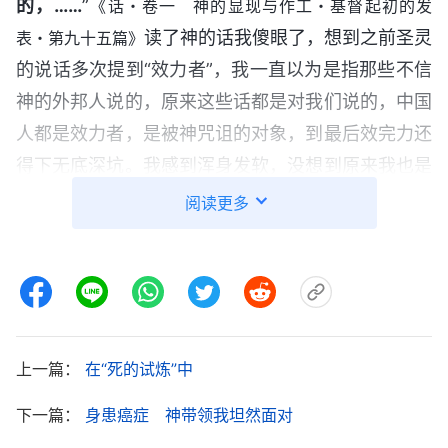
的，……
”
《话・卷一 神的显现与作工・基督起初的发
读了神的话我傻眼了，想到之前圣灵
表・第九十五篇》
的说话多次提到“效力者”，我一直以为是指那些不信
神的外邦人说的，原来这些话都是对我们说的，中国
人都是效力者，是被神咒诅的对象，到最后效完力还
得下无底深坑。我感到浑身发软，没想到原来我也是
效力者，那我这么多年不就白信了吗？别说进天国得
阅读更多
福分了，效完力还要下到无底深坑。我就像落入了万
丈深渊一样，心里特别地痛苦，里面的怨言也出来
了。想想我放弃学业跟随主，世人讥笑、毁谤我，亲
戚朋友不理解，还遭到共产党的迫害，有几次差点被
警察抓捕，我都没有退缩，还照样为神撇弃花费，我
上一篇：
在“死的试炼”中
受了那么多苦，本想着以后能进天国享美福，现在却
下一篇：
身患癌症 神带领我坦然面对
落得个效力者，我怎么也想不通，坐在那里一个劲儿