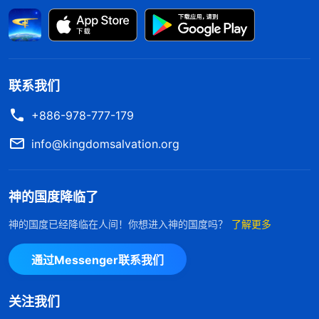
了很多，这的确是神极大的高抬，这是最公正的说
法，人若领受不了，那就狂妄得太无理智了。再说句
实话，让咱们这些没有人性的人为神效力，你知道神
受了多大屈辱吗？天天面对我们这些败坏人类，谁考
联系我们
虑到神受了多大屈辱？我们常常悖逆神、抵挡神，凭
+886-978-777-179
观念想象论断神，伤透神的心，神受了多少痛苦？说
info@kingdomsalvation.org
实话，我们满了败坏性情，为神效力都达不到神的要
求，按我们的所做所行，连效力都不配，怎么配做神
神的国度降临了
的子民呢？”听了这一番话，我才醒悟过来，神是造
物的主，至高无上，我卑贱渺小，能为神效力都是神
神的国度已经降临在人间！你想进入神的国度吗？
了解更多
的高抬和恩待，而我却丝毫不认识自己的身份、地
通过Messenger联系我们
位，认为做效力者太低贱，怎么也不愿意为神效力，
看到我太狂妄、太没理智了。回想信神以后我虽然热
关注我们
心追求、撇弃花费，但都是为了得福，为了进天国享