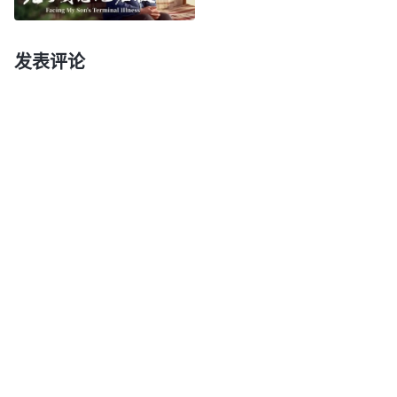
滋味不知道该怎么形容。就觉得昨天我还在神的怀抱
里，享受着神的怜爱，今天却被赶出家门，被神定
发表评论
罪、咒诅，打到了无底深坑。我陷入了痛苦的熬炼
中，消极到了一个地步，就连
祷告
、听
诗歌
、读神的
话也没劲了。我甚至开始后悔当初的撇弃花费，“早
知道这样，给自己留个后路就好了，现在什么都没有
了，那些不信的亲戚朋友若知道我信神到最后成了效
力者，落得个两手空空，那还不得笑话死我啊！我的
脸往哪儿搁呀！现在该怎么办呢？”这样想的时候，
我心里又很受责备，想想自己信神多年，虽然受了不
少苦，也享受了神的许多恩典祝福，今天又蒙神高抬
听见了神的新说话，看到这么多真理奥秘，说什么也
不能离开神呀！
就在我们活在痛苦中时，一次聚会我们看到神的