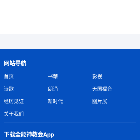
话说：“
只愿你们能为我尽心、尽意、尽力献上你们
的全力，不管是今天，不管是明天，不管是效力的，
不管是得福的，都应当为我的国度添上一份力量，这
是作为受造的每一个人应尽的义务，必须得这么做、
这么执行。使我的国度美景常新，使我的家和睦团
聚，我要调动一切为此效力，谁抵挡都不行，都得遭
网站导航
审判、遭咒诅。
”
《话・卷一 神的显现与作工・基督起
首页
书籍
影视
教会带领也给我们传达上面弟兄
初的发表・第一百篇》
的讲道交通：“有许多人感觉做效力者是羞辱，这是
诗歌
朗诵
天国福音
大错特错的。我们今天能为神效力，这是神预定好
经历见证
新时代
图片展
的，更是神的拣选。其实，为至高全能的神效力，这
关于我们
是多么荣耀的事啊！我们是属于被撒但败坏至深的人
类，在神面前都是渺小的受造之物，谁配为神效力？
下载全能神教会App
在整个人类当中，神拣选了我们为神效力，我们得着