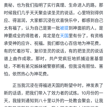
奥秘，也为我们指明了实行真理、生命进入的路，那
时候我们几乎天天聚会读圣灵的说话，心里特别得供
应、得滋润，大家都沉浸在欢喜快乐中，都感到自己
太有福了，认为自己是第一批
被提
到神面前的人，是
神要成全的得胜者，肯定是在
天国
里有份了，有资格
承受神的应许、祝福。我们都信心百倍地为神花费，
有的忙着抄写、复印圣灵的说话，有的把圣灵的说话
谱上曲作成歌。那时，共产党疯狂地抓捕迫害基督
徒，不断有弟兄姊妹被警察抓捕，但我没有胆怯、害
怕，依然热心为神花费。
正当我沉浸在得福进天国的盼望中时，神发表了
新的话语，把我们带入了效力者的试炼。10月份的一
天，我接到通知到八十里以外的一处教会聚会，让我