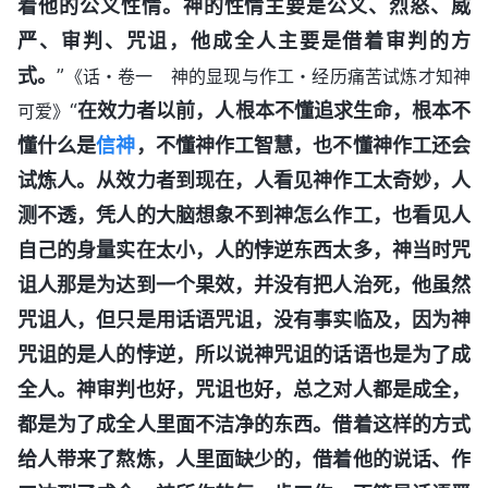
着他的公义性情。神的性情主要是公义、烈怒、威
严、审判、咒诅，他成全人主要是借着审判的方
式。
”
《话・卷一 神的显现与作工・经历痛苦试炼才知神
“
在效力者以前，人根本不懂追求生命，根本不
可爱》
懂什么是
信神
，不懂神作工智慧，也不懂神作工还会
试炼人。从效力者到现在，人看见神作工太奇妙，人
测不透，凭人的大脑想象不到神怎么作工，也看见人
自己的身量实在太小，人的悖逆东西太多，神当时咒
诅人那是为达到一个果效，并没有把人治死，他虽然
咒诅人，但只是用话语咒诅，没有事实临及，因为神
咒诅的是人的悖逆，所以说神咒诅的话语也是为了成
全人。神审判也好，咒诅也好，总之对人都是成全，
都是为了成全人里面不洁净的东西。借着这样的方式
给人带来了熬炼，人里面缺少的，借着他的说话、作