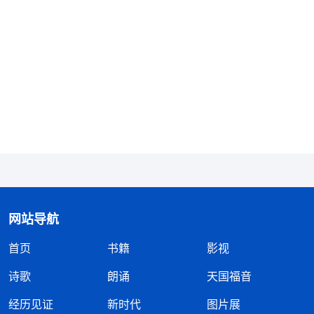
气愤：“你们利用手里的权力迫害宗教信仰，无故抓
捕、残害信神的人，无法无天，天理难容，我信神走
正道，又没犯法，为什么怕你们？我决不会屈服于你
们这伙撒但邪恶势力！”于是我反驳说：“什么地方不
好玩，没事我往这里跑？你这是冤枉我！你们再怎么
逼供、栽赃都没有用！”那警察头目听了，气得鼻子
都要冒烟了，大骂着说：“你就是死鸭子嘴硬，你不
说，是吧？我判你三年，看你老不老实，我叫你再嘴
硬！”我听了更是气愤，朝他们大声说：“我还年轻，
三年算什么，一晃我就出来了。”那警察气得“噌”的
网站导航
一下站起来，对旁边的警察甩下一句：“我审不了
首页
书籍
影视
啦，你们审吧！”然后摔门走了。那俩警察也没再审
我。看着警察落败的样子，我心里很高兴，一个劲儿
诗歌
朗诵
天国福音
地感谢神！第二次提审时，警察又换了一个花招，一
经历见证
新时代
图片展