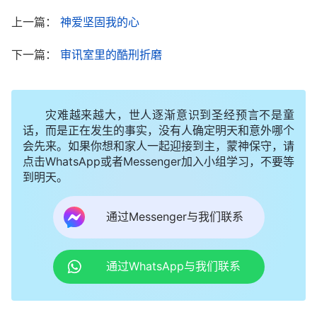
豁出去了！我连死都不怕还怕你们不成？你们几个大
上一篇：
神爱坚固我的心
男人就这点本事，就知道欺负我一个小姑娘。”没想
下一篇：
审讯室里的酷刑折磨
到我一说完，这伙警察骂了我一句就不再审我了。
警察折磨了我大半夜，停审时天也亮了，他们让
灾难越来越大，世人逐渐意识到圣经预言不是童
我签字，说要拘留我。之后，一个年老的警察假装慈
话，而是正在发生的事实，没有人确定明天和意外哪个
祥地对我说：“你看你小小年纪，正是花样年华，你
会先来。如果你想和家人一起迎接到主，蒙神保守，请
点击WhatsApp或者Messenger加入小组学习，不要等
想上学我帮你联系学校，想上班也行，我可以给你找
到明天。
个工作。你有什么难处尽管跟我说，你看你的脸肿得
像面包一样，这又是何苦呢？你还是赶紧把你知道的
通过Messenger与我们联系
交代清楚，我保证让他们把你给放了。”听他这样
说，开始还觉得他挺好的，还关心我，后来他让我交
通过WhatsApp与我们联系
代教会信息，我这才意识到他是在套我的话，这是撒
但的诡计，就对他说：“你别在这儿装好人，你们都