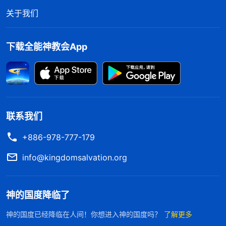
进门就假意关心我说：“你进来都这么长时间了，你
关于我们
家里人怎么也不来看你呀？他们肯定是不管你了，要
不你给家里打个电话，让他们来看看你。”我当时一
下载全能神教会App
听心里酸酸的，很难受，感到自己很孤独、无助，想
家想父母，想早点出去，想着想着眼泪不由得在眼眶
里直打转，但我不想当着这帮恶警的面掉眼泪，我就
在心里祷告神：“神啊，现在我心里很难受，很痛
苦，求你帮助我，我不想让撒但看到我的软弱，但我
联系我们
摸不着你的心意，求你开启引导我。”祷告后，我心
+886-978-777-179
里突然闪出一个意念：这是撒但的诡计，他们让我通
info@kingdomsalvation.org
知家里人，无非就是想让我家人拿钱来赎我，他们好
得到钱财，要是他们知道我家人也都信神，肯定还会
神的国度降临了
趁机抓捕他们。这些警察真是诡计多端，如果不是神
的开启带领，也许我就给家里打电话了，那我不就当
神的国度已经降临在人间！你想进入神的国度吗？
了解更多