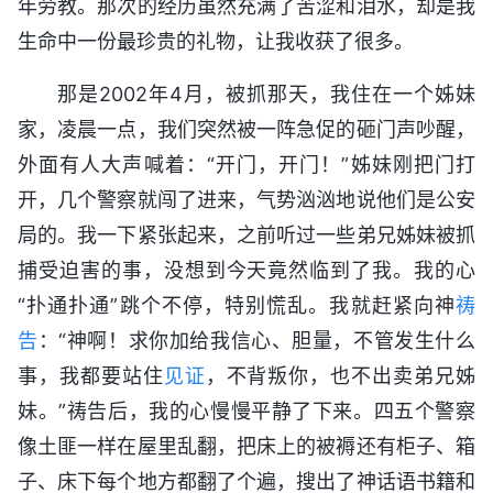
年劳教。那次的经历虽然充满了苦涩和泪水，却是我
生命中一份最珍贵的礼物，让我收获了很多。
那是2002年4月，被抓那天，我住在一个姊妹
家，凌晨一点，我们突然被一阵急促的砸门声吵醒，
外面有人大声喊着：“开门，开门！”姊妹刚把门打
开，几个警察就闯了进来，气势汹汹地说他们是公安
局的。我一下紧张起来，之前听过一些弟兄姊妹被抓
捕受迫害的事，没想到今天竟然临到了我。我的心
“扑通扑通”跳个不停，特别慌乱。我就赶紧向神
祷
告
：“神啊！求你加给我信心、胆量，不管发生什么
事，我都要站住
见证
，不背叛你，也不出卖弟兄姊
妹。”祷告后，我的心慢慢平静了下来。四五个警察
像土匪一样在屋里乱翻，把床上的被褥还有柜子、箱
子、床下每个地方都翻了个遍，搜出了神话语书籍和