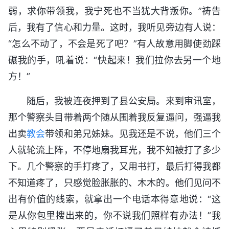
弱，求你带领我，我宁死也不当犹大背叛你。”祷告
后，我有了信心和力量。这时，我听见旁边有人说：
“怎么不动了，不会是死了吧？”有人故意用脚使劲踩
碾我的手，吼着说：“快起来！我们拉你去另一个地
方！”
随后，我被连夜押到了县公安局。来到审讯室，
那个警察头目带着两个随从围着我反复逼问，强逼我
出卖
教会
带领和弟兄姊妹。见我还是不说，他们三个
人就轮流上阵，不停地扇我耳光，我不知被打了多少
下。几个警察的手打疼了，又用书打，最后打得我都
不知道疼了，只感觉脸胀胀的、木木的。他们见问不
出有价值的线索，就拿出一个电话本得意地说：“这
是从你包里搜出来的，你不说我们照样有办法！”我