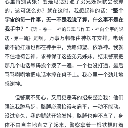
心里特别紧张：要是电话打通了弟兄姊妹就会被抓
的，这可怎么办？就在这时，我想起神的话：“
整个
宇宙的每一件事，无一不是我说了算，什么事不是在
我手中？
”
《话・卷一 神的显现与作工・神向全宇的说
是啊，万事万物都由神摆布安排，电话
话・第一篇》
能不能打通也都在神手中，我愿仰望、依靠神。我就
不住地祷告神，求神保守这些弟兄姊妹。结果警察把
那几个电话号码挨个拨了一遍，一个也没打通，最后
骂骂咧咧地把电话本摔在桌子上。我心里一个劲儿地
感谢神。
但警察不死心，又用更恶毒的招来整治我：他们
强迫我蹲马步，胳膊必须抬得与肩平，一动不能动。
没过多久，我的腿就开始发抖，胳膊也伸不直了，身
体不由自主地直立了起来，警察拿着一根铁棍盯着