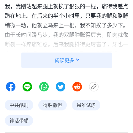
我，我刚站起来腿上就挨了狠狠的一棍，痛得我差点
跪在地上。在后来的半个小时里，只要我的腿和胳膊
稍微一动，他就立马来上一棍，我不知挨了多少下。
由于长时间蹲马步，我的双腿肿胀得厉害，肌肉就像
断裂一样疼痛难忍。后来我腿抖得更厉害了，牙也一
个劲儿地打颤，体力不支。几个警察却像看耍猴似的
阅读更多
在旁边冷嘲热讽，不断地发出狰狞的笑声。我简直恨
透了这帮残害人的恶魔，今天就是死也得为神站住见
证，想到神的话说：“
当人把命都豁出来之时，那么
一切都不在话下了，谁也不能将其难倒了，什么能
比‘命’更重要呢？所以撒但在人身上无法再作什么，
中共酷刑
得胜撒但
患难试炼
撒但拿人也没办法。
”
《话・卷一 神的显现与作工・“神
我站起来大声
向全宇的说话”的奥秘揭示・第三十六篇》
神话带领
对他们说：“我不蹲了，你们就判我死刑吧！今天我