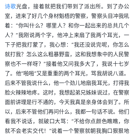
诗歌
光盘，接着就把我们带到了派出所。到了办公
室，进来了好几个身材魁梧的警察，警察头目冲我吼
着：“你叫什么？哪里人？和你一起出来的总共几个
人？”我刚说两个字，他冲上来扇了我两个耳光，一
下子把我打蒙了，我心想：“我还没说完呢，你怎么
就打我？怎么这么粗暴野蛮，这和我想象中的人民警
察也不一样呀？”接着他又问我多大了，我说十七岁
了。他“啪啪”又是重重的两个耳光，骂我胡说八道。
后来不管我说什么，他一个劲儿地扇我耳光，打得我
脸火辣辣地疼。这时，我想起弟兄姊妹说过，在警察
面前讲理是行不通的，今天我真是亲身体会到了。所
以，后来不管他们再问什么，我都一句话不说。他们
看我不说话，就破口大骂：“不给你点颜色瞧瞧，你
就不会老实交代！”说着一个警察就朝我胸口狠狠地