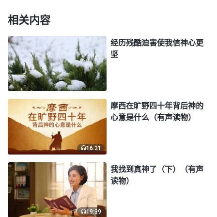
是一伙的，你们让我交代什么？你们这叫刑讯逼供，
这叫滥用私刑！”他一听，马上辩解说：“我可一下都
相关内容
没有打你，是他们打的。”感谢神的带领，我又一次
经历残酷迫害使我信神心更
胜过了撒但的试探。
坚
从县公安局出来后，我就被他们直接押进了看守
所。一进大门就看见高高的围墙上布满了电网，四个
角上都有像炮楼似的小屋，武警持枪在那里把守着，
摩西在旷野四十年背后神的
心意是什么（有声读物）
让人感觉阴森恐怖。走过一道又一道的铁门，我来到
了号房，看到冷冰冰的大炕上有几个用麻布套的破褥
子，又黑又脏还散发着浓浓的异味，我不由得泛起一
16:21
阵阵恶心。吃饭的时候，每个犯人只分到一个小馒
我找到真神了（下）（有声
头，酸酸的还半生不熟。虽然我被警察折磨了半宿，
读物）
一直没有吃东西了，但看到这样的饭食我实在没有胃
口，再加上脸被警察打肿了，紧绷绷的像是贴了胶
19:39