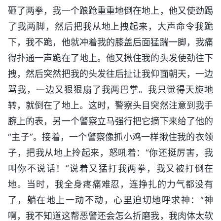
砸了两拳，我一个踉跄重重地倒在地上，他又使劲踢
了我两脚，然后把我从地上拽起来，大声命令我跪
下，我不跪，他就冲着我的膝盖后面猛踹一脚，我痛
得扑通一声跪在了地上。他又揪住我的头发使劲往下
拽，然后突然把我的头发往后扯让我仰面朝天，一边
骂我，一边又狠狠扇了我两巴掌。我只觉得天旋地
转，就倒在了地上。这时，警察头目突然注意到我手
腕上的表，另一个警察立马强行把它摘下来给了他的
“主子”。接着，一个警察像抓小鸡一样揪住我的衣领
子，把我从地上拎起来，怒吼着：“你还挺厉害，我
叫你不说话！”说着又猛打我两拳，我又被打倒在
地。当时，我全身疼痛难忍，连挣扎的力气都没有
了，躺在地上一动不动，心里迫切地呼求神：“神
啊，我不知道这帮恶警还会怎么折磨我，我肉体太软