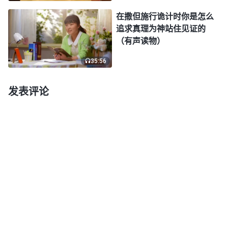
带，连张口说话都疼，更别说吃饭了。我很烦闷、很
在撒但施行诡计时你是怎么
委屈，想到自己以后就要在这里过这种非人的生活，
追求真理为神站住见证的
（有声读物）
我不由得流下了眼泪。当时，跟我一起被抓的姊妹就
给我交通神的话，交通后我明白了，神许可我临到这
35:56
样的环境，是对我的试炼、考验，看我能不能站住见
发表评论
证，也是为了成全我的信心。明白了这些，我不觉得
委屈了，也有了些受苦的心志。
半个月过去了，那个警察头目又来提审我，他看
我很镇定，一点都不怕他们，就问我：“老实交代，
你还在什么地方被抓过？你绝对不是第一次进来，要
不然你怎么会这么沉着、老练，一点都不害怕。”听
他这样说，我心里特别感谢神，是神加给我胆识，让
我在警察面前没有胆怯、害怕。同时，我心里又特别