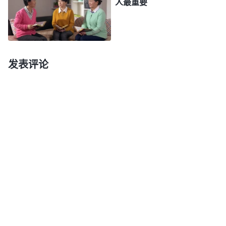
人最重要
使我自愧蒙羞、无地自容。反思自己尽接待本分的心
思意念与败坏流露，才看到我的人性、人格太卑鄙、
太可憎，时时处处都在为自己的名誉地位考虑、打
算。本来我就觉得接待的本分不起眼不想接待，借着
发表评论
神的审判刑罚才勉强有了一点点的顺服，可当我看到
两个弟兄年龄这么大，心里又满了嫌弃，认为他们肯
定尽不上什么重要本分，我接待他们也没什么出息，
甚至后悔尽这个本分。我总觉得尽事务本分能出头露
脸，有名有分的，尽接待本分没分量，是没能耐的人
干的，而且也不能被多数弟兄姊妹看到，出不了头、
露不了脸，因此我感到很憋屈，看到自己的看事观点
太低俗、谬妄，全是不信派的邪恶观点。因着我对这
个本分抵触，对两个老弟兄也不热情，甚至不愿意和
他们多说话，也不能把他们当成一家人，所以给他们