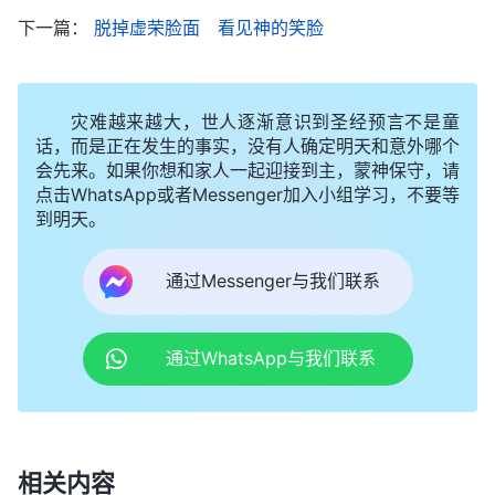
话，心里憋屈得饭都吃不下。我越想越觉得接待本分
下一篇：
脱掉虚荣脸面 看见神的笑脸
应该是那些尽不上什么本分、没有能耐的人干的，像
我这样精明能干的人尽接待本分就是屈才，让我闷在
灾难越来越大，世人逐渐意识到圣经预言不是童
家里做接待，带领也不来了，甚至再也不能享受和弟
话，而是正在发生的事实，没有人确定明天和意外哪个
兄姊妹在一起时被大家围着，被大家赞赏、高看的待
会先来。如果你想和家人一起迎接到主，蒙神保守，请
点击WhatsApp或者Messenger加入小组学习，不要等
遇了，这样信神能有什么出息？我越想心里越消极，
到明天。
活在了痛苦的煎熬中。痛苦中我只好向神祷告：“神
哪！我虽然把两个弟兄接到了家，但对接待这个本分
通过Messenger与我们联系
我还是不甘愿接受，总觉得这是一个不起眼的本分。
神哪！愿你带领我，我也不想这样，也想把两个弟兄
通过WhatsApp与我们联系
当成一家人，尽好这个本分，可凭着我自己做不到。
神哪！愿你帮助我、开启我，使我能顺服下来。”祷
告后，我看到神的话说：“
你们的谈吐低下，你们的
相关内容
生活卑鄙，甚至你们所有的人性都是低下；为人小肚