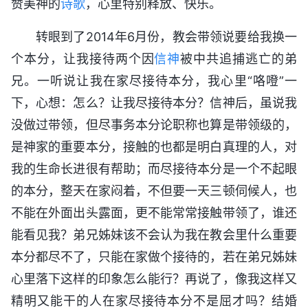
赞美神的
诗歌
，心里特别释放、快乐。
转眼到了2014年6月份，教会带领说要给我换一
个本分，让我接待两个因
信神
被中共追捕逃亡的弟
兄。一听说让我在家尽接待本分，我心里“咯噔”一
下，心想：怎么？让我尽接待本分？信神后，虽说我
没做过带领，但尽事务本分论职称也算是带领级的，
是神家的重要本分，接触的也都是明白真理的人，对
我的生命长进很有帮助；而尽接待本分是一个不起眼
的本分，整天在家闷着，不但要一天三顿伺候人，也
不能在外面出头露面，更不能常常接触带领了，谁还
能看见我？弟兄姊妹该不会认为我在教会里什么重要
本分都尽不了，只能在家做个接待的，若在弟兄姊妹
心里落下这样的印象怎么能行？再说了，像我这样又
精明又能干的人在家尽接待本分不是屈才吗？结婚