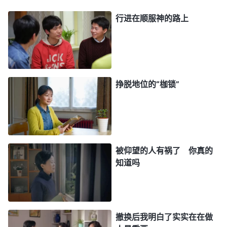
鸡肠，对事总是斤斤计较，为自己的名誉、地位争争
行进在顺服神的路上
吵吵，甚至情愿下地狱、进火湖。就你们今天的言
行，足可让我定你们为罪的，你们对我的工作的态度
足可让我定你们为不义之人的，你们的所有性情足可
说是满了可憎之物的肮脏的灵魂，你们所表现、流露
挣脱地位的“枷锁”
的足可说你们是喝足了污鬼之血的人。
”
《话・卷一
“
你既信神就得
神的显现与作工・你们的人格太卑贱！》
信神的所有说话，信他的所有作工，也就是说你既信
神就得顺服神，若做不到这一点那就无所谓信与不信
被仰望的人有祸了 你真的
了。你信神多年从来不会顺服神，不接受神的一切说
知道吗
话，而是让神顺服你，按照你的观念来，那你就是最
悖逆的人，就是不信派，这样的人怎么能顺服神那些
不合人观念的作工说话呢？
”
《话・卷一 神的显现与作
撤换后我明白了实实在在做
神话语的审判揭示
工・真心顺服神的人必能被神得着》