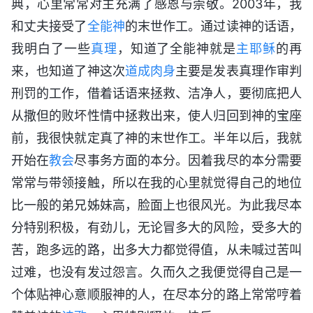
典，心里常常对主充满了感恩与崇敬。2003年，我
和丈夫接受了
全能神
的末世作工。通过读神的话语，
我明白了一些
真理
，知道了全能神就是
主耶稣
的再
来，也知道了神这次
道成肉身
主要是发表真理作审判
刑罚的工作，借着话语来拯救、洁净人，要彻底把人
从撒但的败坏性情中拯救出来，使人归回到神的宝座
前，我很快就定真了神的末世作工。半年以后，我就
开始在
教会
尽事务方面的本分。因着我尽的本分需要
常常与带领接触，所以在我的心里就觉得自己的地位
比一般的弟兄姊妹高，脸面上也很风光。为此我尽本
分特别积极，有劲儿，无论冒多大的风险，受多大的
苦，跑多远的路，出多大力都觉得值，从未喊过苦叫
过难，也没有发过怨言。久而久之我便觉得自己是一
个体贴神心意顺服神的人，在尽本分的路上常常哼着