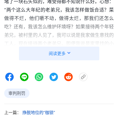
堵了一块石头似的，难受得都不知说什么好。心想：
“两个这么大年纪的老弟兄，我该怎样做饭合适？菜
做得不烂，他们嚼不动，做得太烂，那我们还怎么
吃？还有，我该怎么维护环境呀？如果接待两个年轻
弟兄，被村里的人见了，我可以说是我家做生意找的
工人，现在接待两个老弟兄，即便我说是家里找的小
工，别人也不会相信，谁家做生意会找这么大年纪的
阅读更多
工人？再说了，他们都这么大年纪了，肯定也不是尽
什么重要本分的人。唉！我接待这样的人能有什么出
息？尽这个本分真是太没分量了！……”我越想心里越
堵，真后悔答应尽这本分，但事已至此，我又不能再
审判刑罚
说什么，只好把两个老弟兄接回了家。
接下来的两三天里，我虽然尽着接待本分，但从
上一篇：
挣脱地位的“枷锁”
心里不愿意接触两个老弟兄，也不愿意和他们多说