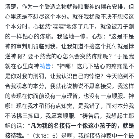
清楚，作为一个受造之物就得顺服神的摆布安排，但
心里还是不想尽这个本分。就在我犹豫不决不想接这
个本分时，心猛然“嚯嚯”地疼了几下，就像被刀子剜
的一样钻心的疼痛。我猛地一惊，心想：“这是不是
神的审判刑罚临到我，让我知道不接这个托付就是悖
逆神啊？要不然我的心怎么会突然疼痛呢？”于是我
就在心里向神
祷告
：“神哪！这几下钻心的疼痛是不
是你对我的刑罚，让我认识自己的悖逆？今天临到不
合我观念的本分，我就花说柳说不愿意接受，我这样
的表现在你面前没有一点理智，也没有一点顺服。神
哪！现在我才稍稍有点知觉，是我错了，面对本分我
不该挑三拣四，我愿意顺服。”祷告后，我想起主耶
稣的话：“
凡为我的名接待一个像这小孩子的，就是
接待我。
”（太18：5）是啊，我能接待神家中一个最