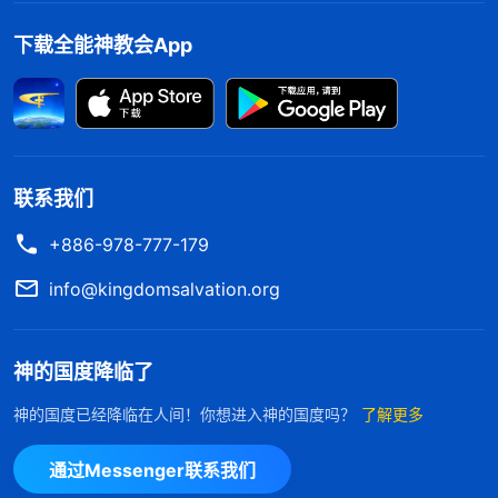
的人类受尽屈辱痛苦，发表真理供应我们，默默无闻
下载全能神教会App
为人类付出了一切，可神从来不显露自己，更不在人
面前邀功。我这个败坏至深、蚂蚁不如的人，享受着
神的拯救，却不知感恩还报，还想借着尽本分的机会
得到弟兄姊妹的高看，实现自己追求名誉地位的野心
联系我们
欲望，看到自己真是太没有良心、太卑鄙了。此时此
刻，我心里充满了对神的亏欠与自责，流着泪向神祷
+886-978-777-179
告：“神哪！我错了，在你的显明中我看到自己的追
info@kingdomsalvation.org
求观点不对，以前我能撇、能舍、能受苦，并不是在
实行真理顺服你，而是为了名誉地位，今天借着这个
神的国度降临了
本分把我彻底显明了。神啊！我恨恶自己没良心，亏
欠你太多，真不配享受你话语的丰富供应……”祷告
神的国度已经降临在人间！你想进入神的国度吗？
了解更多
中，我早已泪流满面、泣不成声……
通过Messenger联系我们