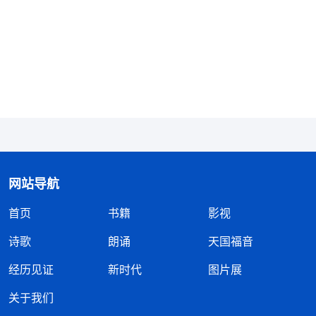
造成了一定的压抑和辖制，看到自己的所做所行没有
一点正常人性，正如神话语所揭示的人性太低下，整
天为自己的名誉地位计较、争执，这样的性情与活出
让神恨恶、厌憎，是被神定罪的。在事实的显明中，
我看到自己走的正是追名逐利的邪恶道路，信神却对
神没有一点顺服与敬畏，还无理智地要求神，让神按
着我的存心欲望给我安排本分，实属一个不信派。同
时，也使我看到自己以往的顺服并不是建立在实行真
网站导航
理、体贴神心意的基础上，而是因着所尽的本分能让
首页
书籍
影视
我出头露脸、脸面风光，才有了一点点外表的顺服。
神这样的审判刑罚与显明是对我及时的拯救，使我认
诗歌
朗诵
天国福音
识到自己追求名誉地位的卑鄙与丑陋，看到自己信神
经历见证
新时代
图片展
多年却没有顺服神的实际，也看到自己的本性太虚
关于我们
伪、太狂妄。想想神从至高处来到地上，为拯救败坏