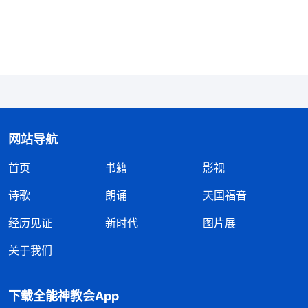
厌憎，从尽本分的行列中淘汰出去，失去蒙拯救的机
会。看到凭撒但的思想观点活着后果这么严重，我心
里想依靠神改变自己尽本分的情形状态。
之后我又看到神的话，有了实行的路途。
全能神
说：“
你如果是有心志的人，能把人该承担的责任、
义务，正常人性必须做到的，成年人必须做到的，当
网站导航
成你追求的宗旨、追求的目标，能担负起自己的责
首页
书籍
影视
任，不管付出什么代价、受什么痛苦都没有怨言，只
诗歌
朗诵
天国福音
要认定是神的要求、是神的心意，就能忍受任何的痛
经历见证
新时代
图片展
苦，尽好自己的本分。那时候你的心境怎么样？就不
一样了，心里就感觉平安、踏实，有享受了。你看
关于我们
看，只是追求活出正常人性，追求正常人性应该承担
的责任、义务与担负的使命，人心里就感觉有平安喜
下载全能神教会App