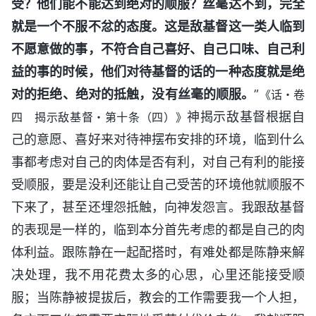
受？他们能不能达到绝对的顺服？丝毫达不到，完全
就是一个不服不忿的态度。这是敌基督这一类人临到
不愿意做的事，不符合自己喜好、自己口味、自己利
益的事的时候，他们对待基督的话的一种态度就是绝
对的拒绝、绝对的抵触，没有丝毫的顺服。
”
《话・卷
神揭示敌基督根据自
四 揭示敌基督・第十条（四）》
己的意愿、喜好来对待神摆布安排的环境，临到什么
事都考虑对自己的肉体是否有利，对自己有利的能接
受顺服，要是没利还能让自己受苦的环境他就顺服不
下来了，甚至还埋怨抵触，向神发怨言。我跟敌基督
的表现是一样的，临到本分首先考虑的都是自己的肉
体利益。跟陈静在一起配搭时，有难处都是陈静来解
决处理，我不用花费太多的心思，心里还能接受顺
服；当陈静被提拔后，教会的工作需要我一个人担，