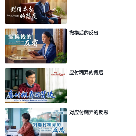
大成人可以独立生存的时候就能靠自己的双手去劳动
养活自己了，而好逸恶劳的人即使有生存能力了还是
不愿意自己劳动，就做啃老族依靠父母养活自己，这
撤换后的反省
样的人就跟寄生虫一样，没有人格尊严，不配活着。
我的表现就跟神揭示的啃老族一样。跟陈静一起尽本
分时我不思进取，处处都依赖她，教会工作中遇到难
处、问题我就推给陈静去解决，这样我就不用费心费
应付糊弄的背后
脑，图个清闲。当陈静调走后，看到各项工作都需要
自己操心去作我心里就痛苦压抑，不想接受顺服，还
想把陈静留下来，这样我就不用受苦付代价了。神
说：“
他的心在本分上、在工作上，肉体累点儿他觉
对应付糊弄的反思
得不算什么。但是，人的思想一旦出了问题，总想追
求肉体安逸，那肉体稍受一点委屈，不能得到满足，
一些负面情绪就产生了。
”
《话・卷六 关于追求真理・