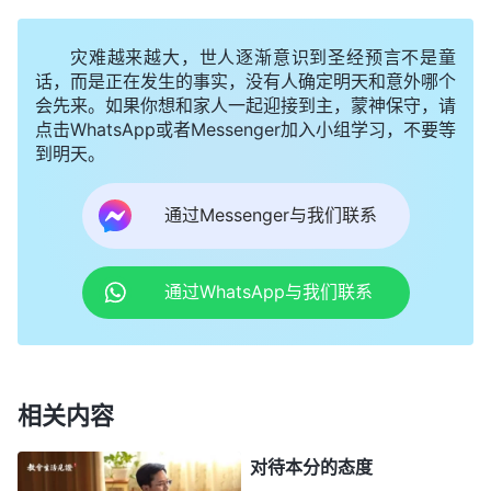
年了就得靠自己养活自己，父母的责任已经尽完了，
灾难越来越大，世人逐渐意识到圣经预言不是童
即使父母愿意养活他，他心里也不会平安，应该能意
话，而是正在发生的事实，没有人确定明天和意外哪个
识到父母养育儿女的使命已经完成了，自己已是成年
会先来。如果你想和家人一起迎接到主，蒙神保守，请
人了，又不是残疾人，应该能独立生活了，这是不是
点击WhatsApp或者Messenger加入小组学习，不要等
到明天。
一个成年人起码该有的理智啊？如果真有理智就不可
能继续啃老了，他怕人笑话，失去脸面。那好逸恶劳
通过Messenger与我们联系
的人有没有理智？
（没有。）
他总想不劳而获，总想
什么责任也不尽，天上掉馅饼直接掉到嘴里，总想一
通过WhatsApp与我们联系
点活儿不干就享受一日三餐，就有人伺候，就能吃好
的喝好的，这是不是寄生虫的思想？属于寄生虫的人
有良心理智吗？有人格尊严吗？绝对没有。这类人都
是吃软饭的窝囊废，都是没有良心理智的畜类，都不
相关内容
配存留在神的家中。
”
《话・卷五 带领工人的职责・带
对待本分的态度
神说一个有正常理智的人到了长
领工人的职责（八）》