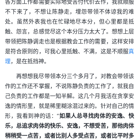
各方面工作都需要实际地受苦付代价去作，我就顺服
不下来了，不想让陈静走，埋怨带领不体谅我的难
处。虽然外表我也在忙碌地尽本分，但心里都是抵
触、怨言，总感觉尽这个本分压力太大了。想想上层
带领把陈静调走也是根据教会工作的需要，这样安排
是符合原则的，可我心里抵触、不满，这是不顺服
真
理
，是在抵挡神。
再想想我尽带领本分三个多月了，对教会带领该
作的工作还不掌握，不说陈静负责的工作了，就我自
己负责的工作都是一知半解。这几个月我活在贪享安
逸的情形里，就是稀里糊涂混过来的。针对自己的情
形，我看到神的话：“
如果人总寻找肉体的安逸、快
乐，总追求肉体的快乐、安逸，不想受苦，那他肉体
稍稍受一点苦，或者比别人多受点苦，或者比平时多