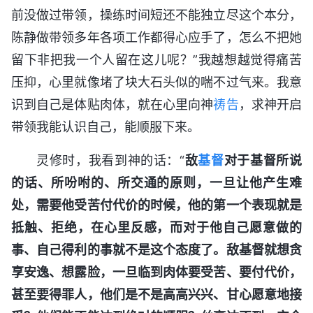
前没做过带领，操练时间短还不能独立尽这个本分，
陈静做带领多年各项工作都得心应手了，怎么不把她
留下非把我一个人留在这儿呢？”我越想越觉得痛苦
压抑，心里就像堵了块大石头似的喘不过气来。我意
识到自己是体贴肉体，就在心里向神
祷告
，求神开启
带领我能认识自己，能顺服下来。
灵修时，我看到神的话：“
敌
基督
对于基督所说
的话、所吩咐的、所交通的原则，一旦让他产生难
处，需要他受苦付代价的时候，他的第一个表现就是
抵触、拒绝，在心里反感，而对于他自己愿意做的
事、自己得利的事就不是这个态度了。敌基督就想贪
享安逸、想露脸，一旦临到肉体要受苦、要付代价，
甚至要得罪人，他们是不是高高兴兴、甘心愿意地接