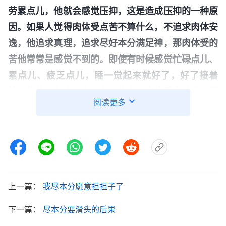
劳累点儿，他就会感觉压抑，这是造成压抑的一种原
因。如果人觉得肉体受点苦不算什么，不追求肉体安
逸，他追求真理，追求尽好本分满足神，那肉体受的
苦他常常是感觉不到的。即使有时候感觉忙碌点儿、
累点儿、疲乏点儿，睡一觉起来就好了，好了接着
忙，他的心在本分上、在工作上，肉体累点儿他觉得
阅读更多
不算什么。但是，人的思想一旦出了问题，总想追求
肉体安逸，那肉体稍受一点委屈，不能得到满足，一
些负面情绪就产生了。
”
《话・卷六 关于追求真理・怎
“
不管交代给他什么工作，是重要
样追求真理（五）》
的还是一般的，是有难度的还是简单的，他都应付糊
上一篇：
我尽本分愿意担担子了
弄、偷奸耍滑，出了问题还想推卸责任，什么责任都
不担，还想继续过寄生虫的生活，这是不是没用的废
下一篇：
尽本分耍滑头的后果
物？在社会上哪个人生存不是自食其力？一个人到成