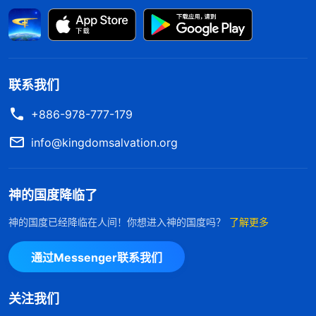
乐，就感觉有享受，这还没有达到按原则办事得着真
理呢，人就有一些变化了。这样的人就是有良心理智
的人，是堂堂正正的人，有什么难处都能克服，作什
么工作都能担起来，这就是基督的精兵，是经过训练
联系我们
的，什么难处都难不倒。你们说，这样做人怎么样？
+886-978-777-179
有没有刚劲啊？
（有。）
有刚劲，人佩服。
”
《话・卷
神的话给我指
六 关于追求真理・怎样追求真理（五）》
info@kingdomsalvation.org
出了实行的路途。作为一个成年人、有良心理智的
人，不管工作中遇到什么难处都应该承担压力担起工
神的国度降临了
作，能尽好受造之物本分的人才是堂堂正正的人。想
神的国度已经降临在人间！你想进入神的国度吗？
了解更多
到神让挪亚造方舟时挪亚连方舟是什么样子都没有见
过，挪亚面临的是前所未有的难处，但挪亚没有考虑
通过Messenger联系我们
自己的肉体要受多大苦、要付多大代价，他心里想的
都是怎么能把神交给他的托付完成好。那时候没有发
关注我们