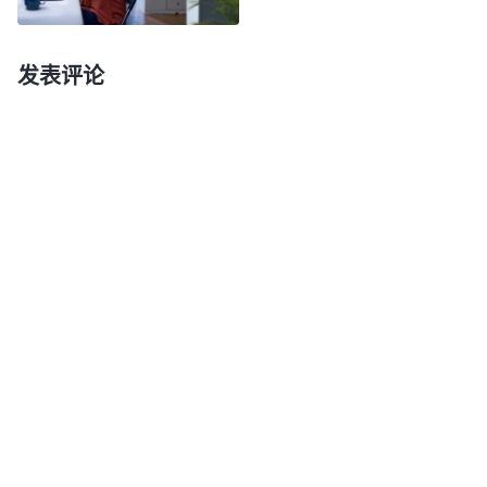
我肉体这么懒惰，工作压力一大
怎样追求真理（五）》
心里就压抑抵触，主要是我的思想观点出问题了。受
发表评论
撒但灌输的“人生苦短，何不及时行乐”“人活着就要
善待自己”这些思想观点的支配，我变得特别自私、
懒惰，就想享受肉体、依靠别人，享受别人的劳动成
果，自己一点儿苦都不想受，只想做寄生虫、啃老族
一类的人，认为这样活着才舒坦。这几个月我的肉体
是舒坦了，但我尽本分没有什么长进，在真理上也没
有多少收获。我作为带领本应该和配搭的姊妹共同把
各项工作担起来，我却懒惰贪享肉体安逸，在本分上
没有起到多少作用，连效力都没有达到合格。想想世
上那些啃老族是享受肉体了，但活得没有人格尊严，
人人都瞧不起，父母也为有这样的子女而感到耻辱。
我这种懒惰的寄生虫思想要是不改变肯定得被神恶心