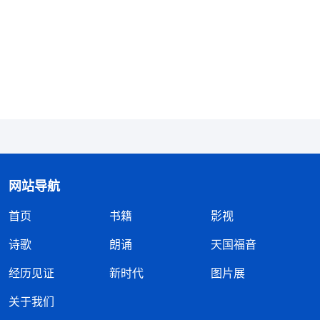
一次灵修时，我看到这样一段神的话：“
有的人
信神一看得福，他的劲就起来了，一看受熬炼他的劲
就没有了，这是信神吗？
……
信仰宗教的人虽然信
神，但不追求性情变化，不追求认识神，只追求个人
肉体利益。在你们中间许多人的信法就属于宗教信
仰，根本不是真实的信神。
”
《话・卷一 神的显现与作
这些话说的正是我的情
工・被成全的人都得经受熬炼》
网站导航
形，看完后我感到很扎心。回想以往没病没灾，生活
首页
书籍
影视
顺利的时候，我信神很有劲，对神充满信心，一点也
诗歌
朗诵
天国福音
不疑惑，甚至立下心志愿意一生跟随神、顺服神、满
足神。可当病痛临到时，我对神的信心一下子就消失
经历见证
新时代
图片展
了，活在消极软弱中，甚至对神满了误解、埋怨。现
关于我们
在我才明白，我得病前后有这么大的反差是因为我信