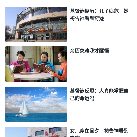
啊！感谢你安排姊妹来和我交通，让我明白了你的心
基督徒经历：儿子病危 她
祷告神看到奇迹
意。神啊！你是主宰万物的神，今天我愿意把自己完
全交在你手里，不管病是好是坏，我都愿意顺服你的
摆布安排。”祷告后，我不再胆怯、害怕，心灵里踏
实了许多。那段时间，“
全能神是全能的医生！活在
亲历灾难我才醒悟
病里就是病，活在灵里就没病，只要你有一口气，神
都不会让你死
”，这句神话语常常浮现在我的脑海
里，给了我信心和勇气。渐渐地，我不再受疾病的辖
制，每天坚持读神的话、唱
诗歌
，一有时间就和弟兄
基督徒反思：人真能掌握自
姊妹聚会交通神的话语，并且还力所能及地尽上了本
己的命运吗
分，不知不觉我身体的不适逐渐消失，明显感觉轻松
了很多，心情也好了起来。
女儿命在旦夕 祷告神看到
两个月后我到医院复查，医生惊讶地告诉我，