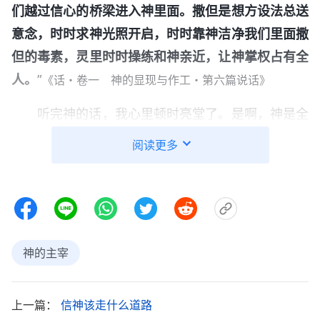
们越过信心的桥梁进入神里面。撒但是想方设法总送
意念，时时求神光照开启，时时靠神洁净我们里面撒
但的毒素，灵里时时操练和神亲近，让神掌权占有全
人。
”
《话・卷一 神的显现与作工・第六篇说话》
听完神的话，我心里顿时亮堂了。是啊，神是全
能的，我的生命是神赐给也由神掌握，今天临到这样
阅读更多
的病痛，神的心意并不是让我活在胆怯害怕与误解埋
怨中，而是希望我能来到神面前，多多地依靠神、仰
望神，对神产生真实的信心，凭神的话胜过撒但的一
切诡计，顺服神的摆布安排，为神站住
见证
。回想自
从得知自己得了这病后，就一直活在害怕、恐惧中，
神的主宰
尤其一想到医生说的话，心就被这个事占有，没有了
生活的动力，做什么事都没心思，甚至对人生都失去
上一篇：
信神该走什么道路
了希望。更为严重的是我对神没有真实的信心，还误