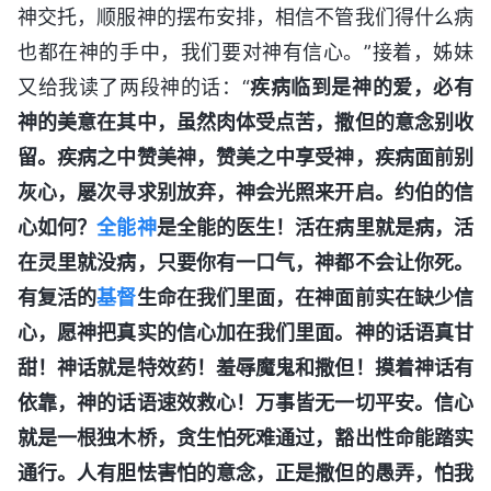
神交托，顺服神的摆布安排，相信不管我们得什么病
也都在神的手中，我们要对神有信心。”接着，姊妹
又给我读了两段神的话：“
疾病临到是神的爱，必有
神的美意在其中，虽然肉体受点苦，撒但的意念别收
留。疾病之中赞美神，赞美之中享受神，疾病面前别
灰心，屡次寻求别放弃，神会光照来开启。约伯的信
心如何？
全能神
是全能的医生！活在病里就是病，活
在灵里就没病，只要你有一口气，神都不会让你死。
有复活的
基督
生命在我们里面，在神面前实在缺少信
心，愿神把真实的信心加在我们里面。神的话语真甘
甜！神话就是特效药！羞辱魔鬼和撒但！摸着神话有
依靠，神的话语速效救心！万事皆无一切平安。信心
就是一根独木桥，贪生怕死难通过，豁出性命能踏实
通行。人有胆怯害怕的意念，正是撒但的愚弄，怕我