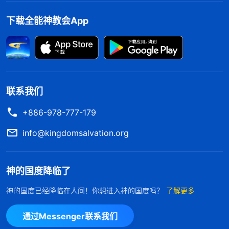
神的观点不对，我只想从神得恩典、祝福，认为我信
下载全能神教会App
神了神就得看顾、保守我，让我身体健康、事事顺
利。正是因着这个错谬的信神观点，致使我临到病痛
时，立刻就对神产生了埋怨、误解，甚至都产生了背
叛神的心，就我这样满了交易掺杂的信，在神的眼中
联系我们
就是不信派。我又想到了约伯一夜之间失去了万贯家
产和所有儿女，后来自己还浑身长疮，但他却能说
+886-978-777-179
出：“赏赐的是
耶和华
，收取的也是耶和华；耶和华
info@kingdomsalvation.org
的名是应当称颂的。”
约伯信神不与神搞交
（伯1:21）
易，不管神是赐福还是剥夺，他都赞美神、敬拜神，
神的国度降临了
为神站住了见证，让撒但彻底蒙羞。神称许约伯的信
神的国度已经降临在人间！你想进入神的国度吗？
了解更多
向他显现，与他说话，还加倍地祝福他。可我临到疾
病时，从我的流露和表现中看到自己信神纯粹是为了
通过Messenger联系我们
得恩典、祝福，求饼得饱，这实在太伤神心了！认识