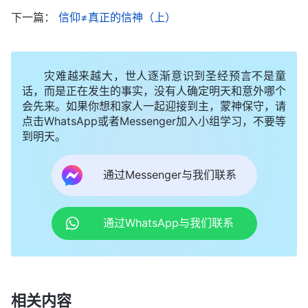
下一篇：
信仰≠真正的信神（上）
解、埋怨神不看顾、保守我，在这些事实面前显明我
对神的信实在小得可怜。想想约伯在失去全部家产，
儿女遭灾，浑身还长疮，遭受病痛折磨的时候，他不
灾难越来越大，世人逐渐意识到圣经预言不是童
以口犯罪，而是寻求神的心意，相信神作的都是对
话，而是正在发生的事实，没有人确定明天和意外哪个
会先来。如果你想和家人一起迎接到主，蒙神保守，请
的，不失去对神的信心，在痛苦中仍称颂神的圣名，
点击WhatsApp或者Messenger加入小组学习，不要等
最终得到了神的称许，蒙了神的赐福。现在想想，神
到明天。
的美意都隐藏在事情的背后啊！认识到这些我对神有
通过Messenger与我们联系
了信心，不管这病能否治好，我都不应该对神失去信
心，神是全能的，在神没有难成的事，神能使死人复
活，更何况我的病不更在神的手中掌握吗？我应该顺
通过WhatsApp与我们联系
服神的主宰安排。于是，我来到神面前
祷告
：“神
啊！这些天我一直活在病痛中，总担心自己会死，对
你失去了信心，甚至还埋怨你不祝福我，也不寻求你
相关内容
的心意，差点中了撒但的诡计，我真是太愚昧了！神