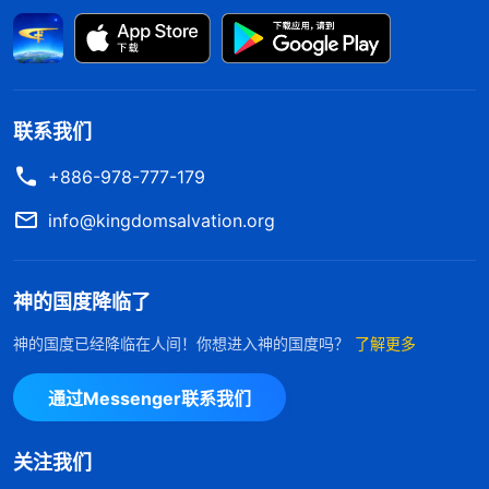
肉身成为主耶稣，作了一步救赎工作，开辟了恩典时
代，结束了律法时代。我们来读两段全能神的话：
“
到恩典时代，耶稣来了救赎堕落的全人类（并不单
是以色列人），他施怜悯慈爱给人，人看见的恩典时
联系我们
代的耶稣满了慈爱，对人总是爱，因为他就是来拯救
+886-978-777-179
人脱离罪的，他能饶恕人的罪，直到他上了十字架彻
info@kingdomsalvation.org
底将人类从罪中救赎出来。在这个时期，神就是以怜
悯慈爱出现在人的面前，也就是他成了人的赎罪祭，
为人的罪而钉了十字架永远饶恕人的罪。
”
神的国度降临了
《话・卷
一 神的显现与作工・两次的道成肉身完全了道成肉身的意
神的国度已经降临在人间！你想进入神的国度吗？
了解更多
“
没有耶稣的救赎，人一直活在罪中，人便都成
义》
通过Messenger联系我们
了罪的子孙，成了鬼的后代，这样下去，全地之上就
成了撒但的寄居之地，也成了撒但的生存之地。但作
关注我们
救赎工作必须得向人施下怜悯慈爱，人才能因此得着