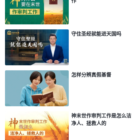
作
下面我们根据神的话简单地把神的三步作工介绍
一下。我们先说说神拯救人类的第一步工作——律法
时代的工作。我们知道，在神没作律法时代的工作之
前，起初的人类什么都不懂，不知道敬拜神，也不知
守住圣经就能进天国吗
道在地上怎么生活，他们常常犯罪得罪神，也不知道
是罪。为了让人类能远离罪恶，在地上有正常的生
活，神开始作律法时代的工作。我们来读一段全能神
的话：“
在律法时代，耶和华定了许多诫命，让摩西
怎样分辨真假基督
颁布给那些跟随他出埃及地的以色列民，这诫命在当
时是耶和华赐给以色列民的，与埃及人并无关系，是
为了约束以色列人的，以诫命来要求他们，是否守
安
息
日，是否孝敬父母，是否拜偶像，等等，以这些为
神末世作审判工作是怎么洁
原则被定为罪或被称为义。在他们中间或者有耶和华
净人、拯救人的
的火临到他们，或者被石头砸死，或者得着耶和华的