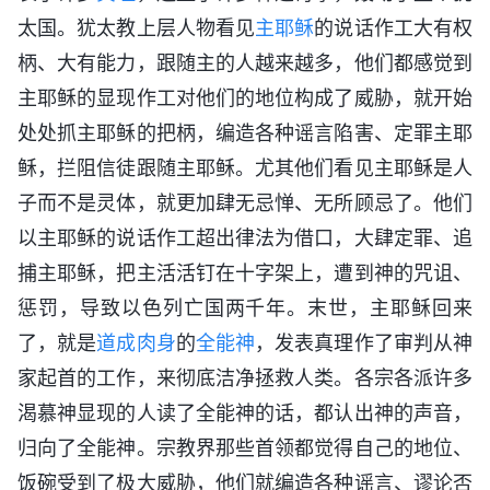
太国。犹太教上层人物看见
主耶稣
的说话作工大有权
柄、大有能力，跟随主的人越来越多，他们都感觉到
主耶稣的显现作工对他们的地位构成了威胁，就开始
处处抓主耶稣的把柄，编造各种谣言陷害、定罪主耶
稣，拦阻信徒跟随主耶稣。尤其他们看见主耶稣是人
子而不是灵体，就更加肆无忌惮、无所顾忌了。他们
以主耶稣的说话作工超出律法为借口，大肆定罪、追
捕主耶稣，把主活活钉在十字架上，遭到神的咒诅、
惩罚，导致以色列亡国两千年。末世，主耶稣回来
了，就是
道成肉身
的
全能神
，发表真理作了审判从神
家起首的工作，来彻底洁净拯救人类。各宗各派许多
渴慕神显现的人读了全能神的话，都认出神的声音，
归向了全能神。宗教界那些首领都觉得自己的地位、
饭碗受到了极大威胁，他们就编造各种谣言、谬论否