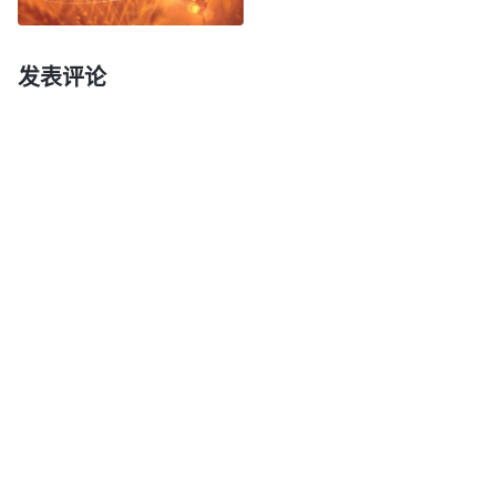
祝福，都是根据人是否守住这些诫命。人若没守安息
日就被别人用石头砸死，若有祭司没守住安息日，就
有耶和华的火临到他。人若不孝敬父母也被别人用石
发表评论
头砸死，这都是耶和华可称许的。耶和华定诫命、律
法都是为了在他带领人生活期间能让人听他的话，顺
服他的话，不至于悖逆他，以这些律法来控制住这些
初生的人类，以便为以后的工作打下基础。所以，根
据耶和华所作的工作称第一个时代为律法的时代。
”
在律法
《话・卷一 神的显现与作工・律法时代的工作》
时代，耶和华神颁布了许多律法诫命，教导人该怎么
敬拜神，该怎么生活。人如果遵守律法，就蒙神保
守、祝福；如果违背了律法，就得献赎罪祭，罪才得
着赦免，否则就遭惩罚、咒诅。律法时代的人都体尝
到了神公义、威严、烈怒不容触犯的性情，也体尝到