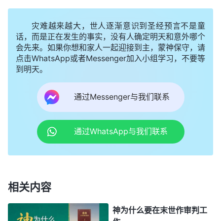
三个步骤就彻底把撒但打败了，但与撒但争战的全部
工作的内幕就是借着赐给人恩典、作人的赎罪祭、赦
灾难越来越大，世人逐渐意识到圣经预言不是童
话，而是正在发生的事实，没有人确定明天和意外哪个
免人的罪、
征服
人、成全人这几步工作而达到果效
会先来。如果你想和家人一起迎接到主，蒙神保守，请
的。
”
《话・卷一 神的显现与作工・恢复人的正常生活将
点击WhatsApp或者Messenger加入小组学习，不要等
到明天。
可见，神拯救人类的工作是分
人带入美好的归宿之中》
三步，即
耶和华
神作的律法时代的工作，主耶稣作的
通过Messenger与我们联系
恩典时代的救赎工作，以及末世全能神作的国度时代
的审判工作，这三步作工才是神拯救人类的全部经
通过WhatsApp与我们联系
营，神就是借着三步工作一步步把人类从撒但权下拯
救出来，使人完全被神得着。神作每一步工作都意义
深远，都是神拯救人类的经营计划中不可缺少的工
作，也是败坏人类脱离罪、脱离撒但权势的必要过
相关内容
程。
神为什么要在末世作审判工