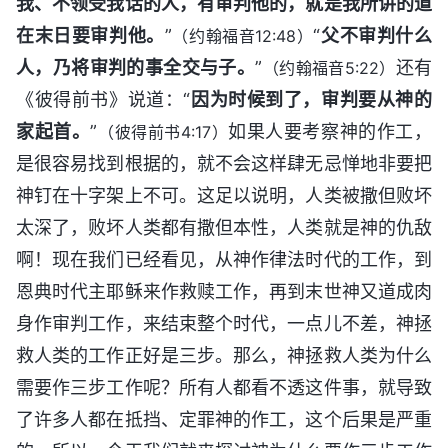
我、不领受我话的人，有审判他的，就是我所讲的道
在末日要审判他。
”
“
父不审判什么
（约翰福音12:48）
人，乃将审判的事全交与子。
”
还有
（约翰福音5:22）
《彼得前书》说道：“
因为时候到了，审判要从神的
家起首。
”
如果人要考察神的作工，
（彼得前书4:17）
是很容易找到根据的，就不会这样肆无忌惮地非要把
神钉在十字架上不可。这足以说明，人类被撒但败坏
太深了，败坏人类都有撒但本性，人类就是神的仇敌
啊！现在我们已经看见，从神作律法时代的工作，到
恩典时代主耶稣来作救赎工作，再到末世神又道成肉
身作审判工作，来结束整个时代，一点儿不差，神拯
救人类的工作正好是三步。那么，神拯救人类为什么
需要作三步工作呢？所有人都看不透这件事，就导致
了许多人都在抵挡、定罪神的作工，这个后果是严重