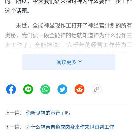
的。所以，今天我们就来探讨神为什么要作三步工作
这个话题。
末世，全能神显现作工打开了神经营计划的所有
奥秘，我们读一段全能神的话就知道神为什么要作三
步工作了。全能神说：“
六千年的经营工作分为三
步，这三步工作即律法时代、恩典时代、国度时代，
阅读更多
这三步工作都是为了拯救全人类，也就是拯救经撒但
严重败坏的人类，但同时又与撒但争战。这样，拯救
工作分三步，与撒但的争战也就分三步，这两方面工
作是同时进行的。其实，与撒但的争战就是为了拯救
人，因着拯救人不是一步工作即可成功的事，所以，
上一篇：
你听见神的声音了吗
与撒但的争战也就分阶段、分时期来作，按着人类的
需要、按着撒但败坏人的程度来与撒但展开争战。
下一篇：
为什么神亲自道成肉身来作末世审判工作
……拯救人的工作作了三步，也就是与撒但争战共分