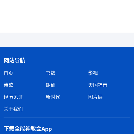
了神的怜悯与祝福。因此，人都敬畏耶和华神，都遵
守神的律法诫命，活在神的保守中，在地上有了正常
的生活。谈到这儿，大家想一想，如果神不作律法时
代的工作，人类会怎样？没有律法约束，没有神的带
领，人类肯定混乱不堪，很快就被撒但掳去。所以
说，神为人类颁布律法太重要了！律法时代的工作让
人知道了什么是罪、什么是义，也让人看到自己常常
网站导航
犯罪，需要赎罪祭来赎罪，神作这一步工作不仅带领
首页
书籍
影视
人进入了人类生活的正轨，也为恩典时代的救赎工作
诗歌
朗诵
天国福音
奠定了基础，铺平了道路。
经历见证
新时代
图片展
到了律法时代后期，人类被撒但败坏得越来越
关于我们
深，人犯罪越来越多，律法已经约束不住人的行为
了，人都因着没有足够的赎罪祭面临被律法定罪、处
下载全能神教会App
死的危险，都苦苦地
祷告
呼求神。于是，神亲自道成