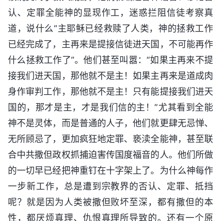
认、定罪全能神的显现作工，迷惑拦阻信徒考察真
道，说什么“主耶稣已经救赎了人类，神的拯救工作
已经完成了，主再来是提接信徒进天国，不可能再作
什么拯救工作了”。他们甚至叫嚣：“如果主再来不提
接我们进天国，那他就不是主！如果主再来是道成肉
身作审判工作，那他就不是主！只有能提接我们进天
国的，那才是主，才是我们信的主！”尤其看到全能
神不是灵体，而是普通的人子，他们就更肆无忌惮、
无所顾忌了，更加疯狂地定罪、亵渎全能神，甚至联
合中共撒但政权抓捕迫害传国度福音的人。他们所做
的一切早已经把神重钉在十字架上了。为什么神每作
一步新工作，总是遭到宗教界的否认、定罪、抵挡
呢？就是因为人类被撒但败坏至深，都有撒但的本
性，都厌烦真理、仇恨真理所导致的。还有一个原