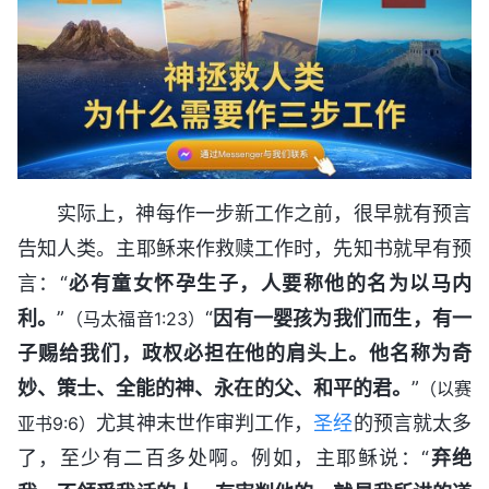
实际上，神每作一步新工作之前，很早就有预言
告知人类。主耶稣来作救赎工作时，先知书就早有预
言：“
必有童女怀孕生子，人要称他的名为以马内
利。
”
“
因有一婴孩为我们而生，有一
（马太福音1:23）
子赐给我们，政权必担在他的肩头上。他名称为奇
妙、策士、全能的神、永在的父、和平的君。
”
（以赛
尤其神末世作审判工作，
圣经
的预言就太多
亚书9:6）
了，至少有二百多处啊。例如，主耶稣说：“
弃绝