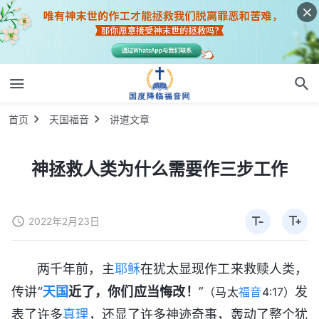
首页
天国福音
讲道文章
神拯救人类为什么需要作三步工作
2022年2月23日
两千年前，主
耶稣
在犹太显现作工来救赎人类，
传讲“
天国
近了，你们应当悔改！
”
发
（马太
福音
4:17）
表了许多
真理
，还显了许多神迹奇事，轰动了整个犹