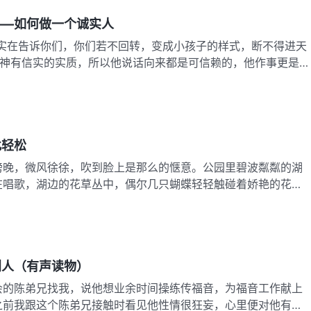
——如何做一个诚实人
我实在告诉你们，你们若不回转，变成小孩子的样式，断不得进天
3）“神有信实的实质，所以他说话向来都是可信赖的，他作事更是…
此轻松
傍晚，微风徐徐，吹到脸上是那么的惬意。公园里碧波粼粼的湖
在唱歌，湖边的花草丛中，偶尔几只蝴蝶轻轻触碰着娇艳的花
别人（有声读物）
会的陈弟兄找我，说他想业余时间操练传福音，为福音工作献上
之前我跟这个陈弟兄接触时看见他性情很狂妄，心里便对他有些