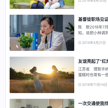
2019年4月30日
基督徒职场见
陈 默2018年
知，说把小林调
以前…
2019年4月21日
友谊亮起了“红
江苏省 理智许
蛋糕时也常有一
许娇有些…
2018年11月14日
一次交通使我