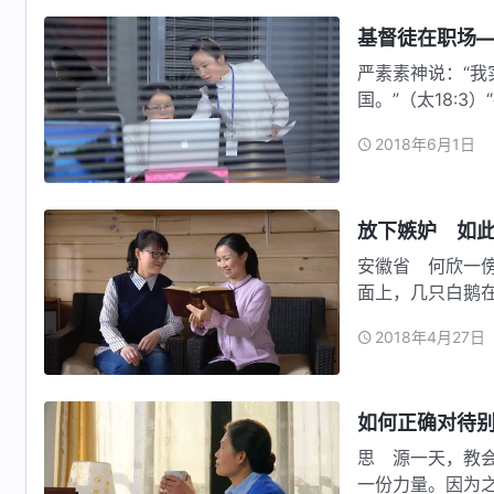
基督徒在职场
严素素神说：“
国。”（太18:
2018年6月1日
放下嫉妒 如
安徽省 何欣一
面上，几只白鹅
朵……这些…
2018年4月27日
如何正确对待
思 源一天，教
一份力量。因为