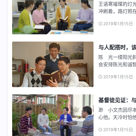
王语寒璀璨的灯
冲刷着，路灯照
语寒、白…
2019年1月15日
与人配搭时，该
陈 光一缕阳光
会安排陈光和诚
都差不多…
2019年1月15日
基督徒见证：
渺 小文杰因尽
心他。天冷时怕
处得很融…
2019年1月15日