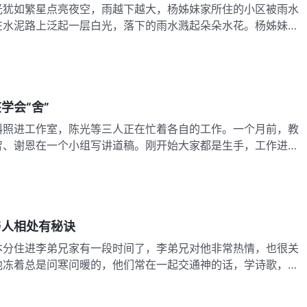
光犹如繁星点亮夜空，雨越下越大，杨姊妹家所住的小区被雨水
在水泥路上泛起一层白光，落下的雨水溅起朵朵水花。杨姊妹、
学会“舍”
斜照进工作室，陈光等三人正在忙着各自的工作。一个月前，教
智、谢恩在一个小组写讲道稿。刚开始大家都是生手，工作进度
与人相处有秘诀
本分住进李弟兄家有一段时间了，李弟兄对他非常热情，也很关
他冻着总是问寒问暖的，他们常在一起交通神的话，学诗歌，相