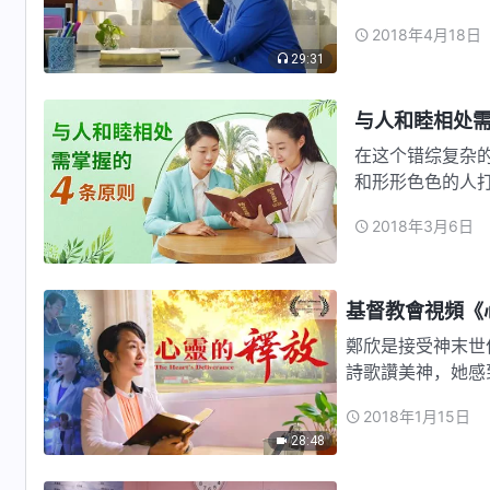
成见、看…
2018年4月18日
29:31
与人和睦相处需
在这个错综复杂
和形形色色的人
在与人相…
2018年3月6日
基督教會視頻《
鄭欣是接受神末世
詩歌讚美神，她感
妹…
2018年1月15日
28:48