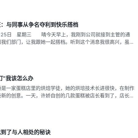
证：与同事从争名夺利到快乐搭档
7月25日 星期三 晴今天早上，我刚到公司就接到主管的通
到我们部门，让我跟她一起搭档。听到这个消息我很高兴，虽然
灯”我该怎么办
娇是一家蛋糕店里的烘焙学徒，她的烘培技术长进很快，在制作
些新的创意。一天，许娇自创的几款蛋糕被店长看到了，店长看
找到了与人相处的秘诀