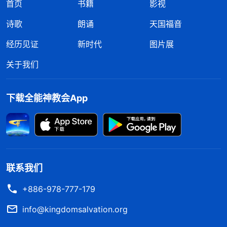
么大的脾气，幸亏我呼求神了，幸亏神帮助我，神加
首页
书籍
影视
给我力量，神真是我的后盾，让我蒙了保守，没让我
诗歌
朗诵
天国福音
得罪神，真是感觉到神的恩待了。”在神那儿，神的
经历见证
新时代
图片展
宽容、神的爱、神的怜悯是无限量的，人得学会到神
关于我们
面前来要、来取。只要你有信心，你有真心，神会赐
给你的，神会帮助你做这一切。这些事人做不到，神
下载全能神教会App
能作到。所以，在做每一件事之前，先得想好你是不
是要这么做，如果你还没想好，你就应该先安静下
来。做每件事情之前，在血气要爆发之前，你得先安
静下来，呼求神的名，想想你这么做合不合神的心
意，如果神不满意，神会帮助你一点点地把血气收回
联系我们
去，会帮助你挽回局面。这对你有没有益处？人与人
+886-978-777-179
在一起，如果关系处得太僵，以后就不容易再回到最
info@kingdomsalvation.org
起初的那层关系了，所以在你要发泄的时候，要爆发