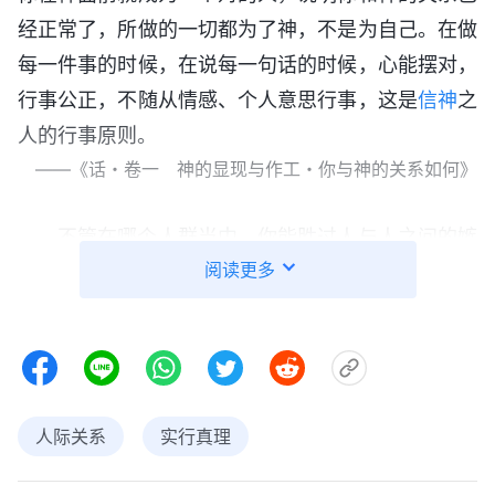
经正常了，所做的一切都为了神，不是为自己。在做
每一件事的时候，在说每一句话的时候，心能摆对，
行事公正，不随从情感、个人意思行事，这是
信神
之
人的行事原则。
——《话・卷一 神的显现与作工・你与神的关系如何》
不管在哪个人群当中，你能胜过人与人之间的嫉
阅读更多
妒、纷争、挖苦、贬低或者各种方式的伤害、各种手
段的对待，你都能分辨出来，都能不受辖制，正确对
待，不凭血气、天然，不以撒但败坏性情对待、处理
这些事，那你与人之间的关系就变得很正常了，就能
与一般的人和睦相处。你与一般的人都能和睦相处
人际关系
实行真理
了，在一个人群当中不受人、事、物的辖制与搅扰
了，那你的情形就是正常的，是能活在神面前的。只