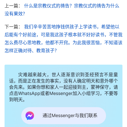
上一篇：
什么是宗教仪式的祷告？宗教仪式的祷告为什么
要有人的地方就会产生是非，只要有是非，如果你不
没有果效？
凭
真理
活着，你就会卷入是非当中。这些是非包括什
么？争执，嫉妒，仇恨，鄙视，互相较量，互相论
下一篇：
我们辛辛苦苦地挣钱供孩子上学读书，希望他以
断，互相争高低，比试恩赐、能耐大小，比试身材、
后能有个好前途，可是我这孩子根本就不好好读书，不管我
长相好坏，比谁的素质高，谁的地位高，谁的名望
怎么费尽心思地教，他都不开窍。为此我很苦恼，不知道该
怎样正确对待、教育孩子？
高，谁说话有分量，谁比较受重用，谁有出息，谁比
较刚强。整天就比试这些，纠缠在这些是非里，不能
有正常的灵生活，不能正常地安静在神面前。你的心
灾难越来越大，世人逐渐意识到圣经预言不是童
常常被争斗、争执这些是是非非的事缠绕着，不但伤
话，而是正在发生的事实，没有人确定明天和意外哪个
会先来。如果你想和家人一起迎接到主，蒙神保守，请
害你自己，也伤害其他人，这样你总也不能来到神面
点击WhatsApp或者Messenger加入小组学习，不要等
前。谁说你两句不好听的话你就消极了，谁的恩赐、
到明天。
素质比你高，头脑反应比你快，你心里就不舒服，就
跟人较量、较劲。总被这些情形缠绕人活得就很可
通过Messenger与我们联系
怜，很累，很痛苦。这是不是灵生活受搅扰了？你从