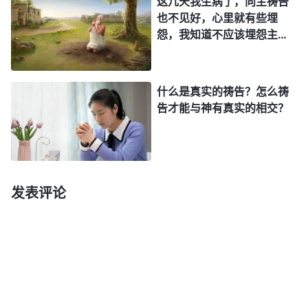
这几天我生病了，向主祷告
感觉到你的真心、真诚。如果跟人在一起说话、打交
大。但是很多时候，我却实
也不见好，心里就有些埋
行不出神的话，为此我也很
道、办事都是敷衍的话、官话、好听的话、奉承的
怨，我知道不应该埋怨主，
着急。请问，这个问题该怎
可又身不由己，请问临到病
话、不负责任的话、想象的话，或者根本就是讨好对
么解决呢？
痛该怎么经历呢？
方的话，这就没有一丁点儿实在的东西，一点诚心都
什么是真实的祷告？怎么祷
没有。无论跟谁相处都是这种方式，这样的人有没有
告才能与神有真实的相交？
诚实的心？这就不是诚实人。
——《话・卷三 末世基督座谈纪要・做诚实人才能活出真
正人的样式》
发表评论
人类被撒但败坏太深，丝毫不明白真理，所以对
什么样的人都得忍，我忍多少年了，你看我少什么了
吗？我都忍哪，我对什么人都得忍，我不硬来，我跟
他商量、交通，慢慢透话，让他知道，让他明白这个
道理，不管什么人我都这么对待。如果怎么商量都不