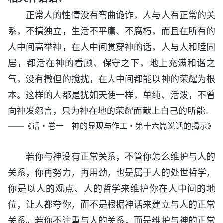
正常人的性情没有弯曲诡诈，人与人有正常的关
系，不搞独立，生活不平庸、不腐朽，而且在所有的
人中间高举神，在人中间贯穿神的话，人与人和睦同
居，都活在神的看顾、保守之下，地上充满和谐之
气，没有撒但的搅扰，在人中间都能以神的荣耀为根
本。这样的人都是犹如天使一样，单纯、活泼，不曾
向神发怨言，只为神在地的荣耀而献上自己的所能。
——《话・卷一 神的显现与作工・第十六篇说话的揭示》
若你与神没有正常关系，不管你怎么维护与人的
关系，你再努力，再用劲，也是属于人的处世哲学，
你是以人的观点、人的哲学来维护你在人中间的地
位，让人都夸你，而不是根据神话来建立与人的正常
关系。若你不注重与人的关系，而是维护与神的正常