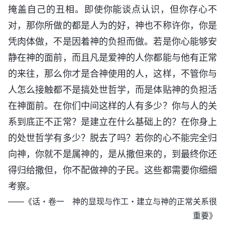
掩盖自己的丑相。即使你能谈点认识，但你存心不
对，那你所做的都是人为的好，神也不称许你，你是
凭肉体做，不是因着神的负担而做。若是你心能够安
静在神的面前，而且凡是爱神的人你都能与他有正常
的来往，那么你才是合神使用的人，这样，不管你与
人怎么接触都不是搞处世哲学，而是体贴神的负担活
在神面前。在你们中间这样的人有多少？你与人的关
系到底正不正常？是建立在什么基础上的？在你身上
的处世哲学有多少？脱去了吗？若你的心不能完全归
向神，你就不是属神的，是从撒但来的，到最终你还
得归给撒但，你不配做神的子民。这些都需要你细细
考察。
——《话・卷一 神的显现与作工・建立与神的正常关系很
重要》