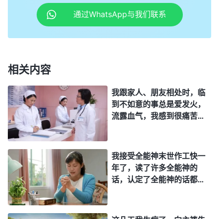
这里走不出来，你的生命就常常受亏损。
通过WhatsApp与我们联系
——《话・卷三 末世
基督
座谈纪要・进入真理实际最基本
的实行原则》
相关内容
两个人相处得来必须得交心，和谐配搭更需要交
心，有时与人相处虽然性格合不来，或者家庭环境、
我跟家人、朋友相处时，临
背景、经济条件也都不相当，但是如果两个人能交
到不如意的事总是爱发火，
流露血气，我感到很痛苦，
心，有什么事能互相敞开、沟通，没有谎言欺骗，能
我想寻求一下，到底该怎么
够把自己的心亮给对方，这样就能成为真正的朋友，
与人正常相处，活出正常人
这就是知心朋友。在他有难处的时候，也可能他谁也
性呢？
我接受全能神末世作工快一
不找就找你，哪怕你骂他一顿，他知道你的话是真实
年了，读了许多全能神的
的，因为他知道你是个诚实的人，你的心是真诚的。
话，认定了全能神的话都是
真理，也认识到只有经历神
你们能不能做这样的人呢？你们是不是这样的人？如
的话，实行神的话，才能脱
果不是，那你就不是
诚实人
。你跟人相处首先得让人
去败坏性情，生命逐步长