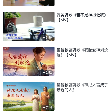
贊美詩歌《若不是神拯救我》
【MV】
5:50
基督教會詩歌《我願愛神到永
遠》【MV】
2:52
基督教會詩歌《神把人當成了
最親的人》
7:14