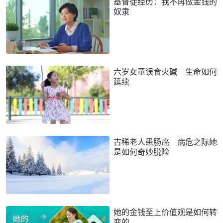
基督徒经历：我不再做金钱的
奴隶
六岁女童误食火碱 生命如何
延续
古稀老人患肠癌 病危之际她
是如何奇妙脱险
她的金钱至上价值观是如何转
变的