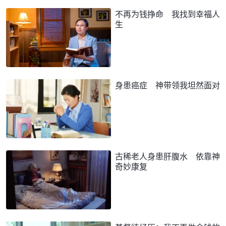
不再为钱挣命 我找到幸福人
生
身患癌症 神带领我坦然面对
古稀老人身患肝腹水 依靠神
奇妙康复