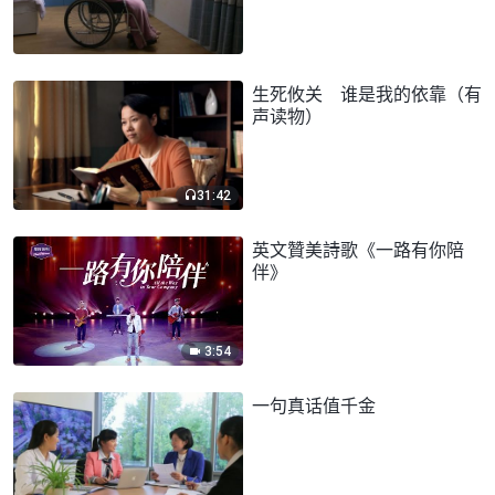
生死攸关 谁是我的依靠（有
声读物）
31:42
英文贊美詩歌《一路有你陪
伴》
3:54
一句真话值千金