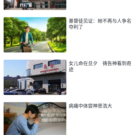
基督徒见证：她不再与人争名
夺利了
女儿命在旦夕 祷告神看到奇
迹
病痛中体尝神恩浩大