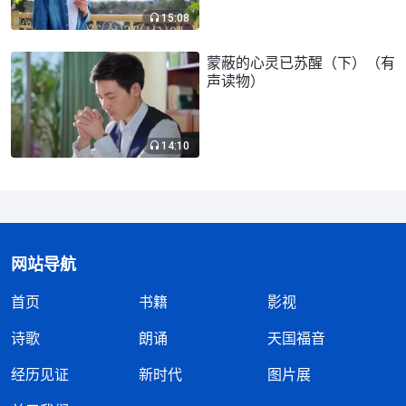
15:08
蒙蔽的心灵已苏醒（下）（有
声读物）
14:10
网站导航
首页
书籍
影视
诗歌
朗诵
天国福音
经历见证
新时代
图片展