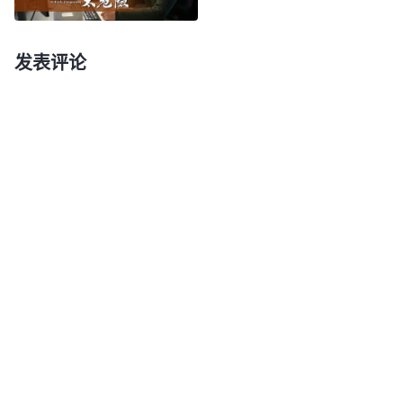
的本分这是最大的悖逆，这是罪大恶极的事。神用心
良苦，从万世以前就预定好你走到今天，给你这个使
发表评论
命，那这个使命是不是就是你的责任？是不是你这一
生活着的价值？如果神给你的使命你没完成，你活着
就失去价值、失去意义了，就等于白活了。
”
《话・卷
从神的话中我明白
三 末世基督座谈纪要・第三部分》
了，人无论在哪个时间尽什么本分这都是神命定好
的，我应该去接受，这是人的职责。可是我临到本分
因为怕肉体受苦就想推托，这是拒绝本分，是大逆不
道啊！神不强人所难，不赶鸭子上架，我刚开始传福
音有些缺少、不足也正常，在操练过程中有不懂的可
以去问，真尽到自己的责任了神就满意了。想想之前
我对待本分应付糊弄留下了亏欠，现在还能有机会做
讲道员我挺意外的，觉得自己真是不配，我不能再推