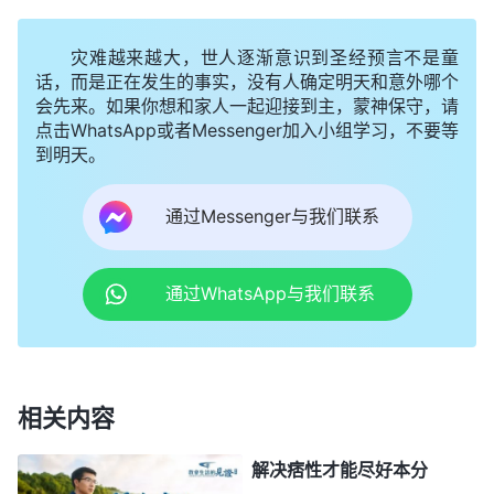
神的托付就是人的使命，这么理解就对了，信神的人
来到人世间就是来完成神托付的。如果你这辈子尽追
灾难越来越大，世人逐渐意识到圣经预言不是童
求升官发财过好日子，享受家庭团聚、享受名利地
话，而是正在发生的事实，没有人确定明天和意外哪个
会先来。如果你想和家人一起迎接到主，蒙神保守，请
位，你在社会上有地位了，家庭也显赫了，一家人平
点击WhatsApp或者Messenger加入小组学习，不要等
平安安的，但是神给你的使命你不搭理，你这辈子活
到明天。
得有价值吗？死了以后怎么跟神交账啊？你交不了
通过Messenger与我们联系
账，这是最大的悖逆，是最大的罪过！你们现在哪个
人在神家尽本分是偶然的？不管从什么背景里走出来
尽本分都不是偶然的，不是随便找几个信神的人就能
通过WhatsApp与我们联系
尽上这个本分的，这是神万世以前就命定好的。什么
是命定好的？细节是什么？就是在神的整个经营计划
当中，神早就计划好了，你来人间多少次，末世你生
相关内容
在哪个家族、哪个家庭里，你的家庭是什么条件，你
是男性还是女性，你有什么特长，你是什么文化，你
解决痞性才能尽好本分