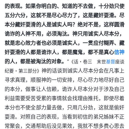
的表现。如果你明白的、知道的不去做，十分劲只使
五分六分，这就不是尽心尽力了，这是藏奸耍滑。尽
本分藏奸耍滑的人是诚实人吗？绝对不是，这样圆滑
诡诈的人神不用，必须淘汰。神只用诚实人尽本分，
就是忠心效力者也必须是诚实人，一贯应付糊弄、藏
奸耍滑的人都是诡诈人，都是魔鬼，都不是真心
信神
的人，都是被淘汰的对象。
”
《话・卷三 末世
基督
座谈
神的话谈到诚实人尽本分会在凡事上
纪要・第三部分》
寻求真理，顺服神的一切安排，尽心尽力地尽好自己
的本分，做事让人信赖，诡诈人尽本分对于涉及自己
利益需要受苦受累的事情就会找理由推托，即使尽着
本分也不使全部力量去做，只用几分劲，这就是偷奸
耍滑。对照自己的表现，当看到初信的弟兄姊妹不正
常聚会，交通帮助后没见果效，我就不想多费心思去