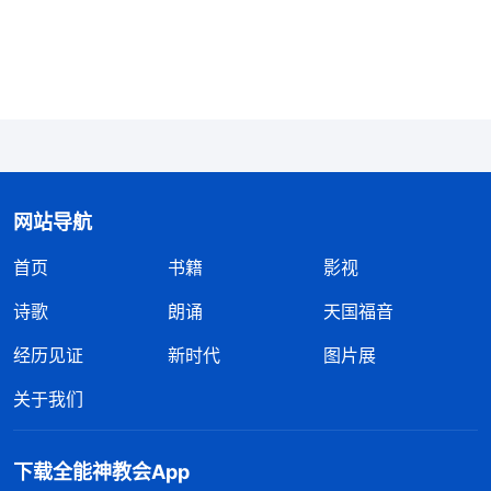
托本分了，我得放下肉体利益体贴神的心意。
后来，一个姊妹跟我聊天时谈到她临到本分总是
想推托，还没有更多的反省与认识，我想到自己也是
这样的情形，每次临到有难度的本分心里的第一个流
露就是想推托，不想让肉体受苦，我为什么会有这样
的表现呢？灵修时，我看到神的话：“
人没有经历神
网站导航
作工、没有明白真理以前，是撒但的本性在人里面当
首页
书籍
影视
家做主支配人。这个本性里具体是什么东西呢？比
如，你为什么要自私？你为什么要维护自己的地位？
诗歌
朗诵
天国福音
你为什么情感那么重？你为什么喜欢那些不义的东
经历见证
新时代
图片展
西、喜欢那些恶？你喜欢这些东西的根据是什么？这
关于我们
些东西是从哪里来的？你为什么能喜欢接受这些东
西？现在你们已经明白了，主要就是有撒但的毒素在
下载全能神教会App
人里面。撒但的毒素是什么？应该怎么表达？比如，