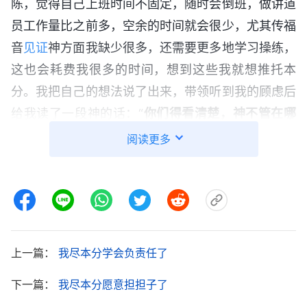
陈，觉得自己上班时间不固定，随时会倒班，做讲道
员工作量比之前多，空余的时间就会很少，尤其传福
音
见证
神方面我缺少很多，还需要更多地学习操练，
这也会耗费我很多的时间，想到这些我就想推托本
分。我把自己的想法说了出来，带领听到我的顾虑后
给我读了一段神的话：“
你们得看清楚，神不管在哪
个期间、哪个阶段作工作都需要一部分人来配合，这
阅读更多
部分人配合神的作工或者配合传福音这是神命定好
的。那神对命定好的每一个人是不是都有托付啊？每
个人都有使命，都有责任，都有托付。神给你托付你
就有这份责任，你就应该担起这份责任，这就是你的
本分。本分是什么？是神给你的使命。什么是使命？
上一篇：
我尽本分学会负责任了
（神的托付就是人的使命，人的一生就应该为神的托
下一篇：
我尽本分愿意担担子了
付而活，心里只有这个托付，不应该为其他而活。）