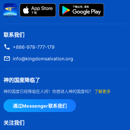
你若问‘人该怎么活着？人该为什么活着？’人都会回
答说‘人不为己，天诛地灭’，这一句话就把问题的根
源说出来了。撒但的哲学、逻辑已成为人的生命了，
人无论追求什么其实都是为自己，所以，人都是为自
联系我们
己活着。‘人不为己，天诛地灭’，这就是人的生命哲
+886-978-777-179
学，也代表人的本性。这句话已经成为败坏人类的本
info@kingdomsalvation.org
性了，就是败坏人类撒但本性的真实写照，撒但的本
性已完全成为败坏人类生存的根基，几千年来败坏人
神的国度降临了
类就是凭着撒但的这个毒素活到现在的。
”
《话・卷
“
人的肉体就
三 末世基督座谈纪要・怎样走彼得的路》
神的国度已经降临在人间！你想进入神的国度吗？
了解更多
像蛇一样，本质就是伤害人的性命，等到你肉体完全
通过Messenger联系我们
得逞的时候，也就是你断送性命的时候。肉体是属于
撒但的，它里面总有奢侈的欲望，总想为自己，总愿
关注我们
享福，贪享安逸，不着急不上火，无所事事，你满足