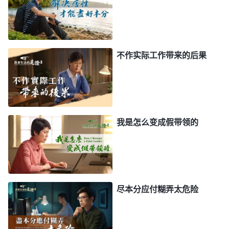
有什么样的口才，你是什么素质、什么长相，你多大
年龄来到神家开始尽本分，到什么时间尽什么本分，
一步一步神早就给你命定好了，在你还没有出生的时
候，在你前几世来人世间的时候，神就把你在最后这
不作实际工作带来的后果
一步作工中所要尽的本分都给你安排好了。这可不是
玩笑啊！你现在能在这儿听道都是神命定好的，这都
不是小事啊！另外，你长多高个儿，长相如何，眼睛
长什么样，是什么身材，身体状况怎样，你多大岁数
我是怎么变成假带领的
有哪些阅历，尽哪方面本分你能承担起来，你具备哪
方面素质、才干，这些神早就给你命定好了，绝不是
现在安排的。神早就给你命定好了，也就是说，神要
用你，在给你这个托付、给你这个使命之前，神就把
尽本分应付糊弄太危险
你这个人预备好了。所以说，你逃跑能行吗？你三心
二意能行吗？这都不行，这对不起神哪！人背叛自己