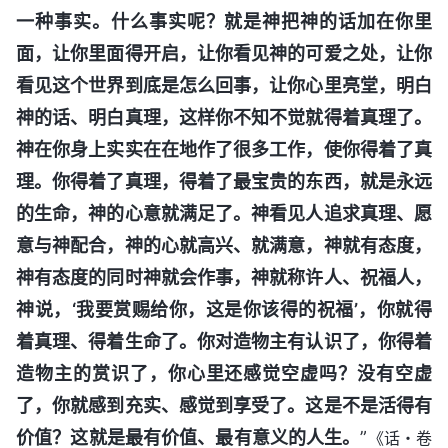
一种事实。什么事实呢？就是神把神的话加在你里
面，让你里面得开启，让你看见神的可爱之处，让你
看见这个世界到底是怎么回事，让你心里亮堂，明白
神的话、明白真理，这样你不知不觉就得着真理了。
神在你身上实实在在地作了很多工作，使你得着了真
理。你得着了真理，得着了最宝贵的东西，就是永远
的生命，神的心意就满足了。神看见人追求真理、愿
意与神配合，神的心就高兴、就满意，神就有态度，
神有态度的同时神就会作事，神就称许人、祝福人，
神说，‘我要赏赐给你，这是你该得的祝福’，你就得
着真理、得着生命了。你对造物主有认识了，你得着
造物主的赏识了，你心里还感觉空虚吗？没有空虚
了，你就感到充实、感觉到享受了。这是不是活得有
价值？这就是最有价值、最有意义的人生。
”
《话・卷