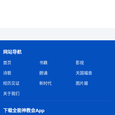
“我决定在教会尽本分。”我妈看我以本分为主就板着
脸对我说：“我养你这么大啥也指望不上，养你还不
如养条狗，狗我喂它，它还知道冲我摇摇尾巴呢，我
在你身上付出这么多，我得着啥了？你走吧，爱上哪
儿上哪儿去，我们家不养吃闲饭的！”听到这话我都
蒙了，“我只是信神，又没有干坏事，你就要把我给
撵出去？”我妈接着说：“你要是还坚持信神尽本分，
网站导航
这个家就散了，从今以后我就没有你这个女儿，你也
首页
书籍
影视
没有我这个妈，我就当白养你了！”听到这话，我心
诗歌
朗诵
天国福音
里特别痛苦，也很委屈，我妈之前信过神，她不是应
经历见证
新时代
图片展
该支持我吗？怎么还拦阻呢？我感觉眼前有两条路让
我选：一条路是信神尽本分，那我就得跟我妈断绝关
关于我们
系；另一条路就是满足情感不尽本分，那我就是背叛
神了。面对选择，我心里感到撕心裂肺的痛。我跟我
下载全能神教会App