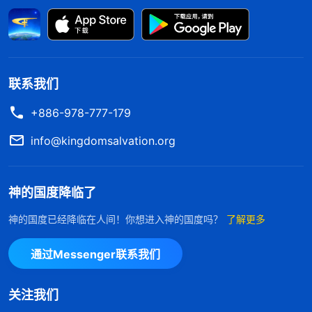
妈情感特别重，从小到大我妈都特别疼我，她自己舍
不得吃、舍不得穿，把最好的东西留给我，在我心里
我妈是最重要的人。但我也不能离开神啊，我的生命
是神赐给的，我的这口气息都是神给的，是神看顾保
联系我们
守我长大。从小到大我身体就不好，常常生病，如果
+886-978-777-179
没有神的看顾保守我早就死了，哪能活到现在！离开
我妈我起码能生活，但离开神我不就成行尸走肉了
info@kingdomsalvation.org
吗？活着还有什么意义啊？我知道我得选择信神，可
我要是这么选择的话，以后我是不是就没有妈了，也
神的国度降临了
没有这个温馨的家了？我痛苦极了，觉得我妈是在硬
神的国度已经降临在人间！你想进入神的国度吗？
了解更多
生生地逼我，为什么这两者就不能兼顾呢？为什么一
定要作出选择呢？这时，我想起以往看过的一段神的
通过Messenger联系我们
话：“
神在人身上所作的每一步工作，在外表看到的
好像是人在与人接触，好像是出于人的安排，或出于
关注我们