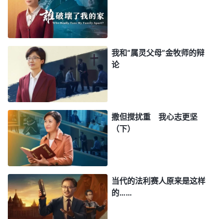
重，没有神的看顾保守人随时都会死亡。我觉得这个
疫情是神对我们的警示，这些年我随从世界潮流太多
的时间都被我浪费了，错过了很多尽本分得真理的机
会，这次我不想再错过了，如果我不趁着这仅有的时
我和“属灵父母”金牧师的辩
论
间多尽本分预备
善行
，落在灾难中后悔就晚了。这时
我想要尽本分的心越来越迫切，疫情解封后我就尽上
了浇灌新人的本分。
撒但搅扰重 我心志更坚
因为是在疫情期间，我在上网课，课程也不是很
（下）
多，我就边上课边尽本分，没想到却引起了我妈的不
满，因为我妈想让我在业余时间找一份兼职。一天晚
上，我妈气冲冲地问我：“我让你找工作这事你是咋
当代的法利赛人原来是这样
想的？”我说：“我还是打算尽点本分。”我妈很生气
的……
地说：“我不是不让你尽本分，你边上班边尽本分
呗，信神不能信得太实在，你别像我似的，啥都撇了