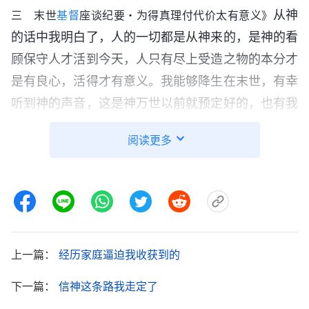
从神
三 末世
基督
座谈纪要・为得真理付代价太有意义》
的话中我明白了，人的一切都是从神来的，是神的看
顾保守人才活到今天，人只有尽上受造之物的本分才
是有良心，活得才有意义。我能够降生在末世，有幸
听到神的声音，这是神万世以前就预定好的，也有我
该尽的责任和使命。虽然我从小跟着爸妈信神，但我
阅读更多
没尽过本分，上大学后我想尽本分但又放不下学业和
前途，只是守规条地聚着会，心里与神的关系很疏
远。回想上学这几年我几乎都是跟外邦人打交道，慢
慢地我也随从邪恶潮流吃喝玩乐，吃喝神话语的时间
越来越少，而且变得越来越自私、诡诈，和不信神的
上一篇：
经历家庭逼迫我收获到的
人没什么区别了。我想到弟兄姊妹的交通，只有在尽
本分中经历神的话才能得着真理，生命不断有长进，
下一篇：
信神这条路我走定了
最终被神得着，如果不尽本分追求世界潮流那还怎么