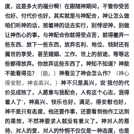
度，这是多大的福分啊！在跟随神期间，不管你受苦
也好、付代价也好，其实就是与神配合，神让怎么做
咱们听神的话，按着神的话去实行，别悖逆神，别做
让神伤心的事。与神配合你就得受点苦，就得撇弃一
些东西、放下一些东西，放弃名利、地位、钱财还有
属世的享受，甚至婚姻、工作、世上的前途，等等这
些都得放弃。你放弃这些东西了，神知不知道？神能
不能看得见？
（能。）
神看见了神会怎么作？
（神心
得安慰，神会高兴。）
神不只是高兴，说‘我付的代
价见成效了，人愿意与我配合，人有这个心志，我得
着人了’，神高兴、快乐也好，满足、得安慰也好，
神不是只有态度，他还要作事，还要看到他作工达到
的果效，不然神要求人就没有意义了。神对人的恩
待、对人的爱、对人的怜悯不仅仅是一种态度，也是