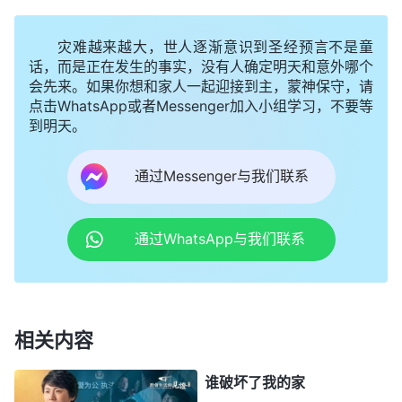
蒙拯救啊？
灾难越来越大，世人逐渐意识到圣经预言不是童
后来，我无意中又听到神话语
诗歌
《
时间错过不
话，而是正在发生的事实，没有人确定明天和意外哪个
会先来。如果你想和家人一起迎接到主，蒙神保守，请
会再来
》：“
醒吧，弟兄！醒吧，姊妹！我的日子不
点击WhatsApp或者Messenger加入小组学习，不要等
会耽延，时间就是生命，抓回时间就是抢救生命！时
到明天。
间不会太远！你们考大学考不上，可以再一再二地补
通过Messenger与我们联系
习，可是我的日子不再耽延。记住！记住！这是我的
良言相劝。世界的结局已展现在你们眼前，大灾难马
上来临，你们的生命要紧，还是你们的睡觉、你们的
通过WhatsApp与我们联系
吃喝穿衣重要？都是掂量的时候啦！
”
《话・卷一 神
听完这首歌
的显现与作工・基督起初的发表・第三十篇》
我意识到现在尽本分的时间不多了，就像自己考大学
相关内容
考不上我可以复读、补考，但神拯救人的机会只有一
次，错过了就再也没有了。又想到新冠疫情这么严
谁破坏了我的家