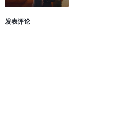
结果被清除了。”我心想：“一边追求世界一边信神那
不是脚踏两条船吗？这也不是真心信神啊！再说，撇
发表评论
家舍业和被清除那是两码事，你被清除是你自己作恶
多端死不悔改造成的。”于是我就对我妈说：“现在我
上课，要是再上班，哪还有时间尽本分啊？我不去上
班。”我妈就训斥我：“我发现我现在说啥你都不听，
我这不是为你好啊？”我说：“其他的事我都可以听你
的，就这件事不行。”我妈气得拿起我的电脑就给摔
了。当时我很委屈，不理解我妈为什么会发这么大的
脾气。之后，只要她知道我要出去聚会、尽本分就指
使我干活，有时我着急出去她就朝我发脾气，还骂
我。
一天，我妈问我：“你以后有什么打算？”我说：