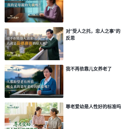
留下来处理善后工作这是合适的，因她是接待人员涉
及的工作范围比较小，安全隐患也小一些，这样做对
弟兄姊妹、对教会工作都有利。但是张丽在这件事上
根本不考虑教会利益，好几年了她还揪着这事不放，
对“受人之托，忠人之事”的
反思
论断带领安排得不合适，还说以后再也不离开家尽本
分了。我结合她不信派的表现交通帮助她，她不但对
自己没有丝毫的认识反而越来越反感、疏远我，认为
我是在有意针对她、定罪她。她常常钻人钻事辖制
我不再依靠儿女养老了
人，给弟兄姊妹带来伤害、搅扰。张丽这些年虽然撇
家舍业尽本分，但在神摆设的环境中丝毫不从神领
受，钻人钻事、不接受真理，流露的都是厌烦真理、
仇恨真理的性情，给教会工作带来的都是搅扰，就是
尊老爱幼是人性好的标准吗
神作工显明出来的不信派，应该尽早清理出去。
后来，小区带领又来信让我尽快把张丽不信派的