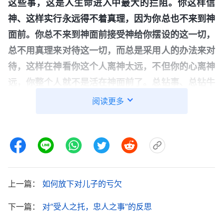
这些事，这是人生命进入中最大的拦阻。你这样信
神、这样实行永远得不着真理，因为你总也不来到神
面前。你总不来到神面前接受神给你摆设的这一切，
总不用真理来对待这一切，而总是采用人的办法来对
待，这样在神看你这个人离神太远，不但你的心离神
远，你整个人就不是活在神面前了。总钻事、总钻牛
角尖的人在神看就是这样。有的人伶牙俐齿、思维敏
阅读更多
捷，他觉得‘我能说会道，在人中间大家都挺羡慕、
佩服我，也都挺高看我，一般人都服我’，这有用
吗？你在人中间的威信是树立起来了，但是你在神面
前的表现神并不悦纳，神说你这人是个不信派，你是
仇视真理的人。你在人中间八面见光，很会处事，跟
上一篇：
如何放下对儿子的亏欠
什么人都能处得来，对什么事都有办法处理、摆平，
下一篇：
对“受人之托，忠人之事”的反思
就是不来到神面前寻求真理解决，这样的人就很麻