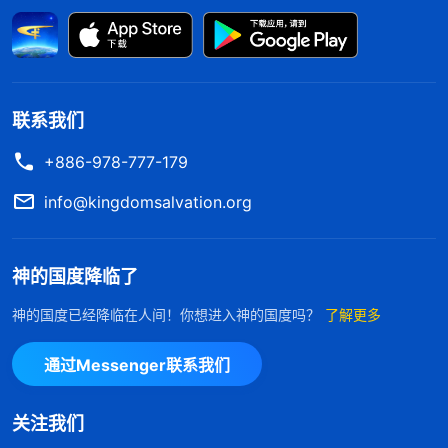
感看得特别重要，放在第一位，他是喜爱真理的人
吗？肯定不是。情感的实质是什么？就是败坏性情的
一种。情感的表现用几个词形容，那就是偏袒、袒
护，维护肉体关系，没有公正，这就是情感。人有情
联系我们
感，凭情感活着，容易带来什么后果？神为什么最厌
+886-978-777-179
憎人的情感？有些人总受情感辖制，实行不出真理，
info@kingdomsalvation.org
想顺服神也达不到，就在情感上受煎熬，有许多人明
白真理也实行不出来，也是因为受情感辖制。
”
《话・
神的国度降临了
神话语的揭
卷三 末世基督座谈纪要・什么是真理实际》
示使我认识到，我一直袒护张丽主要就是因为我活在
神的国度已经降临在人间！你想进入神的国度吗？
了解更多
情感中了。我明明看出张丽一些不信派的表现，也看
通过Messenger联系我们
到她搅扰教会工作、辖制弟兄姊妹，但想到她曾经帮
助过我，我身体不好她还照顾我，比我姐姐对我还
关注我们
好，我要是把她不信派的表现写上去，她一旦被清除