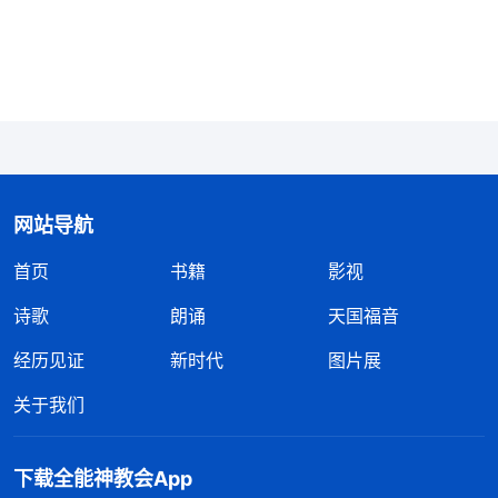
这段时间活得太痛苦了，我明知道张丽就是不信派，
可我担心她知道是我反映她的问题说我没良心，就迟
迟不愿意把她不信派的表现写出来，我也知道这样不
合你心意，可我又胜不过去。神哪，求你带领我能实
行真理。”灵修时，我看到神的话：“
败坏人类都有情
感，都常常受情感辖制不能顺服神，也常常受情感辖
网站导航
制不能按真理原则办事，要达到顺服神必须得解决情
首页
书籍
影视
感的问题。……情感的特征是什么？肯定不是正面
的，就是注重肉体的关系，满足肉体的喜好。偏袒、
诗歌
朗诵
天国福音
护短、溺爱、娇惯、纵容，这些都是属情感的东西。
经历见证
新时代
图片展
有的人特别重情感，无论临到什么事都凭情感对待，
关于我们
心里明知不对也做不到公事公办，更做不到按原则办
事。总受情感辖制，这样能实行出真理吗？太不容易
下载全能神教会App
了！有许多人实行不出真理就卡在情感上了，他把情