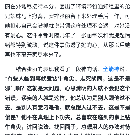
丽在外地尽接待本分，因出了环境带领通知组里的弟
兄姊妹马上撤离，安排张丽留下来处理善后工作，可
她担心自己会被抓就说带领这样处理不合适，对她没
有爱心。这件事都时隔几年了，张丽每次和我提起情
绪都特别激动，说这件事伤透了她的心，从那以后她
再也不离开家尽本分了。
结合张丽的表现我看了一段神的话。
全能神
说：
“
有些人临到事就爱钻牛角尖、走死胡同，这是不是
邪门啊？这就是大问题。心思清明的人就不会犯这个
错误，谬妄的人就是这样，他总认为是别人跟他过不
去、是别人有意刁难他，就总跟人过不去，这是不是
偏差？他不在真理上下功夫，总喜欢在临到的事上钻
牛角尖，讨回说法、找回面子，总想用人的办法对待