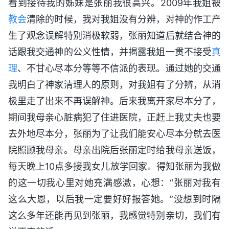
看到接待我的姊妹是张丽我很高兴。2009年我姐被
教会
清除的时候，我对我姐没有分辨，对神的作工产
生了观念误解特别消极软弱，张丽知道后就结合神的
话跟我交通神的公义性情，并揭露我姐一贯不接受
真
理
、不甘心尽本分等等不信派的表现。通过她的交通
我明白了神家清理人的原则，对我姐有了分辨，从消
极里走了出来不再误解神。后来我离开家尽本分了，
期间我母亲心脏病犯了住进医院，正赶上我丈夫也要
去外地尽本分，张丽为了让我们能安心尽本分就去医
院照顾我母亲。母亲出院后张丽定时给我母亲送饭，
每天晚上10点多接我女儿放学回家。得知张丽为我做
的这一切我心里对她充满感激，心想：“张丽对我有
这么大恩，以后我一定要好好报答她。”没想到时隔
这么多年还能再见到张丽，我感觉特别亲切，我们有