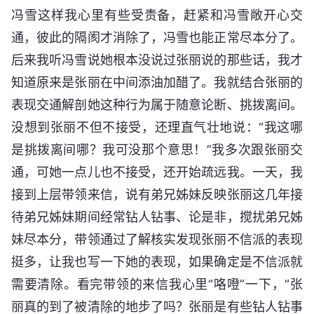
冯雪这样我心里有些受责备，赶紧和冯雪敞开心交
通，彼此的隔阂才消除了，冯雪也能正常尽本分了。
后来我听冯雪说她根本没说过张丽说的那些话，我才
知道原来是张丽在中间添油加醋了。我就结合张丽的
表现交通解剖她这种行为属于随意论断、挑拨离间。
没想到张丽不但不接受，还理直气壮地说：“我这哪
是挑拨离间哪？我可没那个意思！”我多次跟张丽交
通，可她一点儿也不接受，还开始疏远我。一天，我
接到上层带领来信，说有弟兄姊妹反映张丽这几年接
待弟兄姊妹期间经常钻人钻事、论是非，搅扰弟兄姊
妹尽本分，带领通过了解核实发现张丽不信派的表现
挺多，让我也写一下她的表现，如果确定是不信派就
需要清除。看完带领的来信我心里“咯噔”一下，“张
丽真的到了被清除的地步了吗？张丽是有些钻人钻事