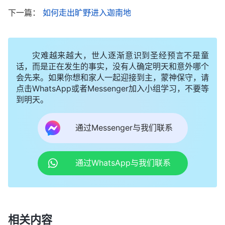
神与抵挡神的人彻底地显明出来了，这是神作工的奇
下一篇：
如何走出旷野进入迦南地
妙智慧。就如犹太教的祭司长、文士和法利赛人，他
们认为要来的弥赛亚肯定出生在皇宫，有君王的相
灾难越来越大，世人逐渐意识到圣经预言不是童
貌，仪表堂堂、气宇轩昂，有高大的形像，但当他们
话，而是正在发生的事实，没有人确定明天和意外哪个
得知主耶稣出生在木匠的家庭，相貌平凡，在拿撒勒
会先来。如果你想和家人一起迎接到主，蒙神保守，请
点击WhatsApp或者Messenger加入小组学习，不要等
长大时，就认为主耶稣与预言中弥赛亚来作王大不相
到明天。
同，再加上主耶稣作的工与旧约律法不相同，他们就
把主耶稣当成普通人对待。甚至当法利赛人看到很多
通过Messenger与我们联系
犹太百姓都听主耶稣讲道时，他们为了保住自己的地
位、饭碗，公然大肆造谣、亵渎、毁谤、定罪主耶
通过WhatsApp与我们联系
稣，最终还联合罗马政府把主耶稣钉在了十字架上，
触犯了神的性情，遭到了神的咒诅与惩罚。从中看到
主耶稣普通、平凡的形像就把法利赛人仇恨真理的本
相关内容
性彻底显明出来了。而那些真心
信神
、渴慕真理的