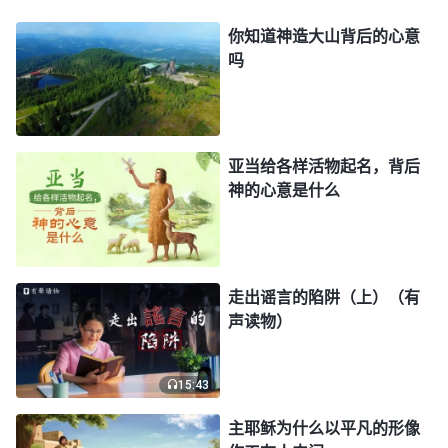
人，他们不在乎主耶稣外表的形像是否高大，而是注
你知道神造大山背后的心意
重从主耶稣的作工、说话中寻求真理，他们认出了神
吗
的声音，认定主耶稣是主，是神，都归回到神面前，
接受主耶稣的带领与牧养。就如彼得从主耶稣所传的
道、所揭示的奥秘，以及主对人提出的要求中认识到
亚当给各样活物起名，背后
这些话是出于神的，认出了主耶稣就是要来的弥赛
神的心意是什么
亚，跟随了主，得着了主的亲自牧养浇灌。这时我才
明白，原来主耶稣以普通、平凡的形像作工在人中
间，是为了拯救那些真心信神、跟随神的人，同时也
走出谣言的陷阱（上）（有
显明、定罪那些不喜爱真理、不真心信神的人。如果
声读物）
主耶稣出身高贵，有帝王之相，气宇轩昂、高大气
派，都合人的观念想象，这样义人与恶人就没法显
15:43
明，宗教界和罗马政府就不会逼迫主耶稣了，那主耶
主耶稣为什么以平凡的形像
稣钉十字架救赎全人类的工作就没法完成。这就看到