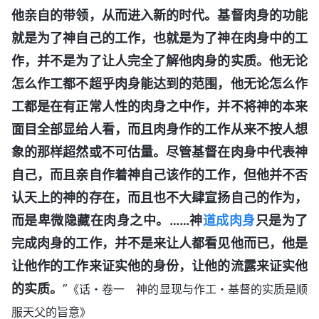
他亲自的带领，从而进入新的时代。基督肉身的功能
就是为了神自己的工作，也就是为了神在肉身中的工
作，并不是为了让人完全了解他肉身的实质。他无论
怎么作工都不超乎肉身能达到的范围，他无论怎么作
工都是在有正常人性的肉身之中作，并不将神的本来
面目全部显给人看，而且肉身作的工作从来不按人想
象的那样超然或不可估量。尽管基督在肉身中代表神
自己，而且亲自作着神自己该作的工作，但他并不否
认天上的神的存在，而且也不大肆宣扬自己的作为，
而是卑微隐藏在肉身之中。……神
道成肉身
只是为了
完成肉身的工作，并不是来让人都看见他而已，他是
让他作的工作来证实他的身份，让他的流露来证实他
的实质。
”
《话・卷一 神的显现与作工・基督的实质是顺
服天父的旨意》