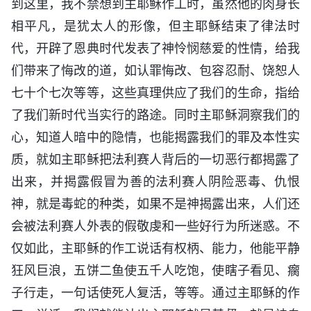
到这里，我不禁想到主耶稣作工时，虽然他的肉身长
相平凡，是犹太人的形像，但主耶稣结束了律法时
代，开辟了恩典时代发表了神怜悯慈爱的性情，给我
们带来了悔改的道，如认罪悔改、包容忍耐、饶恕人
七十个七次等等，这些真理供应了我们的生命，指给
了我们新时代当实行的路途。同时主耶稣洞察我们的
心，知道人暗中的隐情，也能揭露我们的罪及本性实
质，就如主耶稣把法利赛人背后的一切恶行都揭露了
出来，并揭露假冒为善的法利赛人阴险恶毒、仇恨
神，就是毒蛇的种类，如果不是神揭露出来，人们还
会被法利赛人外表的假敬虔和一些好行为所迷惑。不
仅如此，主耶稣的作工说话有权柄、能力，他能平静
狂风巨浪，五饼二鱼使五千人吃饱，使瞎子看见、瘸
子行走，一句话使死人复活，等等。通过主耶稣的作