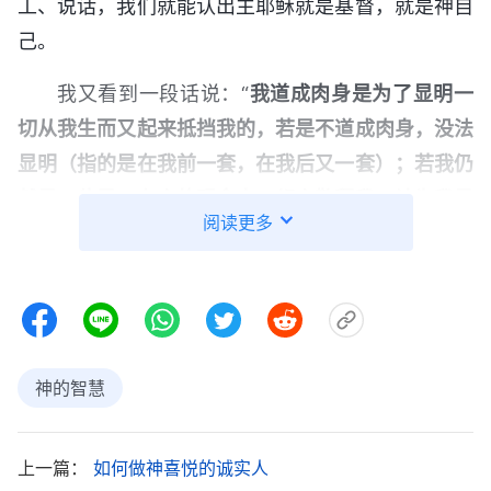
工、说话，我们就能认出主耶稣就是基督，就是神自
己。
我又看到一段话说：“
我道成肉身是为了显明一
切从我生而又起来抵挡我的，若是不道成肉身，没法
显明（指的是在我前一套，在我后又一套）；若我仍
然是一位灵，在人的观念中，都来敬拜我，认为我是
阅读更多
无形无像的、高不可攀的神……若是长相与众不同，
那就麻烦了，人人都来敬拜我，都能从人的观念中认
识我，不能为我作那美好的
见证
。所以，我就取了今
天的形像，一点不难理解，应人人都从人的观念当中
走出来，不要中了撒但的诡计。
”
《话・卷一 神的显
神的智慧
从中我明白了主耶稣以平
现与作工・第九十一篇说话》
凡形像作工的另一方面意义，就是借着肉身的普通、
上一篇：
如何做神喜悦的诚实人
平凡将一切真信与假信，喜爱真理与仇恨真理，顺服