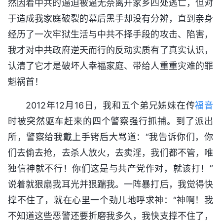
然因着中共的逼迫被逼无奈离开家乡四处逃亡，但对
于造成我家庭破裂的幕后黑手却没有分辨，直到亲身
经历了一次牢狱生活与中共不择手段的攻击、陷害，
我才对中共政府逆天而行的反动实质有了真实认识，
认清了它才是破坏人幸福家庭、带给人重重灾难的罪
魁祸首！
2012年12月16日，我和五个弟兄姊妹在传
福音
时被突然驱车赶来的四个警察强行抓捕。到了派出
所，警察给我戴上手铐后大骂道：“我告诉你们，你
们去偷去抢，去杀人放火，去卖淫，我们都不管，唯
独信神就不行！你们这是与共产党作对，就该打！”
说着就狠扇我耳光并狠踹我。一阵暴打后，我觉得快
撑不住了，就在心里一个劲儿地呼求神：“神啊！我
不知道这些恶警还要折磨我多久，我快支撑不住了，