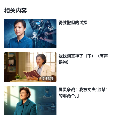
看她叫不叫！”另一恶警拿电棍朝我的大腿上猛击。
顿时，剧烈的疼痛锥心刻骨，疼得我一下子摔倒在
相关内容
地，头撞在了墙上，血立即从头上流了出来。这帮恶
得胜撒但的试探
警指着我吼叫：“别装了，站起来！给你三分钟，如
果不站起来，老子还要打，你想装死！”但无论恶警
怎么喊叫，我真的动不了了，最后恶警又朝我狠踢了
一阵才罢休。
我找到真神了（下）（有声
读物）
面对恶警惨无人道的折磨，我实在撑不住了，便
迫切地向神祷告：“全能神啊！我快要撑不住了，愿
你加给我信心和力量。”在极度痛苦时，我想起一首
19:39
神话语诗歌：“
你信神就得将心交在神面前，你将你
属灵争战：我被丈夫“监禁”
的心献上摆在神的面前，那你在熬炼中定能不否认
的那两个月
神、不离开神，……到有一天神的试炼突然临到你的
时候，你不仅能站在神的一边，而且能为神作出见