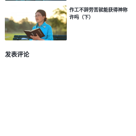
证，那时你就如约伯，又如彼得。你为神作了见证你
作工不辞劳苦就能获得神称
就是真实爱神的人，你就是甘心舍命的人，你就是神
许吗（下）
的见证人，是神所喜爱的人。经历熬炼的爱才坚强不
脆弱，无论神什么时候试炼，如何试炼你，你都能将
自己的生命置于身外，能甘心为神舍掉一切，甘心为
发表评论
神忍受一切，那你的爱就纯洁了，你的信也有实际
了，那时你才是一个真正的神所爱的人，才是一个真
正的被神成全的人。
”
《话・卷一 神的显现与作工・经
神的开启使我明白了神的心意，
历熬炼才有真实的爱》
也给了我无穷的信心和力量。我又向神祷告：“神
啊！相信今天临到的一切都有你的许可，更有你的美
意，借着恶魔的表演我才看清了中共体制下的执法机
构就是暴力机构，但我不会向他们屈服，只愿把心交
给你，站在你一边。神啊！我知道只有经历这样的试