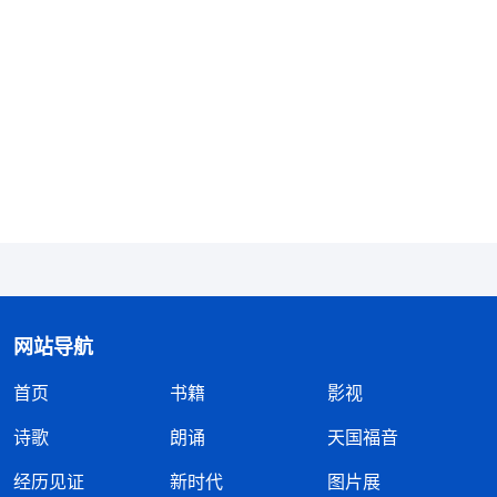
炼熬炼才能使我爱你的心更加坚强，如果今天撒但要
置我于死地，我也绝无怨言，能为你作见证这是我一
个受造之物的荣幸，以前我没尽好本分，亏欠你太
多，今天有机会能为你死也是最有意义的，我愿顺
服。”祷告后，我心里很受感动，觉得能因着跟随神
受这苦，这是太有意义的事，就是死了也值得！
大概过了十几分钟，一个女警过来把我扶了起
来，假惺惺地说：“看你这把年纪了，孩子都上大学
了，你受这苦值不值啊？你说了马上就可以出去。”
网站导航
她见我没反应，又继续说道：“你是当妈的呀，你得
首页
书籍
影视
为你的儿子考虑一下，现在咱们是在共产党的地盘生
活，中共政府反对、镇压一切宗教信仰，尤其最恨你
诗歌
朗诵
天国福音
们这些信全能神的，你非要跟政府对着干，你就不怕
经历见证
新时代
图片展