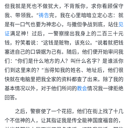
但我就是死也不做犹大，不背叛你，求你看顾保守
我、带领我。”
祷告
完，我在心里暗暗立定心志：就
是有一口气也要为神忠心，与撒但争战到底，站住
见
证
满足神！过后，一警察搜出我身上的二百三十元
钱，狞笑着说：“这钱是赃物，该充公。”说着就把钱
塞进自己的口袋据为己有。随后，他们便开始审问我
们：“你们是什么地方的人？叫什么名字？是谁派你
们到这里来的？”当得知我的姓名、地址后，他们很
快就在电脑里把我全家的资料都查了出来。除了我的
基本情况以外，对于他们所问的
教会
情况我一律拒绝
回答。
之后，警察使了一个花招，他们在街上找了十几
个不信神的人，让其指证我是传全能神国度福音的，