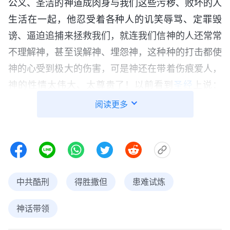
公义、圣洁的神道成肉身与我们这些污秽、败坏的人
生活在一起，他忍受着各种人的讥笑辱骂、定罪毁
谤、逼迫追捕来拯救我们，就连我们信神的人还常常
不理解神，甚至误解神、埋怨神，这种种的打击都使
神的心受到极大的伤害，可是神还在带着伤痕爱人，
神的性情太伟大、太尊贵了！以前看到
圣经
上说：
“
因为人子在他降临的日子，好像闪电从天这边一闪
阅读更多
直照到天那边。只是他必须先受许多苦，又被这世代
弃绝。
”
今天才看见这话确实在应验！
（路17:24-25）
想到这里，我心里很难受，为自己以往不体贴神的心
意而懊悔……没等我回过神儿来，警察就把一个写着
中共酷刑
得胜撒但
患难试炼
“邪教”的牌子挂在了我的脖子上，给我照相，接着又
勒令我蹲下用手指着福音资料照几张相，我的腿疼痛
神话带领
难忍难以下蹲。就在这时，我的手机突然响了，我心