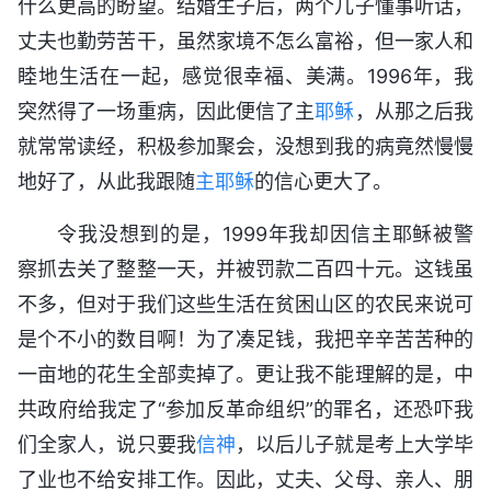
什么更高的盼望。结婚生子后，两个儿子懂事听话，
丈夫也勤劳苦干，虽然家境不怎么富裕，但一家人和
睦地生活在一起，感觉很幸福、美满。1996年，我
突然得了一场重病，因此便信了主
耶稣
，从那之后我
就常常读经，积极参加聚会，没想到我的病竟然慢慢
地好了，从此我跟随
主耶稣
的信心更大了。
令我没想到的是，1999年我却因信主耶稣被警
察抓去关了整整一天，并被罚款二百四十元。这钱虽
不多，但对于我们这些生活在贫困山区的农民来说可
是个不小的数目啊！为了凑足钱，我把辛辛苦苦种的
一亩地的花生全部卖掉了。更让我不能理解的是，中
共政府给我定了“参加反革命组织”的罪名，还恐吓我
们全家人，说只要我
信神
，以后儿子就是考上大学毕
了业也不给安排工作。因此，丈夫、父母、亲人、朋