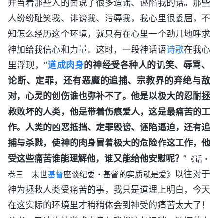
并当着那些人的面说了很多造谣、诬陷我的话。那些
人纷纷耻笑我、诽谤我、污辱我，我心里很委屈，不
知怎么经历这个环境，就只有在心里一个劲儿地呼求
神加给我信心和力量。这时，一段神话语
诗歌
在我心
里浮现，“
道成肉身
的神经受各种人的讥笑、辱骂、
论断、定罪，还有恶魔的追捕、宗教界的弃绝与敌
对，心灵的创伤谁也弥补不了。他是以极大的忍耐拯
救败坏的人类，他是带着伤痕爱人，这是最痛苦的工
作。人类的凶恶抵挡、定罪毁谤、诬陷逼迫，还有追
捕与杀戮，使神的肉身冒着极大的危险作这工作，他
受这些痛苦谁能理解他，谁又能给他安慰呢？
”
《话・
以往对于
卷三 末世
基督
座谈纪要・基督的实质就是爱》
神为拯救人类受痛苦的事，我只是道理上明白，今天
在这实际的环境里才稍稍体会到神受的痛苦太大了！