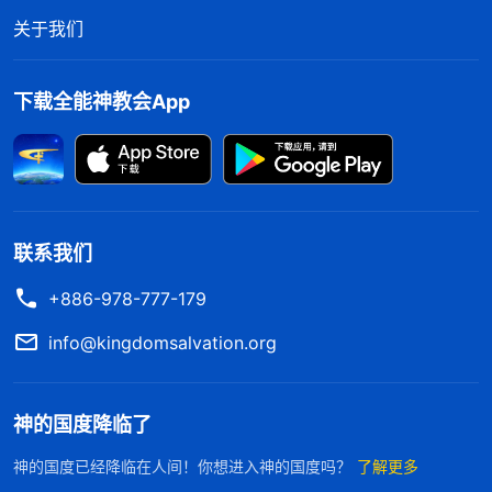
牵连你家几代人？到时候你的父母、丈夫都要受连
关于我们
累，甚至你的儿子、孙子以后也别想当兵、提干、考
公务员了，就是当保安也没人用，你想让你儿子长大
下载全能神教会App
后卖苦力，跟你一样去打零工过穷日子吗？”就在撒
但施行诡计时，神的话在我脑海里闪现，“
整个宇宙
的每一件事，无一不是我说了算，什么事不是在我手
中？我怎么说就怎么成，人，谁能改变我的心志
呢？
”
联系我们
《话・卷一 神的显现与作工・神向全宇的说话・第
神的话使我识破了撒但的诡计，意识到他们是
一篇》
+886-978-777-179
在用孩子的前途来要挟我，但我知道我们人的命运不
info@kingdomsalvation.org
在自己的手中，也不在他们的手中，而是在神的手中
掌管，孩子以后做什么工作、生活穷富也都是神说了
神的国度降临了
算。想到这些，我心里丝毫不受他们的辖制，神话语
的引领使我真实地感受到神与我同在，神在保守着
神的国度已经降临在人间！你想进入神的国度吗？
了解更多