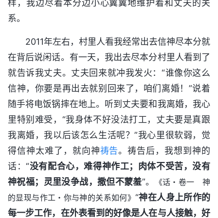
样，我边尽着本分边小心翼翼地维护着和丈夫的关
系。
2011年左右，村里人看我经常出去信神尽本分就
在背后说闲话。有一天，我出去尽本分村里人看到了
就告诉我丈夫。丈夫回来就冲我发火：“谁像你这么
信神，你要是再出去就别回来了，咱们离婚！”说着
随手将电饭锅摔在地上。听到丈夫要和我离婚，我心
里特别难受，“我身体不好没法打工，丈夫要是真跟
我离婚，我以后该怎么生活呢？”我心里很软弱，觉
得信神太难了，就向神
祷告
。祷告后，我想到神的
话：“
没有配合心，难得神作工；肉体不受苦，没有
神祝福；灵里没争战，撒但不蒙羞
”。
《话・卷一 神
“
神在人身上所作的
的显现与作工・你与神的关系如何》
每一步工作，在外表看到的好像是人在与人接触，好