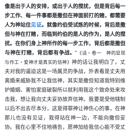
像是出于人的安排，或出于人的搅扰，但是背后每一
步工作、每一件事都是撒但在神面前打的赌，都需要
人为神站住
见证
。就像约伯受试炼的时候，背后是撒
但与神在打赌，而临到约伯的是人的作为，是人的搅
扰。在你们身上神所作的每一步工作，背后都是撒但
与神在打赌，背后都有争战。
”
《话・卷一 神的显现
神的话让我明白了，丈
与作工・爱神才是真实的信神》
夫对我的逼迫这是一场属灵的争战，外表看是丈夫用
离婚来威胁我不让我信神，其实是撒但知道我特别维
护婚姻、害怕家庭破裂所以就利用我这个致命处来攻
击我，想让我向丈夫妥协放弃信神。我要是受他辖制
以后不出去尽本分，这是得罪神让神伤心的事，在神
那儿也没有见证，我得站在神一边，不能向撒但妥
协。我在心里不住地祷告，愿神加给我信心能不受丈