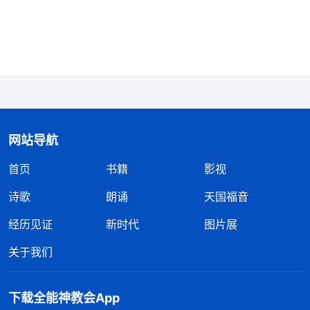
靠，只有与我走入婚姻的那个人才是我一生的依
靠。’在这种思想观点的驱使之下，很多人把婚姻看
得很重要，认为有了婚姻就有了稳定的生活，有了婚
姻就有了避风的港湾，也有了倾诉的对象。……有些
人走入婚姻之后就准备好使上浑身的劲为婚姻的幸福
打拼、奋斗、卖命。有的是拼命地赚钱养家、拼命地
网站导航
吃苦，当然有更多的人是把自己一生的幸福寄托在了
首页
书籍
影视
自己的伴侣身上，他们认为自己这一生是否幸福快乐
就在乎自己的伴侣怎么样，是不是一个好人，是不是
诗歌
朗诵
天国福音
一个与自己性格、志趣相投的人，是不是一个会赚
经历见证
新时代
图片展
钱、会持家的人，是不是一个在未来能让自己衣食无
关于我们
忧，能给自己一个幸福、安定、美满家庭的人，是不
是能在自己临到任何痛苦患难、失败挫折的时候让自
下载全能神教会App
己心里得到安慰的那个人。为了验证这些，他们在与