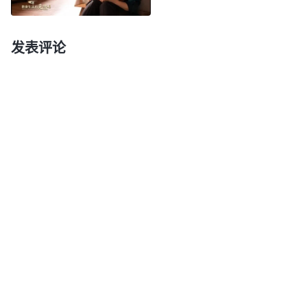
活它。你们不比飞鸟贵重得多吗？
”
神的话
（太6:26）
给了我信心，天上的小鸟不种也不收都能存活，那不
发表评论
是神滋养供应它们生存吗？很多离家尽本分的弟兄姊
妹都是一个人生活，也没有哪个人缺衣少食。神在供
应着人的一切，我以后的生活也在神的手中，神是我
的依靠。想到这些，我不那么担心了。第二天一大早
我准备和丈夫离婚，没想到他去干活了。后来，他又
几次用离婚威胁我让我放弃信神尽本分，但有了神话
语作根基我不像以前那么受辖制了。
直到2023年4月份，我看到神交通关于对待婚姻
方面的话题才对自己对待婚姻的错谬观点有了些认
识。我看到神的话：“
有些人走进婚姻之后他就认为
什么呢？‘我这一生就这么定了，就注定跟这个人生
活一辈子了。父母、长辈、朋友都不是我一生的依