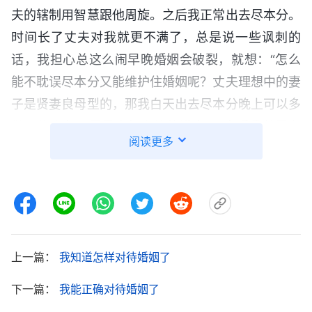
夫的辖制用智慧跟他周旋。之后我正常出去尽本分。
时间长了丈夫对我就更不满了，总是说一些讽刺的
话，我担心总这么闹早晚婚姻会破裂，就想：“怎么
能不耽误尽本分又能维护住婚姻呢？丈夫理想中的妻
子是贤妻良母型的，那我白天出去尽本分晚上可以多
做一些家务，尽最大努力让他满意。”之后我总是在
阅读更多
尽本分之前就把家里的活儿做完，把家里收拾干净。
为了讨好丈夫，我经常给他做好吃的，总是顺着他说
话，有时候他发火说两句难听话我也忍着不跟他争
吵，就是为了让他看到我好的一面别拦阻我信神，别
跟我离婚。
上一篇：
我知道怎样对待婚姻了
一次，我尽完本分已经是晚上七点了，走在回家
下一篇：
我能正确对待婚姻了
的路上我心里忐忑不安。一进屋，丈夫翘着二郎腿阴