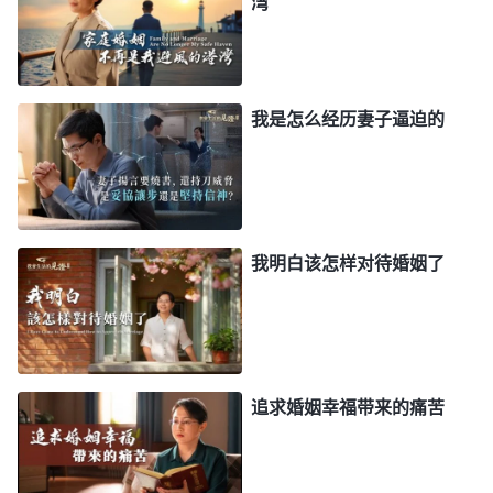
湾
神的话让我明白了，神把我带到这个世上不是让
中》
我来满足丈夫为丈夫而活的，也不是为了维护幸福美
满的小家庭而活的，而是让我尽到一个受造之物的本
分，这是我来到这个世上的使命和职责。可我把维系
我是怎么经历妻子逼迫的
家庭当成了我的人生目标，为了家庭不破裂我在丈夫
面前低三下四、委曲求全甚至想放弃本分，这样做虽
然维护住了家庭但失去了尽本分得真理的机会，最终
不能蒙拯救，这样值得吗？想到这儿我跟丈夫说：
我明白该怎样对待婚姻了
“你不让我信神尽本分我做不到，你非要离婚我也没
办法。”他看我态度挺坚决，生气地说：“那就离！明
天早上就去民政局办手续！”那晚我一宿没睡。想到
离婚后我没了依靠，以后的生活该怎么办呀？痛苦
追求婚姻幸福带来的痛苦
中，我想到主
耶稣
说的：“
你们看那天上的飞鸟，也
不种，也不收，也不积蓄在仓里，你们的天父尚且养