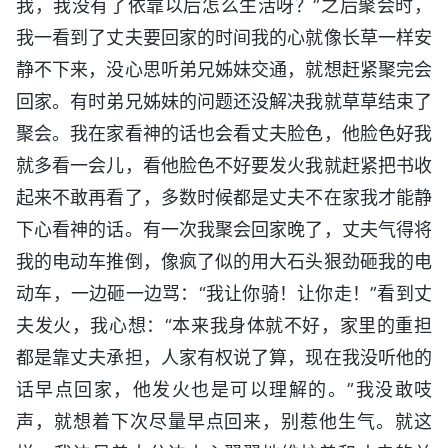
我，我没有了依靠以后怎么生活呀？”之后聚会时，
我一看到了丈夫要回家的时间我的心就像长草一样安
静不下来，没心思听弟兄姊妹交通，就想赶紧聚完会
回家。有时弟兄姊妹的问题还没解决我就草草结束了
聚会。我在家看神的话也会看丈夫脸色，他脸色好我
就多看一会儿，看他脸色不好要发火我就赶紧把书收
起来不敢再看了，多数时候都是丈夫不在家我才能静
下心看神的话。有一次我聚会回家晚了，丈夫气得将
我的电动车推倒，像疯了似的用大石头狠劲砸我的电
动车，一边砸一边骂：“我让你骑！让你走！”看到丈
夫发火，我心想：“本来我身体就不好，家里的重担
都是靠丈夫承担，人家有权说了算，现在我没听他的
话早点回家，他发火也是可以理解的。”我没敢吱
声，就想着下次尽量早点回来，别惹他生气。就这