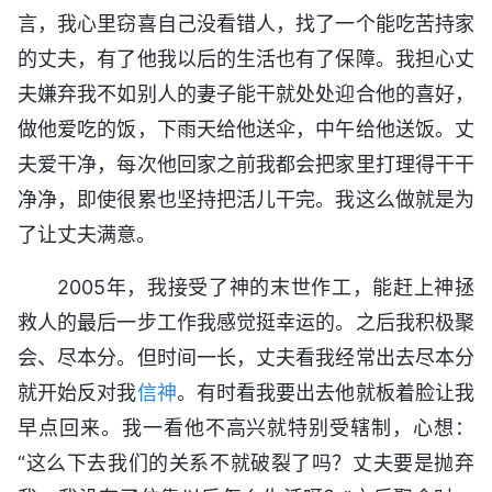
言，我心里窃喜自己没看错人，找了一个能吃苦持家
的丈夫，有了他我以后的生活也有了保障。我担心丈
夫嫌弃我不如别人的妻子能干就处处迎合他的喜好，
做他爱吃的饭，下雨天给他送伞，中午给他送饭。丈
夫爱干净，每次他回家之前我都会把家里打理得干干
净净，即使很累也坚持把活儿干完。我这么做就是为
了让丈夫满意。
2005年，我接受了神的末世作工，能赶上神拯
救人的最后一步工作我感觉挺幸运的。之后我积极聚
会、尽本分。但时间一长，丈夫看我经常出去尽本分
就开始反对我
信神
。有时看我要出去他就板着脸让我
早点回来。我一看他不高兴就特别受辖制，心想：
“这么下去我们的关系不就破裂了吗？丈夫要是抛弃