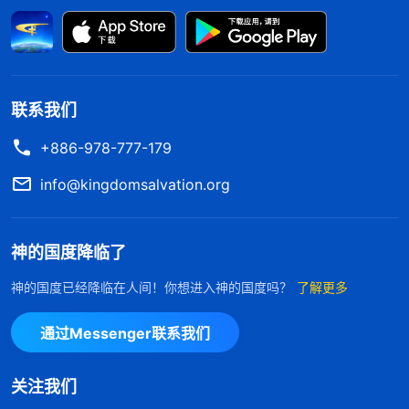
自己的伴侣一起生活的时候心里特别地关注对方，对
方的思想观点、言行举止、一举一动，对方的任何长
处、缺点都特别认真、留心地去观察、去记录，把对
方在生活中流露的所有的思想观点、所有的言谈举止
联系我们
都铭记在心，好让自己更了解对方，同时也希望对方
+886-978-777-179
更了解自己，让对方走入自己的心，也让自己走入对
info@kingdomsalvation.org
方的心，好让彼此之间能够更加地钳制住对方，或者
在对方临到什么事的时候自己能做第一个出现在他面
神的国度降临了
前的人，也是第一个能帮助到他的人，第一个站出来
支持他、鼓励他做他坚实后盾的人。在这样一种生活
神的国度已经降临在人间！你想进入神的国度吗？
了解更多
状态之下，夫妻双方几乎不分辨对方是怎样的人，完
通过Messenger联系我们
全活在对对方的情感里，用情感去呵护他，用情感去
包容他，去对待他所有的缺点、毛病与追求，甚至对
关注我们
他言听计从。比如，有的姊妹聚会回到家丈夫就