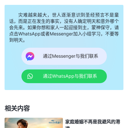
沉着脸对我说：“咱们谈一谈吧，既然你要信神尽本
分，我也管不了你，明天咱们就把离婚手续办了。”
灾难越来越大，世人逐渐意识到圣经预言不是童
看着丈夫一本正经的样子，我觉得这一次可能真的要
话，而是正在发生的事实，没有人确定明天和意外哪个
会先来。如果你想和家人一起迎接到主，蒙神保守，请
离婚了，想到我苦心经营的婚姻还是走到了这一步，
点击WhatsApp或者Messenger加入小组学习，不要等
以后我的生活该怎么办呢？我不敢往下想，心里很软
到明天。
弱，觉得信神走人生正道太难了，心想：“如果不尽
通过Messenger与我们联系
本分是不是就不用受丈夫的逼迫，也不用担心家庭破
裂了？可不尽本分又怎么能得着
真理
生命呢？”我知
道是我面临选择的时候了。我想到神的话：“
你今天
通过WhatsApp与我们联系
美满的生活、你那和谐的小家庭能代替你以后永远的
归宿吗？
”
《话・卷一 神的显现与作工・
征服
工作的内
“
尽本分的受造之物是可存活下来的，不尽本
幕 一》
相关内容
分的受造之物将是被毁灭的，而且都是到永远的。
”
《话・卷一 神的显现与作工・神与人将一同进入
安息
之
家庭婚姻不再是我避风的港