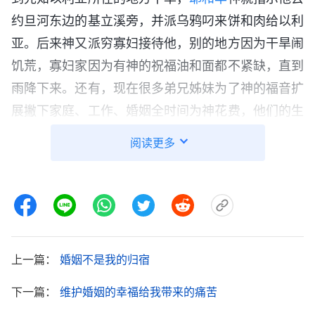
约旦河东边的基立溪旁，并派乌鸦叼来饼和肉给以利
亚。后来神又派穷寡妇接待他，别的地方因为干旱闹
饥荒，寡妇家因为有神的祝福油和面都不紧缺，直到
雨降下来。还有，现在很多弟兄姊妹为了神的福音扩
展撇下家庭、工作、婚姻全时间为神花费，他们的生
活所需神家都安排得妥妥当当，人如果好好追求真理
阅读更多
以后还能蒙拯救剩存下来，得着永远的生命。看了神
的话我有了信心，愿意把自己的以后交给神。
一天，我妈语重心长地对我说：“你都三十多岁
了还没有成家，你姐你哥都有自己的家、自己的孩
子，你老了怎么办？你爸说他这么大年龄了还能活多
上一篇：
婚姻不是我的归宿
少年，到现在还有一个孩子没有结婚。”这句话像一
下一篇：
维护婚姻的幸福给我带来的痛苦
把刀深深地扎在了我的心上，让我特别的痛苦难受，