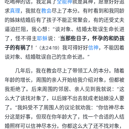
吃喝神的话，我定真了
全能神
就是真神，愿意好好追
求
真理
，我就在
教会
尽上了本分。有时看到和我同龄
的姊妹结婚后有了孩子不能正常聚会，有的还受丈夫
逼迫拦阻，我心想：“谈对象、结婚太耽误生命长进
了，怪不得主
耶稣
说：‘
当那些日子，怀孕的和奶孩
子的有祸了！
’
我可得好好
信神
，不能因着
（太24:19）
谈对象、结婚耽误自己的生命长进。”
几年后，我在教会尽上了带领工人的本分。随着
年龄的增长，周围的亲人开始给我介绍对象，但都被
我拒绝了。后来周围的邻居、亲人见到我就说：“这
么大了该找对象了，以后嫁不出去就成老姑娘没人要
了。”我妈受不了周围人的议论就劝我：“你信神尽本
分这是好事，但现在你年龄大了，找一个合适的人结
婚照样可以信神尽本分。你都这么大了还不找对象，