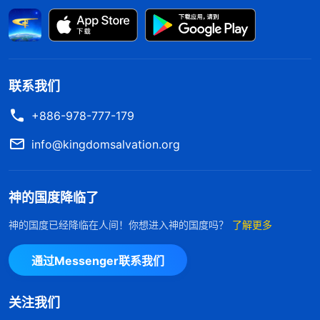
大姨还有朋友、同学、同事等等的社会舆论都在这方
面谴责你、背后议论你，那对你来说，它也是一个包
袱。你二十五岁的时候没结婚觉得不算什么，到三十
岁的时候你就觉得好像有点不太好，就躲着这些亲
联系我们
戚、家人，不提这事。到三十五岁还没结婚，人就
+886-978-777-179
说：‘你咋不结婚呢？你是不是有问题啊？你是不是
info@kingdomsalvation.org
有点变态啊？’你结了婚不要孩子，他们也会说：‘你
结了婚咋不要孩子呢？人家结婚都生一个姑娘再生个
儿子，生个儿子再生个姑娘，你怎么就不要呢？你怎
神的国度降临了
么回事啊？你有没有人情味啊？你是不是正常人
神的国度已经降临在人间！你想进入神的国度吗？
了解更多
啊？’不管来自父母还是来自于社会，这些事都会在
不同环境、不同背景之下形成你的包袱，你自己就觉
通过Messenger联系我们
得理亏了，尤其是在一个特殊的年龄段。好比说，在
关注我们
三十岁到五十岁之间你没结婚，你就不敢见人了，人