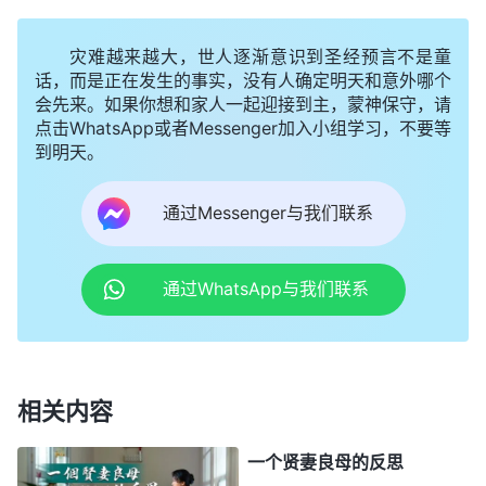
我真想跑到一个地方大哭一场。父母这么大年龄了，
我不但尽不上自己的责任孝顺他们反而让他们为我的
灾难越来越大，世人逐渐意识到圣经预言不是童
话，而是正在发生的事实，没有人确定明天和意外哪个
婚事操心，我觉得很对不起父母，真想赶快结婚了结
会先来。如果你想和家人一起迎接到主，蒙神保守，请
爸妈的心愿，不让他们再为我的事被人说三道四、戳
点击WhatsApp或者Messenger加入小组学习，不要等
到明天。
脊梁骨。可又想到现在正是国度福音扩展的关键时
期，神家培养我这么多年，我应该在此时献上自己的
通过Messenger与我们联系
一份。 而且神作工已经到最后显明人各从其类的时候
了，如果在这关键时刻我结婚了就没有那么多精力去
通过WhatsApp与我们联系
追求真理、尽本分了，得不着真理那将终生遗憾，悔
断肝肠了。我就对我妈说我想好好追求真理，让他们
不要为我操心了。我妈听了也没有说什么。
相关内容
之后我去了外地尽本分，有时想到爸妈说的那些
话我的心还是会感到刺痛。家里的哥哥、姐姐、弟弟
一个贤妻良母的反思
都已经有了自己的家庭和孩子，如果不是我的原因爸