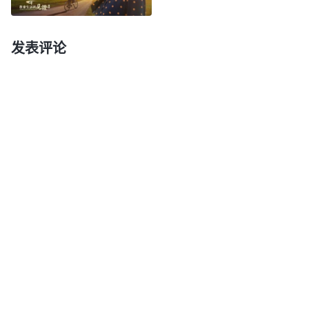
岁数了！女的三十岁了不结婚，男的三十五岁了不找
对象，想干啥？想翻天哪？不结婚以后老了谁照顾
发表评论
你？’父母总担心，总张罗这事，要让你找这样的、
找那样的，逼着你结婚找对象。结了婚，父母也总吵
吵：‘赶紧生孩子，趁我还年轻，我给你带着。’你
说：‘我不需要你给带孩子，不着急。’‘什么不着急，
赶紧生孩子！生完之后我给你带，等带得差不多了，
你自己再带。’父母对子女的任何期望，不管父母是
什么态度，也不管父母对子女的期望正不正确，总
之，对于儿女来说，他都感觉是一种负担。如果听父
母的，自己不舒服，感觉不快乐，如果不听父母的，
感觉良心过不去，‘父母也没错，他们这么大年龄
了，看不到儿女结婚、生孩子，他们难过，他们催促
儿女结婚、生孩子，这也是他们的责任。’所以，人