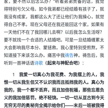
家，要不然以后怎么办？”听着弟弟责备的话，我觉
得特别亏欠父母。如今我弟都已经结婚有孩子了，就
我没有成家，我都这么大了还让他们为我操心，就觉
得自己不孝。现在父母还在我还能回这个家，如果有
一天他们不在了我回哪儿去啊？以后我怎么生活呀？
要不就找一个合适的人结婚吧。可是一旦结婚缠累太
大会影响我尽本分、蒙拯救。我心里特别受煎熬，不
知道接下来该怎么办。痛苦中我
祷告
神。祷告后，我
听到一首神话语
诗歌
《
起来与神配合吧
》：
1
我爱一切真心为我花费、为我摆上的人，我
恨一切从我生但又不认识我而且抵挡我的人。真心为
我的，我一个都不丢弃，而且加倍祝福，那些忘恩负
义的我加倍惩罚，绝不轻饶。一切一切从亘古到今天
无穷无尽的奥秘完全揭示给你们——末后一班被我得