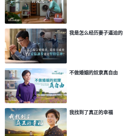
妈早该安享晚年了，就因为我没有结婚让他们遭到周
围人的非议，这成了爸妈心里最大的伤疤。想到爸妈
的痛苦都是我带来的，我心里满了亏欠，我不但没尽
我是怎么经历妻子逼迫的
上做儿女的孝道还让他们为我操心，是我对不起他
们，想弥补他们但我又做不了什么，心里就很痛苦。
直到前一段时间，我看到一段神的话挺符合自己
的情形。全能神说：“
有些人经不住父母的唠叨，开
不做婚姻的奴隶真自由
始还觉得一个人吃饱全家不饿，挺好的，尤其信神
了，每天尽本分都挺忙，也没工夫想那些事，就不谈
恋爱了，以后也不结婚了，可是过不了父母这一关，
父母不同意，就总催你、逼你，只要见到你就唠
我找到了真正的幸福
叨，‘谈没谈恋爱啊？有没有相中的对象啊？赶紧领
回家我给你把把关，合适了赶紧领证结婚，这都多大