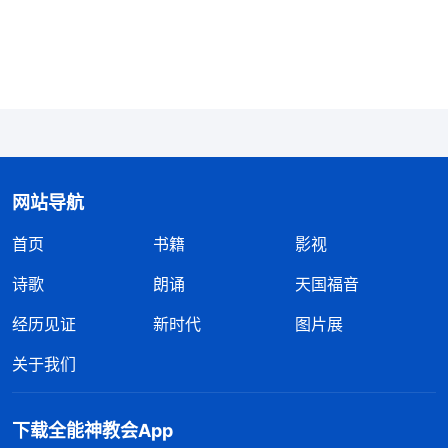
对待父母这方面的期望，内心总是隐隐约约感觉是一
种负担，听也不对、不听也不对，总之感觉违抗父母
的要求或者意愿是一件很不光彩、很不道德的事，是
一件良心受责备的事。……不管能不能满足父母的希
望，父母提出来的这些要求对任何一个做子女的人来
说都是一个麻烦。父母怎么做都不违法，你还不能指
网站导航
责，也不能跟别人说，还不能跟父母讲道理。这一来
二去地这么一折腾，这事就成你的包袱了。你始终觉
首页
书籍
影视
得，只要在结婚、生孩子这事上不能满足父母的要
诗歌
朗诵
天国福音
求，就愧对父母、愧对先人。如果你没满足父母的要
经历见证
新时代
图片展
求，没谈恋爱，没走入婚姻，也没为了他们的要求繁
关于我们
衍后代、传宗接代、延续香火，你心里就会有压力。
除非父母说不干涉这些事，给你自由，让你顺其自
然，你还可以有一点放松。但是，如果你的七大姑八
下载全能神教会App