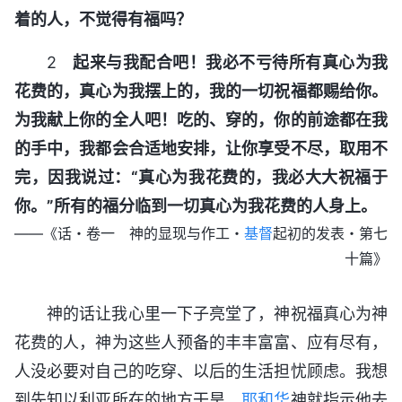
着的人，不觉得有福吗？
2
起来与我配合吧！我必不亏待所有真心为我
花费的，真心为我摆上的，我的一切祝福都赐给你。
为我献上你的全人吧！吃的、穿的，你的前途都在我
的手中，我都会合适地安排，让你享受不尽，取用不
完，因我说过：“真心为我花费的，我必大大祝福于
你。”所有的福分临到一切真心为我花费的人身上。
——《话・卷一 神的显现与作工・
基督
起初的发表・第七
十篇》
神的话让我心里一下子亮堂了，神祝福真心为神
花费的人，神为这些人预备的丰丰富富、应有尽有，
人没必要对自己的吃穿、以后的生活担忧顾虑。我想
到先知以利亚所在的地方干旱，
耶和华
神就指示他去