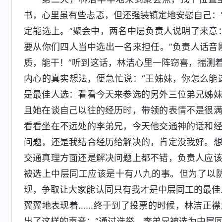
书，心里虽有些忐忑，但还强装镇定地安慰自己：
定能选上。”聚会中，两名中层负责人说明了来意
要从你们四人当中选出一名来担任。”负责人话音
质，能干！”听到这话，林洁心里一阵窃喜，揣测
内心的真实想法，便急忙说：“王姊妹，你怎么能
是最佳人选：看看今天来参选的另外三位弟兄姊
且她在谈自己以往的经历时，带领的表情不是很
看看坐在不远处的李弟兄，今天他交通神的话和
问题，还是我结合经历给解决的，肯定没我好。
交通真理方面还是解决问题上都不错，负责人应
被选上中层同工应该是十有八九的事。但为了以
现，争取让大家能认同只有我才是中层同工的最佳
翼翼地表现着……终于到了投票的时候，林洁正
出了这样的声音：“通过选举，李弟兄被选为中层同