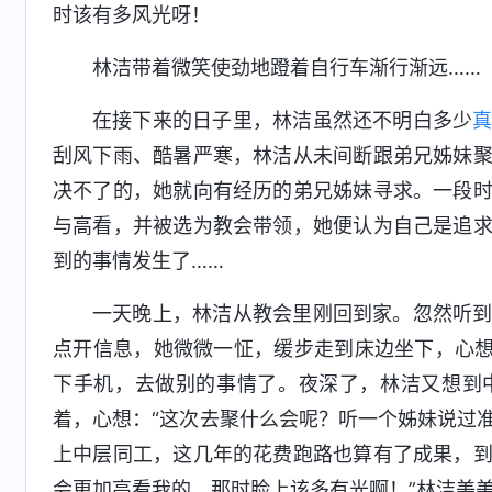
时该有多风光呀！
林洁带着微笑使劲地蹬着自行车渐行渐远……
在接下来的日子里，林洁虽然还不明白多少
刮风下雨、酷暑严寒，林洁从未间断跟弟兄姊妹
决不了的，她就向有经历的弟兄姊妹寻求。一段
与高看，并被选为教会带领，她便认为自己是追
到的事情发生了……
一天晚上，林洁从教会里刚回到家。忽然听
点开信息，她微微一怔，缓步走到床边坐下，心想
下手机，去做别的事情了。夜深了，林洁又想到
着，心想：“这次去聚什么会呢？听一个姊妹说过
上中层同工，这几年的花费跑路也算有了成果，
会更加高看我的，那时脸上该多有光啊！”林洁美