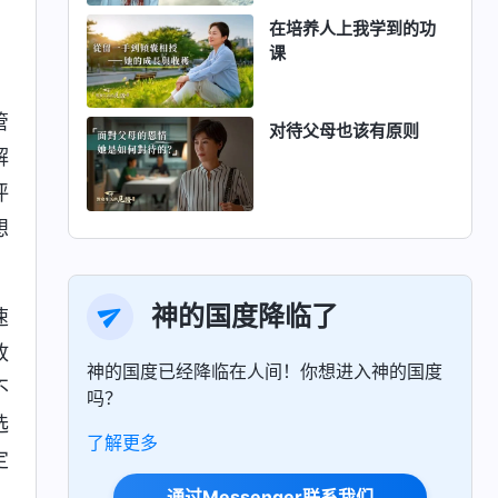
在培养人上我学到的功
课
管
对待父母也该有原则
解
评
想
神的国度降临了
速
放
神的国度已经降临在人间！你想进入神的国度
不
吗？
选
了解更多
定
通过Messenger联系我们