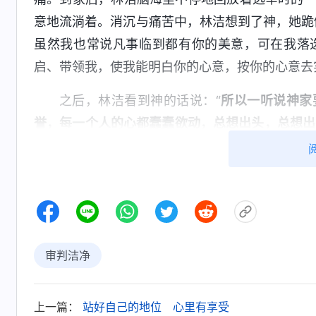
意地流淌着。消沉与痛苦中，林洁想到了神，她跪
虽然我也常说凡事临到都有你的美意，可在我落
启、带领我，使我能明白你的心意，按你的心意去
之后，林洁看到神的话说：“
所以一听说神家
誉，每一个人的心都蠢蠢欲动，总想出头，总想出
又看到交通讲道中说：“在教会里
神就能得着真理》
心在哪些事上，知不知道？……名义上是信
全能神
工作，是用试炼熬炼洁净人的工作，是在教会生
方面他都回避不接受，那他注重什么呢？追求权
事，他的心思全用在这上面了，这样的人作工说
审判洁净
感和信任，让人赞成他、听他的、维护他，最后
人是不是追求真理的人？不是追求真理的人。”《
什么》林洁站起来抬头看着窗外的月光，在房间
上一篇：
站好自己的地位 心里有享受