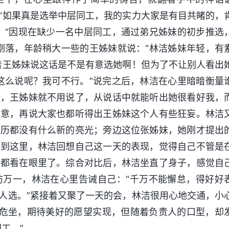
“如果真是选举中层同工，我的实力大家是有目共睹的，
：“因现在缺少一名中层同工，通过弟兄姊妹的初步推选
刚落，年龄稍大一些的王姊妹就说：“林洁姊妹年轻，有
着王姊妹说这话是不是有意选她啊！但为了不让别人看出
这么说呢？我可不行。”说完之后，林洁在心里暗暗衡量
妹，王姊妹就不用说了，从说话中就能听出她很看好我，
满意，再说大家也都听得出王姊妹这个人有些狂妄。林洁
经历都没有什么新的亮光；旁边这位张姊妹，她刚才提出
想到这里，林洁回想自己这一天的表现，觉得自己不管是
该都看在眼里了。综合对比后，林洁坐直了身子，感觉自
防万一，林洁在心里告诫自己：“千万不能懈怠，得好好
人选。”紧接着又聚了一天的会，林洁很用心地交通，小
襟危坐，期待美好的愿望实现，但随着负责人的口型，却
工。”