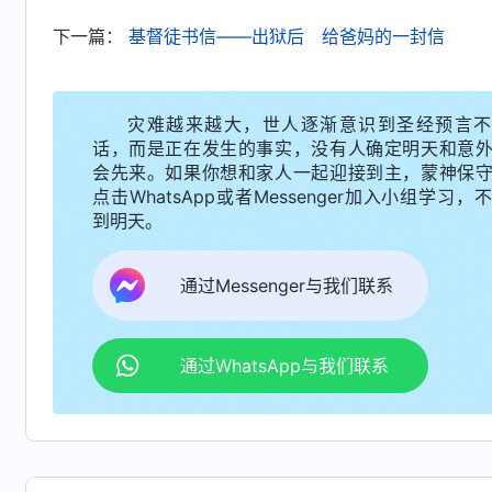
利地位、出名露脸就争就夺，整天不注重生命进
下一篇：
基督徒书信——出狱后 给爸妈的一封信
的人。是呀，想想信神这几年风里来雨里去，为
人，林洁冷静下来思量着，当她接到带领信息的
负责的范围大，接触的人多，讲道作工能得到更
灾难越来越大，世人逐渐意识到圣经预言不
话，而是正在发生的事实，没有人确定明天和意
住了，信神多年总是夸夸其谈，一直以追求真理
会先来。如果你想和家人一起迎接到主，蒙神保
为地位忙活，就是喜爱地位名利、自私卑鄙的小
点击WhatsApp或者Messenger加入小组学习，
到明天。
乎逐渐消散开来。
通过Messenger与我们联系
通过WhatsApp与我们联系