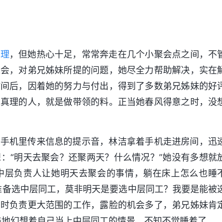
真理
，但她热心十足，常常奔走在几个小聚会点之间，不
聚会，对弟兄姊妹所提的问题，她尽全力帮助解决，实在
时间后，因着她的努力与付出，得到了多数弟兄姊妹的好
求真理的人，就是做带领的料。正当她春风得意之时，没
到手机里传来信息的提示音，林洁拿着手机走进房间，迅
：“明天去聚会？还聚两天？什么情况？”她没有多想就
中层负责人让她明天去聚会的事情，躺在床上怎么也睡
准备选中层同工，莫非明天是要选中层同工？我要是能被
到时负责更大范围的工作，露脸的机会多了，弟兄姊妹肯
美地幻想着自己当上中层同工的情景，不知不觉睡着了。