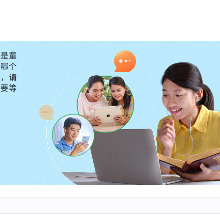
入，总是把心思用在争夺做带领上，这样的人不是追求真
教会工作奔忙花费，从来都没有想过自己是不是追求真理
时候，激动得半宿没睡着觉，想到自己要是能选上中层同
多弟兄姊妹的高看，那多风光、露脸……想到这里，林洁
是童
外哪个
标榜自己的她，在事实的显明中，她不得不承认自己都是
守，请
人，根本不是什么追求真理的人。此时，林洁落选的苦闷
不要等