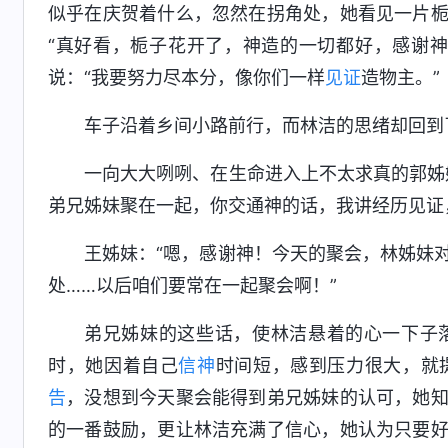
似乎在庆贺着什么，忽然在拐角处，她看见一片
“真好看，栀子花开了，神造的一切都好，感谢
说：“我要努力尽本分，像你们一样
见证
造物主。”
车子沿着乡间小路前行，而林洁的思绪却回到
一向大大咧咧、在生命进入上不太求真的郭姊
弟兄姊妹聚在一起，你交通神的话，我讲经历见证
王姊妹：“嗯，感谢神！今天的聚会，林姊妹
处……以后咱们要常在一起聚会啊！”
弟兄姊妹的这些话，使林洁悬着的心一下子
时，她因着自己
信神
时间短，感到压力很大，就
告
，没想到今天聚会能得到弟兄姊妹的认可，她
的一番鼓励，更让林洁充满了信心，她认为只要