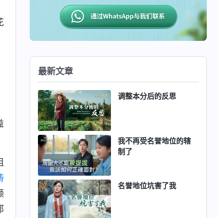
：
花
最新文章
。
调整本分后的反思
益
我不再受名誉地位的辖
制了
组
祷
名誉地位坑害了我
领
那