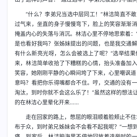
“什么？李弟兄当选中层同工！”林洁简直不
过气来，坐直的身子慢慢弯下，脸上的笑容渐渐
掩盖内心的失落与消沉。林洁心里不停地思索着：
是也看好我吗？张姊妹提出的问题，也是我交通
有什么新亮光呀，怎么会被选上了呢？”选举结
来，林洁简单收拾了下糟糕的心情，抬头准备加
笑容，她刚刚平静的心瞬间垮了下来，心里嘲讽道
意吗？看把你乐得嘴都合不住。哼，交通的没有
淘汰，到时你就不会这么乐了！”虽然这样的想法
的在林洁心里晕化开来……
走在回家的路上，憋屈的眼泪顺着脸颊止不住
布于众，到时弟兄姊妹会不会看不起我呢？”一想
痛。到家后，林洁脑海里不停地回放着选举时的