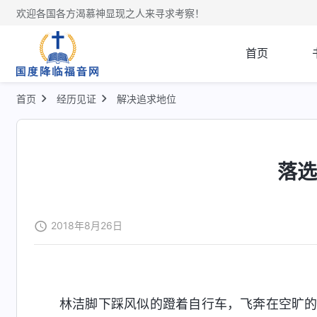
欢迎各国各方渴慕神显现之人来寻求考察！
首页
首页
经历见证
解决追求地位
落
2018年8月26日
林洁脚下踩风似的蹬着自行车，飞奔在空旷