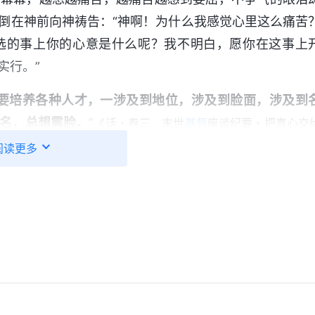
倒在神前向神祷告：“神啊！为什么我感觉心里这么痛苦
选的事上你的心意是什么呢？我不明白，愿你在这事上
实行。”
要培养各种人才，一涉及到地位，涉及到脸面，涉及到
名，总想露脸。
”
《话・卷三 末世
基督
座谈纪要・把真心交
所有不追求真理的人都注重什么，他们都做了什么，他们
阅读更多
，口头上也说在经历神作工，但是神作的是审判刑罚人
活中对付修理人的败坏行为使人能认识自己的工作，在这
力、名誉，争夺带领工人的地位，他所做的一切都是为这
话主要是靠讲道理来迷惑人，也就是靠讲道理骗取大家的
达到当选带领工人的目的，他所忙活的都是这些事。这样
讲道交通（七）・经历神的作工要达到蒙拯救最主要得具
里来回踱步，反复揣摩着这些神的话和讲道交通：涉及到