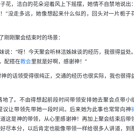
栀子花，洁白的花朵迎着风上下摇摆，她情不自禁地说出
神！”没走多远，她像想起来什么似的，回头对一片栀子
了刚刚聚会结束时的场景：
妹说：“呀！今天聚会听林洁姊妹谈的经历，我很得益处
，配搭在
教会
里就是好啊，感谢神！”
对神的话领受得很纯正，交通的经历也很实际，我也很得
落地了。不由得想起前段时间带领安排她去聚会点带小
提议让带领先带她一段时间。后来她为此事也常常向神
知道这是神的带领，从心里感谢神！再加上聚会结束后带
好好尽本分，以后肯定也能像带领一样给很多人讲道，到