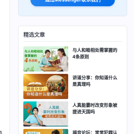
精选文章
与人和睦相处需掌握的
4条原则
讲道分享：你知道什么
是真理吗
人真能霎时改变形象被
提进天国吗
福音论坛：常常犯罪认
语