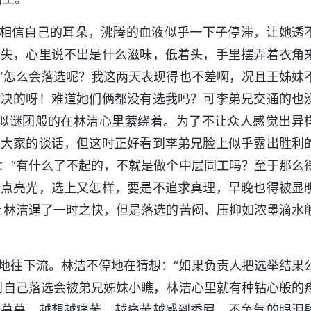
敢相信自己的耳朵，沸腾的血液似乎一下子停滞，让她透
消失，心里说不出是什么滋味，低着头，手里摆弄着衣角
“怎么会落选呢？我这两天表现得也不差啊，况且王姊妹
解决的呀！难道她们俩都没有选我吗？可李弟兄交通的也
果似谜团般的在林洁心里萦绕着。为了不让众人感觉出异
入大家的谈话，但这时正好看到李弟兄脸上似乎露出胜利
：“有什么了不起的，不就是做个中层同工吗？至于那么
一点亮光，选上又怎样，要是不追求真理，早晚也得被显
让林洁逞了一时之快，但是落选的苦闷、压抑如浓墨滴水
地往下流。林洁不停地在猜想：“如果负责人把选举结果
到自己落选会被弟兄姊妹小瞧，林洁心里就有种钻心般的
一幕幕，越想越痛苦，越痛苦越感到委屈，不争气的眼泪