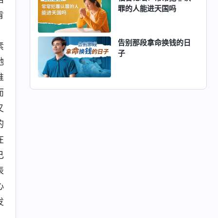
罪的人能进天国吗
肯
，
告别那段拿命换钱的日
素
子
她
谁
而
又
的
在
己
表
心
发