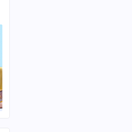
理
的
工
愣
在
似