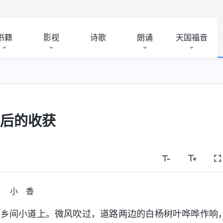
书籍
影视
诗歌
朗诵
天国福音
选后的收获
小 香
的乡间小道上。微风吹过，道路两边的白杨树叶哗哗作响