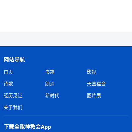
舞时我追求的是显露自己被人高看，即使我注意到有
些弟兄姊妹跳得不对，我也选择视而不见，不指出、
不纠正，巴不得他们都跳得比我差，这样就没有人能
超越我，我就能得到更多人的夸赞。我根本就没有想
过这样做是否合乎神的心意，也不在意跳舞赞美神有
没有达到好的果效，在我心里这些都不重要，重要的
是名誉地位，是得到弟兄姊妹的称赞与欣赏，我追求
网站导航
的和敌基督是一样的。敌基督就是把名誉地位视为生
首页
书籍
影视
命，只为名誉地位活着，丝毫不顾及教会工作，没有
诗歌
朗诵
天国福音
一点儿人性。而我也是把名誉地位看得高于一切，总
经历见证
新时代
图片展
想在人群中高过他人，甚至为了达到这个目的我还欺
骗了弟兄姊妹，任由他们跳错，最终影响了整体的果
关于我们
效。我因着追求名誉地位丧失了理性与良心，这样下
去我肯定也会成为敌基督被显明淘汰。意识到这一点
下载全能神教会App