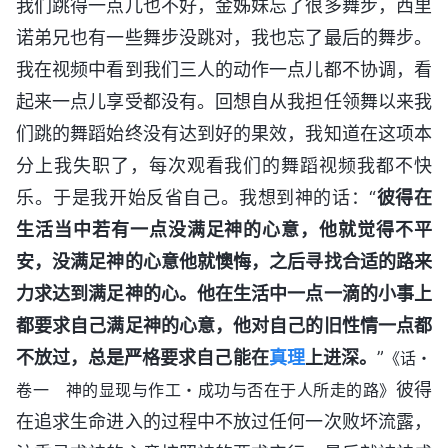
我们跳得一点儿也不好，金姊妹忘了很多舞步，西里
诺弟兄也有一些舞步没跳对，我也忘了最后的舞步。
我在视频中看到我们三人的动作一点儿都不协调，看
起来一点儿享受都没有。回想自从我担任领舞以来我
们跳的舞蹈始终没有达到好的果效，我知道在这项本
分上我失职了，每次观看我们的舞蹈视频我都不快
乐。于是我开始反省自己。我想到神的话：“
彼得在
生活当中若有一点没满足神的心意，他就觉得不平
安，没满足神的心意他就懊悔，之后寻找合适的路来
力求达到满足神的心。他在生活中一点一滴的小事上
都要求自己满足神的心意，他对自己的旧性情一点都
不放过，总是严格要求自己能在
真理
上进深。
”
《话・
彼得
卷一 神的显现与作工・成功与否在于人所走的路》
在追求生命进入的过程中不放过任何一次败坏流露，