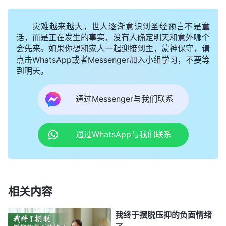
蹈时我没有细致地教弟兄姊妹每一个动作，也没有认
灾难越来越大，世人逐渐意识到圣经预言不是童
真检查他们是否学会了，只是敷衍地教了整体动作。
话，而是正在发生的事实，没有人确定明天和意外哪个
即使发现有些弟兄姊妹动作没做到位，我也是睁一只
会先来。如果你想和家人一起迎接到主，蒙神保守，请
眼闭一只眼不去纠正，因为我怕他们跳得好了会超过
点击WhatsApp或者Messenger加入小组学习，不要等
到明天。
我，那我就不能脱颖而出了。结果在大聚会期间我们
表现得并不好。虽然我个人得到了一些夸赞和羡慕，
通过Messenger与我们联系
但这是用诡诈的手段达到的。我为了显露自己得到大
家的称赞，故意不教弟兄姊妹不让他们露头，真的很
通过WhatsApp与我们联系
自私卑鄙！我尽本分不是为了满足神而是为了炫耀自
己、为了在大家心中有地位，这根本就不是在尽本
分！我又想起了主
耶稣
的话：“
凡有的，还要加给
他，叫他有余；凡没有的，连他所有的，也要夺
相关内容
去。
”
神赐给我们恩赐特长是为了让我们
（太13:12）
我终于摆脱压抑的负面情绪
更好地尽本分
见证
神，可是我的存心不对，我不是为