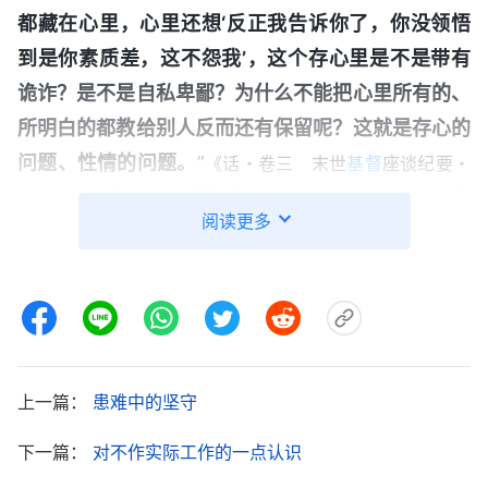
都藏在心里，心里还想‘反正我告诉你了，你没领悟
到是你素质差，这不怨我’，这个存心里是不是带有
诡诈？是不是自私卑鄙？为什么不能把心里所有的、
所明白的都教给别人反而还有保留呢？这就是存心的
问题、性情的问题。
”
《话・卷三 末世
基督
座谈纪要・
看了神的话我明白了，在世上人都奉行“教
第三部分》
阅读更多
会徒弟，饿死师傅”的撒但哲学，在教授别人技能时
往往都会有所保留，尤其是最关键、最重要的部分会
当作绝活儿藏起来，就怕别人学会了会超过自己，这
也是为什么在外邦世界想学习一门技能是非常不容易
的。但是在神家我们是在尽本分，就应当毫无保留地
上一篇：
患难中的坚守
把自己所明白的都教给弟兄姊妹，让弟兄姊妹都能把
本分尽好，达到更好的果效满足神。我反省自己，我
下一篇：
对不作实际工作的一点认识
也是遵循“教会徒弟，饿死师傅”的撒但哲学。在教舞