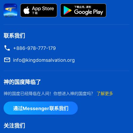
我心里感到挺害怕的。我想起
主耶稣
的话：“
当那
日，必有许多人对我说：‘主啊，主啊，我们不是奉
你的名传道，奉你的名赶鬼，奉你的名行许多异能
吗？’我就明明地告诉他们说：‘我从来不认识你们，
联系我们
你们这些作恶的人，离开我去吧！’
”
我
（太7:22-23）
+886-978-777-179
若继续追求地位让人高看，那我的付出不仅不会蒙神
纪念，最终我还会受到神的惩罚。我得向神悔改，改
info@kingdomsalvation.org
变以往尽本分不对的存心和错误的态度。我向神
祷
告
，寻求尽本分的正确实行路途。
神的国度降临了
一天，我看到一段神的话对我很有帮助。全能神
神的国度已经降临在人间！你想进入神的国度吗？
了解更多
说：“
怎样才能把本分尽好呢？就是必须得在尽本分
通过Messenger联系我们
上凡事寻求真理原则，达到尽心尽力才行。尽心尽力
就是把心都用在尽本分上，不被别的事占有，把自己
关注我们
全部的力量都用在本分上，把自己的素质、恩赐、特