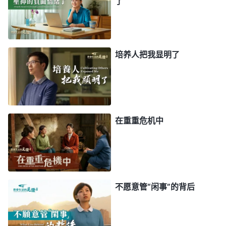
了
了赞美神、见证神，而是为了显露自己，结果我在最
后也忘记了舞步，没有了神的带领我连原来会的那点
也失去了。如果我再继续这样尽本分，不但得不到神
培养人把我显明了
的带领祝福，神还会定罪我这样的行为。
之后，我在灵修时读到一段神的话，对自己的败
坏性情又有了一些认识。
全能神
说：“
敌基督无论尽
什么本分总考虑能否出头露面，只要能提高知名度，
在重重危机中
他就绞尽脑汁、想方设法地去学、去做，只要能出人
头地就行。他无论做什么、想什么，处处只为自己的
名利地位着想，无论尽什么本分，只争高低、争输
赢、争名望大小，他只在乎崇拜仰望他的人有多少，
不愿意管“闲事”的背后
听从他、追随他的人有多少，他从来不交通真理、不
解决实际问题，从来不考虑怎样尽本分能达到办事有