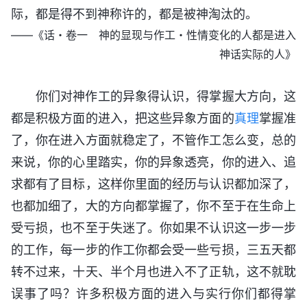
际，都是得不到神称许的，都是被神淘汰的。
——《话・卷一 神的显现与作工・性情变化的人都是进入
神话实际的人》
你们对神作工的异象得认识，得掌握大方向，这
都是积极方面的进入，把这些异象方面的
真理
掌握准
了，你在进入方面就稳定了，不管作工怎么变，总的
来说，你的心里踏实，你的异象透亮，你的进入、追
求都有了目标，这样你里面的经历与认识都加深了，
也都加细了，大的方向都掌握了，你不至于在生命上
受亏损，也不至于失迷了。你如果不认识这一步一步
的工作，每一步的作工你都会受一些亏损，三五天都
转不过来，十天、半个月也进入不了正轨，这不就耽
误事了吗？许多积极方面的进入与实行你们都得掌