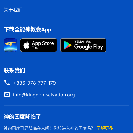
白多少，得着多少了？你能不能总结出五十条、一百
关于我们
条？你如果能总结出五十条、一百条，那你对基督就
完全定真、完全信服了，明白真理太少不行。
下载全能神教会App
——《生命进入的交通讲道》
神道成肉身在中国显现作工以来，一直遭到中共
执政党的疯狂追捕、迫害，大红龙编造各种谣言亵
渎、定罪基督，还抓捕、迫害信神之人，宗教界各种
联系我们
迷惑人的谬论、鬼话也满天飞，在这样一个环境里，
+886-978-777-179
我们到底该怎么追求真理达到与基督相合？现在这条
info@kingdomsalvation.org
路不是进就是退，没有第三条路可走。你要是追求真
理，摆脱撒但权势，撒但就苦害不了你；你要是不追
求真理，最后还得把你交给撒但，没得着真理最终还
神的国度降临了
得死，跟外邦人一样。人经历神作工有几条原则。第
神的国度已经降临在人间！你想进入神的国度吗？
了解更多