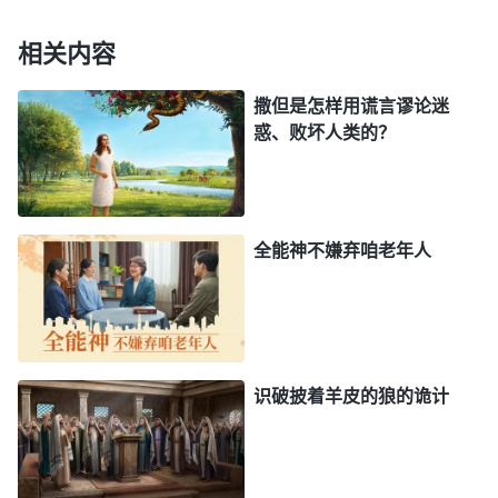
则，都能按着真理去行，那你的生活中就满了神的开
启，满了神的祝福。神不会偏待任何一个真心追求他
相关内容
的人，他不会偏待任何一个能活出他为他作见证的
撒但是怎样用谎言谬论迷
人，他不会咒诅一个能真心渴慕真理的人。你在吃喝
惑、败坏人类的？
神话时能注重认识自己的实在情形，能注重自己的实
行、注重自己的认识，那你遇事就能得着开启，得着
实际的认识，你就能在凡事上都有实行的路，都有分
全能神不嫌弃咱老年人
辨。有真理的人就不至于受迷惑，也不至于做出打岔
的事或过分的事，因着真理他蒙了保守，也因着真理
而得着了更多的认识，因着真理得着了更多的实行的
路，得着了更多的圣灵作工的机会、更多的被成全的
识破披着羊皮的狼的诡计
机会。
——《话・卷一 神的显现与作工・注重实行的人才能被成
全》