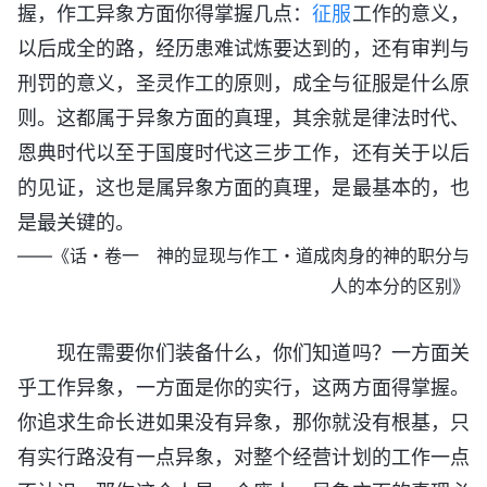
握，作工异象方面你得掌握几点：
征服
工作的意义，
以后成全的路，经历患难试炼要达到的，还有审判与
刑罚的意义，圣灵作工的原则，成全与征服是什么原
则。这都属于异象方面的真理，其余就是律法时代、
恩典时代以至于国度时代这三步工作，还有关于以后
的见证，这也是属异象方面的真理，是最基本的，也
是最关键的。
——《话・卷一 神的显现与作工・道成肉身的神的职分与
人的本分的区别》
现在需要你们装备什么，你们知道吗？一方面关
乎工作异象，一方面是你的实行，这两方面得掌握。
你追求生命长进如果没有异象，那你就没有根基，只
有实行路没有一点异象，对整个经营计划的工作一点