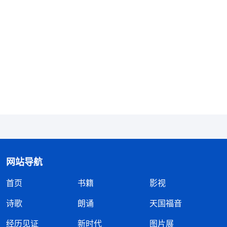
交通真理，这样你就能抵御撒但邪说谬论的影响、破
坏。人一开始没有真理，没有抵抗力，那些反面宣传
就一个劲儿地往你耳朵里灌，你想推也推不开，想摆
脱也摆脱不了。你多交通真理，多看神的话，多揣摩
神的话，多听讲道交通，等你明白真理多了，撒但的
谣言、谎话就不攻自破了，对你就不起作用了。多读
神的话、多揣摩神的话太重要了！只要你不怀疑神的
话、不怀疑真理，撒但的鬼话、反面的宣传就动摇不
了你的信心。如果你怀疑神的声音，怀疑
基督
所发表
的真理，你的信心就彻底崩溃了，被撒但攻垮了。所
网站导航
以，在开始扎根基的时候得多读神的话，把末世神作
首页
书籍
影视
审判工作发表的这些真理都好好揣摩揣摩，你从神的
话中揣摩明白一些真理了，撒但的谣言就动摇不了你
诗歌
朗诵
天国福音
了。神末世作审判工作发表了那么多真理，你现在明
经历见证
新时代
图片展