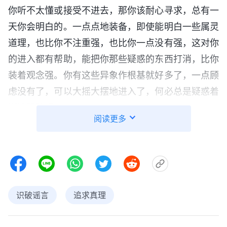
你听不太懂或接受不进去，那你该耐心寻求，总有一
天你会明白的。一点点地装备，即使能明白一些属灵
道理，也比你不注重强，也比你一点没有强，这对你
的进入都有帮助，能把你那些疑惑的东西打消，比你
装着观念强。你有这些异象作根基就好多了，一点顾
虑没有了，可以大摇大摆地进入了，何必总是疑惑着
糊涂跟随呢？
阅读更多
——《话・卷一 神的显现与作工・对作工你们得认识，不
要糊涂跟随！》
在看神话的时候，你知道神的话是说哪类人，知
道是说灵里哪些情形，能抓住关键的东西去实行，这
识破谣言
追求真理
样你就会经历了。为什么有些人在这方面有缺欠？就
是因为往实行方面用劲的时候少，虽然也愿意实行真