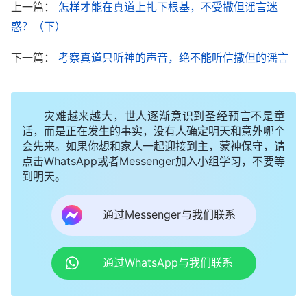
上一篇：
怎样才能在真道上扎下根基，不受撒但谣言迷
理，但对事奉方面的细节、对生活中的细节真理还看
惑？（下）
不透，遇事就发蒙，这样假先知、假使徒来了就能把
你骗走。对神的话、神的作工，总得常常交通，才能
下一篇：
考察真道只听神的声音，绝不能听信撒但的谣言
明白真理、产生分辨，不明白真理就没有分辨。比
如，神是怎么说的，神怎么作的，他对人的要求是什
灾难越来越大，世人逐渐意识到圣经预言不是童
么，该接触什么样的人，弃绝什么样的人，这些事总
话，而是正在发生的事实，没有人确定明天和意外哪个
得常常交通，总这样经历神话就能明白真理，对许多
会先来。如果你想和家人一起迎接到主，蒙神保守，请
点击WhatsApp或者Messenger加入小组学习，不要等
事就能看透了，也有分辨了。什么是圣灵的管教，什
到明天。
么是出于人意的责备，什么是圣灵引导，什么是环境
摆布，什么是神话在里面开启，对这些不透亮就没分
通过Messenger与我们联系
辨。知道什么是出于圣灵的，知道什么是悖逆性情，
当如何顺服神的话，如何脱去自己的悖逆，对这些事
通过WhatsApp与我们联系
都经历明白了，就有根基了，遇事就能有合适的真理
来对照，都能有合适的异象作根基，做每件事都有原