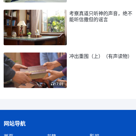
考察真道只听神的声音，绝不
能听信撒但的谣言
冲出重围（上）（有声读物）
17:01
网站导航