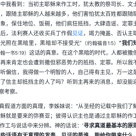
章中我看到：当初主耶稣来作工时，犹太教的祭司长、文
力，跟随主耶稣的人越来越多，他们害怕犹太百姓都跟随
形象，保住地位、饭碗，他们疯狂抵挡，大肆造谣、定罪
活后，法利赛人还收买兵丁作假
见证
，竭力掩盖、否认主
光照在黑暗里，黑暗却不接受光”
“我们
（约翰福音1:5）
这话的真意。在这个黑暗的时代，人都被撒
翰一书5:19）
主再来肯定也会遭到撒但邪恶势力的抵挡、定罪。所以我
偏听偏信，我得做一个明智的人，自己得有主见，万一这
成了信主却抵挡主的人了吗？听到主再来的消息，却没能
察考察。
真假道方面的真理，李姊妹说：“从圣经的记载中我们了
耶稣就是要来的弥赛亚；彼得认识主也是通过主耶稣的作
作工与说话中来分辨。神的话说：‘
寻求真道最基本的原
这些话语有无真理的发表，见证的是谁，能给你带来什么