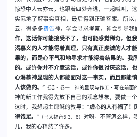
惊恐中人云亦云，也跟着四处奔逃，一起喊叫，
实际地了解事实真相，最后得到正确答案。所以
云，得多多
祷告
神，学会寻求考察，神会引导我
作，这话你可能接受不了，也可能感觉稀奇，但
渴慕义的人才能得着真理，只有真正虔诚的人才
果的，而是心平气和地寻求才能得着结果的。我所
的。或许你并不介意这话，或许你很讨厌这话，
心渴慕神显现的人都能面对这一事实，而且都能
人该做的。”
《话・卷一 神的显现与作工・写在前面
神的新工作我得先放下自己的观念想象，要做一
这时，我想起主耶稣的教导：“
虚心的人有福了！
得饱足。
”
对呀，不管怎么样，
（马太福音5:3、6）
儿，我的心释然了许多。