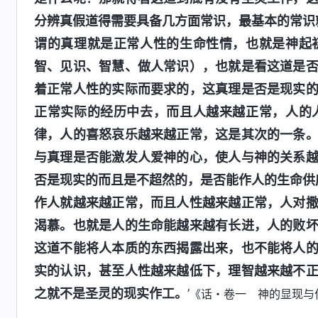
分辨真假道得需要具备几方面常识，最基本的常识
谓的真理就是正常人性的生命性情，也就是神起
智、见识、智慧、做人常识），也就是看这道是
着正常人性的实际而要求的，这真理是否是现实
正常实际的经历中去，而且人越来越正常，人的
律，人的喜怒哀乐越来越正常，这是其次的一条
与真理是否能激发人爱神的心，使人与神的关系
否是现实的而且是不超然的，是否能作人的生命供
作人就越来越正常，而且人性越来越正常，人对
渴慕。也就是人的生命能越来越有长进，人的败
这道不能将人本质的东西揭露出来，也不能将人
实的认识，甚至人性越来越低下，理智越来越不
之就不是圣灵的现实作工。
’
《话・卷一 神的显现与