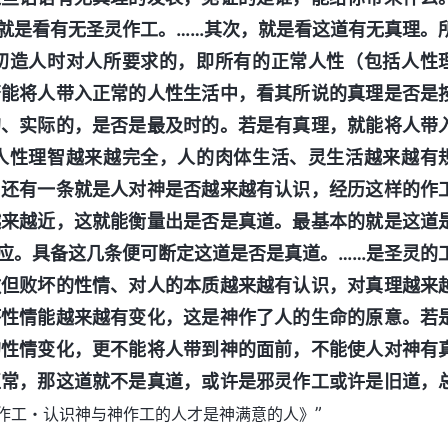
就是看有无圣灵作工。……其次，就是看这道有无真理。
初造人时对人所要求的，即所有的正常人性（包括人性
否能将人带入正常的人性生活中，看其所说的真理是否是
的、实际的，是否是最及时的。若是有真理，就能将人带
人性理智越来越完全，人的肉体生活、灵生活越来越有
。还有一条就是人对神是否越来越有认识，经历这样的作
越来越近，这就能衡量出是否是真道。最基本的就是这道
应。具备这几条便可断定这道是否是真道。……是圣灵的
撒但败坏的性情、对人的本质越来越有认识，对真理越来
坏性情能越来越有变化，这是神作了人的生命的原意。若
的性情变化，更不能将人带到神的面前，不能使人对神有
正常，那这道就不是真道，或许是邪灵作工或许是旧道，
”
作工・认识神与神作工的人才是神满意的人》