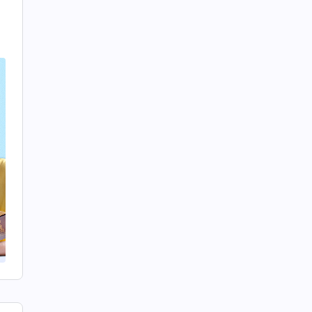
我
只
，
然
一
道
：
的
本
仰
师