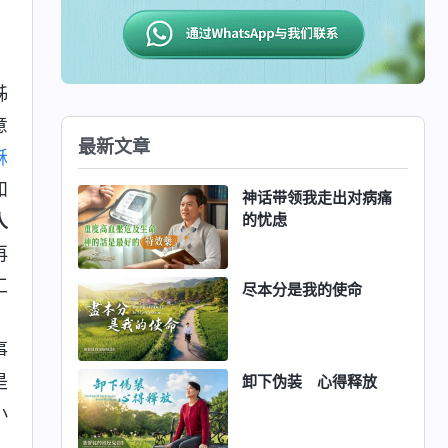
，
姊
意
最新文章
稣
和
神话带领我走出对病痛
的忧虑
人
再
工
尽本分是我的使命
。
事
是
卸下伪装 心得释放
小
、