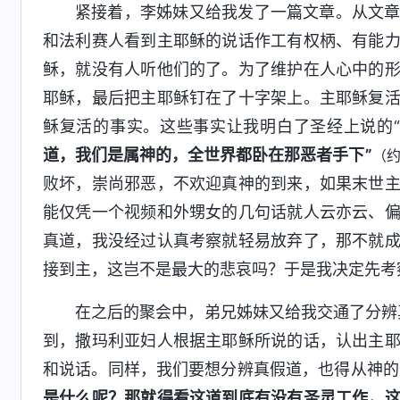
紧接着，李姊妹又给我发了一篇文章。从文
和法利赛人看到主耶稣的说话作工有权柄、有能
稣，就没有人听他们的了。为了维护在人心中的
耶稣，最后把主耶稣钉在了十字架上。主耶稣复
稣复活的事实。这些事实让我明白了圣经上说的“
道，我们是属神的，全世界都卧在那恶者手下”
（约
败坏，崇尚邪恶，不欢迎真神的到来，如果末世
能仅凭一个视频和外甥女的几句话就人云亦云、
真道，我没经过认真考察就轻易放弃了，那不就
接到主，这岂不是最大的悲哀吗？于是我决定先考
在之后的聚会中，弟兄姊妹又给我交通了分辨
到，撒玛利亚妇人根据主耶稣所说的话，认出主
和说话。同样，我们要想分辨真假道，也得从神的
是什么呢？那就得看这道到底有没有圣灵工作，