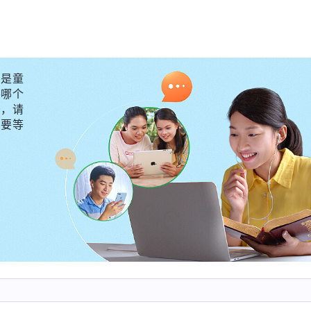
我对神的作工也有了一些认识。而且在与姊妹们接触中，
我遇到难处了，姊妹们都会耐心与我交通真理，这些都是
辨真假道的原则，使我更加确定全能神就是主耶稣的再来
是童
外哪个
守，请
不要等
他要过来看望我，当时我觉得有点奇怪：为什么牧师会突
牧师来后问我：“你有没有听说过‘东方闪电’？”我吓了
要是他知道了，会不会把我开除啊？”但转念又想：“考察真
严辞地说：“我听过，他们讲的道非常好。”牧师傲慢地说
拿出一些反面材料给我看，我一看材料上写的是中共制造
论政党，是最仇恨真理、最抵挡神的撒但政权，在中国根
、迫害，一个无神论政党又有什么资格随意定罪宗教信
师的话也不可信。这时我也知道了，今天从外表来看是牧