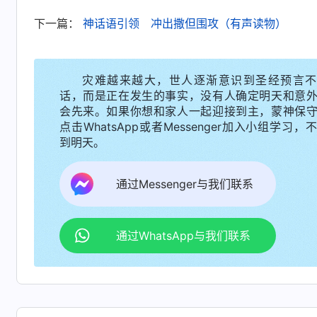
光照，能够解决我生命进入中的难处、问题，让
下一篇：
神话语引领 冲出撒但围攻（有声读物）
看到她们的活出很敬虔，也有耐心、爱心，每次
有神作工才能达到的果效。感谢神让我明白了分
就是真道。
灾难越来越大，世人逐渐意识到圣经预言不
话，而是正在发生的事实，没有人确定明天和意
会先来。如果你想和家人一起迎接到主，蒙神保
但时隔不久，撒但的试探再一次临到我……
点击WhatsApp或者Messenger加入小组学习，
到明天。
一天晚上，我突然收到牧师发来的信息，说
过来呢？他来要干什么呢？不过我也没有多想。结果
通过Messenger与我们联系
跳，心想：“难道牧师知道我考察‘东方闪电’了？
是我的自由，我有考察真道的权利。”于是我义正
通过WhatsApp与我们联系
“他们讲的道再好，我们也不能接受。”并且他还
谣言。此时我想起姊妹与我交通过，中共是无神
就没有信仰自由，很多基督徒都遭受中共的抓捕
呢？想到这些我确信牧师手上的材料不可信，牧