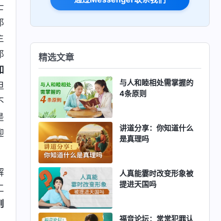
士
耶
主
耶
精选文章
知
与人和睦相处需掌握的
但
4条原则
不
是
讲道分享：你知道什么
迎
是真理吗
解
人真能霎时改变形象被
提进天国吗
工
则
福音论坛：常常犯罪认
。