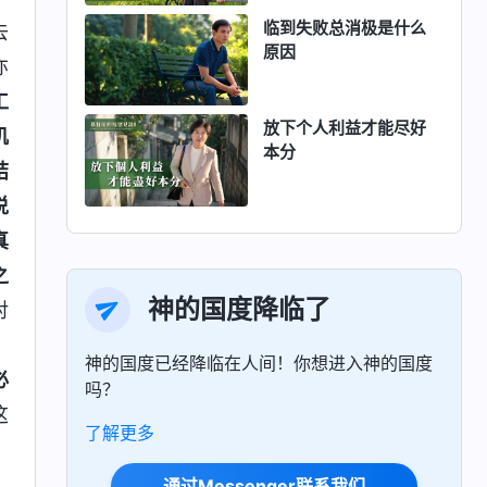
临到失败总消极是什么
去
原因
亦
工
放下个人利益才能尽好
饥
本分
结
说
真
之
神的国度降临了
对
。
神的国度已经降临在人间！你想进入神的国度
必
吗？
这
了解更多
通过Messenger联系我们