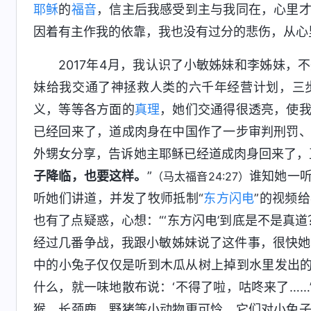
耶稣
的
福音
，信主后我感受到主与我同在，心里
因着有主作我的依靠，我也没有过分的悲伤，从心
2017年4月，我认识了小敏姊妹和李姊妹
妹给我交通了神拯救人类的六千年经营计划，三
义，等等各方面的
真理
，她们交通得很透亮，使
已经回来了，道成肉身在中国作了一步审判刑罚
外甥女分享，告诉她主耶稣已经道成肉身回来了，
子降临，也要这样。
”
谁知她一
（马太福音24:27）
听她们讲道，并发了牧师抵制“
东方闪电
”的视频
也有了点疑惑，心想：“‘东方闪电’到底是不是真
经过几番争战，我跟小敏姊妹说了这件事，很快她
中的小兔子仅仅是听到木瓜从树上掉到水里发出的‘
什么，就一味地散布说：‘不得了啦，咕咚来了…
猴、长颈鹿、野猪等小动物更可怜，它们对小兔