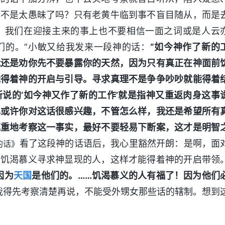
这不是太愚昧了吗？只有老黄牛临到事不盲目随从，而是
，我们在迎接主来的事上也不要相信一面之词或是人云
们的。”小敏又给我发来一段神的话：
“如今神作了新的
我还是劝你先不要暴露你的天然，因为只有真正在神面前
能得着神的开启与引导。寻求真理不是争争吵吵就能得着
说的‘如今神又作了新的工作’就是指神又重返肉身这事
也或许你对这话很感兴趣，不管怎么样，我还是希望所有
慎重地考察这一事实，最好不要轻易下断案，这才是明智
看了这段神的话语后，我心里豁然开朗：是啊，面
的话》
个饥渴慕义寻求神显现的人，这样才能得着神的开启带领
因为
天国
是他们的。……饥渴慕义的人有福了！因为他们
我得先考察清楚再说，不能受外甥女那些话的辖制。想到