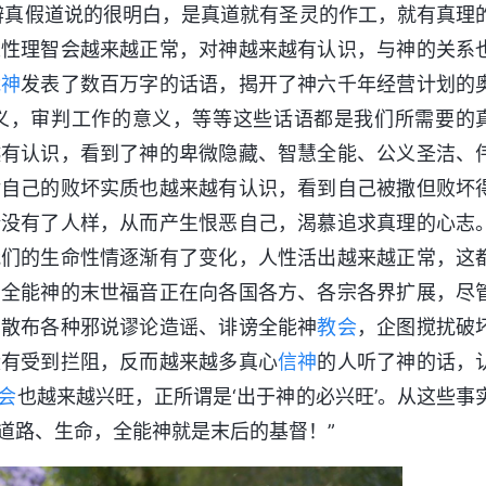
辨真假道说的很明白，是真道就有圣灵的作工，就有真理
人性理智会越来越正常，对神越来越有认识，与神的关系
能神
发表了数百万字的话语，揭开了神六千年经营计划的
义，审判工作的意义，等等这些话语都是我们所需要的
越有认识，看到了神的卑微隐藏、智慧全能、公义圣洁、
对自己的败坏实质也越来越有认识，看到自己被撒但败坏
全没有了人样，从而产生恨恶自己，渴慕追求真理的心志
我们的生命性情逐渐有了变化，人性活出越来越正常，这
在全能神的末世福音正在向各国各方、各宗各界扩展，尽
在散布各种邪说谬论造谣、诽谤全能神
教会
，企图搅扰破
没有受到拦阻，反而越来越多真心
信神
的人听了神的话，
会
也越来越兴旺，正所谓是‘出于神的必兴旺’。从这些事
道路、生命，全能神就是末后的基督！”