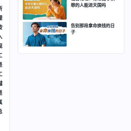
罪的人能进天国吗
所
理
告别那段拿命换钱的日
按
子
入
规
工
是
工
越
是
真
总