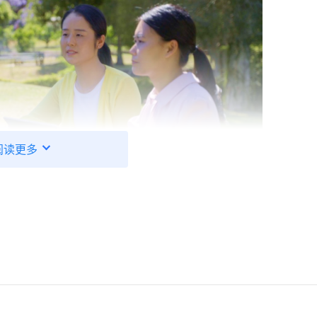
阅读更多
神的作工说话，以及所达到的果效来分辨，还要看这道有
段时间与姊妹们一起聚会，我觉得她们讲的道有圣灵的开