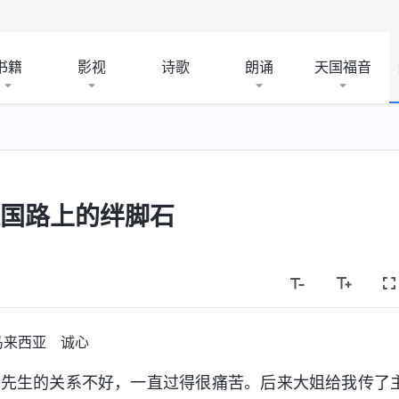
书籍
影视
诗歌
朗诵
天国福音
天国路上的绊脚石
马来西亚 诚心
与先生的关系不好，一直过得很痛苦。后来大姐给我传了