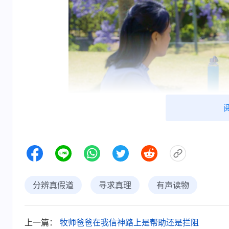
分辨真假道
寻求真理
有声读物
听到这儿我明白了，寻求考察真道主要得从
有圣灵作工，有没有真理的发表。其实，通过这
上一篇：
牧师爸爸在我信神路上是帮助还是拦阻