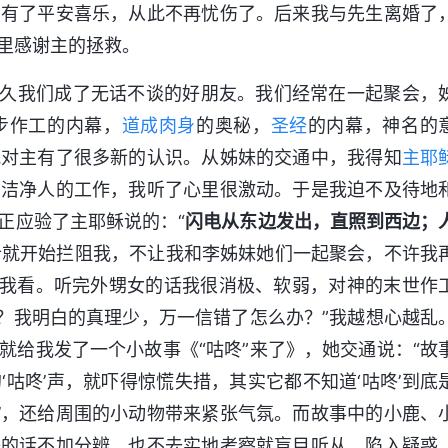
才有了平安喜乐，从此不再忧伤了。后来我与先生离婚了
里感谢主的拯救。
，不久我们成了无话不谈的好朋友。我们经常在一起聚会，
步作工的内幕，
道成肉身
的奥秘，
圣经
的内幕，神名的
我对主有了很多新的认识。从姊妹的交通中，我得知
主耶
、洁净人的工作，我听了心里很激动。于是我迫不及待地
正应验了主耶稣说的：“
闪电从东边发出，直照到西边；
听就开始拦阻我，不让我和李姊妹她们一起聚会，不许我
给我看。听完外甥女的话我很消极、软弱，对神的末世作
道？我明白的真理少，万一信错了怎么办？”我越想心越乱
就给我发了一个小故事《“咕咚”来了》，她交通说：“故
咕咚’声，就吓得惊慌失措，其实它都不知道‘咕咚’到底
…’，还给周围的小动物带来紧张气氛。而故事中的小鹿、
子的话不加分辨，也不去实地考察就盲目听从，陷入疑惑