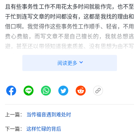
且有些事务性工作不用花太多时间就能作完，也不至
于忙到连写文章的时间都没有，这都是我找的理由和
借口啊。我觉得作这些事务性工作顺手、轻省，不用
费心费脑，而写文章不是自己擅长的，我就总想逃
避，甚至还以带领知道我素质差、没有思想为由不写
文章，我真的太能讲歪理了。其实，写经历见证文章
阅读更多
能促使我们在追求真理上下功夫，通过揣摩神的话寻
求真理，解决自己的败坏性情，达到办事有原则，能
更好地尽自己的本分。写文章见证神这是我们的责任
与本分，没有任何理由可讲。神说：“
神是真理，你
是败坏人类，你就应该主动地寻求真理解决你的败坏
上一篇：
当传福音遇到难处时
性情，这样你才能蒙拯救，你任何的问题难处、任何
的借口理由都不成立，不接受真理你就灭亡。
”
《话・
下一篇：
这样忙碌的背后
我才认识
卷六 关于追求真理・什么是追求真理（一）》