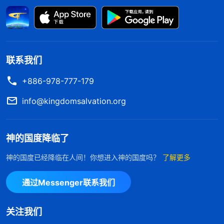
有时早晨起来想灵修一会儿，可当我打开电脑一看各
种消息需要回复，我就直接放弃了灵修，开始回复处
理各种问题。事实上，有很多问题不是马上就得处
理，抽空回复也不会耽误事，可我却因忙着处理事务
联系我们
工作把吃喝、揣摩神话语的时间都给放弃了，还觉得
+886-978-777-179
自己对本分负责任、有负担，是能作实际工作的人，
其实我就是想利用外表的受苦、付代价让人高看、崇
info@kingdomsalvation.org
拜。我这哪是在尽本分哪？就是想借着尽本分来维护
我的名誉地位，满足我个人的野心欲望。我明知道写
神的国度降临了
文章的过程就是寻求真理的过程，可我不追求真理，
神的国度已经降临在人间！你想进入神的国度吗？
了解更多
不愿意操练写文章见证神，每天忙于做事，即使能挤
出时间也找各种理由借口不写文章，我不追求真理，
通过Messenger联系我们
这样尽本分不就是在效力吗？想想神说，“
你的所作
所为与真理没有丝毫关系，与神的要求也没有丝毫关
关注我们