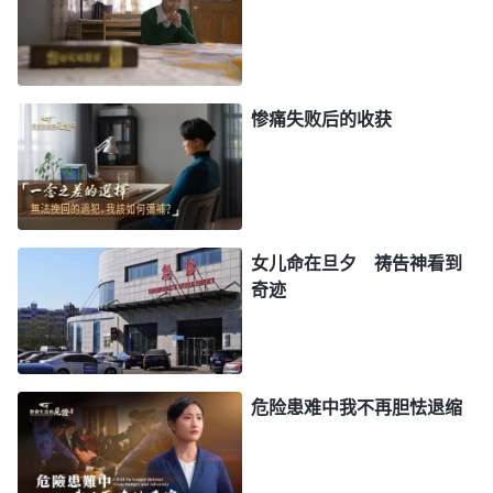
识，也谈不出对真理、对神话语的任何经历认识，到
聚会时想谈点经历见证都无话可说，对自己能不能蒙
拯救也说不清楚，这是什么问题？不追求真理的人就
是这样，不管信多少年都不能明白真理，更不会实行
惨痛失败后的收获
真理。一个丝毫不接受真理的人怎么能进入真理实际
呢？有些人就是看不透这个问题，他们认为讲字句道
理的人如果实行出真理来也能进入真理实际，这话成
不成立啊？讲字句道理的人本来就不明白真理又怎么
女儿命在旦夕 祷告神看到
能实行出真理呢？即使他行出来的外表看没有违背真
奇迹
理，是好事、是好行为，但这些好事、好行为怎么能
称得上是真理实际呢？不明白真理的人就不知道什么
是真理实际，他把人做的好事、人的好行为都当成是
危险患难中我不再胆怯退缩
实行真理，这是不是荒唐啊？这跟宗教人的思想观点
有什么区别？像这类领受偏谬的问题该怎么解决？首