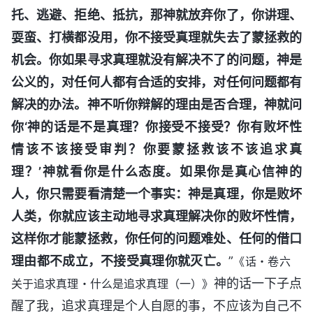
托、逃避、拒绝、抵抗，那神就放弃你了，你讲理、
耍蛮、打横都没用，你不接受真理就失去了蒙拯救的
机会。你如果寻求真理就没有解决不了的问题，神是
公义的，对任何人都有合适的安排，对任何问题都有
解决的办法。神不听你辩解的理由是否合理，神就问
你‘神的话是不是真理？你接受不接受？你有败坏性
情该不该接受审判？你要蒙拯救该不该追求真
理？’神就看你是什么态度。如果你是真心信神的
人，你只需要看清楚一个事实：神是真理，你是败坏
人类，你就应该主动地寻求真理解决你的败坏性情，
这样你才能蒙拯救，你任何的问题难处、任何的借口
理由都不成立，不接受真理你就灭亡。
”
《话・卷六
神的话一下子点
关于追求真理・什么是追求真理（一）》
醒了我，追求真理是个人自愿的事，不应该为自己不