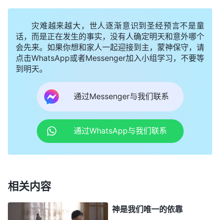
到我活在各种理由借口中不寻求真理、不接受真理，
灾难越来越大，世人逐渐意识到圣经预言不是童
就彻彻底底把自己断送了，这种情形真的太可怕了！
话，而是正在发生的事实，没有人确定明天和意外哪个
于是，我就赶紧向神祷告：“神哪！我才认识到我不
会先来。如果你想和家人一起迎接到主，蒙神保守，请
是接受真理的人，我看了那么多神的话，听了那么多
点击WhatsApp或者Messenger加入小组学习，不要等
到明天。
讲道交通，却没有一点儿真理实际，也不愿意操练写
文章见证神，真是蒙羞惭愧。现在，我认识到自己的
通过Messenger与我们联系
缺少、不足，愿意扭转这个不对的情形，往你的要求
上够。”
通过WhatsApp与我们联系
后来，我就向神祷告寻求，到底是什么原因使我
不追求真理、不愿意写文章见证神呢？反省中，我看
到了神的话。
全能神
说：“
有许多人信神只注重为神
相关内容
作工，只满足于受苦付代价却丝毫不追求真理，结果
信神十年、二十年、三十年对神的作工都没有真实认
神是我们唯一的依靠