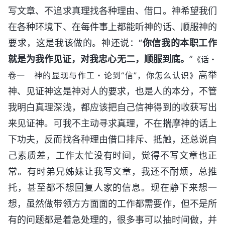
写文章、不追求真理找各种理由、借口。神希望我们
在各种环境下、在每件事上都能听神的话、顺服神的
要求，这是我该做的。神还说：“
你信我的本职工作
就是为我作见证，对我忠心无二，顺服到底。
”
《话・
高举
卷一 神的显现与作工・论到“信”，你怎么认识》
神、见证神这是神对人的要求，也是人的本分，不管
我明白真理深浅，都应该把自己信神得到的收获写出
来见证神。可我不主动寻求真理，不在揣摩神的话上
下功夫，反而找各种理由借口排斥、抵触，还总说自
己素质差，工作太忙没有时间，觉得不写文章也正
常。有时弟兄姊妹让我写文章，我还不耐烦，总推
托，甚至都不想回复人家的信息。现在静下来想一
想，虽然做带领方方面面的工作都需要作，但不是所
有的问题都是着急处理的，很多事可以抽时间做，并