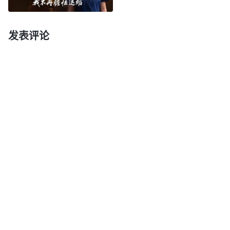
先得根据神的话明白神的心意，知道什么是明白真
理、什么是实行真理，然后才会看人、分辨人，才能
发表评论
看出人到底有无真理实际。神作工拯救人就是要达到
让人明白真理、实行真理，这样人才能脱去败坏性
情，才能达到按原则办事进入真理实际。如果你不追
求真理，只凭观念想象满足于为神花费、受苦付代
价，那你所做的这一切能代表你实行真理顺服神吗？
能证明你有生命性情的变化吗？能代表你对神有真实
的认识吗？这些都代表不了。那你所做的这一切代表
什么？只能代表你个人的喜好、个人的领受、个人的
一厢情愿，都是你自己喜欢做的、愿意做的，你所做
的一切只是满足了个人的欲望、个人的心志与理想，
很显然这就不是在追求真理。你的所作所为与真理没
有丝毫关系，与神的要求也没有丝毫关系，你的所作