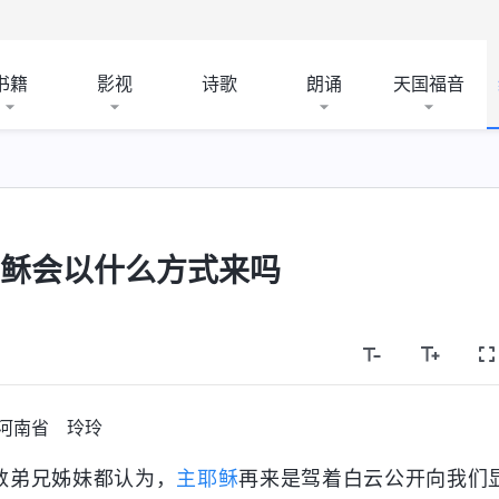
书籍
影视
诗歌
朗诵
天国福音
耶稣会以什么方式来吗
河南省 玲玲
数弟兄姊妹都认为，
主耶稣
再来是驾着白云公开向我们