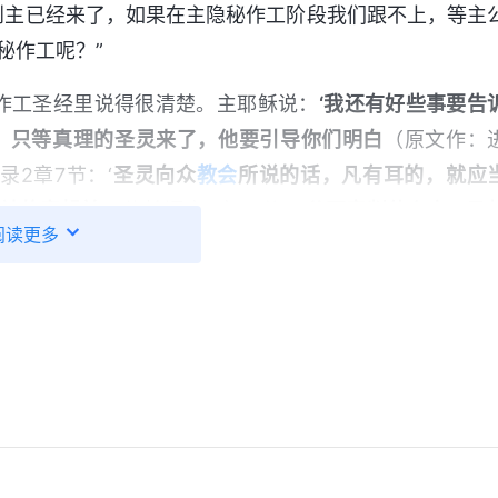
到主已经来了，如果在主隐秘作工阶段我们跟不上，等主
秘作工呢？”
作工圣经里说得很清楚。主耶稣说：
‘我还有好些事要告
。只等真理的圣灵来了，他要引导你们明白
（原文作：
录2章7节：‘
圣灵向众
教会
所说的话，凡有耳的，就应
神的家起首。
’约翰福音5章22节：‘
父不审判什么人，乃
阅读更多
这因信蒙神能力保守的人，必能得着所预备、到末世要显现
表真理作审判的工作，把我们以往不明白的真理都告诉给
示的寻找主耶稣再来作隐秘工作的方向与路途。当有人
见
童女，虚心寻求、考察，看看这道有没有真理，发表的话
灾前被神洁净成全，作成得胜者，进入神的国中与主同赴
！现在我们总算有路了……”
）