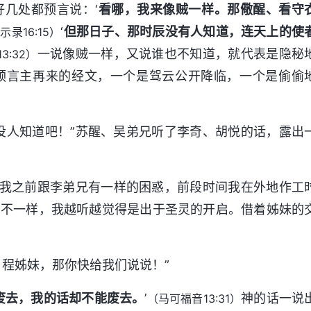
几处都预言说：‘
看哪，我来像贼一样。那儆醒、看守
‘
但那日子、那时辰没有人知道，连天上的使
示录16:15）
一说像贼一样，又说谁也不知道，就代表是隐秘
3:32）
预言主再来的经文，一个是驾云公开降临，一个是偷偷
没人知道吧！”苏醒、吴弟兄听了李奇、胡悦的话，露出
题，我之前跟李弟兄有一样的困惑，前段时间我在外地作工
们不一样，我越听越觉得是出于圣灵的开启。借着姊妹的
！程姊妹，那你快给我们说说！”
废去，我的话却不能废去。
’
神的话一说
（马可福音13:31）