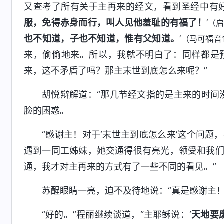
又查考了所有关于主再来的经文，看到圣经中有好
服，免得赤身而行，叫人见他羞耻的有福了！
’
（启
也不知道，子也不知道，惟有父知道。
’
（马可福音1
来，偷偷地来。所以，我就不明白了：同样都是
来，这不矛盾了吗？那主末世到底怎么来呢？”
胡悦辩解道：“那几节经文指的是主来的时间
脸的困惑。
“感谢主！对于‘末世主到底怎么来’这个问
遇到一同工姊妹，她交通得很有亮光，领受和我
通，我才对主再来的方式有了一些不同的看见。”
苏醒眼睛一亮，迫不及待地说：“真是感谢主
“好的。”程丽继续谈道，“主耶稣说：‘
天地要