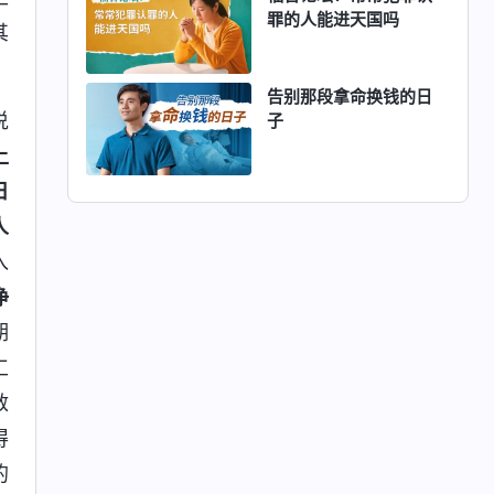
罪的人能进天国吗
其
告别那段拿命换钱的日
说
子
上
日
人
入
净
期
工
救
得
的