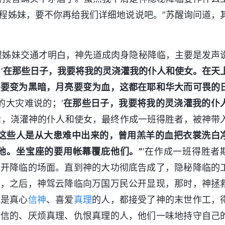
程姊妹，要不你再给我们详细地说说吧。”苏醒询问道，
跟姊妹交通才明白，神先道成肉身隐秘降临，主要是发声
‘
在那些日子，我要将我的灵浇灌我的仆人和使女。在天
头要变为黑暗，月亮要变为血，这都在耶和华大而可畏的
的大灾难说的；‘
在那些日子，我要将我的灵浇灌我的仆
话，浇灌神的仆人和使女，最终作成一班得胜者，被神带
这些人是从大患难中出来的，曾用羔羊的血把衣裳洗白
他。坐宝座的要用帐幕覆庇他们。”
’在作成一班得胜者
公开降临的场面。直到神的大功彻底告成了，隐秘降临的
恶，之后，神驾云降临向万国万民公开显现，那时，神拯
凡是真心
信神
、喜爱
真理
的人，都接受了神的末世作工，
假信的、厌烦真理、仇恨真理的人，他们一味地持守自己