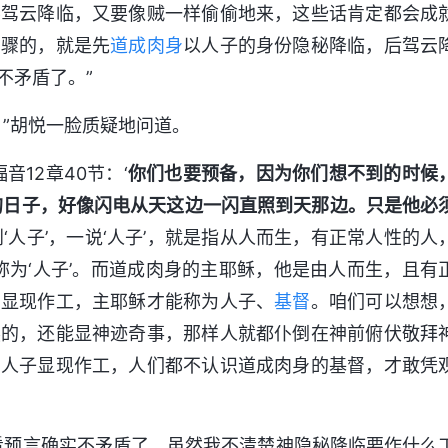
要驾云降临，又要像贼一样偷偷地来，这些话肯定都会成
步骤的，就是先
道成肉身
以人子的身份隐秘降临，后驾云
不矛盾了。”
”胡悦一脸质疑地问道。
12章40节：‘
你们也要预备，因为你们想不到的时候
的日子，好像闪电从天这边一闪直照到天那边。只是他必
‘人子’，一说‘人子’，就是指从人而生，有正常人性的人
称为‘人子’。而道成肉身的主耶稣，他是由人而生，且有
中显现作工，主耶稣才能称为人子、
基督
。咱们可以想想
然的，还能显神迹奇事，那样人就都仆倒在神前俯伏敬拜
为人子显现作工，人们都不认识道成肉身的基督，才敢凭
看预言确实不矛盾了。虽然我不清楚神隐秘降临要作什么