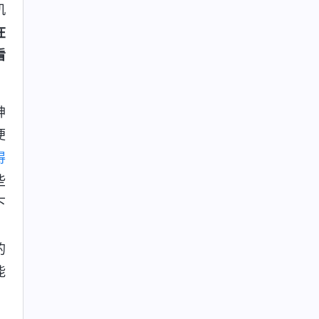
机
在
看
神
便
得
些
下
，
的
能