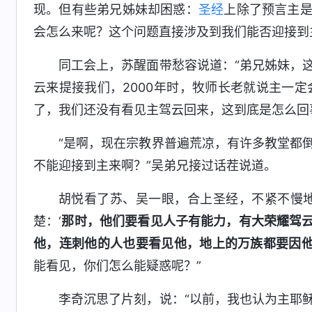
现。但有些弟兄姊妹却困惑：
圣经
上除了预言主
会怎么来呢？这个问题直接涉及到我们能否迎接到
同工会上，苏醒面带愁容说道：“弟兄姊妹，
云来提接我们，2000年时，牧师长老就说主一定
了，我们还没有看见主驾云回来，这到底是怎么回
“是啊，现在宗教界普遍荒凉，有许多教堂都
不能迎接到主来啊？”吴弟兄接过话茬说道。
胡悦看了苏、吴一眼，合上圣经，不紧不慢
楚：‘
那时，他们要看见人子有能力，有大荣耀驾
他，连刺他的人也要看见他，地上的万族都要因
能看见，你们怎么能疑惑呢？”
李奇沉思了片刻，说：“以前，我也认为主耶