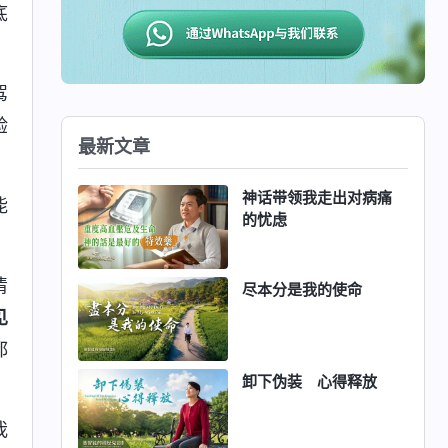
底
驾
验
最新文章
神话带领我走出对病痛
能
的忧虑
清
尽本分是我的使命
见
都
卸下伪装 心得释放
我