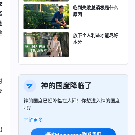
衣
临到失败总消极是什么
者
原因
地
地
放下个人利益才能尽好
本分
一
时
神的国度降临了
交
神的国度已经降临在人间！你想进入神的国度
吗？
了解更多
出
通过Messenger联系我们