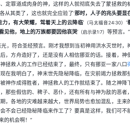
挡、定罪道成肉身的神，这样的人就彻底失去了蒙拯救的
各从其类了，这也就完全应验了‘
那时，人子的兆头要显
能力，有大荣耀，驾着天上的云降临
’
‘
（马太福音24:30）
看见他，地上的万族都要因他哀哭
’
等预言。”
（启示录1:7）
亮光，符合圣经预言。刚才我想到当初神用洪水灭世时，
之后，方舟造好了，还是没有人相信挪亚的话。接着，神
，神拯救人的工作已经结束了，最终，只有挪亚一家八口
，现在我明白了，神末世先隐秘降临，在灾前竭力拯救那
，被神作成得胜者，神拯救人的工作就结束了。随之神降
现，那些假信的、稗子、恶仆，还有所有与神为敌的恶者
时期，各地的灾难越来越大，世界局势也愈加混乱，主来
主会不会已经隐秘降临来作工了？要真是这样，我们可不
来的机会啊！”