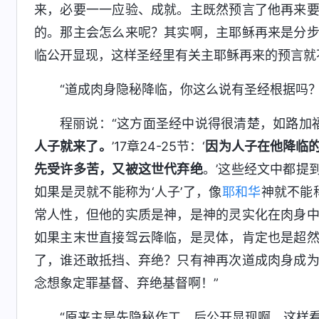
来，必要一一应验、成就。主既然预言了他再来
的。那主会怎么来呢？其实啊，主耶稣再来是分
临公开显现，这样圣经里有关主耶稣再来的预言就
“道成肉身隐秘降临，你这么说有圣经根据吗？
程丽说：“这方面圣经中说得很清楚，如路加福音
人子就来了。
’17章24-25节：‘
因为人子在他降临
先受许多苦，又被这世代弃绝
。’这些经文中都提到
如果是灵就不能称为‘人子’了，像
耶和华
神就不能
常人性，但他的实质是神，是神的灵实化在肉身
如果主末世直接驾云降临，是灵体，肯定也是超
了，谁还敢抵挡、弃绝？只有神再次道成肉身成
念想象定罪基督、弃绝基督啊！”
“原来主是先隐秘作工，后公开显现啊，这样