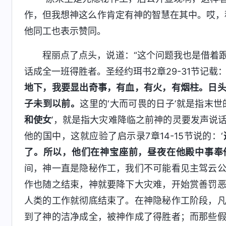
作，但我想神这么作肯定有神的智慧在其中。哎，
他同工也表示赞同。
程丽点了点头，说道：“这个问题我也是借着
话成全一班得胜者。圣经约珥书2章29-31节记载：
地下，我要显出奇事，有血，有火，有烟柱。日
子未到以前。
这里的‘大而可畏的日子’就是指末世
和使女
’，就是指大灾难降临之前神的灵要发声说
他的国中，这就应验了启示录7章14-15节说的：‘
了。所以，他们在神宝座前，昼夜在他殿中事奉
间，神一直是隐秘作工，我们不可能看见主驾云
作也随之结束，神就要降下大灾难，开始赏善罚
人类的工作就彻底结束了。在神隐秘作工阶段，
到了神的洁净成全，被神作成了得胜者；而那些