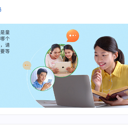
吗
是童
外哪个
守，请
不要等