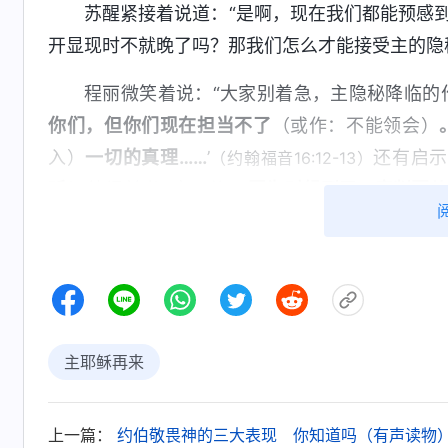
苏醒紧接着说道：“是啊，现在我们都能预感
开显现时不就晚了吗？那我们怎么才能接受主的隐
程丽微笑着说：“大家别着急，主隐秘降临的
你们，但你们现在担当不了
（或作：不能领会）
入）
一切的真理……
’
还有启示
（约翰福音16:12-13）
听！
’彼得前书4章17节：‘
因为时候到了，审判要从
审判的事全交与子……
’彼得前书1章5节：‘你们
救恩。’从这些章节中看到，主隐秘作工时要发
们，使我们得着主末世的救恩，这是主向我们指
神末世发表话语作审判工作时，我们要效法聪明
是不是神的声音，这样才能迎接到主，有机会在
主耶稣再来
席啊！”
苏醒、李奇等人互相对视，纷纷说道：“感谢主
上一篇：
约伯敬畏神的三大表现 你知道吗（有声读物