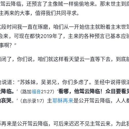
是驾云降临，还预言了主像贼一样偷偷地来。那末世主到
主再来的大事，值得我们共同寻求。
这段时间我一直在琢磨，咱们从一开始信主就盼着主末世
会来，可现在都快2019年了，主来的各种预言已基本应
事啊？”
倒闭了，你们说，咱们就这样看天望云一直等下去，到底
地说道：“苏姊妹，吴弟兄，你们多虑了。圣经中说得很
云降临。
’
‘
看哪，他驾云降临！众目要看
（路加
福音
21:27）
他哀哭
。’
主
耶稣再来
是公开驾云降临，人人
（启示录1:7）
稣再来是公开驾云降临，可后来迟迟不见主驾云来，为此