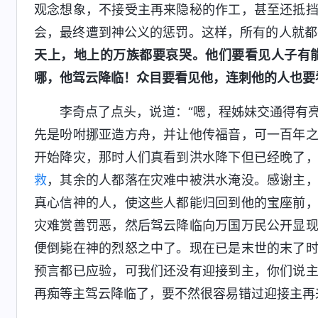
观念想象，不接受主再来隐秘的作工，甚至还抵
会，最终遭到神公义的惩罚。这样，所有的人就都
天上，地上的万族都要哀哭。他们要看见人子有
哪，他驾云降临！众目要看见他，连刺他的人也要
李奇点了点头，说道：“嗯，程姊妹交通得有
先是吩咐挪亚造方舟，并让他传福音，可一百年
开始降灾，那时人们真看到洪水降下但已经晚了
救
，其余的人都落在灾难中被洪水淹没。感谢主
真心信神的人，使这些人都能归回到他的宝座前
灾难赏善罚恶，然后驾云降临向万国万民公开显
便倒毙在神的烈怒之中了。现在已是末世的末了
预言都已应验，可我们还没有迎接到主，你们说
再痴等主驾云降临了，要不然很容易错过迎接主再