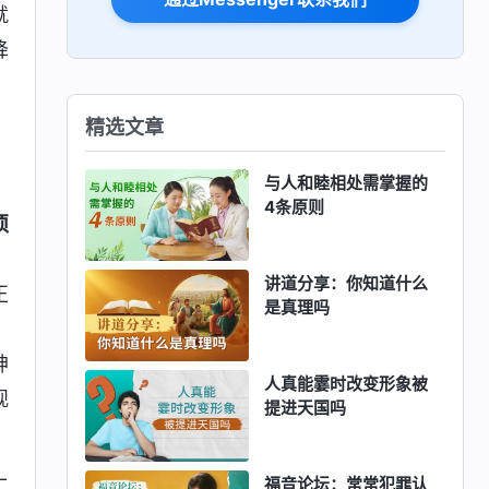
就
降
精选文章
与人和睦相处需掌握的
，
4条原则
须
，
讲道分享：你知道什么
正
是真理吗
，
神
人真能霎时改变形象被
观
提进天国吗
福音论坛：常常犯罪认
工