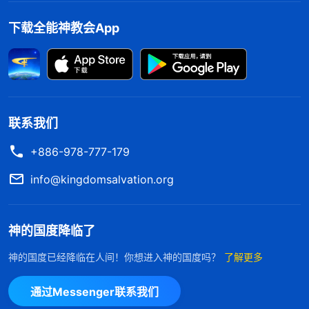
真理原则与她交通，让姊妹能明白，意见达成一致。
下载全能神教会App
有时姊妹从教会回来，把遇到的难题交通出来，我们
就一起分析问题，寻找解决的路途。这样实行一段时
间，我们的情形越来越好了。我还让姊妹多监督我，
看到我做得不合真理的地方能时时提醒我。借着一段
联系我们
时间的磨合，我们配合得越来越默契，相处得也十分
融洽了。
+886-978-777-179
info@kingdomsalvation.org
神知道我被撒但败坏太深，正常人性的活出还很
差，为了使我活出人样，神摆设了更多的环境来变化
我。
神的国度降临了
一段时间后，我看到教会工作中存在一些问题需
神的国度已经降临在人间！你想进入神的国度吗？
了解更多
写信交通扭转，想到姊妹来有段时间了，我应该有负
通过Messenger联系我们
担培养她，让她多得着操练，也能尽快地掌握尽本分