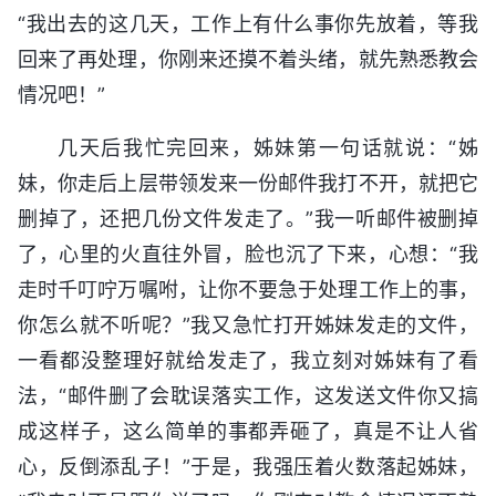
“我出去的这几天，工作上有什么事你先放着，等我
回来了再处理，你刚来还摸不着头绪，就先熟悉教会
情况吧！”
几天后我忙完回来，姊妹第一句话就说：“姊
妹，你走后上层带领发来一份邮件我打不开，就把它
删掉了，还把几份文件发走了。”我一听邮件被删掉
了，心里的火直往外冒，脸也沉了下来，心想：“我
走时千叮咛万嘱咐，让你不要急于处理工作上的事，
你怎么就不听呢？”我又急忙打开姊妹发走的文件，
一看都没整理好就给发走了，我立刻对姊妹有了看
法，“邮件删了会耽误落实工作，这发送文件你又搞
成这样子，这么简单的事都弄砸了，真是不让人省
心，反倒添乱子！”于是，我强压着火数落起姊妹，