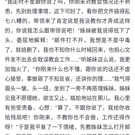
“我走时不是跟你说了吗，你刚来对教会情况还不熟
悉，先别处理事情，这下可好了，看你把文件搞得乱
七八糟的，带领来了肯定说是我没教你才弄成这样
的，你说我怎么跟带领说吧！”姊妹被我说得低下了
头，委屈地解释：“邮件打不开，我想是不是中毒
了，就给删了。我也不知你什么时候回来，也担心文
件发不出去会耽误教会工作……”听姊妹这么说，我更
加恼火了，“你刚来什么也不懂，跟你说的话还不虚
心接受，事做砸了不知反省，还讲你的理……”我气得
眉头一皱，头一扭，坐到了一旁不再搭理姊妹。姊妹
见我不愿理她，欲言又止，尴尬地站在那儿。我心里
有些受责备，心想：“算了，不跟你说了，我给你收
拾残局吧！你刚来，不教你也不会做，工作还得作
呀！”于是我平复了一下情绪，先教姊妹怎么打开邮