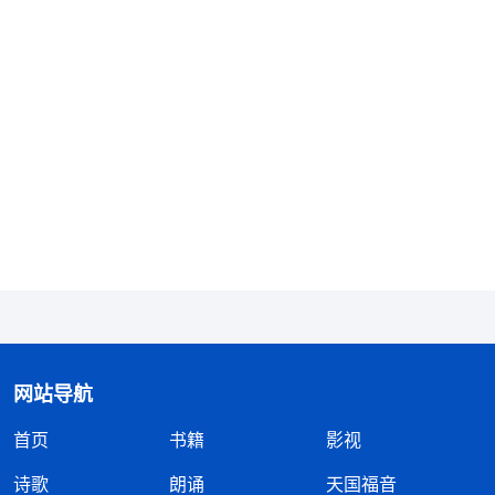
得，难道你忘了吗？我不属世界，只因为工作我早走
一步。你也不属世界，你真忘了吗？我对你说过两次
你就不记得了吗？’彼得听了说：‘我没有忘！’耶稣又
说：‘你曾经与我在天上有过欢聚的时候，在一起同
在过一段时间。你也思念我，我也思念你，虽然说受
造之物在我眼中不值得一提，但天真、可爱的人我怎
能不爱呢？你忘了我的应许了吗？你在地要接受我的
托付，我在你身上的托付你应该完成，到有一天我必
定把你带到我的身边。
’”
《话・卷一 神的显现与作工・
我反复读了几遍，越读越觉得
彼得认识“耶稣”的过程》
这些话也没有离开圣经啊！只是比圣经里说得更清
网站导航
楚、透亮了。可是上层同工却说，“凡是传神来作新
首页
书籍
影视
工作了，神又发表新说话了，就是离开圣经，离开圣
诗歌
朗诵
天国福音
经就是离开主道”，这话也不符合事实啊？我在心里