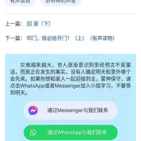
有声读物
聆听神的声音
不守圣经我守！”
上一篇：
回 家（下）
此后，丈夫每天一有时间就看林弟兄留下的那本
《
话在肉身显现
》。一天凌晨三点多，丈夫又起来看
下一篇：
叩门，就必给开门！（上）（有声读物）
书，朦胧中我听丈夫念道：“
难道你忘了吗？……你真
忘了吗？
”
《话・卷一 神的显现与作工・彼得认识“
耶稣
”
灾难越来越大，世人逐渐意识到圣经预言不是童
听他念出了声，我有些生气，心想：这一大
的过程》
话，而是正在发生的事实，没有人确定明天和意外哪个
早的，让不让人睡觉了！过了一会儿，我又依稀听到
会先来。如果你想和家人一起迎接到主，蒙神保守，请
“
因为耶稣在没有钉十字架以前向他说过这话：‘我不
点击WhatsApp或者Messenger加入小组学习，不要等
到明天。
属世界，你也不属世界
。’”
《话・卷一 神的显现与作
，奇怪！这书里怎么还提
工・彼得认识“耶稣”的过程》
通过Messenger与我们联系
到
主耶稣
呢？难道我听错了吗？接着我又清晰地听到
“
难道你忘了吗？……你真忘了吗？
”听到这儿，我心
通过WhatsApp与我们联系
里一动，再也睡不着了，我在心里说：这话是谁说的