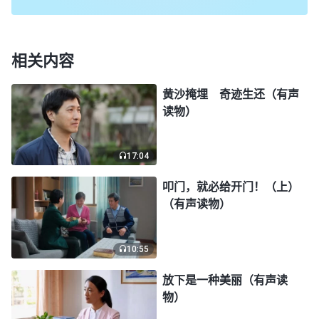
呢？神哪！是你在问我吗？这话就像你在对我说似
的，咋这么温柔啊！我得赶紧起来做早饭，吃完饭好
看看那本书里到底说的是啥，到底离没离开圣经，这
相关内容
些话到底是不是神的话。
黄沙掩埋 奇迹生还（有声
读物）
吃完早饭，丈夫又去看书了。我心想：他怎么就
不叫上我一起看呢？我在门口站了半天，可丈夫一直
17:04
埋头看书，并没有注意到我。我就在厨房走来走去，
心里特别着急，很想看看这书里的话。于是，我把头
叩门，就必给开门！（上）
（有声读物）
探到屋里，看到丈夫还在那儿埋头看书呢。我也想进
去看，可是一想到弟兄姊妹多次来传我，都被我拒绝
了，我要是主动去看，丈夫会不会说我呢？如果他说
10:55
我，我的脸往哪儿放啊！想到这儿，我又把头缩了回
放下是一种美丽（有声读
来。我在外屋来回踱步，想起丈夫早上读的话，我就
物）
更着急了，心想：不行，我还得进去，看看那书里到