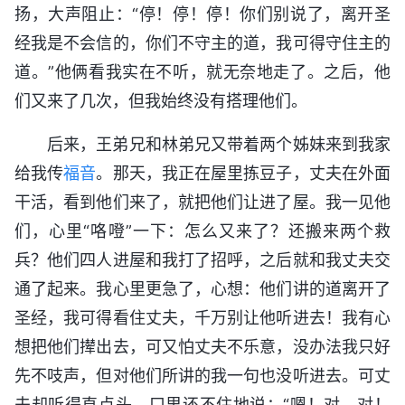
扬，大声阻止：“停！停！停！你们别说了，离开圣
经我是不会信的，你们不守主的道，我可得守住主的
道。”他俩看我实在不听，就无奈地走了。之后，他
们又来了几次，但我始终没有搭理他们。
后来，王弟兄和林弟兄又带着两个姊妹来到我家
给我传
福音
。那天，我正在屋里拣豆子，丈夫在外面
干活，看到他们来了，就把他们让进了屋。我一见他
们，心里“咯噔”一下：怎么又来了？还搬来两个救
兵？他们四人进屋和我打了招呼，之后就和我丈夫交
通了起来。我心里更急了，心想：他们讲的道离开了
圣经，我可得看住丈夫，千万别让他听进去！我有心
想把他们撵出去，可又怕丈夫不乐意，没办法我只好
先不吱声，但对他们所讲的我一句也没听进去。可丈
夫却听得直点头，口里还不住地说：“嗯！对、对！