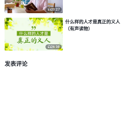
底讲的是什么内容。可我走到门口又退了出来，我如
20:27
同热锅上的蚂蚁一样不知如何是好。最后一狠心：
什么样的人才是真正的义人
唉！他说就说吧！谁让我那时把话说得那样绝，还不
（有声读物）
听丈夫的劝呢！于是，我硬着头皮走进屋里，鼓足勇
气尴尬地说：“咱俩看呗！”他抬头看了我一眼，显得
26:38
很惊讶，喜出望外地说：“来！来！咱俩一起看。”此
发表评论
时，我的心特别受感动，丈夫也没像我想象的那样说
我啊！我一颗悬着的心终于落了地，高兴地和丈夫一
起看书。可是，我看到书里说的也不是我早晨听到的
话呀！就在这时，丈夫出去了，我急忙把书一页一页
地往回翻，一下子看到了，我高兴地读出声：“
彼得
因为耶稣的那些话特别受激励，因为耶稣在没有钉十
字架以前向他说过这话：‘我不属世界，你也不属世
界。’后来彼得痛苦到一个地步，耶稣提醒他：‘彼