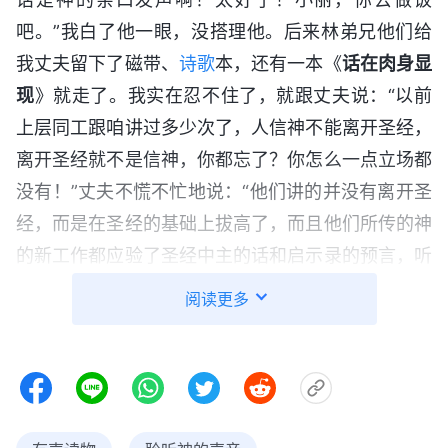
吧。”我白了他一眼，没搭理他。后来林弟兄他们给
我丈夫留下了磁带、
诗歌
本，还有一本《
话在肉身显
现
》就走了。我实在忍不住了，就跟丈夫说：“以前
上层同工跟咱讲过多少次了，人信神不能离开圣经，
离开圣经就不是信神，你都忘了？你怎么一点立场都
没有！”丈夫不慌不忙地说：“他们讲的并没有离开圣
经，而是在圣经的基础上拔高了，而且他们所传的神
的新工作都应验了圣经中主的话和启示录的预言，听
了他们的交通，我对圣经中很多不明白的地方都明
阅读更多
白、透亮了，他们
见证
的
全能神
的福音就是真道，你
睁眼看看，现在咱们教会还剩几个人了，教会都荒凉
成这样了，你还守着上层同工的话不放，你这不是太
愚昧了吗？你呀，也赶紧考察考察吧。”我听了这话
生气地说：“你知道个啥？离开圣经就是背叛主，你