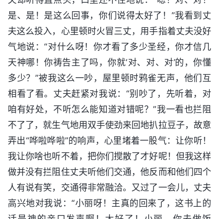
是、是！是这么回事，你们说得太好了！”我看到丈
夫这么投入，心里顿时火冒三丈，用手指着丈夫没好
气地说：“对什么呀！你才看了多少圣经，你才信几
天神哪！你祷告主了吗，你就‘对、对、对’的，你懂
多少？”被我这么一吵，屋里顿时鸦雀无声，他们互
相看了看。丈夫赶紧对我说：“别吵了，先听着，对
咱有好处，不听怎么能知道对错呢？”我一看也拦阻
不了了，就生气地用双手使劲来回地扒拉豆子，故意
弄出“哗啦哗啦”的响声，心里堵着一股气：让你听！
我让你啥也听不着，把你们搅散了才好呢！但我这样
做并没有拦阻住丈夫听他们交通，他反而和他们四个
人有说有笑，交通得非常融洽。又过了一会儿，丈夫
高兴地对我说：“小丽呀！主真的回来了，这书上的
话是神的亲口发声啊！太好了！小丽，你去做饭