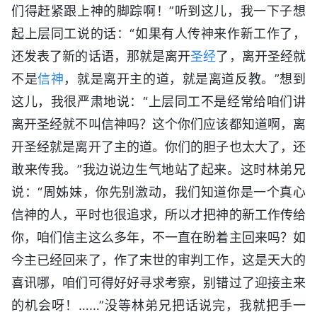
们得赶紧跟上神的脚踪啊！”听到这儿，我一下子想
起上层同工说的话：“如果有人传神来作新工作了，
还发表了新的话语，那就是离开
圣经
了，离开圣经就
不是
信神
，就是离开主的道，就是离道反教。”想到
这儿，我很严肃地说：“上层同工不是经常给咱们讲
离开圣经就不叫信神吗？这个你们应该都知道啊，离
开圣经就是离开了主的道。你们的胆子也太大了，还
敢来传我。”我边说边生气地站了起来。这时林弟兄
说：“周姊妹，你先别激动，我们知道你是一个真心
信神的人，平时也很追求，所以才把神的新工作传给
你，咱们信主这么多年，不一直在盼着主回来吗？如
今主已经回来了，作了末世的审判工作，这是天大的
喜讯哪，咱们可得好好寻求考察，别错过了迎接主来
的机会呀！……”没等林弟兄把话说完，我就把手一