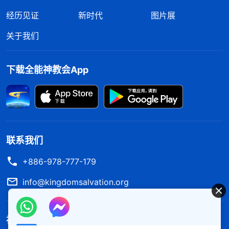
经历见证
新时代
图片展
祷告：“神哪！这是咋回事啊，愿你开启引导我，使
我能明白你的心意……”
关于我们
下载全能神教会App
联系我们
+886-978-777-179
info@kingdomsalvation.org
后来，我看到全能神的话说：“
多少年来，人的
传统信法（就是世界三大教派中
基督教
的信法）就是
看圣经，离开圣经就不叫信主，离开圣经就是邪教，
神的国度降临了